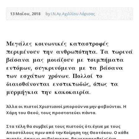
13 Μαΐου, 2018
by
Ι.Ν.Αγ.Αχιλλίου Λάρισας
Μεγάλες κοινωνικές καταστροφές
περιμένουν την ανθρωπότητα. Τα τωρινά
βάσανα μας μοιάζουν με τσιμπήματα
εντόμων, συγκρινόμενα με τα βάσανα
των εσχάτων χρόνων. Πολλοί το
διαισθάνονται ενστικτωδώς, όπως τα
μυρμήγκια την κακοκαιρία.
Άλλα οι πιστοί Χριστιανοί μπορούν να μην φοβούνται. Η
Χάρη του Θεού, τους προστατεύει πάντα.
Στα τέλη θα συμβεί με τους πιστούς ότι έγινε με τους
Αποστόλους πριν από την Κοίμηση της Θεοτόκου.
Ο κάθε
πιστός, όπου κι αν βρίσκεται, θα μεταφερθεί μ’ ένα