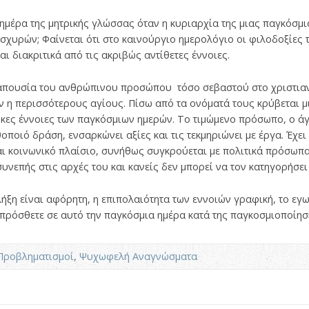
 ημέρα της μητρικής γλώσσας όταν η κυριαρχία της μιας παγκόσμ
 ισχυρών; Φαίνεται ότι στο καινούργιο ημερολόγιο οι φιλοδοξίες
ι διακριτικά από τις ακριβώς αντίθετες έννοιες.
η απουσία του ανθρώπινου προσώπου τόσο σεβαστού στο χριστιανι
ν η περισσότερους αγίους. Πίσω από τα ονόματά τους κρύβεται μι
ρκες έννοιες των παγκόσμιων ημερών. Το τιμώμενο πρόσωπο, ο άγι
ποιό δράση, ενσαρκώνει αξίες και τις τεκμηριώνει με έργα. Έχει
και κοινωνικό πλαίσιο, συνήθως συγκρούεται με πολιτικά πρόσωπα
 συνεπής στις αρχές του και κανείς δεν μπορεί να τον κατηγορήσει
ήξη είναι αφόρητη, η επιπολαιότητα των εννοιών γραφική, το εγ
πρόσθετε σε αυτό την παγκόσμια ημέρα κατά της παγκοσμιοποίησ
Προβληματισμοί
,
Ψυχωφελή Αναγνώσματα