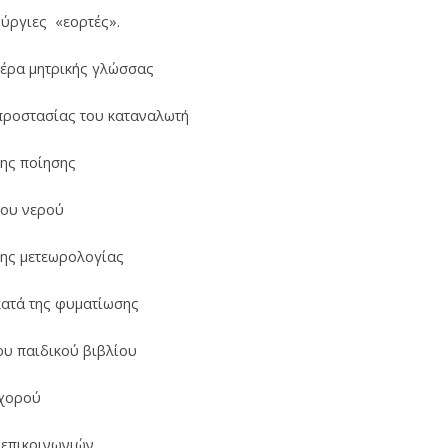
ούργιες «εορτές».
έρα μητρικής γλώσσας
προστασίας του καταναλωτή
της ποίησης
του νερού
της μετεωρολογίας
κατά της φυματίωσης
ου παιδικού βιβλίου
 χορού
λεπικοινωνιών