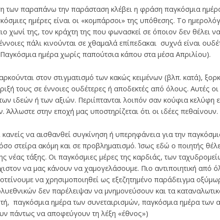
η των παραπάνω την παράσταση κλέβει η φράση παγκόσμια ημέρα 
κόσμιες ημέρες είναι οι «κομπάρσοι» της υπόθεσης. Το ημερολόγ
τιο χωνί της, τον κράχτη της που φωνασκεί σε όποιον δεν θέλει ν
έννοιες πάλι κινούνται σε χθαμαλά επίπεδακαι συχνά είναι ουδέ
 Παγκόσμια ημέρα χωρίς παπούτσια κάπου στα μέσα Απριλίου).
αρκούνται στον στιγματισμό των κακώς κειμένων (βλπ. κατά), ξορ
ιξή τους σε έννοιες ουδέτερες ή αποδεκτές από όλους. Αυτές ο
των ιδεών ή των αξιών. Περιίπτανται λοιπόν σαν κούφια κελύφη 
. Άλλωστε στην εποχή μας υποστηρίζεται ότι οι ιδέες πεθαίνουν.
ι κανείς να αισθανθεί συγκίνηση ή υπερηφάνεια για την παγκόσμι
όσο στείρα ακόμη και σε προβληματισμό. Ίσως εδώ ο ποιητής θέλει
της νέας τάξης. Οι παγκόσμιες μέρες της καρδιάς, των ταχυδρομεί
στον να μας κάνουν να χαμογελάσουμε. Πιο αντιποιητική από όλ
ροτείνουμε να χρησιμοποιηθεί ως εξεζητημένο παράδειγμα οξύμω
ολυεθνικών δεν παρέλειψαν να μνημονεύσουν και τα καταναλωτικ
τή, παγκόσμια ημέρα των συνεταιρισμών, παγκόσμια ημέρα των
υν πάντως να αποφεύγουν τη λέξη «έθνος»)