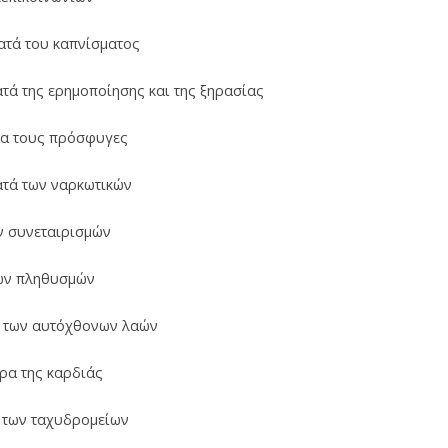
κατά του καπνίσματος
ατά της ερημοποίησης και της ξηρασίας
για τους πρόσφυγες
ατά των ναρκωτικών
ν συνεταιρισμών
των πληθυσμών
α των αυτόχθονων λαών
ρα της καρδιάς
 των ταχυδρομείων