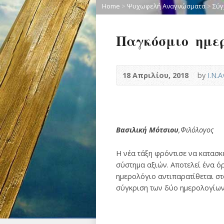
Home
>
Ψυχωφελή Αναγνώσματα
>
Σύγ
Παγκόσμιο ημερ
18 Απριλίου, 2018
by
Ι.Ν.
Βασιλική Μότσιου
,Φιλόλογος
Η νέα τάξη φρόντισε να κατασκε
σύστημα αξιών. Αποτελεί ένα 
ημερολόγιο αντιπαρατίθεται σ
σύγκριση των δύο ημερολογίων 