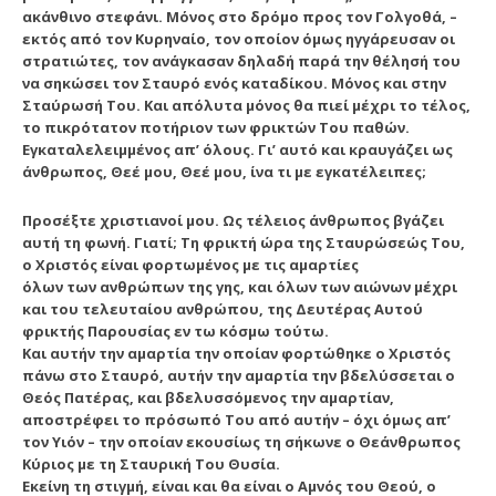
ακάνθινο στεφάνι. Μόνος στο δρόμο προς τον Γολγοθά, –
εκτός από τον Κυρηναίο, τον οποίον όμως ηγγάρευσαν οι
στρατιώτες, τον ανάγκασαν δηλαδή παρά την θέλησή του
να σηκώσει τον Σταυρό ενός καταδίκου. Μόνος και στην
Σταύρωσή Του. Και απόλυτα μόνος θα πιεί μέχρι το τέλος,
το πικρότατον ποτήριον των φρικτών Του παθών.
Εγκαταλελειμμένος απ’ όλους. Γι’ αυτό και κραυγάζει ως
άνθρωπος, Θεέ μου, Θεέ μου, ίνα τι με εγκατέλειπες;
Προσέξτε χριστιανοί μου.
Ως τέλειος άνθρωπος βγάζει
αυτή τη φωνή.
Γιατί; Τη φρικτή ώρα της Σταυρώσεώς Του,
ο Χριστός είναι φορτωμένος με τις αμαρτίες
όλων των ανθρώπων της γης, και όλων των αιώνων μέχρι
και του τελευταίου ανθρώπου, της Δευτέρας Αυτού
φρικτής Παρουσίας εν τω κόσμω τούτω.
Και αυτήν την αμαρτία την οποίαν φορτώθηκε ο Χριστός
πάνω στο Σταυρό, αυτήν την αμαρτία την βδελύσσεται ο
Θεός Πατέρας,
και βδελυσσόμενος την αμαρτίαν,
αποστρέφει το πρόσωπό Του από αυτήν – όχι όμως απ’
τον Υιόν – την οποίαν εκουσίως τη σήκωνε ο Θεάνθρωπος
Κύριος με τη Σταυρική Του Θυσία.
Εκείνη τη στιγμή, είναι και θα είναι ο Αμνός του Θεού, ο