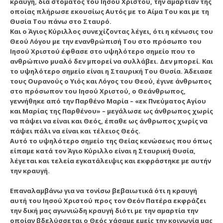
κραυγή, διά στόματος του Ιησού Χριστού, την αμαρτίαν της
οποίας πλήρωσε εκουσίως Αυτός με το Αίμα Του και με τη
Θυσία Του πάνω στο Σταυρό.
Και ο Άγιος Κύριλλος συνεχίζοντας λέγει, ότι η κένωσις του
Θεού Λόγου με την ενανθρώπισή Του στο πρόσωπο του
Ιησού Χριστού έφθασε στο υψηλότερο σημείο που το
ανθρώπινο μυαλό δεν μπορεί να συλλάβει. Δεν μπορεί. Και
το υψηλότερο σημείο είναι η Σταυρική Του Θυσία. Άδειασε
τους Ουρανούς ο Υιός και Λόγος του Θεού, έγινε άνθρωπος
στο πρόσωπον του Ιησού Χριστού, ο Θεάνθρωπος,
γεννήθηκε από την Παρθένο Μαρία – «εκ Πνεύματος Αγίου
και Μαρίας της Παρθένου» – μεγάλωσε ως άνθρωπος χωρίς
να πάψει να είναι και Θεός, έπαθε ως άνθρωπος χωρίς να
πάψει πάλι να είναι και τέλειος Θεός.
Αυτό το υψηλότερο σημείο της Θείας κενώσεως που όπως
είπαμε κατά τον Άγιο Κύριλλο είναι η Σταυρική Θυσία,
λέγεται και τελεία εγκατάλειψις και εκφράστηκε με αυτήν
την κραυγή.
Επαναλαμβάνω για να τονίσω βεβαιωτικά ότι η κραυγή
αυτή του Ιησού Χριστού προς τον Θεόν Πατέρα εκφράζει
την δική μας αγωνιώδη κραυγή διότι με την αμαρτία την
οποίαν βδελύσσεται ο Θεός χάσαμε εμείς την κοινωνία μας