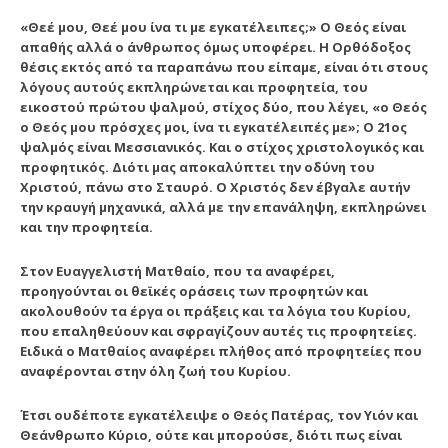
«Θεέ μου, Θεέ μου ίνα τι με εγκατέλειπες;» Ο Θεός είναι
απαθής αλλά ο άνθρωπος όμως υποφέρει. Η Ορθόδοξος
θέσις εκτός από τα παραπάνω που είπαμε, είναι ότι στους
λόγους αυτούς εκπληρώνεται και προφητεία, του
εικοστού πρώτου ψαλμού, στίχος δύο, που λέγει,
«ο Θεός
ο Θεός μου πρόσχες μοι, ίνα τι εγκατέλειπές με»;
Ο 21ος
ψαλμός
είναι Μεσσιανικός. Και ο στίχος χριστολογικός και
προφητικός. Διότι μας αποκαλύπτει την οδύνη του
Χριστού, πάνω στο Σταυρό. Ο Χριστός δεν έβγαλε αυτήν
την κραυγή μηχανικά, αλλά με την επανάληψη, εκπληρώνει
και την προφητεία.
Στον Ευαγγελιστή Ματθαίο, που τα αναφέρει,
προηγούνται οι θεϊκές οράσεις των προφητών και
ακολουθούν τα έργα οι πράξεις και τα λόγια του Κυρίου,
που επαληθεύουν και σφραγίζουν αυτές τις προφητείες.
Ειδικά ο Ματθαίος αναφέρει πλήθος από προφητείες που
αναφέρονται στην όλη ζωή του Κυρίου.
Έτσι ουδέποτε εγκατέλειψε ο Θεός Πατέρας, τον Υιόν και
Θεάνθρωπο Κύριο,
ούτε και μπορούσε, διότι πως είναι