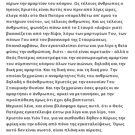
αίρων την αμαρτίαν του κόσμου.
Ως τέλειος άνθρωπος ο
Ιησούς Χριστός είναι Αυτός που πριν από λίγες ώρες,
έλεγε πάλι στο Θεό Πατέρα «παρελθέτω απ’ εμού το
ποτήριον τούτο», ως τέλειος άνθρωπος. Και ως τέλειος
άνθρωπος, φωνάζει πάνω από το Σταυρό «Διψώ» γιατί
βασανίζεται από την δίψα, λόγω των μαρτυρίων Του, των
πόνων Του από τον βασανισμό της Σταυρώσεως.
Επαναλαμβάνω,
δεν εγκαταλείπει έστω και για λίγο η θεία
φύσις την ανθρώπινη
, διότι – αυτό είναι αιρετικόν – αλλά ο
Θεός Πατέρας αποστρέφεται την σεσσωρευμένη αμαρτίαν
του σύμπαντος κόσμου όλων των αιώνων, δηλαδή και την
δική μας αμαρτία. Και τη δική σου, και τη δική μου. Την
οποίαν ξεχρεώνει ο αναμάρτητος Υιός του ανθρώπου,
δηλαδή ο Θεάνθρωπος Χριστός με την εκουσίαν Του
Σταυρικήν Θυσίαν. Και την ξεχρεώνει όσες φορές κι αν
αμαρτήσει ο άνθρωπος, αρκεί να μετανοήσει, με την
προϋπόθεση όμως ότι έχει ήδη βαπτιστεί.
Μερικοί λένε, και είναι βλάσφημο όμως αυτό, ότι ο Θεός
Πατέρας εγκατέλειψε έστω για λίγο και για λίγο, τον
Χριστόν και Υιόν Του, για να αισθανθεί δήθεν ο Κύριος την
φρίκη και την οδύνη από πόνο της εγκαταλείψεως. Όμως
αυτό δεν είναι σωστό, είναι πλάνη και αίρεσις.