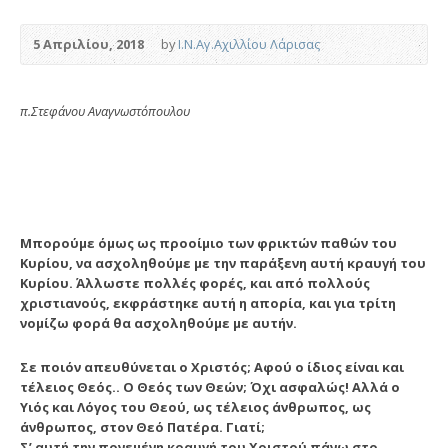
5 Απριλίου, 2018
by
Ι.Ν.Αγ.Αχιλλίου Λάρισας
π.Στεφάνου Αναγνωστόπουλου
Μπορούμε όμως ως προοίμιο των φρικτών παθών του
Κυρίου, να ασχοληθούμε με την παράξενη αυτή κραυγή του
Κυρίου. Άλλωστε πολλές φορές, και από πολλούς
χριστιανούς, εκφράστηκε αυτή η απορία, και για τρίτη
νομίζω φορά θα ασχοληθούμε με αυτήν.
Σε ποιόν απευθύνεται ο Χριστός; Αφού ο ίδιος είναι και
τέλειος Θεός.. Ο Θεός των Θεών; Όχι ασφαλώς! Αλλά ο
Υιός και Λόγος του Θεού, ως τέλειος άνθρωπος, ως
άνθρωπος, στον Θεό Πατέρα. Γιατί;
Σ’ αυτή την πονεμένη κραυγή του Χριστού πάνω στο