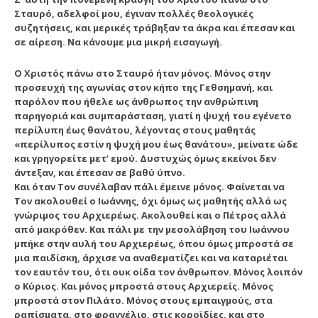
Σταυρό, αδελφοί μου, έγιναν πολλές θεολογικές
συζητήσεις, και μερικές τράβηξαν τα άκρα και έπεσαν και
σε αίρεση. Να κάνουμε μια μικρή εισαγωγή.
Ο Χριστός πάνω στο Σταυρό ήταν μόνος. Μόνος στην
προσευχή της αγωνίας στον κήπο της Γεθσημανή, και
παρόλον που ήθελε ως άνθρωπος την ανθρώπινη
παρηγοριά και συμπαράσταση, γιατί η ψυχή του εγένετο
περίλυπη έως θανάτου, λέγοντας στους μαθητάς
«περίλυπος εστίν η ψυχή μου έως θανάτου», μείνατε ώδε
και γρηγορείτε μετ’ εμού. Δυστυχώς όμως εκείνοι δεν
άντεξαν, και έπεσαν σε βαθύ ύπνο.
Και όταν Τον συνέλαβαν πάλι έμεινε μόνος. Φαίνεται να
Τον ακολουθεί ο Ιωάννης, όχι όμως ως μαθητής αλλά ως
γνώριμος του Αρχιερέως. Ακολουθεί και ο Πέτρος αλλά
από μακρόθεν. Και πάλι με την μεσολάβηση του Ιωάννου
μπήκε στην αυλή του Αρχιερέως, όπου όμως μπροστά σε
μια παιδίσκη, άρχισε να αναθεματίζει και να καταριέται
τον εαυτόν του, ότι ουκ οίδα τον άνθρωπον. Μόνος λοιπόν
ο Κύριος. Και μόνος μπροστά στους Αρχιερείς. Μόνος
μπροστά στον Πιλάτο. Μόνος στους εμπαιγμούς, στα
ραπίσματα, στο φραγγέλιο, στις κοροϊδίες, και στο