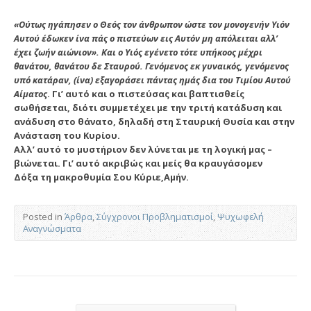
«Ούτως ηγάπησεν ο Θεός τον άνθρωπον ώστε τον μονογενήν Υιόν
Αυτού έδωκεν ίνα πάς ο πιστεύων εις Αυτόν μη απόλειται αλλ’
έχει ζωήν αιώνιον». Και ο Υιός εγένετο τότε υπήκοος μέχρι
θανάτου, θανάτου δε Σταυρού. Γενόμενος εκ γυναικός, γενόμενος
υπό κατάραν, (ίνα) εξαγοράσει πάντας ημάς δια του Τιμίου Αυτού
Αίματος
. Γι’ αυτό και ο πιστεύσας και βαπτισθείς
σωθήσεται, διότι συμμετέχει με την τριτή κατάδυση και
ανάδυση στο θάνατο, δηλαδή στη Σταυρική Θυσία και στην
Ανάσταση του Κυρίου.
Αλλ’ αυτό το μυστήριον δεν λύνεται με τη λογική μας –
βιώνεται. Γι’ αυτό ακριβώς και μείς θα κραυγάσομεν
Δόξα τη μακροθυμία Σου Κύριε,Αμήν.
Posted in
Άρθρα
,
Σύγχρονοι Προβληματισμοί
,
Ψυχωφελή
Αναγνώσματα