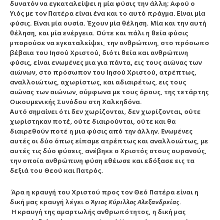
δυνατόν να εγκαταλείψει η μία φύσις την άλλη; Αφού ο
Υιός με τον Πατέρα είναι ένα και το αυτό πράγμα. Είναι μία
φύσις. Είναι μία ουσία. Έχουν μία θέληση. Μία και την αυτή
θέληση, και μία ενέργεια. Ούτε και πάλι η θεία φύσις
μπορούσε να εγκαταλείψει, την ανθρώπινη, στο πρόσωπο
βέβαια του Ιησού Χριστού, διότι θεία και ανθρώπινη
φύσις, είναι ενωμένες μια για πάντα, εις τους αιώνας των
αιώνων, στο πρόσωπον του Ιησού Χριστού, ατρέπτως,
αναλλοιώτως, αχωρίστως, και αδιαιρέτως, εις τους
αιώνας των αιώνων, σύμφωνα με τους όρους, της τετάρτης
Οικουμενικής Συνόδου στη Χαλκηδόνα.
Αυτό σημαίνει ότι δεν χωρίζονται, δεν χωρίζονται, ούτε
χωρίστηκαν ποτέ, ούτε διαιρούνται, ούτε και θα
διαιρεθούν ποτέ η μια φύσις από την άλλην. Ενωμένες
αυτές οι δύο όπως είπαμε ατρέπτως και αναλλοιώτως, με
αυτές τις δύο φύσεις, ανέβηκε ο Χριστός στους ουρανούς,
την οποία ανθρώπινη φύση εθέωσε και εδόξασε εις τα
δεξιά του Θεού και Πατρός.
Άρα η κραυγή του Χριστού προς τον Θεό Πατέρα είναι η
δική μας κραυγή
λέγει ο
Άγιος Κύριλλος Αλεξανδρείας
.
Η κραυγή της αμαρτωλής ανθρωπότητος, η δική μας