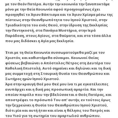
με τον Θεόν Πατέρα. Αυτήν την κοινωνία την ξαναποκτάμε
μόνο με την Θεία Κοινωνία αφού προηγουμένως έχει
προηγηθεί το Άγιον Βάπτισμα και το Άγιον Χρίσμα μέσω της
πίστεως στην Θεανθρωπότητα του Ιησού Χριστού, στην
Τριαδικότητα του ενός Θεού, στην ίδρυση της Εκκλησίας
την Πεντηκοστή, στα Πανάγια Μυστήρια, στην Ιερά
Παράδοση, στους Αγίους, στα θαύματα, και στα τόσα άλλα
που μας διδάσκει η Αγία μας Εκκλησία.
Έτσι με τη Θεία Κοινωνία συσσωματούμεθα μαζί με τον
Χριστόν, και καθιστάμεθα σύναιμοι. Κοινωνοί Θείας
φύσεως βεβαιώνει ο Απόστολος Πέτρος στη Δευτέρα του
Καθολική Επιστολή. Αυτό σημαίνει και δηλώνει και τη δική
μας συμμετοχή στη Σταυρική Θυσία του Θεανθρώπου και
Σωτήρος ημών Ιησού Χριστού.
Άρα στην κραυγή Θεέ μου Θεέ μου ίνα τι με εγκατέλειπες
ενυπάρχει και η δική μας προσωπική αμαρτία.
Και την
οποίαν παρόλο που την βδελύσσεται ο Θεός Πατέρας, και
αποστρέφει το πρόσωπό Του απ’ αυτήν, εν τούτοις όμως
την ξεχρεώνει η Θυσία του Θεανθρώπου Ιησού Χριστού,
διότι μία και αυτή ήταν και είναι η θέλησις του Πατρός και
του Υιού για τη σωτηρία του αμαρτωλού ανθρώπου.