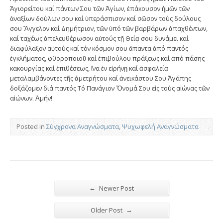
Ἁγιορείτου καί πάντων Σου τῶν Ἁγίων, ἐπάκουσον ἡμῶν τῶν
ἀναξίων δούλων σου καί ὑπεράσπισον καί σῶσον τούς δούλους
σου Ἄγγελον καί Δημήτριον, τῶν ὑπό τῶν βαρβάρων ἀπαχθέντων,
καί ταχέως ἀπελευθέρωσον αὐτούς τῇ Θείᾳ σου δυνάμει καί
διαφύλαξον αὐτούς καί τόν κόσμον σου ἅπαντα ἀπό παντός
ἐγκλήματος, φθοροποιοῦ καί ἐπιβούλου πράξεως καί ἀπό πάσης
κακουργίας καί ἐπιθέσεως, ἴνα ἐν εἰρήνῃ καί ἀσφαλείᾳ
μεταλαμβάνοντες τῆς ἀμετρήτου καί ἀνεικάστου Σου Ἀγάπης
δοξάζομεν διά παντός Τό Πανάγιον Ὄνομά Σου εἰς τούς αἰώνας τῶν
αἰώνων. Ἀμήν!
Posted in
Σύγχρονα Αναγνώσματα
,
Ψυχωφελή Αναγνώσματα
←
Newer Post
→
Older Post