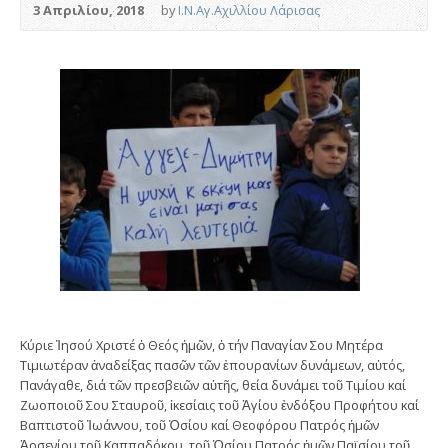
3 Απριλίου, 2018
by
Ι.Ν.Αγ.Αχιλλίου Λάρισας
Κύριε Ἰησού Χριστέ ὁ Θεός ἠμῶν, ὁ τήν Παναγίαν Σου Μητέρα
Τιμιωτέραν ἀναδείξας πασῶν τῶν ἐπουρανίων δυνάμεων, αὐτός,
Πανάγαθε, διά τῶν πρεσβειῶν αὐτῆς, θεία δυνάμει τοῦ Τιμίου καί
Ζωοποιοῦ Σου Σταυροῦ, ἰκεσίαις τοῦ Ἁγίου ἐνδόξου Προφήτου καί
Βαπτιστοῦ Ἰωάννου, τοῦ Ὀσίου καί Θεοφόρου Πατρός ἠμῶν
Ἀρσενίου τοῦ Καππαδόκου, τοῦ Ὁσίου Πατρός ἠμῶν Παϊσίου τοῦ