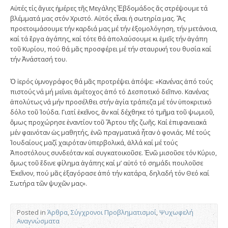
Αὐτές τίς ἅγιες ἡμέρες τῆς Μεγάλης Ἑβδομάδος ἄς στρέψουμε τά
βλέμματά μας στόν Χριστό. Αὐτός εἶναι ἡ σωτηρία μας. Ἄς
προετοιμάσουμε τήν καρδιά μας μέ τήν ἐξομολόγηση, τήν μετάνοια,
καί τά ἔργα ἀγάπης, καί τότε θά ἀπολαύσουμε κι ἐμεῖς τήν ἀγάπη
τοῦ Κυρίου, πού θά μᾶς προσφέρει μέ τήν σταυρική του θυσία καί
τήν Ἀνάστασή του.
Ὁ ἱερός ὑμνογράφος θά μᾶς προτρέψει ἀπόψε: «Κανένας ἀπό τούς
πιστούς νά μή μείνει ἀμέτοχος ἀπό τό Δεσποτικό δεῖπνο. Κανένας
ἀπολύτως νά μήν προσέλθει στήν ἁγία τράπεζα μέ τόν ὑποκριτικό
δόλο τοῦ Ἰούδα. Γιατί ἐκεῖνος, ἄν καί δέχθηκε τό τμῆμα τοῦ ψωμιοῦ,
ὅμως προχώρησε ἐναντίον τοῦ Ἄρτου τῆς ζωῆς. Καί ἐπιφανειακά
μέν φαινόταν ὡς μαθητής, ἐνῶ πραγματικά ἦταν ὁ φονιάς. Μέ τούς
Ἰουδαίους μαζί χαιρόταν ὑπερβολικά, ἀλλά καί μέ τούς
Ἀποστόλους συνδεόταν καί συγκατοικοῦσε. Ἐνῶ μισοῦσε τόν Κύριο,
ὅμως τοῦ ἔδινε φίλημα ἀγάπης καί μ’ αὐτό τό σημάδι πουλοῦσε
Ἐκεῖνον, πού μᾶς ἐξαγόρασε ἀπό τήν κατάρα, δηλαδή τόν Θεό καί
Σωτήρα τῶν ψυχῶν μας».
Posted in
Άρθρα
,
Σύγχρονοι Προβληματισμοί
,
Ψυχωφελή
Αναγνώσματα