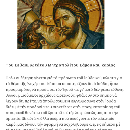
Του Σεβασμιωτάτου Μητροπολίτου Σάμου και Ικαρίας
Πολύ συζήτηση γίνεται γιά τό πρόσωπο τοῦ Ἰούδα καί μάλιστα γιά
τό θέμα τῆς ἐνοχῆς του. Κάποιοι ὑποστηρίζουν ὅτι ὁ Ἰούδας ἦταν
προορισμένος νά προδώσει τόν Ἰησοῦ καί γι’ αὐτό δέν φέρει εὐθύνη.
Ἄλλοι, μιμούμενοι ἀρχαίους αἱρετικούς, φθάνουν στό σημεῖο νά
λέγουν ὅτι πρέπει νά ἀποδώσουμε κι εὐγνωμοσύνη στόν Ἰούδα
διότι μέ τήν προδοσία του συνετέλεσε στήν πραγματοποίηση τοῦ
σταυρικοῦ θανάτου τοῦ Χριστοῦ καί τῆς λυτρώσεώς μας ἀπό τήν
ἁμαρτία. Ὅλα αὐτά κι ἄλλα ἀκόμα πού ἀκούγονται τόν τελευταῖο
καιρό, μᾶς δίνουν τήν ἀφορμή νά ἀσχοληθοῦμε κι ἐμεῖς σήμερα μέ
τό πρόσωπο τοῦ Ἰούδα καί νά δώσουμε ἀπαντήσεις σέ πέντε