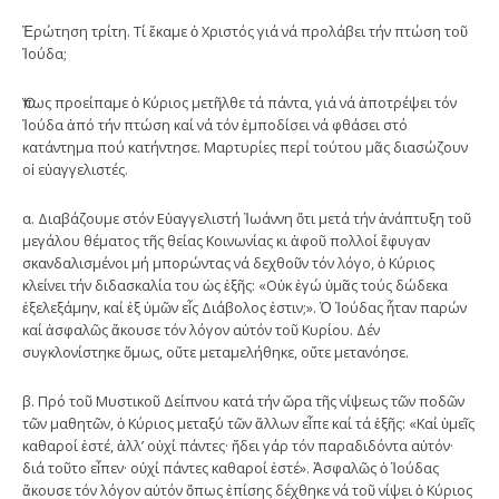
Ἐρώτηση τρίτη. Τί ἔκαμε ὁ Χριστός γιά νά προλάβει τήν πτώση τοῦ
Ἰούδα;
Ὅπως προείπαμε ὁ Κύριος μετῆλθε τά πάντα, γιά νά ἀποτρέψει τόν
Ἰούδα ἀπό τήν πτώση καί νά τόν ἐμποδίσει νά φθάσει στό
κατάντημα πού κατήντησε. Μαρτυρίες περί τούτου μᾶς διασώζουν
οἱ εὐαγγελιστές.
α. Διαβάζουμε στόν Εὐαγγελιστή Ἰωάννη ὅτι μετά τήν ἀνάπτυξη τοῦ
μεγάλου θέματος τῆς θείας Κοινωνίας κι ἀφοῦ πολλοί ἔφυγαν
σκανδαλισμένοι μή μπορώντας νά δεχθοῦν τόν λόγο, ὁ Κύριος
κλείνει τήν διδασκαλία του ὡς ἑξῆς: «Οὐκ ἐγώ ὑμᾶς τούς δώδεκα
ἐξελεξάμην, καί ἐξ ὑμῶν εἷς Διάβολος ἐστιν;». Ὁ Ἰούδας ἦταν παρών
καί ἀσφαλῶς ἄκουσε τόν λόγον αὐτόν τοῦ Κυρίου. Δέν
συγκλονίστηκε ὅμως, οὔτε μεταμελήθηκε, οὔτε μετανόησε.
β. Πρό τοῦ Μυστικοῦ Δείπνου κατά τήν ὥρα τῆς νίψεως τῶν ποδῶν
τῶν μαθητῶν, ὁ Κύριος μεταξύ τῶν ἄλλων εἶπε καί τά ἑξῆς: «Καί ὑμεῖς
καθαροί ἐστέ, ἀλλ’ οὐχί πάντες· ἤδει γάρ τόν παραδιδόντα αὐτόν·
διά τοῦτο εἶπεν· οὐχί πάντες καθαροί ἐστέ». Ἀσφαλῶς ὁ Ἰούδας
ἄκουσε τόν λόγον αὐτόν ὅπως ἐπίσης δέχθηκε νά τοῦ νίψει ὁ Κύριος