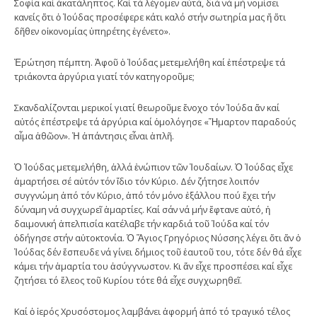
Σοφία καί ἀκατάληπτος. Καί τά λέγομεν αὐτά, διά νά μή νομίσει
κανείς ὅτι ὁ Ἰούδας προσέφερε κάτι καλό στήν σωτηρία μας ἤ ὅτι
δῆθεν οἰκονομίας ὑπηρέτης ἐγένετο».
Ἐρώτηση πέμπτη. Ἀφοῦ ὁ Ἰούδας μετεμελήθη καί ἐπέστρεψε τά
τριάκοντα ἀργύρια γιατί τόν κατηγοροῦμε;
Σκανδαλίζονται μερικοί γιατί θεωροῦμε ἔνοχο τόν Ἰούδα ἄν καί
αὐτός ἐπέστρεψε τά ἀργύρια καί ὁμολόγησε «Ἥμαρτον παραδούς
αἷμα ἀθῶον». Ἡ ἀπάντησις εἶναι ἁπλῆ.
Ὁ Ἰούδας μετεμελήθη, ἀλλά ἐνώπιον τῶν Ἰουδαίων. Ὁ Ἰούδας εἶχε
ἁμαρτήσει σέ αὐτόν τόν ἴδιο τόν Κύριο. Δέν ζήτησε λοιπόν
συγγνώμη ἀπό τόν Κύριο, ἀπό τόν μόνο ἐξάλλου πού ἔχει τήν
δύναμη νά συγχωρεῖ ἁμαρτίες. Καί σάν νά μήν ἔφτανε αὐτό, ἡ
δαιμονική ἀπελπισία κατέλαβε τήν καρδιά τοῦ Ἰούδα καί τόν
ὁδήγησε στήν αὐτοκτονία. Ὁ Ἅγιος Γρηγόριος Νύσσης λέγει ὅτι ἄν ὁ
Ἰούδας δέν ἔσπευδε νά γίνει δήμιος τοῦ ἑαυτοῦ του, τότε δέν θά εἶχε
κάμει τήν ἁμαρτία του ἀσύγγνωστον. Κι ἄν εἶχε προσπέσει καί εἶχε
ζητήσει τό ἔλεος τοῦ Κυρίου τότε θά εἶχε συγχωρηθεῖ.
Καί ὁ ἱερός Χρυσόστομος λαμβάνει ἀφορμή ἀπό τό τραγικό τέλος