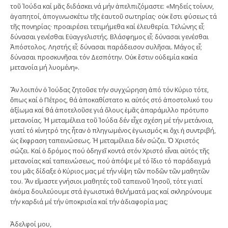
τοῦ Ἰούδα καί μᾶς διδάσκει νά μήν ἀπελπιζόμαστε: «Μηδείς τοίνυν,
ἀγαπητοί, ἀπογινωσκέτω τῆς ἑαυτοῦ σωτηρίας· οὐκ ἔστι φύσεως τά
τῆς πονηρίας· προαιρέσει τετιμήμεθα καί ἐλευθερία. Τελώνης εἶ;
δύνασαι γενέσθαι Εὐαγγελιστής. Βλάσφημος εἶ; δύνασαι γενέσθαι
Ἀπόστολος. Ληστής εἶ; δύνασαι παράδεισον συλῆσαι. Μάγος εἶ;
δύνασαι προσκυνῆσαι τόν Δεσπότην. Οὐκ ἔστιν οὐδεμία κακία
μετανοία μή λυομένη».
Ἄν λοιπόν ὁ Ἰούδας ζητοῦσε τήν συγχώρηση ἀπό τόν Κύριο τότε,
ὅπως καί ὁ Πέτρος, θά ἀποκαθίστατο κι αὐτός στό ἀποστολικό του
ἀξίωμα καί θά ἀποτελοῦσε γιά ὅλους ἐμᾶς ἀπαράμιλλο πρότυπο
μετανοίας. Ἡ μεταμέλεια τοῦ Ἰούδα δέν εἶχε σχέση μέ τήν μετάνοια,
γιατί τό κίνητρό της ἦταν ὁ πληγωμένος ἐγωισμός κι ὄχι ἡ συντριβή,
ὡς ἔκφραση ταπεινώσεως. Ἡ μεταμέλεια δέν σώζει. Ὁ Χριστός
σώζει. Καί ὁ δρόμος πού ὁδηγεῖ κοντά στόν Χριστό εἶναι αὐτός τῆς
μετανοίας καί ταπεινώσεως, πού ἀπόψε μέ τό ἴδιο τό παράδειγμά
του μᾶς δίδαξε ὁ Κύριος μας μέ τήν νίψη τῶν ποδῶν τῶν μαθητῶν
του. Ἄν εἴμαστε γνήσιοι μαθητές τοῦ ταπεινοῦ Ἰησοῦ, τότε γιατί
ἀκόμα δουλεύουμε στά ἐγωιστικά θελήματά μας καί σκληρύνουμε
τήν καρδιά μέ τήν ὑποκρισία καί τήν ἀδιαφορία μας;
Ἀδελφοί μου,