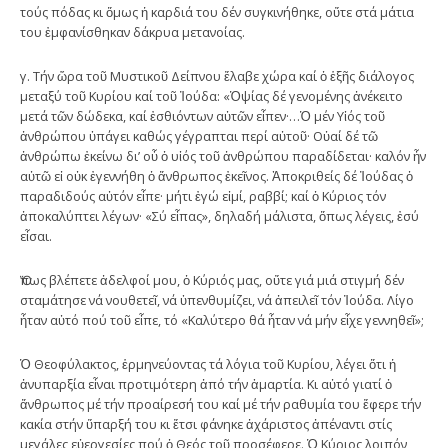
τούς πόδας κι ὅμως ἡ καρδιά του δέν συγκινήθηκε, οὔτε στά μάτια
του ἐμφανίσθηκαν δάκρυα μετανοίας.
γ. Τήν ὥρα τοῦ Μυστικοῦ Δείπνου ἔλαβε χώρα καί ὁ ἑξῆς διάλογος
μεταξύ τοῦ Κυρίου καί τοῦ Ἰούδα: «Ὁψίας δέ γενομένης ἀνέκειτο
μετά τῶν δώδεκα, καί ἐσθιόντων αὐτῶν εἶπεν·…Ὁ μέν Υἱός τοῦ
ἀνθρώπου ὑπάγει καθώς γέγραπται περί αὐτοῦ· Οὐαί δέ τῶ
ἀνθρώπω ἐκείνω δι’ οὗ ὁ υἱός τοῦ ἀνθρώπου παραδίδεται· καλόν ἦν
αὐτῶ εἰ οὐκ ἐγεννήθη ὁ ἄνθρωπος ἐκεῖνος. Ἀποκριθείς δέ Ἰούδας ὁ
παραδιδούς αὐτόν εἶπε· μήτι ἐγώ εἰμί, ραββί; καί ὁ Κύριος τόν
ἀποκαλύπτει λέγων· «Σύ εἶπας», δηλαδή μάλιστα, ὅπως λέγεις, ἐσύ
εἶσαι.
Ὅπως βλέπετε ἀδελφοί μου, ὁ Κύριός μας, οὔτε γιά μιά στιγμή δέν
σταμάτησε νά νουθετεῖ, νά ὑπενθυμίζει, νά ἀπειλεῖ τόν Ἰούδα. Λίγο
ἦταν αὐτό πού τοῦ εἶπε, τό «Καλύτερο θά ἦταν νά μήν εἶχε γεννηθεῖ»;
Ὁ Θεοφύλακτος, ἑρμηνεύοντας τά λόγια τοῦ Κυρίου, λέγει ὅτι ἡ
ἀνυπαρξία εἶναι προτιμότερη ἀπό τήν ἁμαρτία. Κι αὐτό γιατί ὁ
ἄνθρωπος μέ τήν προαίρεσή του καί μέ τήν ραθυμία του ἔφερε τήν
κακία στήν ὕπαρξή του κι ἔτσι φάνηκε ἀχάριστος ἀπέναντι στίς
μεγάλες εὐεργεσίες πού ὁ Θεός τοῦ προσέφερε. Ὁ Κύριος λοιπόν