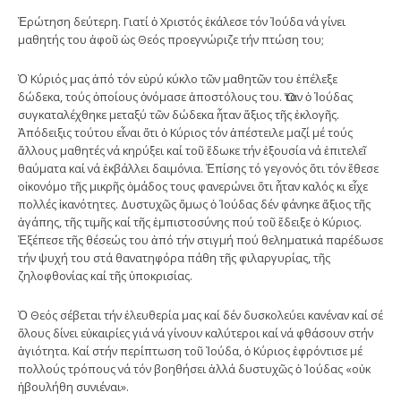
Ἐρώτηση δεύτερη. Γιατί ὁ Χριστός ἐκάλεσε τόν Ἰούδα νά γίνει
μαθητής του ἀφοῦ ὡς Θεός προεγνώριζε τήν πτώση του;
Ὁ Κύριός μας ἀπό τόν εὑρύ κύκλο τῶν μαθητῶν του ἐπέλεξε
δώδεκα, τούς ὁποίους ὀνόμασε ἀποστόλους του. Ὅταν ὁ Ἰούδας
συγκαταλέχθηκε μεταξύ τῶν δώδεκα ἦταν ἄξιος τῆς ἐκλογῆς.
Ἀπόδειξις τούτου εἶναι ὅτι ὁ Κύριος τόν ἀπέστειλε μαζί μέ τούς
ἄλλους μαθητές νά κηρύξει καί τοῦ ἔδωκε τήν ἐξουσία νά ἐπιτελεῖ
θαύματα καί νά ἐκβάλλει δαιμόνια. Ἐπίσης τό γεγονός ὅτι τόν ἔθεσε
οἰκονόμο τῆς μικρῆς ὁμάδος τους φανερώνει ὅτι ἦταν καλός κι εἶχε
πολλές ἱκανότητες. Δυστυχῶς ὅμως ὁ Ἰούδας δέν φάνηκε ἄξιος τῆς
ἀγάπης, τῆς τιμῆς καί τῆς ἐμπιστοσύνης πού τοῦ ἔδειξε ὁ Κύριος.
Ἐξέπεσε τῆς θέσεώς του ἀπό τήν στιγμή πού θεληματικά παρέδωσε
τήν ψυχή του στά θανατηφόρα πάθη τῆς φιλαργυρίας, τῆς
ζηλοφθονίας καί τῆς ὑποκρισίας.
Ὁ Θεός σέβεται τήν ἐλευθερία μας καί δέν δυσκολεύει κανέναν καί σέ
ὅλους δίνει εὐκαιρίες γιά νά γίνουν καλύτεροι καί νά φθάσουν στήν
ἁγιότητα. Καί στήν περίπτωση τοῦ Ἰούδα, ὁ Κύριος ἐφρόντισε μέ
πολλούς τρόπους νά τόν βοηθήσει ἀλλά δυστυχῶς ὁ Ἰούδας «οὐκ
ἠβουλήθη συνιέναι».