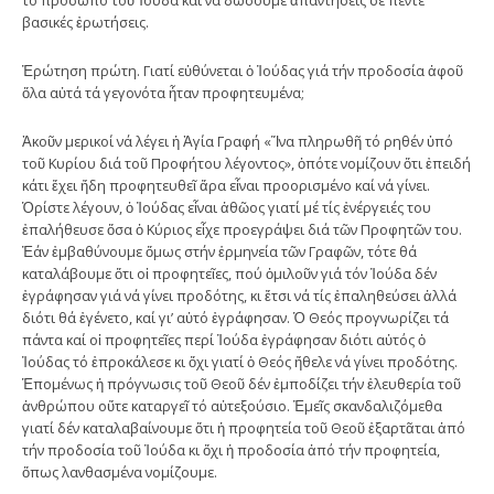
βασικές ἐρωτήσεις.
Ἐρώτηση πρώτη. Γιατί εὐθύνεται ὁ Ἰούδας γιά τήν προδοσία ἀφοῦ
ὅλα αὐτά τά γεγονότα ἦταν προφητευμένα;
Ἀκοῦν μερικοί νά λέγει ἡ Ἁγία Γραφή «Ἵνα πληρωθῆ τό ρηθέν ὑπό
τοῦ Κυρίου διά τοῦ Προφήτου λέγοντος», ὁπότε νομίζουν ὅτι ἐπειδή
κάτι ἔχει ἤδη προφητευθεῖ ἄρα εἶναι προορισμένο καί νά γίνει.
Ὁρίστε λέγουν, ὁ Ἰούδας εἶναι ἀθῶος γιατί μέ τίς ἐνέργειές του
ἐπαλήθευσε ὅσα ὁ Κύριος εἶχε προεγράψει διά τῶν Προφητῶν του.
Ἐάν ἐμβαθύνουμε ὅμως στήν ἑρμηνεία τῶν Γραφῶν, τότε θά
καταλάβουμε ὅτι οἱ προφητεῖες, πού ὁμιλοῦν γιά τόν Ἰούδα δέν
ἐγράφησαν γιά νά γίνει προδότης, κι ἔτσι νά τίς ἐπαληθεύσει ἀλλά
διότι θά ἐγένετο, καί γι’ αὐτό ἐγράφησαν. Ὁ Θεός προγνωρίζει τά
πάντα καί οἱ προφητεῖες περί Ἰούδα ἐγράφησαν διότι αὐτός ὁ
Ἰούδας τό ἐπροκάλεσε κι ὄχι γιατί ὁ Θεός ἤθελε νά γίνει προδότης.
Ἑπομένως ἡ πρόγνωσις τοῦ Θεοῦ δέν ἐμποδίζει τήν ἐλευθερία τοῦ
ἀνθρώπου οὔτε καταργεῖ τό αὐτεξούσιο. Ἐμεῖς σκανδαλιζόμεθα
γιατί δέν καταλαβαίνουμε ὅτι ἡ προφητεία τοῦ Θεοῦ ἐξαρτᾶται ἀπό
τήν προδοσία τοῦ Ἰούδα κι ὄχι ἡ προδοσία ἀπό τήν προφητεία,
ὅπως λανθασμένα νομίζουμε.