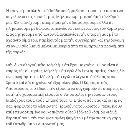
Ἡ τραγική κατάληξη τοῦ Ἰούδα καί ἡ φοβερή πτώση του πρέπει νά
συγκλονίσει τίς καρδιές μας. Μήν μένουμε μακριά ἀπό τόν Κύριό
μας. Ὅσο κι ἄν ἔχουμε ἁμαρτήσει μήν ἀδιαφορήσουμε ἀλλά ἄς
πλησιάσουμε μέ δάκρυα ταπεινώσεως καί μετανοίας τόν Κύριό μας
κι ἄς ζητήσουμε ἀπό αὐτόν νά ἀνακαινίσει τήν ὕπαρξή μας μέ τό
ἄχραντο αἷμα του, παρέχοντάς μας τήν συγχώρηση καί τήν δύναμη
νά ἀγωνισθοῦμε νά μείνουμε μακριά ἀπό τά ἁμαρτωλά φρονήματα
τῆς σαρκός.
Μήν δικαιολογούμεθα. Μήν λέμε ὅτι ἔχουμε χρόνο. Τώρα εἶναι ὁ
καιρός τῆς σωτηρίας. Μήν λέμε ὅτι ἐγώ δέν ἔχω ἁμαρτίες. Κανείς δέν
εἶναι ἀναμάρτητος. Μήν λέμε ὅτι ἐγώ τά λέγω ἀπ’ εὐθείας στόν
Χριστό καί δέν πηγαίνω νά ἐξομολογηθῶ. Ὁ Κύριος στούς
Ἀποστόλους του ἔδωσε τήν ἐξουσία νά συγχωροῦν τίς ἁμαρτίες κι
αὐτή τήν χαρισματική ἐξουσία οἱ Ἀπόστολοι τήν ἔδωσαν στούς
διαδόχους τους, τούς Ἐπισκόπους. Ὁ Ἐπίσκοπός σας καί οἱ Ἱερεῖς
σας, φορῶντας τό λέντιον τῆς Ἱερωσύνης τοῦ Χριστοῦ, περιμένουν
κάθε πεφορτισμένο καί κοπιῶντα αὐτοῦ ἐδῶ τοῦ κόσμου γιά νά
θεραπεύσουν τήν τραυματισμένη ψυχή του μέ τήν σωστική χάρη
τοῦ Θεανθρώπου Λυτρωτοῦ μας.