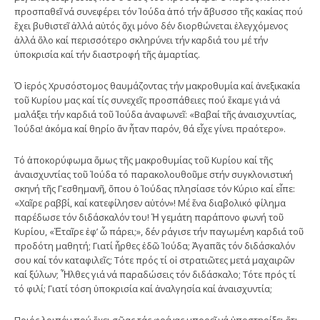
προσπαθεῖ νά συνεφέρει τόν Ἰούδα ἀπό τήν ἄβυσσο τῆς κακίας πού
ἔχει βυθιστεῖ ἀλλά αὐτός ὄχι μόνο δέν διορθώνεται ἐλεγχόμενος
ἀλλά ὅλο καί περισσότερο σκληρύνει τήν καρδιά του μέ τήν
ὑποκρισία καί τήν διαστροφή τῆς ἁμαρτίας.
Ὁ ἱερός Χρυσόστομος θαυμάζοντας τήν μακροθυμία καί ἀνεξικακία
τοῦ Κυρίου μας καί τίς συνεχεῖς προσπάθειες πού ἔκαμε γιά νά
μαλάξει τήν καρδιά τοῦ Ἰούδα ἀναφωνεῖ: «Βαβαί τῆς ἀναισχυντίας,
Ἰούδα! ἀκόμα καί θηρίο ἄν ἦταν παρόν, θά εἶχε γίνει πραότερο».
Τό ἀποκορύφωμα ὅμως τῆς μακροθυμίας τοῦ Κυρίου καί τῆς
ἀναισχυντίας τοῦ Ἰούδα τό παρακολουθοῦμε στήν συγκλονιστική
σκηνή τῆς Γεσθημανῆ, ὅπου ὁ Ἰούδας πλησίασε τόν Κύριο καί εἶπε:
«Χαῖρε ραββί, καί κατεφίλησεν αὐτόν»! Μέ ἕνα διαβολικό φίλημα
παρέδωσε τόν διδάσκαλόν του! Ἡ γεμάτη παράπονο φωνή τοῦ
Κυρίου, «Ἑταῖρε ἐφ’ ὧ πάρει;», δέν ράγισε τήν παγωμένη καρδιά τοῦ
προδότη μαθητή; Γιατί ἦρθες ἐδῶ Ἰούδα; Ἀγαπᾶς τόν διδάσκαλόν
σου καί τόν καταφιλεῖς; Τότε πρός τί οἱ στρατιῶτες μετά μαχαιρῶν
καί ξύλων; Ἦλθες γιά νά παραδώσεις τόν διδάσκαλο; Τότε πρός τί
τό φιλί; Γιατί τόση ὑποκρισία καί ἀναλγησία καί ἀναισχυντία;
Ποιός λοιπόν πού ἔχει σῶας τάς φρένας μπορεῖ νά ὑποστηρίξει ὅτι