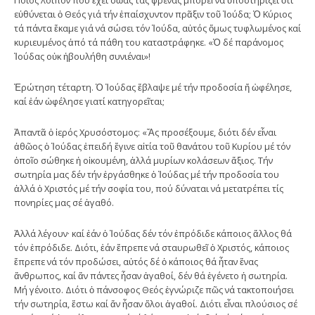
εὐθύνεται ὁ Θεός γιά τήν ἐπαίσχυντον πρᾶξιν τοῦ Ἰούδα; Ὁ Κύριος
τά πάντα ἔκαμε γιά νά σώσει τόν Ἰούδα, αὐτός ὅμως τυφλωμένος καί
κυριευμένος ἀπό τά πάθη του καταστράφηκε. «Ὁ δέ παράνομος
Ἰούδας οὐκ ἠβουλήθη συνιέναι»!
Ἐρώτηση τέταρτη. Ὁ Ἰούδας ἔβλαψε μέ τήν προδοσία ἤ ὠφέλησε,
καί ἐάν ὠφέλησε γιατί κατηγορεῖται;
Ἀπαντᾶ ὁ ἱερός Χρυσόστομος: «Ἄς προσέξουμε, διότι δέν εἶναι
ἀθῶος ὁ Ἰούδας ἐπειδή ἔγινε αἰτία τοῦ θανάτου τοῦ Κυρίου μέ τόν
ὁποῖο σώθηκε ἡ οἰκουμένη, ἀλλά μυρίων κολάσεων ἄξιος. Τήν
σωτηρία μας δέν τήν ἐργάσθηκε ὁ Ἰούδας μέ τήν προδοσία του
ἀλλά ὁ Χριστός μέ τήν σοφία του, πού δύναται νά μετατρέπει τίς
πονηρίες μας σέ ἀγαθό.
Ἀλλά λέγουν· καί ἐάν ὁ Ἰούδας δέν τόν ἐπρόδιδε κάποιος ἄλλος θά
τόν ἐπρόδιδε. Διότι, ἐάν ἔπρεπε νά σταυρωθεῖ ὁ Χριστός, κάποιος
ἔπρεπε νά τόν προδώσει, αὐτός δέ ὁ κάποιος θά ἦταν ἕνας
ἄνθρωπος, καί ἄν πάντες ἦσαν ἀγαθοί, δέν θά ἐγένετο ἡ σωτηρία.
Μή γένοιτο. Διότι ὁ πάνσοφος Θεός ἐγνώριζε πῶς νά τακτοποιήσει
τήν σωτηρία, ἕστω καί ἄν ἦσαν ὅλοι ἀγαθοί. Διότι εἶναι πλούσιος σέ