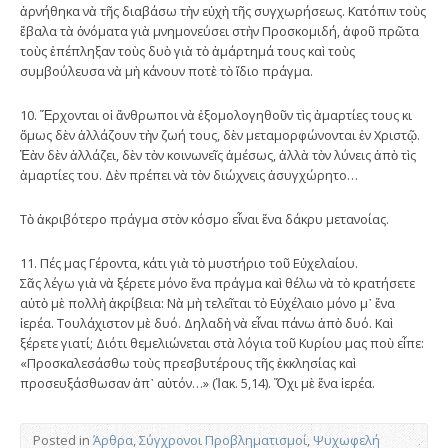
ἀρνήθηκα νὰ τῆς διαβάσω τὴν εὐχὴ τῆς συγχωρήσεως. Κατόπιν τοὺς
ἔβαλα τὰ ὀνόματα γιὰ μνημονεύσει στὴν Προσκομιδή, ἀφοῦ πρῶτα
τοὺς ἐπέπληξαν τοὺς δυὸ γιὰ τὸ ἁμάρτημά τους καὶ τοὺς
συμβούλευσα νὰ μὴ κάνουν ποτὲ τὸ ἴδιο πράγμα.
10. Ἔρχονται οἱ ἄνθρωποι νὰ ἐξομολογηθοῦν τὶς ἁμαρτίες τους κι
ὅμως δὲν ἀλλάζουν τὴν ζωή τους, δὲν μεταμορφώνονται ἐν Χριστῷ.
Ἐὰν δὲν ἀλλάζει, δὲν τὸν κοινωνεῖς ἀμέσως, ἀλλὰ τὸν λύνεις ἀπὸ τὶς
ἁμαρτίες του. Δὲν πρέπει νὰ τὸν διώχνεις ἀσυγχώρητο…
Τὸ ἀκριβότερο πράγμα στὸν κόσμο εἶναι ἕνα δάκρυ μετανοίας.
11. Πές μας Γέροντα, κάτι γιὰ τὸ μυστήριο τοῦ Εὐχελαίου.
Σᾶς λέγω γιὰ νὰ ξέρετε μόνο ἕνα πράγμα καὶ θέλω νὰ τὸ κρατήσετε
αὐτὸ μὲ πολλὴ ἀκρίβεια: Νὰ μὴ τελεῖται τὸ Εὐχέλαιο μόνο μ᾿ ἕνα
ἱερέα. Τουλάχιστον μὲ δυό. Δηλαδὴ νὰ εἶναι πάνω ἀπὸ δυό. Καὶ
ξέρετε γιατί; Διότι θεμελιώνεται στὰ λόγια τοῦ Κυρίου μας ποὺ εἶπε:
«Προσκαλεσάσθω τοὺς πρεσβυτέρους τῆς ἐκκλησίας καὶ
προσευξάσθωσαν ἀπ᾿ αὐτόν…» (Ἰακ. 5,14). Ὄχι μὲ ἕνα ἱερέα.
Posted in
Άρθρα
,
Σύγχρονοι Προβληματισμοί
,
Ψυχωφελή