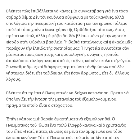
Βλέπετε πῶς ἐπιβάλλεται νὰ κάνης μία συγκατάβαση γιὰ ἕνα τόσο
σοβαρὸ θέμα; Δὲν τὸν κανόνισα σύμφωνα μὲ τοὺς Κανόνες, ἀλλὰ
ὑπολόγισα τὴν πνευματική του κατάσταση καὶ τὸν ἡρωικὸ πόλεμο
ποὺ ἐπὶ τόσα χρόνια ἔκανε χάριν τῆς Ὀρθόδοξου πίστεως. Διότι,
πρέπει νὰ εἰπῶ, ἀλλὰ μὲ φόβο ὅτι δὲν βλέπω μόνο μὲ τὴν νηστεία
εἴσοδο στὴν Οὐράνια βασιλεία. Ἡ βαθιὰ ταπείνωσις καὶ ἡ ἀκακία μᾶς
παρέχουν τὴν ἐλπίδα τῆς σωτηρίας μας. Ἡ νηστεία συνιστᾶται σὰν
μία κατάστασις ἀσκητικῆς καὶ φυσιολογικῆς ἀνάγκης, ἡ ὁποία
ἀπαλλάσσει τὸν ὀργανισμὸ ἀπὸ τὶς τοξίνες καὶ κάνει καλὸ στὴν ὑγεία.
Συναντᾶμε ὅμως καὶ διάφορες περιπτώσεις ἀνθρώπων ποὺ δὲν
νήστευαν, διότι εἴτε ταξίδευαν, εἴτε ἦσαν ἄρρωστοι, εἴτε δι᾿ ἄλλους
λόγους.
Βλέπετε ὅτι πρέπει ὁ Πνευματικὸς νὰ δείχνει κατανόηση. Πρέπει νὰ
ὑπολογίζει τὴν ἔνταση τῆς μετανοίας τοῦ ἐξομολογούμενου,
πράγμα τὸ ὁποῖο εἶναι ὁ στόχος του.
Ἐπῆγε κάποιος μὲ βαρεῖα ἁμαρτήματα νὰ ἐξομολογηθεῖ. Ὁ
Πνευματικὸς τοῦ ᾿δωσε ἕνα πολὺ ἐλαφρὸ κανόνα καὶ ὁ χριστιανὸς
τοῦ εἶπε: «Γιατί, πάτερ, ἔδωσες σὲ μένα τὸν ἁμαρτωλὸ ἕνα τόσο
ἐλαφρὸ κανόνα»; Τότε ὁ Πνευματικὸς τοῦ μείωσε λίγο ἀπὸ τὸν