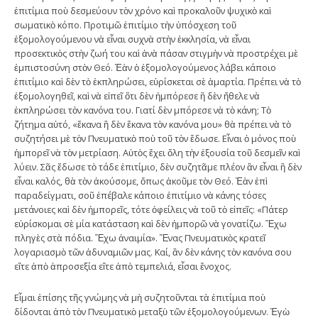
ἐπιτίμια ποὺ δεσμεύουν τὸν χρόνο καὶ προκαλοῦν ψυχικὸ καὶ
σωματικὸ κόπο. Προτιμῶ ἐπιτίμιο τὴν ὑπόσχεση τοῦ
ἐξομολογούμενου νὰ εἶναι συχνὰ στὴν ἐκκλησία, νὰ εἶναι
προσεκτικὸς στὴν ζωή του καὶ ἀνὰ πάσαν στιγμὴν νὰ προστρέχει μὲ
ἐμπιστοσύνη στὸν Θεό. Ἐὰν ὁ ἐξομολογούμενος λάβει κάποιο
ἐπιτίμιο καὶ δὲν τὸ ἐκπληρώσει, εὑρίσκεται σὲ ἁμαρτία. Πρέπει νὰ τὸ
ἐξομολογηθεῖ, καὶ νὰ εἰπεῖ ὅτι δὲν ἠμπόρεσε ἢ δὲν ἤθελε νὰ
ἐκπληρώσει τὸν κανόνα του. Γιατί δὲν μπόρεσε νὰ τὸ κάνη; Τὸ
ζήτημα αὐτό, «ἔκανα ἢ δὲν ἔκανα τὸν κανόνα μου» θὰ πρέπει νὰ τὸ
συζητήσει μὲ τὸν Πνευματικὸ ποὺ τοῦ τὸν ἔδωσε. Εἶναι ὁ μόνος ποὺ
ἠμπορεῖ νὰ τὸν μετρίαση. Αὐτὸς ἔχει ὅλη τὴν ἐξουσία τοῦ δεσμεῖν καὶ
λύειν. Σᾶς ἔδωσε τὸ τάδε ἐπιτίμιο, δὲν συζητᾶμε πλέον ἂν εἶναι ἢ δὲν
εἶναι καλός, θὰ τὸν ἀκούσομε, ὅπως ἀκοῦμε τὸν Θεό. Ἐὰν ἐπὶ
παραδείγματι, σοῦ ἐπέβαλε κάποιο ἐπιτίμιο νὰ κάνης τόσες
μετάνοιες καὶ δὲν ἠμπορεῖς, τότε ὀφείλεις νὰ τοῦ τὸ εἰπεῖς: «Πάτερ
εὑρίσκομαι σὲ μία κατάσταση καὶ δὲν ἠμπορῶ νὰ γονατίζω. Ἔχω
πληγὲς στὰ πόδια. Ἔχω ἀναιμία». Ἕνας Πνευματικὸς κρατεῖ
λογαριασμὸ τῶν ἀδυναμιῶν μας. Καί, ἂν δὲν κάνης τὸν κανόνα σου
εἴτε ἀπὸ ἀπροσεξία εἴτε ἀπὸ τεμπελιά, εἶσαι ἔνοχος.
Εἶμαι ἐπίσης τῆς γνώμης νὰ μὴ συζητοῦνται τὰ ἐπιτίμια ποὺ
δίδονται ἀπὸ τὸν Πνευματικὸ μεταξὺ τῶν ἐξομολογούμενων. Ἐγὼ