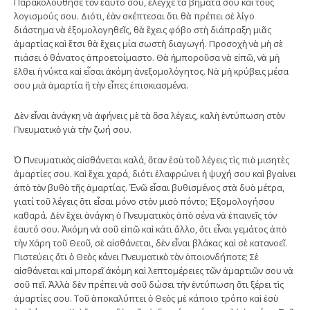
Παρακολούθησε τὸν ἑαυτό σου, ἔλεγχε τὰ βήματά σου καὶ τοὺς
λογισμούς σου. Διότι, ἐὰν σκέπτεσαι ὅτι θὰ πρέπει σὲ λίγο
διάστημα νὰ ἐξομολογηθεῖς, θὰ ἔχεις φόβο στὴ διάπραξη μιᾶς
ἁμαρτίας καὶ ἔτσι θὰ ἔχεις μία σωστὴ διαγωγή. Προσοχὴ νὰ μὴ σὲ
πιάσει ὁ θάνατος ἀπροετοίμαστο. Θὰ ἠμποροῦσα νὰ εἰπῶ, νὰ μὴ
ἔλθει ἡ νύκτα καὶ εἶσαι ἀκόμη ἀνεξομολόγητος. Νὰ μὴ κρύβεις μέσα
σου μιὰ ἁμαρτία ἢ τὴν εἶπες ἐπισκιασμένα.
Δὲν εἶναι ἀνάγκη νὰ ἀφήνεις μὲ τὰ ὅσα λέγεις, καλὴ ἐντύπωση στὸν
Πνευματικὸ γιὰ τὴν ζωή σου.
Ὁ Πνευματικὸς αἰσθάνεται καλά, ὅταν ἐσὺ τοῦ λέγεις τὶς πιὸ μισητὲς
ἁμαρτίες σου. Καὶ ἔχει χαρά, διότι ἐλαφρώνει ἡ ψυχή σου καὶ βγαίνει
ἀπὸ τὸν βυθὸ τῆς ἁμαρτίας. Ἐνῶ εἶσαι βυθισμένος στὰ δυὸ μέτρα,
γιατί τοῦ λέγεις ὅτι εἶσαι μόνο στὸν μισὸ πόντο; Ἐξομολογήσου
καθαρά. Δὲν ἔχει ἀνάγκη ὁ Πνευματικὸς ἀπὸ σένα νὰ ἐπαινεῖς τὸν
ἑαυτό σου. Ἀκόμη νὰ σοῦ εἰπῶ καὶ κάτι ἄλλο, ὅτι εἶναι γεμάτος ἀπὸ
τὴν Χάρη τοῦ Θεοῦ, σὲ αἰσθάνεται, δὲν εἶναι βλάκας καὶ σὲ κατανοεῖ.
Πιστεύεις ὅτι ὁ Θεὸς κάνει Πνευματικὸ τὸν ὁποιονδήποτε; Σὲ
αἰσθάνεται καὶ μπορεῖ ἀκόμη καὶ λεπτομέρειες τῶν ἁμαρτιῶν σου νὰ
σοῦ πεῖ. Ἀλλὰ δὲν πρέπει νὰ σοῦ δώσει τὴν ἐντύπωση ὅτι ξέρει τὶς
ἁμαρτίες σου. Τοῦ ἀποκαλύπτει ὁ Θεὸς μὲ κάποιο τρόπο καὶ ἐσὺ