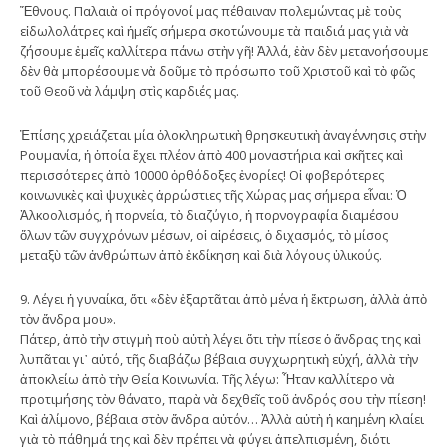
Ἔθνους. Παλαιὰ οἱ πρόγονοί μας πέθαιναν πολεμώντας μὲ τοὺς
εἰδωλολάτρες καὶ ἡμεῖς σήμερα σκοτώνουμε τὰ παιδιά μας γιὰ νὰ
ζήσουμε ἐμεῖς καλλίτερα πάνω στὴν γῆ! Ἀλλά, ἐὰν δὲν μετανοήσουμε
δὲν θὰ μπορέσουμε νὰ δοῦμε τὸ πρόσωπο τοῦ Χριστοῦ καὶ τὸ φῶς
τοῦ Θεοῦ νὰ λάμψη στὶς καρδιές μας.
Ἐπίσης χρειάζεται μία ὁλοκληρωτικὴ θρησκευτικὴ ἀναγέννησις στὴν
Ρουμανία, ἡ ὁποία ἔχει πλέον ἀπὸ 400 μοναστήρια καὶ σκῆτες καὶ
περισσότερες ἀπὸ 10000 ὀρθόδοξες ἐνορίες! Οἱ φοβερότερες
κοινωνικὲς καὶ ψυχικὲς ἀρρώστιες τῆς Χώρας μας σήμερα εἶναι: Ὁ
Ἀλκοολισμός, ἡ πορνεία, τὸ διαζύγιο, ἡ πορνογραφία διαμέσου
ὅλων τῶν συγχρόνων μέσων, οἱ αἱρέσεις, ὁ διχασμός, τὸ μίσος
μεταξὺ τῶν ἀνθρώπων ἀπὸ ἐκδίκηση καὶ διὰ λόγους ὑλικούς.
9. Λέγει ἡ γυναίκα, ὅτι «δὲν ἐξαρτᾶται ἀπὸ μένα ἡ ἔκτρωση, ἀλλὰ ἀπὸ
τὸν ἄνδρα μου».
Πάτερ, ἀπὸ τὴν στιγμὴ ποὺ αὐτὴ λέγει ὅτι τὴν πίεσε ὁ ἄνδρας της καὶ
λυπᾶται γι᾿ αὐτό, τῆς διαβάζω βέβαια συγχωρητικὴ εὐχή, ἀλλὰ τὴν
ἀποκλείω ἀπὸ τὴν Θεία Κοινωνία. Τῆς λέγω: Ἦταν καλλίτερο νὰ
προτιμήσης τὸν θάνατο, παρὰ νὰ δεχθεῖς τοῦ ἀνδρός σου τὴν πίεση!
Καὶ ἀλίμονο, βέβαια στὸν ἄνδρα αὐτόν… Ἀλλὰ αὐτὴ ἡ καημένη κλαίει
γιὰ τὸ πάθημά της καὶ δὲν πρέπει νὰ φύγει ἀπελπισμένη, διότι