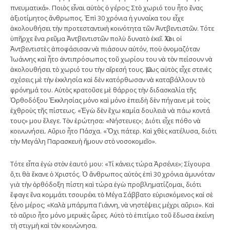
πνευματικά». Ποιὸς εἶναι αὐτὸς ὁ γέρος; Στὸ χωριό του ἦτο ἕνας
ἀξιοτίμητος ἄνθρωπος. Ἐπὶ 30 χρόνια ἡ γυναίκα του εἶχε
ἀκολουθήσει τὴν προτεσταντικὴ κοινότητα τῶν Ἀντβεντιστῶν. Τότε
ὑπῆρχε ἕνα ρεῦμα Ἀντβεντιστῶν πολὺ δυνατὸ ἐκεῖ. Ὅλοι οἱ
Ἀντβεντιστὲς ἀποφάσισαν νὰ πιάσουν αὐτόν, ποὺ ὀνομαζόταν
Ἰωάννης καὶ ἦτο ἀντιπρόσωπος τοῦ χωρίου του νὰ τὸν πείσουν νὰ
ἀκολουθήσει τὸ χωριό του τὴν αἵρεσή τους. Ὅμως αὐτὸς εἶχε στενὲς
σχέσεις μὲ τὴν ἐκκλησία καὶ δὲν κατόρθωσαν νὰ καταβάλλουν τὸ
φρόνημά του. Αὐτὸς κρατοῦσε μὲ θάρρος τὴν διδασκαλία τῆς
Ὀρθοδόξου Ἐκκλησίας μόνο καὶ μόνο ἐπειδὴ δὲν πήγαινε μὲ τοὺς
ἐχθροὺς τῆς πίστεως. «Ἐγὼ δὲν ἔχω καμία δουλειὰ νὰ πάω κοντά
τους» μου ἔλεγε. Τὸν ἐρώτησα: «Νήστευες»; Διότι εἶχε πόθο νὰ
κοινωνήσει. Αὔριο ἦτο Πάσχα. «Ὄχι πάτερ. Καὶ χθὲς κατέλυσα, διότι
τὴν Μεγάλη Παρασκευὴ ἤμουν στὸ νοσοκομεῖο».
Τότε εἶπα ἐγὼ στὸν ἑαυτό μου: «Τί κάνεις τώρα Ἀρσένιε»; Σίγουρα
ὅ,τι θὰ ἔκανε ὁ Χριστός. Ὁ ἄνθρωπος αὐτὸς ἐπὶ 30 χρόνια ἀμυνόταν
γιὰ τὴν ὀρθόδοξη πίστη καὶ τώρα ἐγὼ προβληματίζομαι, διότι
ἔφαγε ἕνα κομμάτι τσουρέκι τὸ Μέγα Σάββατο εὑρισκόμενος καὶ σὲ
ξένο μέρος; «Καλὰ μπάρμπα Γιάννη, νὰ νηστέψεις μέχρι αὔριο». Καὶ
τὸ αὔριο ἦτο μόνο μερικὲς ὧρες. Αὐτὸ τὸ ἐπιτίμιο τοῦ ἔδωσα ἐκείνη
τὴ στιγμὴ καὶ τὸν κοινώνησα.