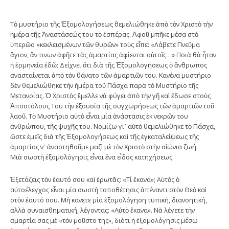
Τὸ μυστήριο τῆς Ἐξομολογήσεως θεμελιώθηκε ἀπὸ τὸν Χριστὸ τὴν
ἡμέρα τῆς Ἀναστάσεώς του τὸ ἑσπέρας. Ἀφοῦ μπῆκε μέσα στὸ
ὑπερῶο «κεκλεισμένων τῶν θυρῶν» τοὺς εἶπε: «Λάβετε Πνεῦμα
ἅγιον, ἄν τινων ἀφῆτε τὰς ἁμαρτίας ἀφίενται αὐτοῖς…» Ποιὰ θὰ ἦταν
ἡ ἑρμηνεία ἐδῶ; Δείχνει ὅτι διὰ τῆς Ἐξομολογήσεως ὁ ἄνθρωπος
ἀνασταίνεται ἀπὸ τὸν θάνατο τῶν ἁμαρτιῶν του. Κανένα μυστήριο
δὲν θεμελιώθηκε τὴν ἡμέρα τοῦ Πάσχα παρὰ τὸ Μυστήριο τῆς
Μετανοίας. Ὁ Χριστὸς ἔμελλε νὰ φύγει ἀπὸ τὴν γῆ καὶ ἔδωσε στοὺς
Ἀποστόλους Του τὴν ἐξουσία τῆς συγχωρήσεως τῶν ἁμαρτιῶν τοῦ
λαοῦ. Τὸ Μυστήριο αὐτὸ εἶναι μία ἀνάστασις ἐκ νεκρῶν του
ἀνθρώπου, τῆς ψυχῆς του. Νομίζω γι᾿ αὐτὸ θεμελιώθηκε τὸ Πάσχα,
ὥστε ἐμεῖς διὰ τῆς Ἐξομολογήσεως καὶ τῆς ἐγκαταλείψεως τῆς
ἁμαρτίας ν᾿ ἀναστηθοῦμε μαζὶ μὲ τὸν Χριστὸ στὴν αἰώνια ζωή.
Μιὰ σωστὴ ἐξομολόγησις εἶναι ἕνα εἶδος κατηχήσεως.
Ἐξετάζεις τὸν ἑαυτό σου καὶ ἐρωτᾶς: «Τί ἔκανα»; Αὐτὸς ὁ
αὐτοέλεγχος εἶναι μία σωστὴ τοποθέτησις ἀπέναντι στὸν Θεὸ καὶ
στὸν ἑαυτό σου. Μὴ κάνετε μία ἐξομολόγηση τυπική, διανοητική,
ἀλλὰ συναισθηματική, λέγοντας: «Αὐτὸ ἔκανα». Νὰ λέγετε τὴν
ἁμαρτία σας μὲ «τὸν μοῦστο της», διότι ἡ ἐξομολόγησις μέσω