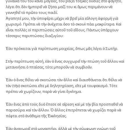
γυναίκα του τοῦ κάνει μαγεῖες, τοῦ βάζει τοξικὲς οὐσίες στὸ φαγητό,
λέγει ὅτι δὲν ἠμπορεῖ νὰ ζήσει μαζί του κι ὅμως περιμένουν νὰ
γεννηθεῖ τὸ πρῶτο τους παιδί.
Ἀγαπητέ μου, τὴν ὑποφέρει μέχρι νὰ βρεῖ μία εὔλογη ἀφορμὴ γιὰ
χωρισμό. Πρέπει νὰ τὴν ἀνέχεται ὅσο τὸ σκοινὶ πάει μακρύτερα. Καὶ
εἶναι πολλὲς οἱ περιπτώσεις αὐτοῦ τοῦ εἴδους. Πάντως ὑπάρχουν
τέσσερις περιπτώσεις διαζυγίου:
Ἐὰν πρόκειται γιὰ περίπτωση μοιχείας, ὅπως μᾶς λέγει ὁ Σωτήρ.
Στὴν περίπτωση αὐτή, ἐὰν ὁ ἕνας συγχωρεῖ τὴν πτώση τοῦ ἄλλου καὶ
μετανοήσει ὁ πταίσας, τότε μποροῦν νὰ συμβιοῦν.
Ἐὰν ὁ ἕνας θέλει νὰ σκοτώσει τὸν ἄλλο καὶ διαισθάνεται ὅτι θέλει νὰ
τὸν (τὴν) σκοτώσει εἴτε μὲ δηλητηρίαση, εἴτε μὲ τουφεκισμό. Τότε
πρέπει νὰ χωρίζουν, παρὰ νὰ γίνει ἔγκλημα.
Ἐὰν ἕνας ἀπὸ τοὺς δυὸ ἔπεσε σὲ αἵρεση καὶ μὲ τὴν βία προσπαθεῖ νὰ
παρασύρει καὶ τὸν ἄλλον. Ὁ ἄλλος ἐπιτρέπεται νὰ χωρίζει παρὰ νὰ
πέφτει στὸ ἀνάθεμα τῆς Ἐκκλησίας.
Ἐὰν ἀναχωρεῖ στὸ μοναστήρι, ἀλλὰ μὲ τὴν σύμφωνη γνώμη τοῦ