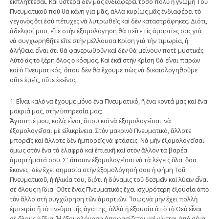
ἐκπλήττεσαι. Καὶ ὕστερα δὲν μᾶς ἐνδιαφέρει τόσο πολὺ ἡ γνώμη Τοῦ
Πνευματικοῦ ποὺ θὰ κάνη γιὰ μᾶς, ἀλλὰ κυρίως μᾶς ἐνδιαφέρει τὸ
γεγονὸς ὅτι ἐσὺ πέτυχες νὰ λυτρωθεῖς καὶ δὲν καταστράφηκες. Διότι,
ἀδελφοί μου, εἴτε στὴν ἐξομολόγηση θὰ πεῖτε τὶς ἁμαρτίες σας γιὰ
νὰ συγχωρηθῆτε εἴτε στὴν μέλλουσα Κρίση γιὰ τὴν τιμωρία, ἡ
ἀλήθεια εἶναι ὅτι θὰ φανερωθοῦν καὶ δὲν θὰ μείνουν ποτὲ μυστικές.
Αὐτὸ ἂς τὸ ξέρη ὅλος ὁ κόσμος. Καὶ ἐκεῖ στὴν Κρίση θὰ εἶναι παρὼν
καὶ ὁ Πνευματικός, ὅπου δὲν θὰ ἔχουμε πὼς νὰ δικαιολογηθοῦμε
οὔτε ἐμεῖς, οὔτε ἐκεῖνος.
1. Εἶναι καλὸ νὰ ἔχουμε μόνο ἕνα Πνευματικό, ἢ ἕνα κοντά μας καὶ ἕνα
μακριά μας, στὴν ὑπηρεσία μας;
Ἀγαπητέ μου, καλὰ εἶναι, ὅπου καὶ νὰ ἐξομολογεῖσαι, νὰ
ἐξομολογεῖσαι μὲ εἰλικρίνεια. Στὸν μακρινὸ Πνευματικό, ἄλλοτε
μπορεῖς καὶ ἄλλοτε δὲν ἠμπορεῖς νὰ φτάσεις. Νὰ μὴν ἐξομολογεῖσαι
ὅμως στὸν ἕνα τὰ ἐλαφρὰ καὶ ἐπιεικῆ καὶ στὸν ἄλλον τὰ βαρέα
ἁμαρτήματά σου. Σ᾿ ὅποιον ἐξομολογεῖσαι νὰ τὰ λέγεις ὅλα, ὅσα
ἔκανες. Δὲν ἔχει σημασία στὴν ἐξομολόγησή σου ἡ φήμη Τοῦ
Πνευματικοῦ, ἡ ἡλικία του, διότι ἡ δύναμις τοῦ δεσμεῖν καὶ λύειν εἶναι
σὲ ὅλους ἡ ἴδια. Οὔτε ἕνας Πνευματικὸς ἔχει ἰσχυρότερη ἐξουσία ἀπὸ
τὸν ἄλλο στὴ συγχώρηση τῶν ἁμαρτιῶν. Ἴσως νὰ μὴν ἔχει πολλὴ
ἐμπειρία ἢ τὸ πνεῦμα τῆς ἀγάπης, ἀλλὰ ἡ ἐξουσία ἀπὸ τὸ Θεὸ εἶναι
σὲ ὅλους ἡ ἴδια. Ἡ ἐξομολόγηση ἀποφασίζεται καὶ γίνεται ἀπὸ σένα