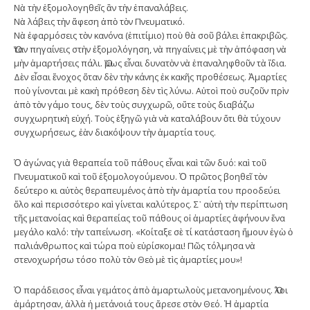
Νὰ τὴν ἐξομολογηθεῖς ἂν τὴν ἐπαναλάβεις.
Νὰ λάβεις τὴν ἄφεση ἀπὸ τὸν Πνευματικό.
Νὰ ἐφαρμόσεις τὸν κανόνα (ἐπιτίμιο) ποὺ θὰ σοῦ βάλει ἐπακριβῶς.
Ὅταν πηγαίνεις στὴν ἐξομολόγηση, νὰ πηγαίνεις μὲ τὴν ἀπόφαση νὰ
μὴν ἁμαρτήσεις πάλι. Ὅμως εἶναι δυνατὸν νὰ ἐπαναληφθοῦν τὰ ἴδια.
Δὲν εἶσαι ἔνοχος ὅταν δὲν τὴν κάνης ἐκ κακῆς προθέσεως. Ἁμαρτίες
ποὺ γίνονται μὲ κακὴ πρόθεση δὲν τὶς λύνω. Αὐτοὶ ποὺ συζοῦν πρὶν
ἀπὸ τὸν γάμο τους, δὲν τοὺς συγχωρῶ, οὔτε τοὺς διαβάζω
συγχωρητικὴ εὐχή. Τοὺς ἐξηγῶ γιὰ νὰ καταλάβουν ὅτι θὰ τύχουν
συγχωρήσεως, ἐὰν διακόψουν τὴν ἁμαρτία τους.
Ὁ ἀγώνας γιὰ θεραπεία τοῦ πάθους εἶναι καὶ τῶν δυό: καὶ τοῦ
Πνευματικοῦ καὶ τοῦ ἐξομολογούμενου. Ὁ πρῶτος βοηθεῖ τὸν
δεύτερο κι αὐτὸς θεραπευμένος ἀπὸ τὴν ἁμαρτία του προοδεύει
ὅλο καὶ περισσότερο καὶ γίνεται καλύτερος. Σ᾿ αὐτὴ τὴν περίπτωση
τῆς μετανοίας καὶ θεραπείας τοῦ πάθους οἱ ἁμαρτίες ἀφήνουν ἕνα
μεγάλο καλό: τὴν ταπείνωση. «Κοίταξε σὲ τί κατάσταση ἤμουν ἐγὼ ὁ
παλιάνθρωπος καὶ τώρα ποὺ εὑρίσκομαι! Πῶς τόλμησα νὰ
στενοχωρήσω τόσο πολὺ τὸν Θεὸ μὲ τὶς ἁμαρτίες μου»!
Ὁ παράδεισος εἶναι γεμάτος ἀπὸ ἁμαρτωλοὺς μετανοημένους. Ὅλοι
ἁμάρτησαν, ἀλλὰ ἡ μετάνοιά τους ἄρεσε στὸν Θεό. Ἡ ἁμαρτία