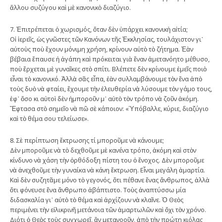
ἄλλου συζύγου καὶ μὲ κανονικὸ διαζύγιο.
7. Ἐπιτρέπεται ὁ χωρισμός, ὅταν δὲν ὑπάρχει κανονικὴ αἰτία;
Οἱ ἱερεῖς, ὡς γνῶστες τῶν Κανόνων τῆς Ἐκκλησίας, τουλάχιστον γι᾿
αὐτοὺς ποὺ ἔχουν μόνιμη χρήση, κρίνουν αὐτὸ τὸ ζήτημα. Ἐὰν
βέβαια ἔπαυσε ἡ ἀγάπη καὶ πρόκειται γιὰ ἕναν ἀμετανόητο μέθυσο,
ποὺ ἔρχεται μὲ γυναῖκες στὸ σπίτι. Βλέπετε δὲν κρίνουμε ἐμεῖς ποιὸ
εἶναι τὸ κανονικό. Ἀλλὰ σᾶς εἶπα, ἐὰν συλλαμβάνουμε τὸν ἕνα ἀπὸ
τοὺς δυὸ νὰ φταίει, ἔχουμε τὴν ἐλευθερία νὰ λύσουμε τὸν γάμο τους,
ἐφ᾿ ὅσο κι αὐτοὶ δὲν ἠμποροῦν μ᾿ αὐτὸ τὸν τρόπο νὰ ζοῦν ἀκόμη.
Ἔφτασα στὸ σημεῖο νὰ πῶ σὲ κάποιον: «Ὑπόβαλλε, κύριε, διαζύγιο
καὶ τὸ θέμα σου τελείωσε».
8. Σὲ περίπτωση ἔκτρωσης τί μποροῦμε νὰ κάνουμε;
Δὲν μποροῦμε νὰ τὸ δεχθοῦμε μὲ κανένα τρόπο, ἀκόμη καὶ στὸν
κίνδυνο νὰ χάση τὴν ὀρθόδοξη πίστη του ὁ ἔνοχος. Δὲν μποροῦμε
νὰ ἀνεχθοῦμε τὴν γυναίκα νὰ κάνη ἔκτρωση. Εἶναι μεγάλη ἁμαρτία.
Καὶ δὲν συζητᾶμε μόνο τὸ γεγονός, ὅτι πέθανε ἕνας ἄνθρωπος, ἀλλὰ
ὅτι φόνευσε ἕνα ἄνθρωπο ἀβάπτιστο. Τοὺς ἀναπτύσσω μία
διδασκαλία γι᾿ αὐτὸ τὸ θέμα καὶ ἀρχίζουν νὰ κλαῖνε. Ὁ Θεὸς
περιμένει τὴν εἰλικρινῆ μετάνοια τῶν ἁμαρτωλῶν καὶ ὄχι τὸν χρόνο.
Διότι ὁ Θεὸς τοὺς συγχωρεῖ, ἂν μετανοοῦν, ἀπὸ τὴν πρώτη κιόλας