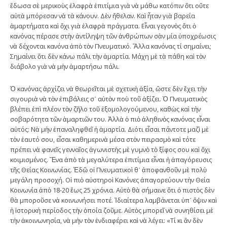
ἔδωσα σὲ μερικοὺς ἐλαφρὰ ἐπιτίμια γιὰ νὰ μάθω κατόπιν ὅτι οὔτε
αὐτὰ μπόρεσαν νὰ τὰ κάνουν. Δὲν ἤθελαν. Καὶ ἦταν γιὰ βαρεία
ἁμαρτήματα καὶ ὄχι γιὰ ἐλαφρὰ πράγματα. Εἶναι γεγονὸς ὅτι ὁ
κανόνας πέρασε στὴν ἀντίληψη τῶν ἀνθρώπων σὰν μία ὑποχρέωσις
νὰ δέχονται κανόνα ἀπὸ τὸν Πνευματικό. Ἄλλα κανόνας τί σημαίνει;
Σημαίνει ὅτι δὲν κάνω πάλι τὴν ἁμαρτία. Μάχη μὲ τὰ πάθη καὶ τὸν
διάβολο γιὰ νὰ μὴν ἁμαρτήσω πάλι.
Ὁ κανόνας ἀρχίζει νὰ θεωρεῖται μὲ σχετικὴ ἀξία, ὥστε δὲν ἔχει τὴν
σιγουριὰ νὰ τὸν ἐπιβάλεις σ᾿ αὐτὸν ποὺ τοῦ ἀξίζει. Ὁ Πνευματικὸς
βλέπει ἐπὶ πλέον τὸν ζῆλο τοῦ ἐξομολογούμενου, καθὼς καὶ τὴν
σοβαρότητα τῶν ἁμαρτιῶν του. Ἀλλὰ ὁ πιὸ ἀληθινὸς κανόνας εἶναι
αὐτός: Νὰ μὴν ἐπαναληφθεῖ ἡ ἁμαρτία. Διότι εἶσαι πάντοτε μαζὶ μὲ
τὸν ἑαυτό σου, εἶσαι καθημερινὰ μέσα στὸν πειρασμὸ καὶ τότε
πρέπει νὰ φανεῖς γενναῖος ἀγωνιστὴς μὲ γυμνὸ τὸ ξίφος σου καὶ ὄχι
κοιμισμένος. Ἕνα ἀπὸ τὰ μεγαλύτερα ἐπιτίμια εἶναι ἡ ἀπαγόρευσις
τῆς Θείας Κοινωνίας. Ἐδῶ οἱ Πνευματικοὶ θ᾿ ἀποφανθοῦν μὲ πολὺ
μεγάλη προσοχή. Οἱ πιὸ αὐστηροὶ Κανόνες ἀπαγορεύουν τὴν Θεία
Κοινωνία ἀπὸ 18-20 ἕως 25 χρόνια. Αὐτὸ θὰ σήμαινε ὅτι ὁ πιστὸς δὲν
θὰ μποροῦσε νὰ κοινωνήσει ποτέ. Ἰδιαίτερα λαμβάνεται ὑπ᾿ ὄψιν καὶ
ἡ ἱστορικὴ περίοδος τὴν ὁποία ζοῦμε. Αὐτὸς μπορεῖ νὰ συνηθίσει μὲ
τὴν ἀκοινωνησία, νὰ μὴν τὸν ἐνδιαφέρει καὶ νὰ λέγει: «Τί κι ἂν δὲν