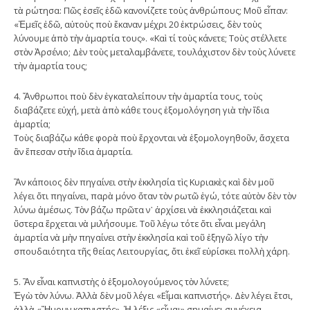
τὰ ρώτησα: Πῶς ἐσεῖς ἐδῶ κανονίζετε τοὺς ἀνθρώπους; Μοῦ εἶπαν:
«Ἐμεῖς ἐδῶ, αὐτοὺς ποὺ ἔκαναν μέχρι 20 ἐκτρώσεις, δὲν τοὺς
λύνουμε ἀπὸ τὴν ἁμαρτία τους». «Καὶ τί τοὺς κάνετε; Τοὺς στέλλετε
στὸν Ἀρσένιο; Δὲν τοὺς μεταλαμβάνετε, τουλάχιστον δὲν τοὺς λύνετε
τὴν ἁμαρτία τους;
4. Ἄνθρωποι ποὺ δὲν ἐγκαταλείπουν τὴν ἁμαρτία τους, τοὺς
διαβάζετε εὐχή, μετὰ ἀπὸ κάθε τους ἐξομολόγηση γιὰ τὴν ἴδια
ἁμαρτία;
Τοὺς διαβάζω κάθε φορὰ ποὺ ἔρχονται νὰ ἐξομολογηθοῦν, ἄσχετα
ἂν ἔπεσαν στὴν ἴδια ἁμαρτία.
Ἂν κάποιος δὲν πηγαίνει στὴν ἐκκλησία τὶς Κυριακὲς καὶ δὲν μοῦ
λέγει ὅτι πηγαίνει, παρὰ μόνο ὅταν τὸν ρωτῶ ἐγώ, τότε αὐτὸν δὲν τὸν
λύνω ἀμέσως. Τὸν βάζω πρῶτα ν᾿ ἀρχίσει νὰ ἐκκλησιάζεται καὶ
ὕστερα ἔρχεται νὰ μιλήσουμε. Τοῦ λέγω τότε ὅτι εἶναι μεγάλη
ἁμαρτία νὰ μὴν πηγαίνει στὴν ἐκκλησία καὶ τοῦ ἐξηγῶ λίγο τὴν
σπουδαιότητα τῆς θείας Λειτουργίας, ὅτι ἐκεῖ εὑρίσκει πολλὴ χάρη.
5. Ἂν εἶναι καπνιστὴς ὁ ἐξομολογούμενος τὸν λύνετε;
Ἐγὼ τὸν λύνω. Ἀλλὰ δὲν μοῦ λέγει «Εἶμαι καπνιστής». Δὲν λέγει ἔτσι,
ἀλλὰ «Ἤμουν καπνιστής». Ἡ λέξις «εἶμαι» σημαίνει συνέχεια.