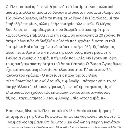
Οἱ Πνευματικοὶ πρέπει νὰ ξέρουν ὅτι τὰ ἐπιτίμια εἶναι πολλὰ καὶ
αὐστηρά, ἀλλὰ σημασία νὰ δίνουν στὸ σωστὸ προσανατολισμὸ τοῦ
ἐξομολογούμενου, διότι τὸ πνευματικὸ ἔργο δὲν ἐξαντλεῖται μὲ τὴν
ἐπιβολὴ ἐπιτιμίων, ἀλλὰ μὲ τὴν σωτηρία τῶν ψυχῶν. Ὁ Μέγας
Βασίλειος, ἐπὶ παραδείγματι, ποὺ θεωρεῖται ὁ αὐστηρότερος
κανονολόγος, ἐπιβάλλει γιὰ τὴν ἔκτρωση ἀκοινωνησία 20 χρόνια. Κι
ἀκόμη λέγει πῶς νὰ διεξέλθει αὐτὸ τὸ πολυχρόνιο διάστημα τοῦ
ἐπιτιμίου: Ἐπὶ πέντε χρόνια νὰ στέκεται στὴν αὐλὴ τῆς ἐκκλησίας,
ἄλλα πέντε ἔξω ἀπὸ τὴν πόρτα τῆς ἐκκλησίας, πέντε μέσα στὴν
ἐκκλησία χωρὶς νὰ λαμβάνει τὴν Θεία Κοινωνία. Νὰ ἔχουν ὑπ᾿ ὄψιν
τους αὐτὴ τὴν αὐστηρότητα τοῦ θείου Πατρός. Ὁ ἴδιος ὁ Ἅγιος ὅμως
εἶχε καὶ πνευματικὴ εὐελιξία καὶ ἐλαστικότητα. Γι᾿ αὐτὸ στὸν 74ο
Κανόνα του γράφει: «Ὁ πιστευθεῖς παρὰ τῆς τοῦ Θεοῦ
φιλανθρωπίας λύειν καὶ δεσμεῖν, εἰ φιλανθρωπότερος γένοιτο, τὸ
ὑπερβάλλον τῆς ἐξομολογήσεως ἔρων τοῦ ἠμαρτηκότος, εἰς τὸ
ἐλαττῶσαι τὸν χρόνον τῶν ἐπιτιμίων, οὐκ ἔσται καταγνώσεως
ἄξιος… ταχέως τὴν τοῦ Θεοῦ φιλανθρωπία καταλαμβάνει».
Ἑπομένως δίνει στὸν Πνευματικὸ τὴν ἐλευθερία νὰ ἐπιτίμηση μὲ
ἀπαγόρευση τῆς θείας Κοινωνίας, ὅπως ἐκεῖνος κρίνει πιὸ σωστό. Ὁ
Πνευματικὸς λαμβάνει ὑπ᾿ ὄψιν του μιὰ ὁλόκληρη σειρὰ γεγονότων
καὶ καταστάσεων. Πρῶτα ἀπ᾿ ὅλα σᾶς λέγω ἀκόμη μιὰ φορὰ ἐδῶ: Τὸ