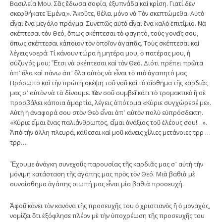
Βασιλεία Μου. Σᾶς ἔδωσα σοφία, ἐξυπνάδα καὶ κρίση. Γιατί δὲν
σκεφθήκατε Ἐμένα;». Ἀκοῦτε, θέλει μόνο νὰ Τὸν σκεπτώμεθα. Αὐτὸ
εἶναι ἕνα μεγάλο πράγμα. Συνεπῶς αὐτὸ εἶναι ἕνα καλὸ ἐπιτίμιο. Νὰ
σκέπτεσαι τὸν Θεό, ὅπως σκέπτεσαι τὸ φαγητό, τοὺς γονεῖς σου,
ὅπως σκέπτεσαι κάποιον τὸν ὁποῖον ἀγαπᾶς. Τοὺς σκέπτεσαι καὶ
λέγεις νοερά: Τί κάνουν τώρα ἡ μητέρα μου, ὁ πατέρας μου, ἡ
σύζυγός μου; Ἔτσι νὰ σκέπτεσαι καὶ τὸν Θεό. Διότι πρέπει πρῶτα
ἀπ᾿ ὅλα καὶ πάνω ἀπ᾿ ὅλα αὐτὸς νὰ εἶναι τὸ πιὸ ἀγαπητό μας
Πρόσωπο καὶ τὴν πρώτη σκέψη τοῦ νοῦ καὶ τὸ αἴσθημα τῆς καρδιᾶς
μας σ᾿ αὐτὸν νὰ τὰ δίνουμε. Ὅταν σοῦ συμβεῖ κάτι τὸ τρομακτικὸ ἢ σὲ
προσβάλει κάποια ἁμαρτία, λέγεις ἀπότομα «Κύριε συγχώρεσέ με».
Αὐτὴ ἡ ἀναφορά σου στὸν Θεὸ εἶναι ἀπ᾿ αὐτὸν πολὺ εὐπρόσδεκτη.
«Κύριε εἶμαι ἕνας παλιάνθρωπος, εἶμαι ἀνάξιος τοῦ ἐλέους σου!…».
Ἀπὸ τὴν ἄλλη πλευρά, κάθεσαι καὶ μοῦ κάνεις χίλιες μετάνοιες τρρ …
τρρ…
Ἔχουμε ἀνάγκη συνεχοῦς παρουσίας τῆς καρδιᾶς μας σ᾿ αὐτὴ τὴν
μόνιμη κατάσταση τῆς ἀγάπης μας πρὸς τὸν Θεό. Μιὰ βαθιὰ μὲ
συναίσθημα ἀγάπης σιωπή μας εἶναι μία βαθιὰ προσευχή.
Ἀφοῦ κάνει τὸν κανόνα τῆς προσευχῆς του ὁ χριστιανὸς ἢ ὁ μοναχός,
νομίζει ὅτι ἐξόφλησε πλέον μὲ τὴν ὑποχρέωση τῆς προσευχῆς του