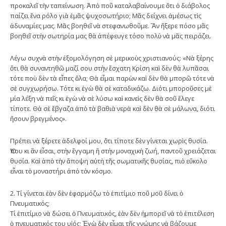
προκαλεῖ τὴν ταπείνωση. Ἀπὸ ποῦ καταλαβαίνουμε ὅτι ὁ διάβολος
παίζει ἕνα ρόλο γιὰ ἐμᾶς ψυχοσωτήριο; Μᾶς δείχνει ἀμέσως τὶς
ἀδυναμίες μας. Μᾶς βοηθεῖ νὰ στεφανωθοῦμε. Ἂν ἤξερε πόσο μᾶς
βοηθεῖ στὴν σωτηρία μας θὰ ἀπέφευγε τόσο πολὺ νὰ μᾶς πειράζει.
Λέγω συχνὰ στὴν ἐξομολόγηση σὲ μερικοὺς χριστιανούς: «Νὰ ξέρης
ὅτι θὰ συναντηθῶ μαζί σου στὴν ἔσχατη Κρίση καὶ δὲν θὰ λυπᾶσαι
τότε ποὺ δὲν τὰ εἶπες ὅλα; Θὰ εἶμαι παρὼν καὶ δὲν θὰ μπορῶ τότε νὰ
σὲ συγχωρήσω. Τότε κι ἐγὼ θὰ σὲ καταδικάζω. Διότι μποροῦσες μὲ
μία λέξη νὰ πεῖς κι ἐγὼ νὰ σὲ λύσω καὶ κανεὶς δὲν θὰ σοῦ ἔλεγε
τίποτε. Θὰ σὲ ἔβγαζα ἀπὸ τὰ βαθιὰ νερὰ καὶ δὲν θὰ σὲ μάλωνα, διότι
ἤσουν βρεγμένος».
Πρέπει νὰ ξέρετε ἀδελφοί μου, ὅτι τίποτε δὲν γίνεται χωρὶς θυσία.
Ὅπου κι ἂν εἶσαι, στὴν ἔγγαμη ἢ στὴν μοναχικὴ ζωή, παντοῦ χρειάζεται
θυσία. Καὶ ἀπὸ τὴν ἄποψη αὐτὴ τῆς σωματικῆς θυσίας, πιὸ εὔκολο
εἶναι τὸ μοναστήρι ἀπὸ τὸν κόσμο.
2. Τί γίνεται ἐὰν δὲν ἐφαρμόζω τὸ ἐπιτίμιο ποῦ μοῦ δίνει ὁ
Πνευματικός;
Τί ἐπιτίμιο νὰ δώσει ὁ Πνευματικός, ἐὰν δὲν ἠμπορεῖ νὰ τὸ ἐπιτέλεση
ὁ πνευματικός του υἱός; Ἐγὼ δὲν εἶμαι τῆς γνώμης νὰ βάζουμε