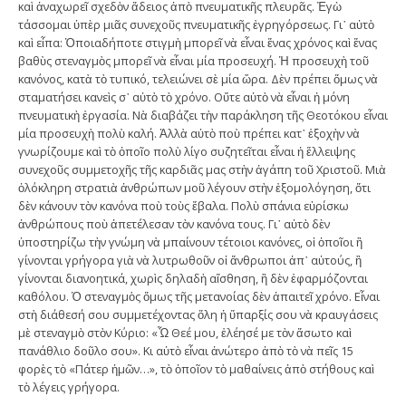
καὶ ἀναχωρεῖ σχεδὸν ἄδειος ἀπὸ πνευματικῆς πλευρᾶς. Ἐγὼ
τάσσομαι ὑπὲρ μιᾶς συνεχοῦς πνευματικῆς ἐγρηγόρσεως. Γι᾿ αὐτὸ
καὶ εἶπα: Ὁποιαδήποτε στιγμὴ μπορεῖ νὰ εἶναι ἕνας χρόνος καὶ ἕνας
βαθὺς στεναγμὸς μπορεῖ νὰ εἶναι μία προσευχή. Ἡ προσευχὴ τοῦ
κανόνος, κατὰ τὸ τυπικό, τελειώνει σὲ μία ὥρα. Δὲν πρέπει ὅμως νὰ
σταματήσει κανεὶς σ᾿ αὐτὸ τὸ χρόνο. Οὔτε αὐτὸ νὰ εἶναι ἡ μόνη
πνευματικὴ ἐργασία. Νὰ διαβάζει τὴν παράκληση τῆς Θεοτόκου εἶναι
μία προσευχὴ πολὺ καλή. Ἀλλὰ αὐτὸ ποὺ πρέπει κατ᾿ ἐξοχὴν νὰ
γνωρίζουμε καὶ τὸ ὁποῖο πολὺ λίγο συζητεῖται εἶναι ἡ ἔλλειψης
συνεχοῦς συμμετοχῆς τῆς καρδιᾶς μας στὴν ἀγάπη τοῦ Χριστοῦ. Μιὰ
ὁλόκληρη στρατιὰ ἀνθρώπων μοῦ λέγουν στὴν ἐξομολόγηση, ὅτι
δὲν κάνουν τὸν κανόνα ποὺ τοὺς ἔβαλα. Πολὺ σπάνια εὑρίσκω
ἀνθρώπους ποὺ ἀπετέλεσαν τὸν κανόνα τους. Γι᾿ αὐτὸ δὲν
ὑποστηρίζω τὴν γνώμη νὰ μπαίνουν τέτοιοι κανόνες, οἱ ὁποῖοι ἢ
γίνονται γρήγορα γιὰ νὰ λυτρωθοῦν οἱ ἄνθρωποι ἀπ᾿ αὐτούς, ἢ
γίνονται διανοητικά, χωρὶς δηλαδὴ αἴσθηση, ἢ δὲν ἐφαρμόζονται
καθόλου. Ὁ στεναγμὸς ὅμως τῆς μετανοίας δὲν ἀπαιτεῖ χρόνο. Εἶναι
στὴ διάθεσή σου συμμετέχοντας ὅλη ἡ ὕπαρξίς σου νὰ κραυγάσεις
μὲ στεναγμὸ στὸν Κύριο: «Ὦ Θεέ μου, ἐλέησέ με τὸν ἄσωτο καὶ
πανάθλιο δοῦλο σου». Κι αὐτὸ εἶναι ἀνώτερο ἀπὸ τὸ νὰ πεῖς 15
φορὲς τὸ «Πάτερ ἡμῶν…», τὸ ὁποῖον τὸ μαθαίνεις ἀπὸ στήθους καὶ
τὸ λέγεις γρήγορα.