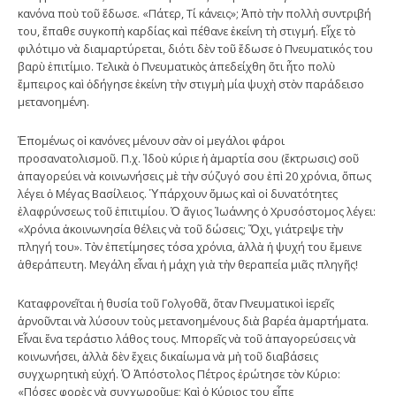
κανόνα ποὺ τοῦ ἔδωσε. «Πάτερ, Τί κάνεις»; Ἀπὸ τὴν πολλὴ συντριβή
του, ἔπαθε συγκοπὴ καρδίας καὶ πέθανε ἐκείνη τὴ στιγμή. Εἶχε τὸ
φιλότιμο νὰ διαμαρτύρεται, διότι δὲν τοῦ ἔδωσε ὁ Πνευματικός του
βαρὺ ἐπιτίμιο. Τελικὰ ὁ Πνευματικὸς ἀπεδείχθη ὅτι ἦτο πολὺ
ἔμπειρος καὶ ὁδήγησε ἐκείνη τὴν στιγμὴ μία ψυχὴ στὸν παράδεισο
μετανοημένη.
Ἑπομένως οἱ κανόνες μένουν σὰν οἱ μεγάλοι φάροι
προσανατολισμοῦ. Π.χ. Ἰδοὺ κύριε ἡ ἁμαρτία σου (ἔκτρωσις) σοῦ
ἀπαγορεύει νὰ κοινωνήσεις μὲ τὴν σύζυγό σου ἐπὶ 20 χρόνια, ὅπως
λέγει ὁ Μέγας Βασίλειος. Ὑπάρχουν ὅμως καὶ οἱ δυνατότητες
ἐλαφρύνσεως τοῦ ἐπιτιμίου. Ὁ ἅγιος Ἰωάννης ὁ Χρυσόστομος λέγει:
«Χρόνια ἀκοινωνησία θέλεις νὰ τοῦ δώσεις; Ὄχι, γιάτρεψε τὴν
πληγή του». Τὸν ἐπετίμησες τόσα χρόνια, ἀλλὰ ἡ ψυχή του ἔμεινε
ἀθεράπευτη. Μεγάλη εἶναι ἡ μάχη γιὰ τὴν θεραπεία μιᾶς πληγῆς!
Καταφρονεῖται ἡ θυσία τοῦ Γολγοθᾶ, ὅταν Πνευματικοὶ ἱερεῖς
ἀρνοῦνται νὰ λύσουν τοὺς μετανοημένους διὰ βαρέα ἁμαρτήματα.
Εἶναι ἕνα τεράστιο λάθος τους. Μπορεῖς νὰ τοῦ ἀπαγορεύσεις νὰ
κοινωνήσει, ἀλλὰ δὲν ἔχεις δικαίωμα νὰ μὴ τοῦ διαβάσεις
συγχωρητικὴ εὐχή. Ὁ Ἀπόστολος Πέτρος ἐρώτησε τὸν Κύριο:
«Πόσες φορὲς νὰ συγχωροῦμε; Καὶ ὁ Κύριος του εἶπε