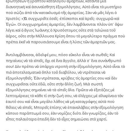
ἐρωτήσεων ἢ γραπτοῦ καταλόγου ἁμαρτιῶν, καταντᾶ μία
διανοητικὴ καὶ ἀσυναίσθητη ἐξομολόγησις. Αὐτὸ εἶναι τὸ μυστήριο
ποὺ σώζει ἀπὸ τὸν κατακλυσμὸ τῆς ἁμαρτίας. Σὰν νὰ μᾶς λέγει ὁ
Χριστός: «Ὅ,τι συγχωρεῖτε ἐσεῖς -ἐπίσκοποι καὶ ἱερεῖς- συγχωρῶ καὶ
Ἐγώ». Οἱ συγχωρημένες ἁμαρτίες, δὲν λαμβάνονται πλέον ὑπ᾿ ὄψιν
λέγει καὶ ὁ ἅγιος Ἰωάννης ὁ Χρυσόστομος οὔτε στὰ τελώνια τοῦ
ἀέρος, οὔτε στὴν Μέλλουσα Κρίση ὅπου τὸ μεγαλύτερο πράγμα ποὺ
πρέπει ἐκεῖ νὰ παρουσιάσουμε εἶναι ἡ λύσις τῶν ἁμαρτιῶν μας.
Ἀντιλαμβάνεσαι, ἀδελφέ μου, πόσο εὔκολο εἶναι νὰ σωθεῖς; Καὶ
πηγαίνεις νὰ τὰ εἰπεῖς, ὄχι σὲ ἕνα ἄγγελο, ἀλλὰ σ᾿ ἕνα συνάνθρωπό
σου! Δὲν πρέπει νὰ ὑπάρχει ντροπὴ στὴν ἐξομολόγηση. Αὐτὸ εἶναι τὸ
πιὸ ἀποτελεσματικὸ ὅπλο τοῦ διαβόλου, νὰ ντρέπεσαι νὰ
ἐξομολογηθεῖς. Ἐὰν ντρέπεσαι, κρύβεις τὶς ἁμαρτίες σου καὶ δὲν
συγχωρεῖσαι οὔτε ἐδῶ, οὔτε στὴν ἄλλη ζωή. Μιὰ σωστὴ
ἐξομολόγησις σημαίνει νὰ τὰ εἰπεῖς ὅλα. Πρῶτα νὰ ἐξετάζεις μὲ
λεπτομέρειες τὸ κάθε τί στὴν ζωή σου, νὰ ἐλέγχεις μὲ εἰλικρίνεια τὸν
ἑαυτό σου καὶ εἶναι μεγάλο λάθος νὰ μὴ καταγράφης αὐτὰ ποὺ
θέλεις νὰ εἰπεῖς. Μπορεῖς ἐπίσης νὰ ἐπαναλάβεις στὴν ἐξομολόγηση
κάποιο παράπτωμά σου, ἐὰν νομίζεις διότι δὲν γνωρίζεις, ἐὰν τὸ
εἶπες παλαιότερα ἐπειδὴ δὲν τὸ εἶχες σημειώσει στὸ χαρτί.