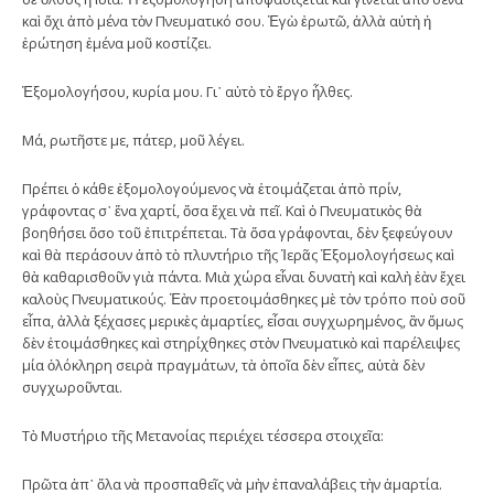
καὶ ὄχι ἀπὸ μένα τὸν Πνευματικό σου. Ἐγὼ ἐρωτῶ, ἀλλὰ αὐτὴ ἡ
ἐρώτηση ἐμένα μοῦ κοστίζει.
Ἐξομολογήσου, κυρία μου. Γι᾿ αὐτὸ τὸ ἔργο ἦλθες.
Μά, ρωτῆστε με, πάτερ, μοῦ λέγει.
Πρέπει ὁ κάθε ἐξομολογούμενος νὰ ἑτοιμάζεται ἀπὸ πρίν,
γράφοντας σ᾿ ἕνα χαρτί, ὅσα ἔχει νὰ πεῖ. Καὶ ὁ Πνευματικὸς θὰ
βοηθήσει ὅσο τοῦ ἐπιτρέπεται. Τὰ ὅσα γράφονται, δὲν ξεφεύγουν
καὶ θὰ περάσουν ἀπὸ τὸ πλυντήριο τῆς Ἱερᾶς Ἐξομολογήσεως καὶ
θὰ καθαρισθοῦν γιὰ πάντα. Μιὰ χώρα εἶναι δυνατὴ καὶ καλὴ ἐὰν ἔχει
καλοὺς Πνευματικούς. Ἐὰν προετοιμάσθηκες μὲ τὸν τρόπο ποὺ σοῦ
εἶπα, ἀλλὰ ξέχασες μερικὲς ἁμαρτίες, εἶσαι συγχωρημένος, ἂν ὅμως
δὲν ἑτοιμάσθηκες καὶ στηρίχθηκες στὸν Πνευματικὸ καὶ παρέλειψες
μία ὁλόκληρη σειρὰ πραγμάτων, τὰ ὁποῖα δὲν εἶπες, αὐτὰ δὲν
συγχωροῦνται.
Τὸ Μυστήριο τῆς Μετανοίας περιέχει τέσσερα στοιχεῖα:
Πρῶτα ἀπ᾿ ὅλα νὰ προσπαθεῖς νὰ μὴν ἐπαναλάβεις τὴν ἁμαρτία.