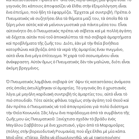
γεγονὸς ὅτι κάποιος ἀποφασίζει νὰ ἔλθει στὴν ἐξομολόγηση εἶναι
ἕνα ἐπιτίμιο, ποὺ ἤδη τὸ ἐφαρμόζει. Ἔρχεται μὲ συντριβή. Πρέπει ὁ
Πνευματικὸς νὰ συζητήσει ὅλα τὰ θέματα μαζί του, τὰ ὁποῖα θὰ τὰ
ξέρη μόνο αὐτὸς καὶ νὰ μείνουν μυστικὰ γιὰ πάντα μέσα του. Εἶναι
αὐτονόητο ὅτι ὁ Πνευματικὸς πρέπει νὰ σέβεται καὶ μὲ πολλὴ ἀγάπη
νὰ δέχεται αὐτὸν ποὺ τοῦ ἀποκαλύπτει τὰ πιὸ σοβαρὰ ἁμαρτήματα
καὶ προβλήματα τῆς ζωῆς του. Διότι, ἐὰν μὲ τὴν θεία βοήθεια
κατορθώνει καὶ βγάζει ἀπὸ τὰ νερὰ τῆς ἁμαρτίας ἕναν πνιγμένο,
αὐτὸ εἶναι ἕνα μέγα ἐπίτευγμα. Ἡ χαρὰ τοῦ σεσωσμένου εἶναι
ἀνέκφραστη. Αὐτὸν ὅμως ὁ Πνευματικὸς δὲν τὸν μαλώνει, διότι εἶναι
ἀκόμη βρεγμένος.
Ὁ Πνευματικὸς λαμβάνει σοβαρὰ ὑπ᾿ ὄψιν τὶς καταστάσεις ἀνάμεσα
στὶς ὁποῖες ἐκτυλίχθηκαν οἱ ἁμαρτίες. Τὸ γεγονὸς ὅτι ὁ χριστιανὸς
λέγει μὲ μεγάλη καρδιακὴ συντριβὴ τὶς ἁμαρτίες του, αὐτὸ εἶναι τὸ
πιὸ σπουδαῖο. Τότε αὐτὸς φθάνει ταχέως στὴν ἀγάπη τοῦ Θεοῦ καὶ
δὲν πρέπει ὁ Πνευματικὸς νὰ τοῦ ἀπαγορεύσει γιὰ πολὺ διάστημα
τὴν Θεία Κοινωνία. Σᾶς λέγω ἕνα παράδειγμα ἀπὸ τὰ συμβάντα τῆς
ζωῆς μου ὡς Πνευματικοῦ: Ξενύχτισα σχεδὸν τὸ βράδυ ἑνὸς
Μεγάλου Σαββάτου μὲ ἕνα χριστιανό, γέρο ἀπὸ τὸ Μαραμοῦρες
(πόλης στὴν βορειοδυτικὴ Ρουμανία), ποὺ εἶχε ἔλθει μὲ μία κάπα.
Μοῦ εἶπε: «Πάτερ, ἦλθα νὰ ἐξομολογηθῶ, νὰ μὲ τακτοποιήσης