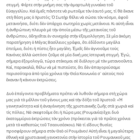
στιγμή. Φέρτε στὴν μνήμη σας τὴν ἁμαρτωλὴ γυναίκα τοῦ
Εὐαγγελίου. Καὶ ἐμεῖς πάντοτε νὰ ρωτοῦμε τὸν ἑαυτό μας, τί θὰ ἔκανε
στὴ θέση μας ὁ Χριστός; Ὁ Σωτὴρ θέλει νὰ σώσει τὸν κόσμο, ἀφοῦ
μετανοήσει, διότι δὲν ὑπάρχει σωτηρία χωρὶς μετάνοια. Κι αὐτὴ εἶναι
ἡ ἀνθρώπινη πλευρὰ μὲ τὴν ὁποία μέσω τῆς μετανοίας τοῦ
ἀνθρώπου, ὁδηγεῖται ἐν συνεχείᾳ στὴν ἐξομολόγηση. Σὲ μία ἀκόμη
παρατήρηση ὁ Μέγας Βασίλειος γράφει, ὅτι ἐδίδοντο μεγάλα
ἐπιτίμια, διότι ἡ πίστις ἦτο μεγάλη. Ἐμεῖς δὲν ἀγνοοῦμε τοὺς
Κανόνες ἀλλὰ ὡστόσο ζοῦμε σὲ μία δική μας ἱστορικὴ στιγμή. Ἐγώ,
σήμερα ἐξομολογῶ, τώρα στέκομαι σὲ διάλογο μὲ τὸν μετανοοῦντα.
Καί, παρακαλῶ, θέλω νὰ μὲ πιστεύετε, ὅτι δὲν ἀπαγορεύσαμε
περισσότερα ἀπὸ τρία χρόνια τὴν Θεία Κοινωνία σ᾿ αὐτοὺς ποὺ
ἔκαναν ἢ κάνουν ἐκτρώσεις.
Δυὸ ἐπείγοντα προβλήματα πρέπει νὰ λυθοῦν σήμερα στὴ χώρα
μας γιὰ τὸ μέλλον τοῦ γένους μας καὶ τὴν δόξα τοῦ Χριστοῦ: «Ἡ
γεννητικότητα καὶ ἡ ἀναγέννηση τῆς χριστιανικῆς ζωῆς στὰ χωριὰ καὶ
τὶς πόλεις. Νὰ σκεφτοῦμε ὅτι ἡ Χώρα μας (Ρουμανία) ἔχει δυὸ
ἑκατομμύρια ἐκτρώσεις τὸν χρόνο (πρόκειται γιὰ τὰ πρῶτα χρόνια
μετὰ τὸ καθεστὼς τοῦ Τσαουσέσκου). Νὰ τί εἴδους θυσίες
προσφέρουν σήμερα στὸν Θεὸ οἱ Ρουμάνοι! Αὐτὴ εἶναι ἡ μεγαλύτερη
ἐθνικὴ καὶ χριστιανικὴ γενοκτονία στὴν ἱστορία τοῦ Ρουμανικοῦ μας