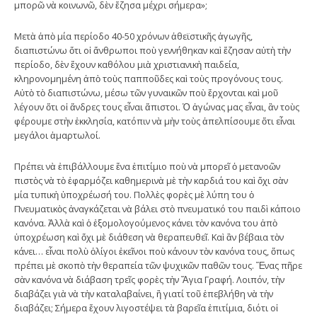
μπορῶ νὰ κοινωνῶ, δὲν ἔζησα μέχρι σήμερα»;
Μετὰ ἀπὸ μία περίοδο 40-50 χρόνων ἀθεϊστικῆς ἀγωγῆς,
διαπιστώνω ὅτι οἱ ἄνθρωποι ποὺ γεννήθηκαν καὶ ἔζησαν αὐτὴ τὴν
περίοδο, δὲν ἔχουν καθόλου μιὰ χριστιανικὴ παιδεία,
κληρονομημένη ἀπὸ τοὺς παπποῦδες καὶ τοὺς προγόνους τους.
Αὐτὸ τὸ διαπιστώνω, μέσω τῶν γυναικῶν ποὺ ἔρχονται καὶ μοῦ
λέγουν ὅτι οἱ ἄνδρες τους εἶναι ἄπιστοι. Ὁ ἀγώνας μας εἶναι, ἂν τοὺς
φέρουμε στὴν ἐκκλησία, κατόπιν νὰ μὴν τοὺς ἀπελπίσουμε ὅτι εἶναι
μεγάλοι ἁμαρτωλοί.
Πρέπει νὰ ἐπιβάλλουμε ἕνα ἐπιτίμιο ποὺ νὰ μπορεῖ ὁ μετανοῶν
πιστὸς νὰ τὸ ἐφαρμόζει καθημερινὰ μὲ τὴν καρδιά του καὶ ὄχι σὰν
μία τυπικὴ ὑποχρέωσή του. Πολλὲς φορὲς μὲ λύπη του ὁ
Πνευματικὸς ἀναγκάζεται νὰ βάλει στὸ πνευματικό του παιδὶ κάποιο
κανόνα. Ἀλλὰ καὶ ὁ ἐξομολογούμενος κάνει τὸν κανόνα του ἀπὸ
ὑποχρέωση καὶ ὄχι μὲ διάθεση νὰ θεραπευθεῖ. Καὶ ἂν βέβαια τὸν
κάνει… εἶναι πολὺ ὀλίγοι ἐκεῖνοι ποὺ κάνουν τὸν κανόνα τους, ὅπως
πρέπει μὲ σκοπὸ τὴν θεραπεία τῶν ψυχικῶν παθῶν τους. Ἕνας πῆρε
σὰν κανόνα νὰ διάβαση τρεῖς φορὲς τὴν Ἅγια Γραφή. Λοιπόν, τὴν
διαβάζει γιὰ νὰ τὴν καταλαβαίνει, ἢ γιατί τοῦ ἐπεβλήθη νὰ τὴν
διαβάζει; Σήμερα ἔχουν λιγοστέψει τὰ βαρεῖα ἐπιτίμια, διότι οἱ