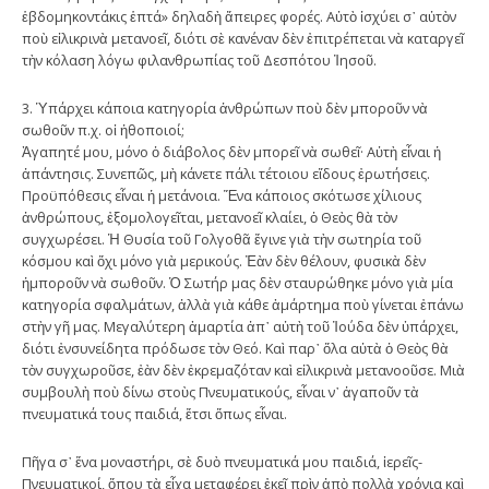
ἑβδομηκοντάκις ἑπτά» δηλαδὴ ἄπειρες φορές. Αὐτὸ ἰσχύει σ᾿ αὐτὸν
ποὺ εἰλικρινὰ μετανοεῖ, διότι σὲ κανέναν δὲν ἐπιτρέπεται νὰ καταργεῖ
τὴν κόλαση λόγω φιλανθρωπίας τοῦ Δεσπότου Ἰησοῦ.
3. Ὑπάρχει κάποια κατηγορία ἀνθρώπων ποὺ δὲν μποροῦν νὰ
σωθοῦν π.χ. οἱ ἠθοποιοί;
Ἀγαπητέ μου, μόνο ὁ διάβολος δὲν μπορεῖ νὰ σωθεῖ· Αὐτὴ εἶναι ἡ
ἀπάντησις. Συνεπῶς, μὴ κάνετε πάλι τέτοιου εἴδους ἐρωτήσεις.
Προϋπόθεσις εἶναι ἡ μετάνοια. Ἕνα κάποιος σκότωσε χίλιους
ἀνθρώπους, ἐξομολογεῖται, μετανοεῖ κλαίει, ὁ Θεὸς θὰ τὸν
συγχωρέσει. Ἡ Θυσία τοῦ Γολγοθᾶ ἔγινε γιὰ τὴν σωτηρία τοῦ
κόσμου καὶ ὄχι μόνο γιὰ μερικούς. Ἐὰν δὲν θέλουν, φυσικὰ δὲν
ἠμποροῦν νὰ σωθοῦν. Ὁ Σωτήρ μας δὲν σταυρώθηκε μόνο γιὰ μία
κατηγορία σφαλμάτων, ἀλλὰ γιὰ κάθε ἁμάρτημα ποὺ γίνεται ἐπάνω
στὴν γῆ μας. Μεγαλύτερη ἁμαρτία ἀπ᾿ αὐτὴ τοῦ Ἰούδα δὲν ὑπάρχει,
διότι ἐνσυνείδητα πρόδωσε τὸν Θεό. Καὶ παρ᾿ ὅλα αὐτὰ ὁ Θεὸς θὰ
τὸν συγχωροῦσε, ἐὰν δὲν ἐκρεμαζόταν καὶ εἰλικρινὰ μετανοοῦσε. Μιὰ
συμβουλὴ ποὺ δίνω στοὺς Πνευματικούς, εἶναι ν᾿ ἀγαποῦν τὰ
πνευματικά τους παιδιά, ἔτσι ὅπως εἶναι.
Πῆγα σ᾿ ἕνα μοναστήρι, σὲ δυὸ πνευματικά μου παιδιά, ἱερεῖς-
Πνευματικοί, ὅπου τὰ εἶχα μεταφέρει ἐκεῖ πρὶν ἀπὸ πολλὰ χρόνια καὶ