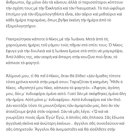
ἄνθρωποι, ὄχι μόνο δὲν τὰ κάνουν, ἀλλὰ οἱ περισσότεροι κόπτουν
τὴν σχέση τους μὲ τὴν Ἐκκλησία καὶ τὸν Πνευματικό. Τὸ πιὸ ὠφέλιμο
ἐπιτίμιο γιὰ τὸν ἐξομολογηθέντα εἶναι, ἐὰν αὔριο καὶ μεθαύριο καὶ
κάθε ἡμέρα παραμένει, ὅπως βγῆκε ἐκείνη τὴν ἡμέρα ἀπὸ τὸ
ἐξομολογητήριο.
Παντρεύτηκαν κάποτε ὁ Νίκος μὲ τὴν Ἰωάννα. Μετὰ ἀπὸ τὶς
χαρούμενες ἡμέρες τοῦ γάμου τοὺς πῆγαν στὸ σπίτι τους. Ὁ Νίκος
ἔφυγε γιὰ τὴν δουλειὰ καὶ ἡ Ἰωάννα ἔμεινε στὸ σπίτι νὰ μαγειρέψει.
Ἀπὸ λάθος της, σὰν νεαρὴ καὶ ἄπειρη στὴν κουζίνα ποὺ ἦταν, τὸ
κάπνισε τὸ φαγητό.
Ἀλίμονό μου, τί θὰ πεῖ ὁ Νίκος, ὅταν θὰ ἔλθει! «Δὲν ἔμαθες τίποτε
τόσα χρόνια κοντὰ στὴν μαμά σου»; Ταραζόταν ἡ καημένη. Ἦλθε ὁ
Νίκος. «Ἀγαπητέ μου Νίκο, κάπνισα τὸ φαγητό». «Ἄφησε, ἀγάπη
μου, δὲν μ᾿ ἐνδιαφέρει ἐμένα αὐτό. Γιατί δὲν μὲ σκέφθηκες ἐμένα ὅλη
τὴν ἡμέρα. Αὐτὸ μόνο μ᾿ ἐνδιαφέρει». Αὐτὸ ἐνδιαφέρει καὶ τὸν Θεό.
Δὲν κοιτάζει τόσο τὶς μουντζοῦρες τῶν ἁμαρτιῶν μας, ὅσο ἂν τὸν
ἀτενίζουμε ψηλὰ στὸν οὐρανό. Σὰν νὰ μᾶς λέγει: «Ὢ καὶ νὰ
γνωρίζατε ποιὸς εἶμαι Ἐγώ! Ἐγώ, ὁ ὁποῖος σᾶς ἔπλασα. Σᾶς ἔδωσα
ἀγγελικὴ εἰκόνα καὶ ἀνώτερη ἐκείνων… ἄγγελοι σᾶς συνοδεύουν καὶ
σᾶς ὑπηρετοῦν. Ἄγγελοι θὰ ὀνομαστεῖτε καὶ θὰ εἰσέλθετε στὴν