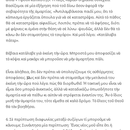
Βασίζομαι σὲ μία ἐξήγηση ποὺ τοῦ δίνω ὅσον ἀφορᾶ τὴν
σοβαρότητα τῆς ἁμαρτίας. «Ἀντιλαμβάνεσαι παιδί μου, ὅτι τὸ
κάπνισμα ἐργάζεται ὕπουλα γιὰ νὰ σὲ καταστρέψει. Αὐτὸ τὸ πάθος
θὰ σὲ καταστρέψει αἰφνιδίως. Λοιπόν, πρέπει νὰ τὸ ἀφήσεις, διότι
μὲ φέρνεις κι ἐμένα στὴν θέση νὰ σὲ λύνω -ψευδῶς, ἀλλὰ δὲν θὰ τὸ
κάνω ἂν δὲν σταματήσεις τὸ τσιγάρο». Καὶ μοῦ λέγει: «Κατάλαβα
πάτερ».
Βέβαια κατάλαβε γιὰ ἐκείνη τὴν ὥρα. Μπροστά μου ἀποφασίζει νὰ
τὸ κόψει καὶ μακάρι νὰ μποροῦσε νὰ μὴν ἁμαρτήσει πάλι.
Εἶναι ἀλήθεια, ὅτι δὲν πρέπει νὰ ὑπολογίζουμε τὶς αὐθόρμητες
ἀποφάσεις. Ὅμως καὶ δὲν πρέπει νὰ σταματᾶμε τὴν μετάνοιά του
ἐκείνη τὴν ὥρα ποὺ λέγει πὼς θὰ διορθωθεῖ. Ἡ τακτική μου εἶναι νὰ
εἶμαι ὅσο μπορῶ ἀνεκτικός, ἀλλὰ νὰ καταδικάζω ὁπωσδήποτε τὴν
ἁμαρτία καὶ νὰ πείθω κι αὐτὸν νὰ στρέφεται ἐναντίον της. Ἂν ὁ ἴδιος
μισῆ τὴν ἁμαρτία του, τότε εἴμεθα σὲ καλὸ δρόμο. Τὸ ἔλεος τοῦ Θεοῦ
θὰ τὸν βοηθήσει.
6. Σὲ περίπτωση διαφωνίας μεταξὺ συζύγων τί μποροῦμε νὰ
κάνουμε; Συνάντησα μία περίπτωση: Ἕνας νέος μοῦ εἶπε ὅτι ἡ