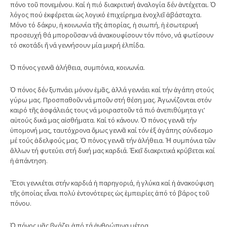
πόνο τοῦ πονεμένου. Καί ἡ πιό διακριτική ἀναλογία δέν ἀντέχεται. Ὁ
λόγος πού ἐκφέρεται ὡς λογικό ἐπιχείρημα ἐνοχλεῖ ἀβάσταχτα.
Μόνο τό δάκρυ, ἡ κοινωνία τῆς ἀπορίας, ἡ σιωπή, ἡ ἐσωτερική
προσευχή θά μποροῦσαν νά ἀνακουφίσουν τόν πόνο, νά φωτίσουν
τό σκοτάδι ἤ νά γεννήσουν μία μικρή ἐλπίδα.
Ὁ πόνος γεννᾶ ἀλήθεια, συμπόνια, κοινωνία.
Ὁ πόνος δέν ξυπνάει μόνον ἐμᾶς, ἀλλά γεννάει καί τήν ἀγάπη στούς
γύρω μας. Προσπαθοῦν νά μποῦν στή θέση μας. Ἀγωνίζονται στόν
καιρό τῆς ἀσφάλειάς τους νά μοιραστοῦν τά πιό ἀνεπιθύμητα γι’
αὐτούς δικά μας αἰσθήματα. Καί τό κάνουν. Ὁ πόνος γεννᾶ τήν
ὑπομονή μας, ταυτόχρονα ὅμως γεννᾶ καί τόν ἐξ ἀγάπης σύνδεσμο
μέ τούς ἀδελφούς μας. Ὁ πόνος γεννᾶ τήν ἀλήθεια. Ἡ συμπόνια τῶν
ἄλλων τή φυτεύει στή δική μας καρδιά. Ἐκεῖ διακριτικά κρύβεται καί
ἡ ἀπάντηση.
Ἔτσι γεννιέται στήν καρδιά ἡ παρηγοριά, ἡ γλύκα καί ἡ ἀνακούφιση
τῆς ὁποίας εἶναι πολύ ἐντονότερες ὡς ἐμπειρίες ἀπό τό βάρος τοῦ
πόνου.
Ὁ πόνος μᾶς βγάζει ἀπό τά ἀνθρώπινα μέτρα.