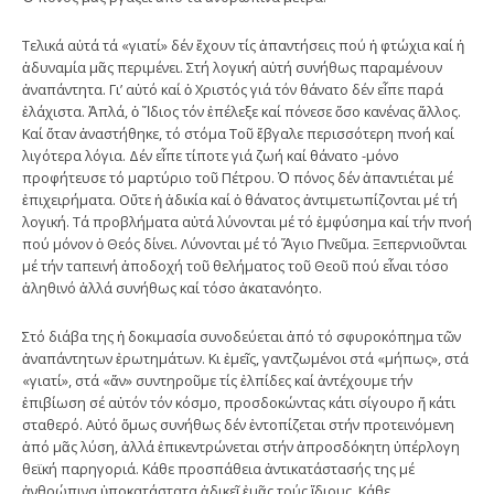
Τελικά αὐτά τά «γιατί» δέν ἔχουν τίς ἀπαντήσεις πού ἡ φτώχια καί ἡ
ἀδυναμία μᾶς περιμένει. Στή λογική αὐτή συνήθως παραμένουν
ἀναπάντητα. Γι’ αὐτό καί ὁ Χριστός γιά τόν θάνατο δέν εἶπε παρά
ἐλάχιστα. Ἁπλά, ὁ Ἴδιος τόν ἐπέλεξε καί πόνεσε ὅσο κανένας ἄλλος.
Καί ὅταν ἀναστήθηκε, τό στόμα Τοῦ ἔβγαλε περισσότερη πνοή καί
λιγότερα λόγια. Δέν εἶπε τίποτε γιά ζωή καί θάνατο -μόνο
προφήτευσε τό μαρτύριο τοῦ Πέτρου. Ὁ πόνος δέν ἀπαντιέται μέ
ἐπιχειρήματα. Οὔτε ἡ ἀδικία καί ὁ θάνατος ἀντιμετωπίζονται μέ τή
λογική. Τά προβλήματα αὐτά λύνονται μέ τό ἐμφύσημα καί τήν πνοή
πού μόνον ὁ Θεός δίνει. Λύνονται μέ τό Ἅγιο Πνεῦμα. Ξεπερνιοῦνται
μέ τήν ταπεινή ἀποδοχή τοῦ θελήματος τοῦ Θεοῦ πού εἶναι τόσο
ἀληθινό ἀλλά συνήθως καί τόσο ἀκατανόητο.
Στό διάβα της ἡ δοκιμασία συνοδεύεται ἀπό τό σφυροκόπημα τῶν
ἀναπάντητων ἐρωτημάτων. Κι ἐμεῖς, γαντζωμένοι στά «μήπως», στά
«γιατί», στά «ἄν» συντηροῦμε τίς ἐλπίδες καί ἀντέχουμε τήν
ἐπιβίωση σέ αὐτόν τόν κόσμο, προσδοκώντας κάτι σίγουρο ἤ κάτι
σταθερό. Αὐτό ὅμως συνήθως δέν ἐντοπίζεται στήν προτεινόμενη
ἀπό μᾶς λύση, ἀλλά ἐπικεντρώνεται στήν ἀπροσδόκητη ὑπέρλογη
θεϊκή παρηγοριά. Κάθε προσπάθεια ἀντικατάστασής της μέ
ἀνθρώπινα ὑποκατάστατα ἀδικεῖ ἐμᾶς τούς ἴδιους. Κάθε