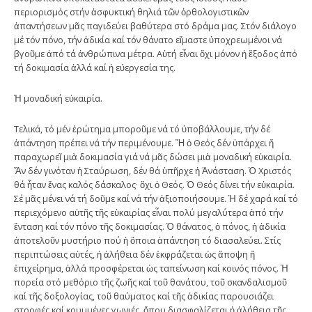
περιορισμός στήν ἀσφυκτική θηλιά τῶν ὀρθολογιστικῶν
ἀπαντήσεων μᾶς παγιδεύει βαθύτερα στό δράμα μας. Στόν διάλογο
μέ τόν πόνο, τήν ἀδικία καί τόν θάνατο εἴμαστε ὑποχρεωμένοι νά
βγοῦμε ἀπό τά ἀνθρώπινα μέτρα. Αὐτή εἶναι ὄχι μόνον ἡ ἔξοδος ἀπό
τή δοκιμασία ἀλλά καί ἡ εὐεργεσία της.
Ἡ μοναδική εὐκαιρία.
Τελικά, τό μέν ἐρώτημα μποροῦμε νά τό ὑποβάλλουμε, τήν δέ
ἀπάντηση πρέπει νά τήν περιμένουμε. Ἤ ὁ Θεός δέν ὑπάρχει ἤ
παραχωρεῖ μιὰ δοκιμασία γιά νά μᾶς δώσει μιὰ μοναδική εὐκαιρία.
Ἄν δέν γινόταν ἡ Σταύρωση, δέν θά ὑπῆρχε ἡ Ἀνάσταση. Ὁ Χριστός
θά ἦταν ἕνας καλός δάσκαλος· ὄχι ὁ Θεός. Ὁ Θεός δίνει τήν εὐκαιρία.
Σέ μᾶς μένει νά τή δοῦμε καί νά τήν ἀξιοποιήσουμε. Ἡ δέ χαρά καί τό
περιεχόμενο αὐτῆς τῆς εὐκαιρίας εἶναι πολύ μεγαλύτερα ἀπό τήν
ἔνταση καί τόν πόνο τῆς δοκιμασίας. Ὁ θάνατος, ὁ πόνος, ἡ ἀδικία
ἀποτελοῦν μυστήριο πού ἡ ὅποια ἀπάντηση τό διασαλεύει. Στίς
περιπτώσεις αὐτές, ἡ ἀλήθεια δέν ἐκφράζεται ὡς ἄποψη ἤ
ἐπιχείρημα, ἀλλά προσφέρεται ὡς ταπείνωση καί κοινός πόνος. Ἡ
πορεία στό μεθόριο τῆς ζωῆς καί τοῦ θανάτου, τοῦ σκανδαλισμοῦ
καί τῆς δοξολογίας, τοῦ θαύματος καί τῆς ἀδικίας παρουσιάζει
στροφές καί κρυμμένες γωνιές, ὅπου διασφαλίζεται ἡ ἀλήθεια τῆς