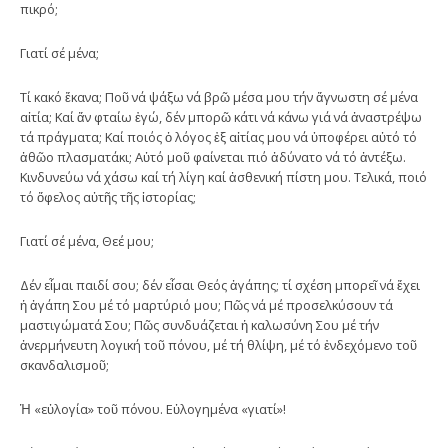
πικρό;
Γιατί σέ μένα;
Τί κακό ἔκανα; Ποῦ νά ψάξω νά βρῶ μέσα μου τήν ἄγνωστη σέ μένα
αἰτία; Καί ἄν φταίω ἐγώ, δέν μπορῶ κάτι νά κάνω γιά νά ἀναστρέψω
τά πράγματα; Καί ποιός ὁ λόγος ἐξ αἰτίας μου νά ὑποφέρει αὐτό τό
ἀθῶο πλασματάκι; Αὐτό μοῦ φαίνεται πιό ἀδύνατο νά τό ἀντέξω.
Κινδυνεύω νά χάσω καί τή λίγη καί ἀσθενική πίστη μου. Τελικά, ποιό
τό ὄφελος αὐτῆς τῆς ἱστορίας;
Γιατί σέ μένα, Θεέ μου;
Δέν εἶμαι παιδί σου; δέν εἶσαι Θεός ἀγάπης; τί σχέση μπορεῖ νά ἔχει
ἡ ἀγάπη Σου μέ τό μαρτύριό μου; Πῶς νά μέ προσελκύσουν τά
μαστιγώματά Σου; Πῶς συνδυάζεται ἡ καλωσύνη Σου μέ τήν
ἀνερμήνευτη λογική τοῦ πόνου, μέ τή θλίψη, μέ τό ἐνδεχόμενο τοῦ
σκανδαλισμοῦ;
Ἡ «εὐλογία» τοῦ πόνου. Εὐλογημένα «γιατί»!