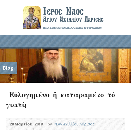
Blog
Εὐλογημένο ἤ καταραμένο τό
γιατί;
28 Μαρτίου, 2018
by
Ι.Ν.Αγ.Αχιλλίου Λάρισας