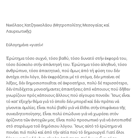
Νικόλαος Χατζηνικολάου (Μητροπολίτης Μεσογαίας καί
Λαυρεωτικῆς)
Εὐλογημένα «γιατί»!
Ἐρώτημα τόσο συχνό, τόσο βαθύ, τόσο δυνατό στήν ἐκφορά του,
τόσο δύσκολο στήν ἀπάντησή του. Ἐρώτημα τόσο ἀληθινό, τόσο
ἀνθρώπινο, τόσο ἀπαιτητικό, πού ὅμως ἀπό τή φύση του δέν
ἀντέχει στόν λόγο, δέν ἐκφράζεται μέ τό στόμα, δέν μπαίνει σέ
λέξεις, δέν δημοσιοποιεῖται σέ ἀκροατήριο, πολύ δέ περισσότερο,
δέν ἐπιδέχεται μονοσήμαντες ἀπαντήσεις ἀπό κάποιους πού δῆθεν
γνωρίζουν πρός κάποιους ἄλλους πού σίγουρα πονοῦν. Ἴσως εἶναι
τό κατ’ ἐξοχήν θέμα γιά τό ὁποῖο δέν μπορεῖ καί δέν πρέπει νά
γίνονται ὁμιλίες. Εἶναι πολύ βαθύ γιά νά ἔλθει στήν ἐπιφάνεια τῆς
συνειδητοποίησης. Εἶναι πολύ ἐπώδυνο γιά νά χωρέσει στόν
ὁρίζοντα τῶν ἀντοχῶν μας. Εἶναι πολύ προσωπικό γιά νά ἐντοπισθεῖ
στό στερέωμα τοῦ δημόσιου λόγου. Ἴσως αὐτό τό ἐρώτημα νά
πονάει πιό πολύ καί ἀπό τήν αἰτία πού τό δημιουργεῖ. Γιατί ὅλοι