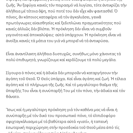
ζωῆς. Ἄν ξεφύγει κανείς τόν πειρασμό νά λυγίσει, τότε ἀντικρίζει τήν
ἀλήθεια μέ τέτοια ὄψη, πού ποτέ του δέν εἶχε κἄν φαντασθεῖ. Ὁ
πόνος, ἄν κάποιος καταφέρει νά τόν ἀγκαλιάσει, γεννᾶ
πρωτόγνωρες εὐαισθησίες καί ξεδιπλώνει πραγματικότητες πού
κανείς ἀλλιῶς δέν βλέπει. Ἡ πρόκληση δέν εἶναι νά συμβοῦν
γεγονότα καί ἀποκαλύψεις· αὐτά ὑπάρχουν. Ἡ πρόκληση εἶναι νά
ἀνοίξει κανείς τά μάτια του γιά νά μπορεῖ νά τά ἀντικρύσει.
Εἶναι ἀναντίλεκτη ἀλήθεια δυστυχῶς, συνήθως μόνο χάνοντας τά
πολύ ἐπιθυμητά, γνωρίζουμε καί κερδίζουμε τά πολύ μεγάλα.
Σίγουρα ὁ πόνος καί ἡ ἀδικία δέν μποροῦν νά καταργήσουν τήν
ἀγάπη τοῦ Θεοῦ. Ὁ Θεός ὑπάρχει. Καί εἶναι ἀγάπη καί ζωή. Ἡ τέλεια
ἀγάπη καί τό πλήρωμα τῆς ζωῆς. Καί τό μεγαλύτερο θαῦμα τῆς
ὕπαρξής Του εἶναι ἡ συνύπαρξή Του μέ τόν πόνο, τήν ἀδικία καί τόν
θάνατο.
Ἴσως καί ἡ μεγαλύτερη πρόκληση γιά τόν καθένα μας νά εἶναι ἡ
συνύπαρξη μέ τόν δικό του προσωπικό πόνο, τό ἐλπιδοφόρο
σφιχταγκάλιασμα μέ τά βαθύτερα αὐτά «γιατί», ἡ ταπεινή
ἐσωτερική περιχώρηση στήν προσδοκία τοῦ Θεοῦ μέσα ἀπό τίς