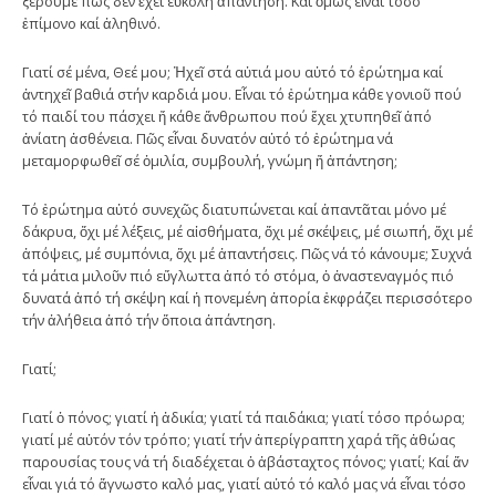
ξέρουμε πώς δέν ἔχει εὔκολη ἀπάντηση. Καί ὅμως εἶναι τόσο
ἐπίμονο καί ἀληθινό.
Γιατί σέ μένα, Θεέ μου; Ἠχεῖ στά αὐτιά μου αὐτό τό ἐρώτημα καί
ἀντηχεῖ βαθιά στήν καρδιά μου. Εἶναι τό ἐρώτημα κάθε γονιοῦ πού
τό παιδί του πάσχει ἤ κάθε ἄνθρωπου πού ἔχει χτυπηθεῖ ἀπό
ἀνίατη ἀσθένεια. Πῶς εἶναι δυνατόν αὐτό τό ἐρώτημα νά
μεταμορφωθεῖ σέ ὁμιλία, συμβουλή, γνώμη ἤ ἀπάντηση;
Τό ἐρώτημα αὐτό συνεχῶς διατυπώνεται καί ἀπαντᾶται μόνο μέ
δάκρυα, ὄχι μέ λέξεις, μέ αἰσθήματα, ὄχι μέ σκέψεις, μέ σιωπή, ὄχι μέ
ἀπόψεις, μέ συμπόνια, ὄχι μέ ἀπαντήσεις. Πῶς νά τό κάνουμε; Συχνά
τά μάτια μιλοῦν πιό εὔγλωττα ἀπό τό στόμα, ὁ ἀναστεναγμός πιό
δυνατά ἀπό τή σκέψη καί ἡ πονεμένη ἀπορία ἐκφράζει περισσότερο
τήν ἀλήθεια ἀπό τήν ὅποια ἀπάντηση.
Γιατί;
Γιατί ὁ πόνος; γιατί ἡ ἀδικία; γιατί τά παιδάκια; γιατί τόσο πρόωρα;
γιατί μέ αὐτόν τόν τρόπο; γιατί τήν ἀπερίγραπτη χαρά τῆς ἀθώας
παρουσίας τους νά τή διαδέχεται ὁ ἀβάσταχτος πόνος; γιατί; Καί ἄν
εἶναι γιά τό ἄγνωστο καλό μας, γιατί αὐτό τό καλό μας νά εἶναι τόσο