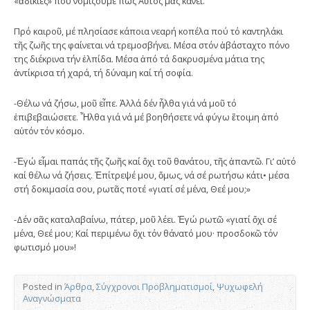
«ἀδικίες» πού νομίζουμε πώς Αὐτός μᾶς κάνει.
Πρό καιροῦ, μέ πλησίασε κάποια νεαρή κοπέλα πού τό καντηλάκι
τῆς ζωῆς της φαίνεται νά τρεμοσβήνει. Μέσα στόν ἀβάσταχτο πόνο
της διέκρινα τήν ἐλπίδα. Μέσα ἀπό τά δακρυσμένα μάτια της
ἀντίκρισα τή χαρά, τή δύναμη καί τή σοφία.
-Θέλω νά ζήσω, μοῦ εἶπε. Ἀλλά δέν ἦλθα γιά νά μοῦ τό
ἐπιβεβαιώσετε. Ἦλθα γιά νά μέ βοηθήσετε νά φύγω ἕτοιμη ἀπό
αὐτόν τόν κόσμο.
-Ἐγώ εἶμαι παπάς τῆς ζωῆς καί ὄχι τοῦ θανάτου, τῆς ἀπαντῶ. Γι’ αὐτό
καί θέλω νά ζήσεις. Ἐπίτρεψέ μου, ὅμως, νά σέ ρωτήσω κάτι• μέσα
στή δοκιμασία σου, ρωτᾶς ποτέ «γιατί σέ μένα, Θεέ μου;»
-Δέν σᾶς καταλαβαίνω, πάτερ, μοῦ λέει. Ἐγώ ρωτῶ «γιατί ὄχι σέ
μένα, Θεέ μου; Καί περιμένω ὄχι τόν θάνατό μου· προσδοκῶ τόν
φωτισμό μου»!
Posted in
Άρθρα
,
Σύγχρονοι Προβληματισμοί
,
Ψυχωφελή
Αναγνώσματα