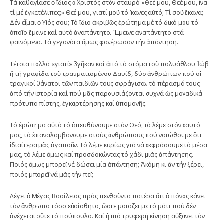
Τά καθαγίασε ὁ ἴδιος ὁ Χριστός στόν σταυρό «Θεέ μου, Θεέ μου, ἵνα
τί μέ ἐγκατέλιπες;» Θεέ μου, γιατί μοῦ τό ’κανες αὐτό; Τί σοῦ ἔκανα;
Δέν εἶμαι ὁ Υἱός σου; Τό ἴδιο ἀκριβῶς ἐρώτημα μέ τό δικό μου τό
ὁποῖο ἔμεινε καί αὐτό ἀναπάντητο. Ἔμεινε ἀναπάντητο στά
φαινόμενα. Τά γεγονότα ὅμως φανέρωσαν τήν ἀπάντηση.
Τέτοια πολλά «γιατί» βγῆκαν καί ἀπό τό στόμα τοῦ πολυάθλου Ἰώβ
ἤ τή γραφίδα τοῦ τραυματισμένου Δαυίδ, δύο ἀνθρώπων πού οἱ
τραγικοί θάνατοι τῶν παιδιῶν τους σφράγισαν τό πέρασμά τους
ἀπό τήν ἱστορία καί πού μᾶς παρουσιάζονται συχνά ὡς μοναδικά
πρότυπα πίστης, ἐγκαρτέρησης καί ὑπομονῆς.
Τό ἐρώτημα αὐτό τό ἀπευθύνουμε στόν Θεό, τό λέμε στόν ἑαυτό
μας, τό ἐπαναλαμβάνουμε στούς ἀνθρώπους πού νοιώθουμε ὅτι
ἰδιαίτερα μᾶς ἀγαποῦν. Τό λέμε κυρίως γιά νά ἐκφράσουμε τό μέσα
μας, τό λέμε ὅμως καί προσδοκώντας τό χάδι μιᾶς ἀπάντησης.
Ποιός ὅμως μπορεῖ νά δώσει μία ἀπάντηση; Ἀκόμη κι ἄν τήν ξέρει,
ποιός μπορεῖ νά μᾶς τήν πεῖ;
Λέγει ὁ Μέγας Βασίλειος πρός πενθοῦντα πατέρα ὅτι ὁ πόνος κάνει
τόν ἄνθρωπο τόσο εὐαίσθητο, ὥστε μοιάζει μέ τό μάτι πού δέν
ἀνέχεται οὔτε τό πούπουλο. Καί ἡ πιό τρυφερή κίνηση αὐξάνει τόν