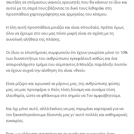
σκυτάλη σε επόμενους ικανούς ερευνητές που θα κάνουν το ίδιο και
αυτοί με τη σειρά τους βάζοντας το δικό τους λιθαράκι στη
προσπάθεια χαρτογράφησης και ερμηνείας του κόσμου.
Η όλη αυτή προσπάθεια μοιάζει και είναι σπουδαία, πρέπει όμως
όλοι να έχουμε στο νου μας πόσο μικρή είναι σε σχέση με τη
συνολική αλήθεια της πλάσης.
Οι ίδιοι οι επιστήμονες συμφωνούν ότι έχουν γνωρίσει μόνο το 10%
των δυνατοτήτων του ανθρώπινου εγκεφάλου5 καθώς και ένα
απειροελάχιστο τμήμα του σύμπαντος.6 Μοιάζει παράδοξο λοιπόν
να έχουν συχνά την αίσθηση ότι είναι «θεοί».
Είναι μίζερο και ειρωνικό εκ μέρους μας, της ανθρώπινης φύσης
μας, να μας προσφέρει ο Θεός τόση δύναμη και συνάμα τόση
ελευθερία, ώστε να φθάνουμε στο σημείο να Τον αμφισβητούμε.
Και όχι μόνο αυτό, αλλά Εκείνος να μας περιμένει καρτερικά για να
τον ξαναπλησιάσουμε δίνοντάς μας γι’ αυτό πολλές και καθημερινές
ευκαιρίες.
Έτσι, ως ελάχιστη ανταπόκριση σε αυτήν την ευεργεσία, ένας