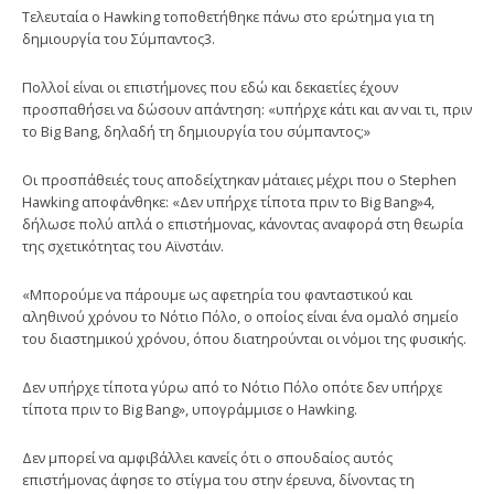
Τελευταία ο Hawking τοποθετήθηκε πάνω στο ερώτημα για τη
δημιουργία του Σύμπαντος3.
Πολλοί είναι οι επιστήμονες που εδώ και δεκαετίες έχουν
προσπαθήσει να δώσουν απάντηση: «υπήρχε κάτι και αν ναι τι, πριν
το Big Bang, δηλαδή τη δημιουργία του σύμπαντος;»
Οι προσπάθειές τους αποδείχτηκαν μάταιες μέχρι που ο Stephen
Hawking αποφάνθηκε: «Δεν υπήρχε τίποτα πριν το Big Bang»4,
δήλωσε πολύ απλά ο επιστήμονας, κάνοντας αναφορά στη θεωρία
της σχετικότητας του Αϊνστάιν.
«Μπορούμε να πάρουμε ως αφετηρία του φανταστικού και
αληθινού χρόνου το Νότιο Πόλο, ο οποίος είναι ένα ομαλό σημείο
του διαστημικού χρόνου, όπου διατηρούνται οι νόμοι της φυσικής.
Δεν υπήρχε τίποτα γύρω από το Νότιο Πόλο οπότε δεν υπήρχε
τίποτα πριν το Big Bang», υπογράμμισε ο Hawking.
Δεν μπορεί να αμφιβάλλει κανείς ότι ο σπουδαίος αυτός
επιστήμονας άφησε το στίγμα του στην έρευνα, δίνοντας τη