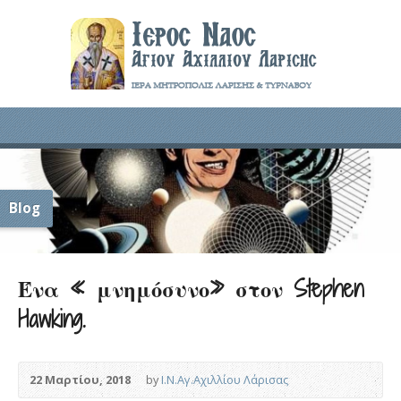
Blog
Ένα « μνημόσυνο» στον Stephen
Hawking.
22 Μαρτίου, 2018
by
Ι.Ν.Αγ.Αχιλλίου Λάρισας