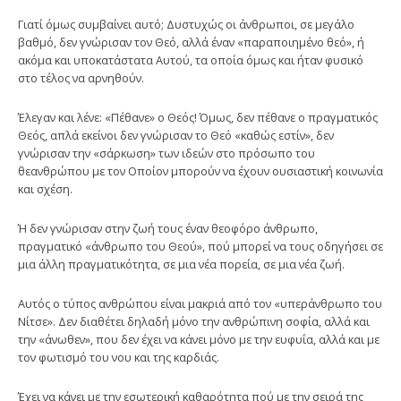
Γιατί όμως συμβαίνει αυτό; Δυστυχώς οι άνθρωποι, σε μεγάλο
βαθμό, δεν γνώρισαν τον Θεό, αλλά έναν «παραποιημένο θεό», ή
ακόμα και υποκατάστατα Αυτού, τα οποία όμως και ήταν φυσικό
στο τέλος να αρνηθούν.
Έλεγαν και λένε: «Πέθανε» ο Θεός! Όμως, δεν πέθανε ο πραγματικός
Θεός, απλά εκείνοι δεν γνώρισαν το Θεό «καθώς εστίν», δεν
γνώρισαν την «σάρκωση» των ιδεών στο πρόσωπο του
θεανθρώπου με τον Οποίον μπορούν να έχουν ουσιαστική κοινωνία
και σχέση.
Ή δεν γνώρισαν στην ζωή τους έναν θεοφόρο άνθρωπο,
πραγματικό «άνθρωπο του Θεού», πού μπορεί να τους οδηγήσει σε
μια άλλη πραγματικότητα, σε μια νέα πορεία, σε μια νέα ζωή.
Αυτός ο τύπος ανθρώπου είναι μακριά από τον «υπεράνθρωπο του
Νίτσε». Δεν διαθέτει δηλαδή μόνο την ανθρώπινη σοφία, αλλά και
την «άνωθεν», που δεν έχει να κάνει μόνο με την ευφυΐα, αλλά και με
τον φωτισμό του νου και της καρδιάς.
Έχει να κάνει με την εσωτερική καθαρότητα πού με την σειρά της