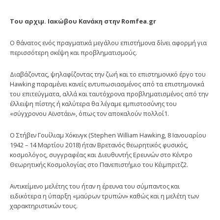
Του αρχιμ. Ιακώβου Κανάκη στην Romfea.gr
Ο θάνατος ενός πραγματικά μεγάλου επιστήμονα δίνει αφορμή για
περισσότερη σκέψη και προβληματισμούς.
Διαβάζοντας, ψηλαφίζοντας την ζωή και το επιστημονικό έργο του
Hawking παραμένει κανείς εντυπωσιασμένος από τα επιστημονικά
του επιτεύγματα, αλλά και ταυτόχρονα προβληματισμένος από την
έλλειψη πίστης ή καλύτερα θα λέγαμε εμπιστοσύνης του
«σύγχρονου Αϊνστάιν», όπως τον αποκαλούν πολλοί1.
O Στήβεν Γουίλιαμ Χόκινγκ (Stephen William Hawking, 8 Ιανουαρίου
1942 – 14 Μαρτίου 2018) ήταν Βρετανός θεωρητικός φυσικός,
κοσμολόγος, συγγραφέας και Διευθυντής Ερευνών στο Κέντρο
Θεωρητικής Κοσμολογίας στο Πανεπιστήμιο του Κέιμπριτζ2.
Αντικείμενο μελέτης του ήταν η έρευνα του σύμπαντος και
ειδικότερα η ύπαρξη «μαύρων τρυπών» καθώς και η μελέτη των
χαρακτηριστικών τους.