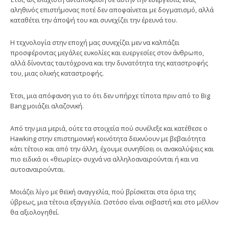
αληθινός επιστήμονας ποτέ δεν αποφαίνεται με δογματισμό, αλλά
καταθέτει την άποψή του και συνεχίζει την έρευνά του.
Η τεχνολογία στην εποχή μας συνεχίζει μεν να καλπάζει
προσφέροντας μεγάλες ευκολίες και ευεργεσίες στον άνθρωπο,
αλλά δίνοντας ταυτόχρονα και την δυνατότητα της καταστροφής
του, μιας ολικής καταστροφής.
Έτσι, μια απόφανση για το ότι δεν υπήρχε τίποτα πριν από το Big
Bang μοιάζει αλαζονική.
Από την μια μεριά, ούτε τα στοιχεία πού συνέλεξε και κατέθεσε ο
Hawking στην επιστημονική κοινότητα δεικνύουν με βεβαιότητα
κάτι τέτοιο και από την άλλη, έχουμε συνηθίσει οι ανακαλύψεις και
πιο ειδικά οι «θεωρίες» συχνά να αλληλοαναιρούνται ή και να
αυτοαναιρούνται.
Μοιάζει λίγο με θεϊκή αναγγελία, πού βρίσκεται στα όρια της
ύβρεως, μια τέτοια εξαγγελία. Ωστόσο είναι σεβαστή και στο μέλλον
θα αξιολογηθεί.