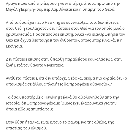
Άραγε πίσω από την έκφραση «δεν υπήρχε τίποτα πριν από την
Μεγάλη Έκρηξη» συμπεριλαμβάνεται και η ύπαρξη του Θεού;
Από τα όσα έχει πει ο Hawking σε συνεντεύξεις του, δεν πίστευε
στον θεό ή τουλάχιστον δεν πίστευε στον Θεό για τον οποίο μιλά ο
χριστιανισμός. Προσπαθούσε επιστημονικά «να εξανθρωπήσει τον
Θεό και όχι να θεοποιήσει τον άνθρωπο», όπως μπορεί να κάνει η
Εκκλησία.
Δεν πίστευε επίσης στην ύπαρξη παραδείσου και κολάσεως, στην
ζωή μετά τον θάνατο γενικότερα.
Αντίθετα, πίστευε, ότι δεν υπάρχει Θεός και ακόμα πιο ακραία ότι «ο
αποικισμός σε άλλους πλανήτες θα προσφέρει αθανασία».7
Τα όσα υποστήριξε ο Hawking τελικά θα αξιολογηθούν από την
ιστορία, όπως προαναφέραμε. Όμως έχει ελαφρυντικά για την
όποια είδους απιστία του;
Στην δύση ήταν και είναι έντονο το φαινόμενο της αθεΐας, της
απιστίας, του υλισμού.