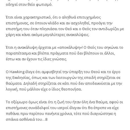
οδηγεί στον θείο φωτισμό.
Έτσι είναι χαρακτηριστικό, ότι ο αληθινά επιτυχημένος
επιστήμονας, σε όποιον κλάδο και αν ασχοληθεί, προάγει την
επιστήμη του όταν πλησιάσει τον Θεό και ο Θεός τον αντιδωρίζει με
χάρη και κάνει ακόμα μεγαλύτερες ανακαλύψεις.
Έτσι η ανακάλυψη έρχεται με «αποκάλυψη»! Ο Θεός του σηκώνει το
παραπέτασμα και βλέπει πράγματα πού δεν βλέπουν οι άλλοι,
έστω και αν έχουν τις ίδιες γνώσεις.
Ο Hawking έλεγε ότι αμφισβητεί την ύπαρξη του Θεού και το έργο
της Εκκλησίας, όπως και των λειτουργών της επειδή στηρίζεται σε
θαύματα. Δηλαδή στηρίζεται σε κάτι πού δεν αποδεικνύεται με την
λογική, πού μάλλον είχε ο ίδιος θεοποιήσει.
Το οξύμωρο όμως είναι ότι η ζωή του ήταν όλη ένα θαύμα, αφού οι
επιστήμονες συνάδελφοί του ιατροί έλεγαν ότι θα έπρεπε να είχε
πεθάνει πριν περίπου πενήντα χρόνια, τότε πού διαγνώστηκε η
σπάνια ασθένειά του…8