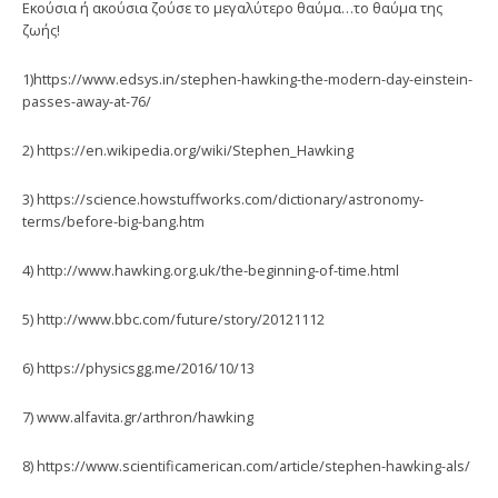
Εκούσια ή ακούσια ζούσε το μεγαλύτερο θαύμα…το θαύμα της
ζωής!
1)https://www.edsys.in/stephen-hawking-the-modern-day-einstein-
passes-away-at-76/
2) https://en.wikipedia.org/wiki/Stephen_Hawking
3) https://science.howstuffworks.com/dictionary/astronomy-
terms/before-big-bang.htm
4) http://www.hawking.org.uk/the-beginning-of-time.html
5) http://www.bbc.com/future/story/20121112
6) https://physicsgg.me/2016/10/13
7) www.alfavita.gr/arthron/hawking
8) https://www.scientificamerican.com/article/stephen-hawking-als/