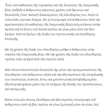
Ἔτσι στὸ καθεστὼς τῆς τυραννίας καὶ τῆς δουλείας τῆς δαιμονικῆς
βίας εἰσῆλθε ὁ ἄνθρωπος κάνοντας χρήση τοῦ ὕψιστου καὶ
θεοειδοῦς (“κατ’ εἰκόνα”) δικαιώματος τῆς ἐλευθερίας του. Αὐτὸ τὸ
τελευταῖο γεγονὸς δείχνει, ὅτι ἡ ἐπιστροφὴ τοῦ ἀνθρώπου ἀπὸ τὴν
ἀμετανοησία (τὸ καθεστὼς τῆς δαιμονικῆς βίας) στὴ μετάνοια (στὴν
ἀγάπη καὶ τὸ ἔλεος τοῦ Θεοῦ) πρέπει νὰ γίνει μόνο ἀπὸ τὸν ἴδιο
δρόμο· ἀπὸ τὸ δρόμο τῆς δικῆς του προσωπικῆς καὶ ἐλεύθερης
ἐπιλογῆς.
Μὲ τὴ χρήση τῆς δικῆς του ἐλευθερίας μπῆκε ὁ ἄνθρωπος στὴν
παγίδα τῆς δαιμονικῆς βίας. Μὲ τὴν χρήση τῆς δικῆς του ἐλευθερίας
πρέπει πάλι νὰ βγεῖ ἀπὸ τὴν παγίδα αὐτή.
Μιὰ τέτοια δεοντολογία διασώζει ὄχι μόνο τὴν πραγματικότητα τῆς
ἐλευθερίας τοῦ ἀνθρώπου ἀλλὰ καὶ τὴν ἀξιοπρέπεια τῆς ὑπαρξιακῆς
του ποιότητας, ἡ ὁποία, ἔστω καὶ μεταπτωτικὴ (ὑποβαθμισμένη
ἀξιολογικὰ) φέρνει μέσα της τὸ σπέρμα τῆς θεϊκῆς της προελεύσεως
καὶ καταγωγῆς.
Μόνο ποὺ μία τέτοια, ἐλεύθερη καὶ ἀξιοπρεπής, ἐπιστροφὴ τοῦ
ἀνθρώπου ἀπὸ τὴ βία, πρέπει νὰ γίνει ἢ μπορεῖ μόνο νὰ γίνει, διά