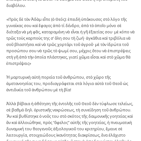
διαβόλου.
«Πρὸς δὲ τὸν Ἀδὰμ εἶπε (ὁ Θεός): ἐπειδὴ ὑπάκουσες στὸ λόγο τῆς
γυναίκας σου καὶ ἔφαγες ἀπὸ τί δένδρο, ἀπὸ τὸ ὁποῖο μόνο σὲ
διέταξα νὰ μὴ φᾶς, καταραμένη νὰ εἶναι ἡ γῆ ἐξαιτίας σου· μὲ κόπο νὰ
τρῶς τοὺς καρποὺς της σ’ ὅλη σου τὴ ζωή· ἀγκάθια καὶ τριβόλια νὰ
σοῦ βλαστήσει καὶ νὰ τρῶς χορτάρι τοῦ ἀγροῦ· μὲ τὸν ἱδρώτα τοῦ
προσώπου σου νὰ τρῶς τὸ ψωμί σου, μέχρις ὅτου νὰ ἐπιστρέψεις
στὴ γῆ ἀπὸ τὴν ὁποία πλάστηκες, γιατί χῶμα εἶσαι καὶ στὸ χῶμα θὰ
ἐπιστρέψεις»
Ἡ μαρτυρικὴ αὐτὴ πορεία τοῦ ἀνθρώπου, στὸ χῶρο τῆς
ἀμετανοησίας του, προδιαγράφεται στὰ λόγια αὐτὰ τοῦ Θεοῦ ὡς
ἀντιδικία τοῦ ἀνθρώπου μὲ τὴ βία!
Ἀλλὰ βέβαια ἡ ἀθέτηση τῆς ἐντολῆς τοῦ Θεοῦ δὲν τύφλωσε τελείως,
σὲ βαθμὸ δηλ. ὁριστικῆς νεκρώσεως, τὴ συνείδηση τοῦ ἀνθρώπου.
Ἂν καὶ βυθίστηκε ὁ νοῦς του στὸ σκότος τῆς δαιμονικῆς γοητείας καὶ
ἂν καὶ ἀλλοιώθηκε, πρὸς “ὄφελος” αὐτῆς τῆς γοητείας, ἡ πνευματικὴ
δυναμική του θεογενοῦς ἀξιολογικοῦ του κριτηρίου, ἔμεινε σὲ
λειτουργία, στοιχειώδους ἱκανότητας διακρίσεως, ἕνα ἐλάχιστο