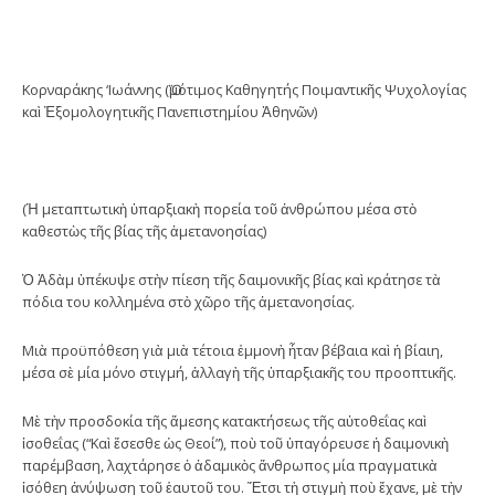
Κορναράκης ‘Ιωάννης (Ὅμότιμος Καθηγητής Ποιμαντικῆς Ψυχολογίας
καὶ Ἐξομολογητικῆς Πανεπιστημίου Ἀθηνῶν)
(Ἡ μεταπτωτικὴ ὑπαρξιακὴ πορεία τοῦ ἀνθρώπου μέσα στὸ
καθεστὼς τῆς βίας τῆς ἀμετανοησίας)
Ὁ Ἀδὰμ ὑπέκυψε στὴν πίεση τῆς δαιμονικῆς βίας καὶ κράτησε τὰ
πόδια του κολλημένα στὸ χῶρο τῆς ἀμετανοησίας.
Μιὰ προϋπόθεση γιὰ μιὰ τέτοια ἐμμονὴ ἦταν βέβαια καὶ ἡ βίαιη,
μέσα σὲ μία μόνο στιγμή, ἀλλαγὴ τῆς ὑπαρξιακῆς του προοπτικῆς.
Μὲ τὴν προσδοκία τῆς ἄμεσης κατακτήσεως τῆς αὐτοθεΐας καὶ
ἰσοθεΐας (“Καὶ ἔσεσθε ὡς Θεοί”), ποὺ τοῦ ὑπαγόρευσε ἡ δαιμονικὴ
παρέμβαση, λαχτάρησε ὁ ἀδαμικὸς ἄνθρωπος μία πραγματικὰ
ἰσόθεη ἀνύψωση τοῦ ἑαυτοῦ του. Ἔτσι τὴ στιγμὴ ποὺ ἔχανε, μὲ τὴν