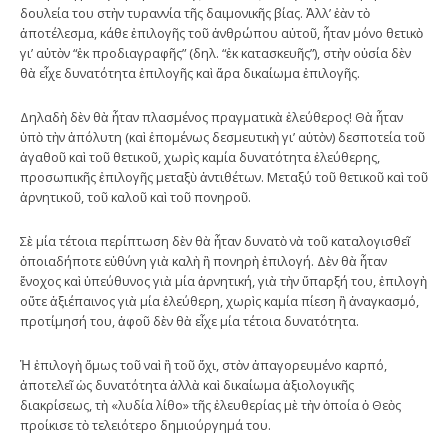
δουλεία του στὴν τυραννία τῆς δαιμονικῆς βίας. Ἀλλ’ ἐὰν τὸ
ἀποτέλεσμα, κάθε ἐπιλογῆς τοῦ ἀνθρώπου αὐτοῦ, ἦταν μόνο θετικὸ
γι’ αὐτὸν “ἐκ προδιαγραφῆς” (δηλ. “ἐκ κατασκευῆς”), στὴν οὐσία δὲν
θὰ εἶχε δυνατότητα ἐπιλογῆς καὶ ἄρα δικαίωμα ἐπιλογῆς.
Δηλαδὴ δὲν θὰ ἦταν πλασμένος πραγματικὰ ἐλεύθερος! Θὰ ἦταν
ὑπὸ τὴν ἀπόλυτη (καὶ ἑπομένως δεσμευτικὴ γι’ αὐτὸν) δεσποτεία τοῦ
ἀγαθοῦ καὶ τοῦ θετικοῦ, χωρὶς καμία δυνατότητα ἐλεύθερης,
προσωπικῆς ἐπιλογῆς μεταξὺ ἀντιθέτων. Μεταξύ τοῦ θετικοῦ καὶ τοῦ
ἀρνητικοῦ, τοῦ καλοῦ καὶ τοῦ πονηροῦ.
Σὲ μία τέτοια περίπτωση δὲν θὰ ἦταν δυνατὸ νὰ τοῦ καταλογισθεῖ
ὁποιαδήποτε εὐθύνη γιὰ καλὴ ἢ πονηρὴ ἐπιλογή. Δὲν θὰ ἦταν
ἔνοχος καὶ ὑπεύθυνος γιὰ μία ἀρνητική, γιὰ τὴν ὕπαρξή του, ἐπιλογὴ
οὔτε ἀξιέπαινος γιὰ μία ἐλεύθερη, χωρὶς καμία πίεση ἢ ἀναγκασμό,
προτίμησή του, ἀφοῦ δὲν θὰ εἶχε μία τέτοια δυνατότητα.
Ἡ ἐπιλογὴ ὅμως τοῦ ναὶ ἢ τοῦ ὄχι, στὸν ἀπαγορευμένο καρπό,
ἀποτελεῖ ὡς δυνατότητα ἀλλὰ καὶ δικαίωμα ἀξιολογικῆς
διακρίσεως, τὴ «λυδία λίθο» τῆς ἐλευθερίας μὲ τὴν ὁποία ὁ Θεὸς
προίκισε τὸ τελειότερο δημιούργημά του.