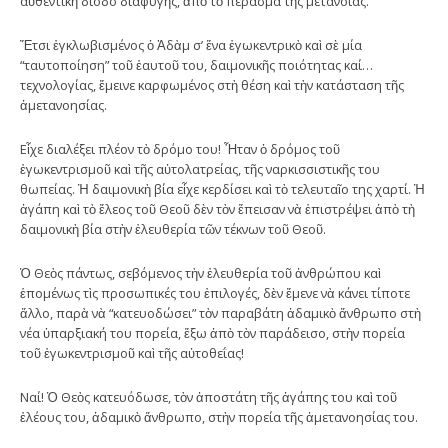
αὐθεντικὴ δίοδο διαφυγῆς, ἀπὸ τὸ πέρασμα τῆς μετανοίας.
Ἔτσι ἐγκλωβισμένος ὁ Ἀδὰμ σ’ ἕνα ἐγωκεντρικὸ καὶ σὲ μία
“ταυτοποίηση” τοῦ ἑαυτοῦ του, δαιμονικῆς ποιότητας καί…
τεχνολογίας, ἔμεινε καρφωμένος στὴ θέση καὶ τὴν κατάσταση τῆς
ἀμετανοησίας.
Εἶχε διαλέξει πλέον τὸ δρόμο του! Ἦταν ὁ δρόμος τοῦ
ἐγωκεντρισμοῦ καὶ τῆς αὐτολατρείας, τῆς ναρκισσιστικῆς του
θωπείας. Ἡ δαιμονικὴ βία εἶχε κερδίσει καὶ τὸ τελευταῖο της χαρτί. Ἡ
ἀγάπη καὶ τὸ ἔλεος τοῦ Θεοῦ δὲν τὸν ἔπεισαν νὰ ἐπιστρέψει ἀπὸ τὴ
δαιμονικὴ βία στὴν ἐλευθερία τῶν τέκνων τοῦ Θεοῦ.
Ὁ Θεὸς πάντως, σεβόμενος τὴν ἐλευθερία τοῦ ἀνθρώπου καὶ
ἑπομένως τὶς προσωπικές του ἐπιλογές, δὲν ἔμενε νὰ κάνει τίποτε
ἄλλο, παρὰ νὰ “κατευοδώσει” τὸν παραβάτη ἀδαμικὸ ἄνθρωπο στὴ
νέα ὑπαρξιακή του πορεία, ἔξω ἀπὸ τὸν παράδεισο, στὴν πορεία
τοῦ ἐγωκεντρισμοῦ καὶ τῆς αὐτοθεΐας!
Ναί! Ὁ Θεὸς κατευόδωσε, τὸν ἀποστάτη τῆς ἀγάπης του καὶ τοῦ
ἐλέους του, ἀδαμικὸ ἄνθρωπο, στὴν πορεία τῆς ἀμετανοησίας του.