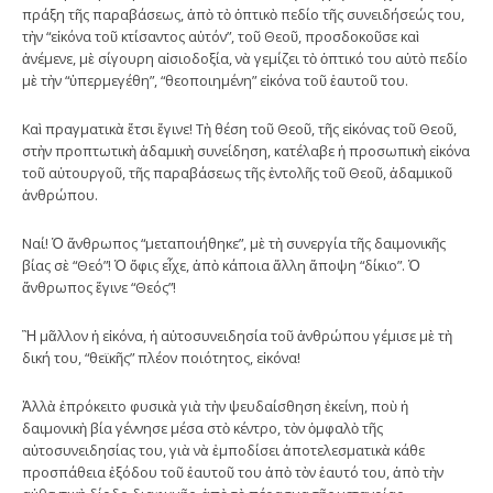
πράξη τῆς παραβάσεως, ἀπὸ τὸ ὀπτικὸ πεδίο τῆς συνειδήσεώς του,
τὴν “εἰκόνα τοῦ κτίσαντος αὐτόν”, τοῦ Θεοῦ, προσδοκοῦσε καὶ
ἀνέμενε, μὲ σίγουρη αἰσιοδοξία, νὰ γεμίζει τὸ ὀπτικό του αὐτὸ πεδίο
μὲ τὴν “ὑπερμεγέθη”, “θεοποιημένη” εἰκόνα τοῦ ἑαυτοῦ του.
Καὶ πραγματικὰ ἔτσι ἔγινε! Τὴ θέση τοῦ Θεοῦ, τῆς εἰκόνας τοῦ Θεοῦ,
στὴν προπτωτικὴ ἀδαμικὴ συνείδηση, κατέλαβε ἡ προσωπικὴ εἰκόνα
τοῦ αὐτουργοῦ, τῆς παραβάσεως τῆς ἐντολῆς τοῦ Θεοῦ, ἀδαμικοῦ
ἀνθρώπου.
Ναί! Ὁ ἄνθρωπος “μεταποιήθηκε”, μὲ τὴ συνεργία τῆς δαιμονικῆς
βίας σὲ “Θεό”! Ὁ ὄφις εἶχε, ἀπὸ κάποια ἄλλη ἄποψη “δίκιο”. Ὁ
ἄνθρωπος ἔγινε “Θεός”!
Ἢ μᾶλλον ἡ εἰκόνα, ἡ αὐτοσυνειδησία τοῦ ἀνθρώπου γέμισε μὲ τὴ
δική του, “θεϊκῆς” πλέον ποιότητος, εἰκόνα!
Ἀλλὰ ἐπρόκειτο φυσικὰ γιὰ τὴν ψευδαίσθηση ἐκείνη, ποὺ ἡ
δαιμονικὴ βία γέννησε μέσα στὸ κέντρο, τὸν ὀμφαλὸ τῆς
αὐτοσυνειδησίας του, γιὰ νὰ ἐμποδίσει ἀποτελεσματικὰ κάθε
προσπάθεια ἐξόδου τοῦ ἑαυτοῦ του ἀπὸ τὸν ἑαυτό του, ἀπὸ τὴν