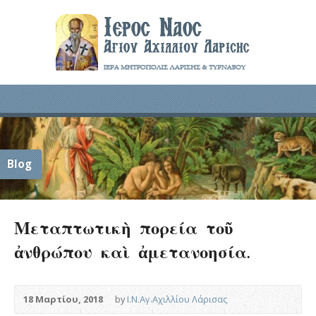
Blog
Μεταπτωτικὴ πορεία τοῦ
ἀνθρώπου καὶ ἀμετανοησία.
18 Μαρτίου, 2018
by
Ι.Ν.Αγ.Αχιλλίου Λάρισας