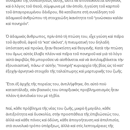
δυναμικό τῆς συνειδήσεως αὐτῆς, ὥστε νὰ ἀποδεικνύεται ἀληθινὸς
καὶ ὁ λόγος τοῦ Θεοῦ, σύμφωνα μὲ τὸν ὁποῖο, ἡ γεύση τοῦ καρποῦ
τοῦ ἀπαγορευμένου δένδρου, θὰ κατέλειπε στὴ συνείδηση τοῦ
ἀδαμικοῦ ἀνθρώπου τὴ στοιχειώδη ἱκανότητα τοῦ “γινώσκειν καλὸν
καὶ πονηρόν”.
Ὁ ἀδαμικὸς ἄνθρωπος, πρὶν ἀπὸ τὴ πτώση του, εἶχε γεύση καὶ πεῖρα
τοῦ ἀγαθοῦ, ἀφοῦ τὸ “κατ’ εἰκόνα”, ἡ πνευματική του δηλαδὴ
ὑπόσταση καὶ προίκα, ἦταν θεοκτίστη καὶ θεογενῆς. Κατὰ τὴν πτώση
του ὅμως αὐτὸς ἔλαβε πλέον καὶ πεῖρα τοῦ πονηροῦ καὶ γιὰ τὸ λόγο
αὐτὸ ἀκριβῶς θὰ μποροῦσε νὰ αἰσθάνεται καὶ νὰ ἀντιλαμβάνεται τὴν
ἐξουσιαστική, πάνω σ’ αὐτήν, “πονηρὴ” κυριαρχία τῆς βίας ὡς τὸ κατ’
ἐξοχὴν ἀρνητικὸ στοιχεῖο τῆς ταλαίπωρης καὶ μαρτυρικῆς του ζωῆς.
Ἔτσι ἐξ ἀρχῆς τῆς πορείας του, ἀντιλήφθηκε, ὅτι αὐτὸ ποὺ
καταστάλαξε, σὰν βασικός του ὑπαρξιακὸς προβληματισμὸς ἦταν
πλέον ἡ ἀντιδικία του μὲ τὴ βία.
Ναί, κάθε πρόβλημα τῆς νέας του ζωῆς, μικρὸ ἢ μεγάλο, κάθε
ἀντιξοότητα καὶ δυσκολία, στὴν προσπάθεια τῆς ἐπιβιώσεώς του,
ἀλλὰ καὶ κάθε πόνος καὶ ὀδύνη, κάθε ἀπογοήτευση καὶ ἀπελπισία,
στὸ συνολικὸ τρόπο ὑπάρξεως, ἀλλὰ καὶ στὶς λεπτομέρειες τῆς