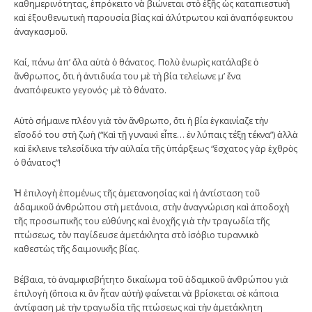
καθημερινότητας, ἐπρόκειτο νὰ βιώνεται στὸ ἑξῆς ὡς καταπιεστικὴ
καὶ ἐξουθενωτικὴ παρουσία βίας καὶ ἀλύτρωτου καὶ ἀναπόφευκτου
ἀναγκασμοῦ.
Καί, πάνω ἀπ’ ὅλα αὐτὰ ὁ θάνατος. Πολὺ ἐνωρὶς κατάλαβε ὁ
ἄνθρωπος, ὅτι ἡ ἀντιδικία του μὲ τὴ βία τελείωνε μ’ ἕνα
ἀναπόφευκτο γεγονός· μὲ τὸ θάνατο.
Αὐτὸ σήμαινε πλέον γιὰ τὸν ἄνθρωπο, ὅτι ἡ βία ἐγκαινίαζε τὴν
εἴσοδό του στὴ ζωὴ (“Καὶ τῇ γυναικὶ εἶπε… ἐν λύπαις τέξῃ τέκνα”) ἀλλὰ
καὶ ἔκλεινε τελεσίδικα τὴν αὐλαία τῆς ὑπάρξεως “ἔσχατος γὰρ ἐχθρὸς
ὁ θάνατος”!
Ἡ ἐπιλογὴ ἑπομένως τῆς ἀμετανοησίας καὶ ἡ ἀντίσταση τοῦ
ἀδαμικοῦ ἀνθρώπου στὴ μετάνοια, στὴν ἀναγνώριση καὶ ἀποδοχὴ
τῆς προσωπικῆς του εὐθύνης καὶ ἐνοχῆς γιὰ τὴν τραγωδία τῆς
πτώσεως, τὸν παγίδευσε ἀμετάκλητα στὸ ἰσόβιο τυραννικὸ
καθεστὼς τῆς δαιμονικῆς βίας.
Βέβαια, τὸ ἀναμφισβήτητο δικαίωμα τοῦ ἀδαμικοῦ ἀνθρώπου γιὰ
ἐπιλογὴ (ὅποια κι ἂν ἦταν αὐτὴ) φαίνεται νὰ βρίσκεται σὲ κάποια
ἀντίφαση μὲ τὴν τραγωδία τῆς πτώσεως καὶ τὴν ἀμετάκλητη