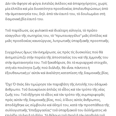
Δὲν τὸν ἄφησε νὰ φύγει ἐντελῶς ἀνίδεος καὶ ἀπαρηγόρητος, χωρὶς
μία ἐλπίδα καὶ μία δυνατότητα προσδοκίας ἀπελευθερώσεως ἀπὸ
τὴν ἀμετανοησία του, δηλ. ἀπὸ τὸν ἑαυτό του, τὸ δουλωμένο στὴ
δαιμονικὴ βία ἑαυτό του.
Τοῦ παρέδωσε, ὡς φυλακτὸ καὶ ἰδιαίτερη εὐλογία, τὸ πρῶτο
εὐαγγέλιο τῆς σωτηρίας του, τὸ “πρωτευαγγέλιο” μιᾶς ἐλπίδας καὶ
μιᾶς προσδοκίας καινούργιας, λυτρωτικῆς ὑπαρξιακῆς προοπτικῆς.
Συγχρόνως ὅμως τὸν ἐνημέρωσε, ὡς πρὸς τὶς δυσκολίες ποὺ θὰ
ἀντιμετώπιζε στὴν πορεία τῆς ἀποστασίας του καὶ τῆς ἐμμονῆς του
στὴν ἀμετανοησία του. Τοῦ ξεκαθάρισε, ὅτι τὸ κυριαρχικὸ στοιχεῖο,
στὴ νέα ποιότητα ζωῆς ποὺ διάλεξε, θὰ εἶναι πάντοτε ἡ
ἐξουθενωτικὴ γι’ αὐτὸν καὶ ἀνελέητη καταπίεση τῆς δαιμονικῆς βίας.
Ὄχι! Ὁ Θεὸς δὲν τιμώρησε τὸν παραβάτη τῆς ἐντολῆς του ἀδαμικὸ
ἄνθρωπο. Τοῦ διευκρίνισε ἁπλῶς τὸ εἶδος καὶ τὸν τρόπο τῆς νέας
ζωῆς του. Τοῦ ἐξήγησε τὸ εἶδος καὶ τὸν τρόπο τῆς συμπεριφορᾶς
πρὸς αὐτὸν τῆς δαιμονικῆς βίας, πού, ὁ ἴδιος αὐτὸς ἄνθρωπος,
ἀποδέχθηκε ὡς σύμβουλο καὶ ὁδηγό του, κατὰ τὴν προσπάθεια τῆς
συλλογιστικῆς “ἐπεξεργασίας” τοῦ ὑπαρξιακοῦ του διλλήματος νὰ
ἐπιλέξει τὸ ἕνα ἢ τὸ ἄλλο. Τὸ θέλημα τοῦ Θεοῦ ἢ τὴν ὑποβολὴ τοῦ