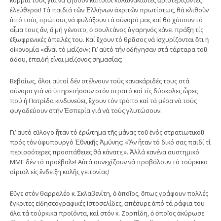
ἐλεύθεροι! Τά παιδιά τῶν Ἑλλήνων ἀκριτῶν πρωτίστως, θά κλιθοῦν
ἀπό τούς πρώτους νά φυλάξουν τά σύνορά μας καί θά χύσουν τό
αἷμα τους ἄν, ὅ μή γένοιτο, ὁ σουλτάνος ἀγαρηνός κάνει πράξη τίς
ἐξωφρενικές ἀπειλές του. Καί ἔχουν τό θρᾶσος νά ἰσχυρίζονται ὅτι ἡ
οἰκονομία «εἶναι τό μείζον»; Γι’ αὐτό τήν ὁδήγησαν στά τάρταρα τοῦ
ἅδου, ἐπειδή εἶναι μείζονος σημασίας;
Βεβαίως, ὅλοι αὐτοί δέν στέλνουν τούς κανακάριδές τους στά
σύνορα γιά νά ὑπηρετήσουν στόν στρατό καί τίς δύσκολες ὧρες
πού ἡ Πατρίδα κινδυνεύει, ἔχουν τόν τρόπο καί τά μέσα νά τούς
φυγαδεύουν στήν Ἑσπερία γιά νά τούς γλυτώσουν.
Γι’ αὐτό εὔλογο ἦταν τό ἐρώτημα τῆς μάνας τοῦ ἑνός στρατιωτικοῦ
πρός τόν ὑφυπουργό Ἐθνικῆς Ἀμύνης: «Ἄν ἦταν τό δικό σας παιδί τί
περισσότερες προσπάθειες θά κάνατε;». Ἀλλά κανένα συστημικό
ΜΜΕ δέν τό προέβαλε! Αὐτά συνεχίζουν νά προβάλουν τά τούρκικα
σίριαλ εἰς ἔνδειξη καλῆς γειτονίας!
Εὔγε στόν θαρραλέο κ. Σκλαβενίτη, ὁ ὁποῖος, ὅπως γράφουν πολλές
ἔγκριτες εἰδησεογραφικές ἰστοσελίδες, ἀπέσυρε ἀπό τά ράφια του
ὅλα τά τούρκικα προϊόντα, καί στόν κ. Ζορπίδη, ὁ ὁποῖος ἀκύρωσε