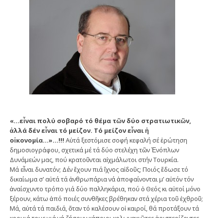
«…εἶναι πολύ σοβαρό τό θέμα τῶν δύο στρατιωτικῶν,
ἀλλά δέν εἶναι τό μείζον. Τό μείζον εἶναι ἡ
οἰκονομία…»…!!!
Αὐτά ξεστόμισε σοφή κεφαλή σέ ἐρώτηση
δημοσιογράφου, σχετικά μέ τά δύο στελέχη τῶν Ἐνόπλων
Δυνάμεών μας, πού κρατοῦνται αἰχμάλωτοι στήν Τουρκία.
Μά εἶναι δυνατόν; Δέν ἔχουν πιά ἴχνος αἰδοῦς; Ποιός ἔδωσε τό
δικαίωμα σ’ αὐτά τά ἀνθρωπάρια νά ἀποφαίνονται μ’ αὐτόν τόν
ἀναίσχυντο τρόπο γιά δύο παλληκάρια, πού ὁ Θεός κι αὐτοί μόνο
ξέρουν, κάτω ἀπό ποιές συνθῆκες βρέθηκαν στά χέρια τοῦ ἐχθροῦ;
Μά, αὐτά τά παιδιά, ὅταν τό καλέσουν οἱ καιροί, θά προτάξουν τά
κορμιά τους γιά νά ζήσουν κάποιοι κολωνακιῶτες ἀριστερίζοντες