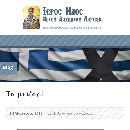
Blog
Το μείζον…!
14 Μαρτίου, 2018
by
Ι.Ν.Αγ.Αχιλλίου Λάρισας