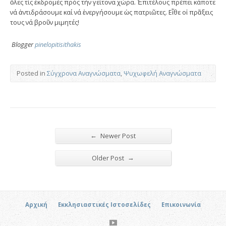
ὅλες τίς ἐκδρομές πρός τήν γείτονα χώρα. Ἐπιτέλους πρέπει κάποτε
νά ἀντιδράσουμε καί νά ἐνεργήσουμε ὡς πατριῶτες. Εἶθε οἱ πρᾶξεις
τους νά βροῦν μιμητές!
Blogger
pinelopitisithakis
Posted in
Σύγχρονα Αναγνώσματα
,
Ψυχωφελή Αναγνώσματα
←
Newer Post
→
Older Post
Αρχική
Εκκλησιαστικές Ιστοσελίδες
Επικοινωνία