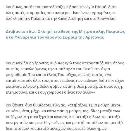
Και όμως, αυτός τους καταδίκαζε με βάση την Αγία Γραφή, διότι
όλες αυτές οι αμαρτίες που ανέφερα, είναι όντως γραμμένες σε
ολόκληρη την Παλαιά και την Καινή Διαθήκη και στο Ευαγγέλιο.
Διαβάστε εδώ: Σκληρή επίθεση της Μητρόπολης Πειραιώς
στο Φανάρι για τον γέροντα Εφραίμ της Αριζόνας
Και συνεχίζει ο γέροντας: Κι όμως εγώ τους υπερασπιζόμουν όλους
αυτούς, επικαλούμενος την ευσπλαχνία του Θεού, την άκρα
μακροθυμία Του και το έλεός Του. «Όχι», φώναζε αυτός, «θα
καταδικαστούν όλοι τους στους αιώνας των αιώνων, διότι δεν είχαν
μετάνοια ειλικρινή, θείον φόβον, αγάπη, θεία μυστήρια, προσευχή,
ελεημοσύνη, και δε συγχωρούσε ο ένας τον άλλον».
Και ξέρετε, άμα θυμώσουμε λιγάκι, κατεβάζουμε μια μούρη μέχρι
κει κάτω, έτσι, μέχρι κει κάτω πάει η μούρη μας. Ιδίως μεταξύ των
συζύγων. Μη παρεξηγείται κανένας. Και μεταξύ φίλων, και μεταξύ
συνεργατών, και μεταξύ γειτόνων, και μεταξύ παπάδων, και μεταξύ
δεσποτάδων, και μεταξύ μοναχών, και μεταξύ όλων ημών.