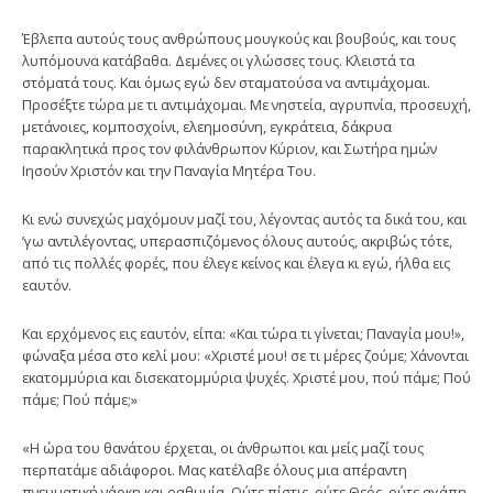
Έβλεπα αυτούς τους ανθρώπους μουγκούς και βουβούς, και τους
λυπόμουνα κατάβαθα. Δεμένες οι γλώσσες τους. Κλειστά τα
στόματά τους. Και όμως εγώ δεν σταματούσα να αντιμάχομαι.
Προσέξτε τώρα με τι αντιμάχομαι. Με νηστεία, αγρυπνία, προσευχή,
μετάνοιες, κομποσχοίνι, ελεημοσύνη, εγκράτεια, δάκρυα
παρακλητικά προς τον φιλάνθρωπον Κύριον, και Σωτήρα ημών
Ιησούν Χριστόν και την Παναγία Μητέρα Του.
Κι ενώ συνεχώς μαχόμουν μαζί του, λέγοντας αυτός τα δικά του, και
’γω αντιλέγοντας, υπερασπιζόμενος όλους αυτούς, ακριβώς τότε,
από τις πολλές φορές, που έλεγε κείνος και έλεγα κι εγώ, ήλθα εις
εαυτόν.
Και ερχόμενος εις εαυτόν, είπα: «Και τώρα τι γίνεται; Παναγία μου!»,
φώναξα μέσα στο κελί μου: «Χριστέ μου! σε τι μέρες ζούμε; Χάνονται
εκατομμύρια και δισεκατομμύρια ψυχές. Χριστέ μου, πού πάμε; Πού
πάμε; Πού πάμε;»
«Η ώρα του θανάτου έρχεται, οι άνθρωποι και μείς μαζί τους
περπατάμε αδιάφοροι. Μας κατέλαβε όλους μια απέραντη
πνευματική νάρκη και ραθυμία. Ούτε πίστις, ούτε Θεός, ούτε αγάπη,