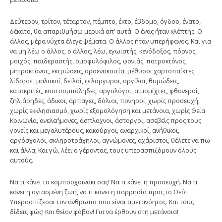
Δεύτερον, τρίτον, τέταρτον, πέμπτο, έκτο, έβδομο, όγδοο, ένατο,
δέκατο, θα απαριθμήσω μερικά απ’ αυτά. Ο ένας ήταν κλέπτης. Ο
άλλος, μέρα νύχτα έλεγε ψέματα. Ο άλλος ήταν υπερήφανος. Και για
να μη λέω ο άλλος, ο άλλος, λέω, εγωιστής, κενόδοξος, πόρνος,
μοιχός, παιδεραστής, ομοφυλόφιλος, φονιάς, πατροκτόνος,
μητροκτόνος, εκτρώσεις, αρσενοκοιτία, μέθυσοι χαρτοπαίκτες,
λίδοροι, μαλακοί, δειλοί, φιλάργυροι, οργίλοι, θυμώδεις,
κατακριτές, κουτσομπόληδες, αργολόγοι, αιμομίχτες, φθονεροί,
ζηλιάρηδες, άδικοι, άρπαγες, δόλιοι, πονηροί, χωρίς προσευχή,
χωρίς εκκλησιασμό, χωρίς εξομολόγηση και μετάνοια, χωρίς Θεία
Κοινωνία, ανελεήμονες, άσπλαχνοι, άστοργοι, ασεβείς προς τους
γονείς και μεγαλυτέρους, κακούργοι, αναρχικοί, ανήθικοι,
αργόσχολοι, σκληροτράχηλοι, αγνώμονες, αχάριστοι, θέλετε να πω
και άλλα; Και γώ, λέει ο γέροντας, τους υπερασπιζόμουν όλους
αυτούς.
Να τι κάνει το κομποσχοινάκι σας! Να τι κάνει η προσευχή. Να τι
κάνει η αγιασμένη ζωή, να τι κάνει η παρρησία προς το Θεό!
Υπερασπίζεσαι τον άνθρωπο που είναι αμετανόητος. Και τους
δίδεις φώς! Και θείον φόβον! Για να έρθουν στη μετάνοια!