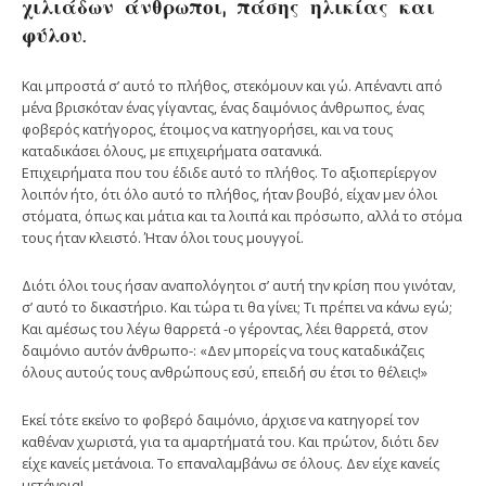
χιλιάδων άνθρωποι, πάσης ηλικίας και
φύλου.
Και μπροστά σ’ αυτό το πλήθος, στεκόμουν και γώ. Απέναντι από
μένα βρισκόταν ένας γίγαντας, ένας δαιμόνιος άνθρωπος, ένας
φοβερός κατήγορος, έτοιμος να κατηγορήσει, και να τους
καταδικάσει όλους, με επιχειρήματα σατανικά.
Επιχειρήματα που του έδιδε αυτό το πλήθος. Το αξιοπερίεργον
λοιπόν ήτο, ότι όλο αυτό το πλήθος, ήταν βουβό, είχαν μεν όλοι
στόματα, όπως και μάτια και τα λοιπά και πρόσωπο, αλλά το στόμα
τους ήταν κλειστό. Ήταν όλοι τους μουγγοί.
Διότι όλοι τους ήσαν αναπολόγητοι σ’ αυτή την κρίση που γινόταν,
σ’ αυτό το δικαστήριο. Και τώρα τι θα γίνει; Τι πρέπει να κάνω εγώ;
Και αμέσως του λέγω θαρρετά -ο γέροντας, λέει θαρρετά, στον
δαιμόνιο αυτόν άνθρωπο-: «Δεν μπορείς να τους καταδικάζεις
όλους αυτούς τους ανθρώπους εσύ, επειδή συ έτσι το θέλεις!»
Εκεί τότε εκείνο το φοβερό δαιμόνιο, άρχισε να κατηγορεί τον
καθέναν χωριστά, για τα αμαρτήματά του. Και πρώτον, διότι δεν
είχε κανείς μετάνοια. Το επαναλαμβάνω σε όλους. Δεν είχε κανείς
μετάνοια!