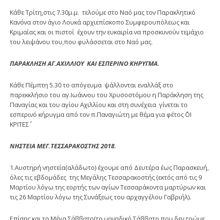
Κάθε Τρίτη,στις 7.30μ.μ. τελούμε στο Ναό μας τον Παρακλητικό
Κανόνα στον άγιο Λουκά αρχιεπίσκοπο Συμφερουπόλεως και
Κριμαίας και οι πιστοί έχουν την ευκαιρία να προσκυνούν τεμάχιο
του λειψάνου του,που φυλάσσεται στο Ναό μας.
ΠΑΡΑΚΛΗΣΗ ΑΓ.ΑΧΙΛΛΙΟΥ ΚΑΙ ΕΣΠΕΡΙΝΟ ΚΗΡΥΓΜΑ.
Κάθε Πέμπτη 5.30 το απόγευμα ψάλλονται εναλλάξ στο
παρεκκλήσιο του αγ.Ιωάννου του Χρυσοστόμου η Παράκληση της
Παναγίας και του αγίου Αχιλλίου και στη συνέχεια γίνεται το
εσπερινό κήρυγμα από τον π.Παναγιώτη με θέμα για φέτος ΄΄ΟΙ
ΚΡΙΤΕΣ΄΄
ΝΗΣΤΕΙΑ ΜΕΓ.ΤΕΣΣΑΡΑΚΟΣΤΗΣ 2018.
1.Αυστηρή νηστεία(αλάδωτο) έχουμε από Δευτέρα έως Παρασκευή,
όλες τις εβδομάδες της Μεγάλης Τεσσαρακοστής (εκτός από τις 9
Μαρτίου λόγω της εορτής των αγίων Τεσσαράκοντα μαρτύρων και
τις 26 Μαρτίου λόγω της Συνάξεως του αρχαγγέλου Γαβριήλ).
Επίσης και το Μέγα Σάββατο(το μοναδικό Σάββατο που δεν τρώμε