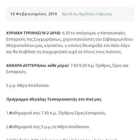
16 Φεβρουαρίου, 2018
by
Ι.Ν.Αγ.Αχιλλίου Λάρισας
ΚΥΡΙΑΚΗ ΤΥΡΙΝΗΣ(18-2-2018):
6.30 το απόγευμα, ο Κατανυκτικός
Εσπερινός της Συγχωρήσεως, χοροστατούντος του Σεβασμιωτάτου
Μητροπολίτου
μας, κ.Ιγνατίου, ο οποίος θα κηρύξει τον Θείο λόγο
και θα διαβάσει τη συγχωρητική ευχή σε όλους τους πιστούς.
ΚΑΘΑΡΑ ΔΕΥΤΕΡΑ(και κάθε μέρα)
: 7.30-9.30 π.μ. Όρθρος, Ώρες και
Εσπερινός.
5 μ.μ. Μέγα Απόδειπνο.
Πρόγραμμα Μεγάλης Τεσσαρακοστής στο Ναό μας.
1.
Κ
αθημερινά στις 7.30 π.μ., Όρθρος-Ώρες-Εσπερινός.
2.
Κ
αθημερινά στις 5 μ.μ.,το Μέγα Απόδειπνο.