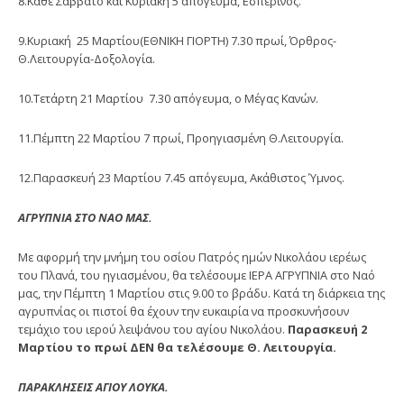
8.Κάθε Σάββατο και Κυριακή 5 απόγευμα, Εσπερινός.
9.Κυριακή 25 Μαρτίου(ΕΘΝΙΚΗ ΓΙΟΡΤΗ) 7.30 πρωί, Όρθρος-
Θ.Λειτουργία-Δοξολογία.
10.Τετάρτη 21 Μαρτίου 7.30 απόγευμα, ο Μέγας Κανών.
11.Πέμπτη 22 Μαρτίου 7 πρωί, Προηγιασμένη Θ.Λειτουργία.
12.Παρασκευή 23 Μαρτίου 7.45 απόγευμα, Ακάθιστος Ύμνος.
ΑΓΡΥΠΝΙΑ ΣΤΟ ΝΑΟ ΜΑΣ.
Με αφορμή την μνήμη του οσίου Πατρός ημών Νικολάου ιερέως
του Πλανά, του ηγιασμένου, θα τελέσουμε ΙΕΡΑ ΑΓΡΥΠΝΙΑ στο Ναό
μας, την Πέμπτη 1 Μαρτίου στις 9.00 το βράδυ. Κατά τη διάρκεια της
αγρυπνίας οι πιστοί θα έχουν την ευκαιρία να προσκυνήσουν
τεμάχιο του ιερού λειψάνου του αγίου Νικολάου.
Παρασκευή 2
Μαρτίου το πρωί ΔΕΝ θα τελέσουμε Θ. Λειτουργία.
ΠΑΡΑΚΛΗΣΕΙΣ ΑΓΙΟΥ ΛΟΥΚΑ.