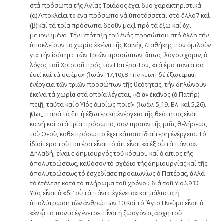
στά πρόσωπα τῆς Ἁγίας Τριάδος ἔχει δύο χαρακτηριστικά:
(α) Ἀποκλείει τό ἕνα πρόσωπο νά ὑποτάσσεται στό ἄλλο7 καί
(β) καί τά τρία πρόσωπα δροῦν μαζί πρό τά ἔξω καί ὄχι
μεμονωμένα. Τήν ὑπόταξη τοῦ ἑνός προσώπου στό ἄλλο τήν
ἀποκλείουν τά χωρία ἐκεῖνα τῆς Καινῆς Διαθήκης πού ὁμιλοῦν
γιά τήν ἰσότητα τῶν Τριῶν προσώπων, ὅπως, λόγου χάριν, ὁ
λόγος τοῦ Χριστοῦ πρός τόν Πατέρα Του, «τά ἐμά πάντα σά
ἐστί καί τά σά ἐμά» (Ἰωάν. 17,10).8 Τήν κοινή δέ ἐξωτερική
ἐνέργεια τῶν τριῶν προσώπων τῆς θεότητας, τήν δηλώνουν
ἐκεῖνα τά χωρία στά ὁποῖα λέγεται, «ἅ ἄν ἐκεῖνος (ὁ Πατήρ)
ποιῇ, ταῦτα καί ὁ Υἱός ὁμοίως ποιεῖ» (Ἰωάν. 5,19. Βλ. καί 5,26).
Ὅμως, παρά τό ὅτι ἡ ἐξωτερική ἐνέργεια τῆς θεότητας εἶναι
κοινή καί στά τρία πρόσωπα, σάν προϊόν τῆς μιᾶς θελήσεως
τοῦ Θεοῦ, κάθε πρόσωπο ἔχει κάποια ἰδιαίτερη ἐνέργεια. Τό
ἰδιαίτερο τοῦ Πατέρα εἶναι τό ὅτι εἶναι «ὁ ἐξ οὗ τά πάντα».
Δηλαδή, εἶναι ὁ δημιουργός τοῦ κόσμου καί ὁ αἴτιος τῆς
ἀπολυτρώσεως, καθόσον τό σχέδιο τῆς δημιουργίας καί τῆς
ἀπολυτρώσεως τό ἐσχεδίασε προαιωνίως ὁ Πατέρας, ἀλλά
τό ἐτέλεσε κατά τό πλήρωμα τοῦ χρόνου διά τοῦ Υἱοῦ.9 Ὁ
Υἱός εἶναι ὁ «δι᾽ οὗ τά πάντα ἐγένετο» καί μάλιστα ἡ
ἀπολύτρωση τῶν ἀνθρώπων.10 Καί τό Ἅγιο Πνεῦμα εἶναι ὁ
«ἐν ᾧ τά πάντα ἐγένετο». Εἶναι ἡ ζωογόνος ἀρχή τοῦ