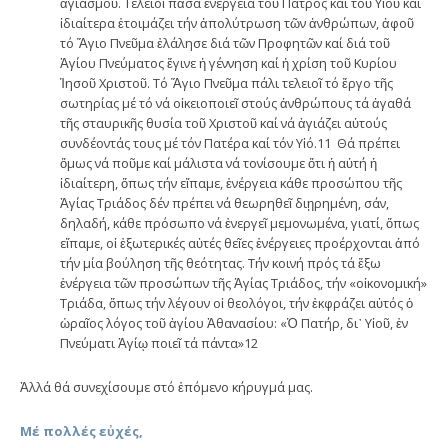
ἁγιασμοῦ. Τελειοῖ πᾶσα ἐνέργεια τοῦ Πατρός καί τοῦ Υἱοῦ καί
ἰδιαίτερα ἑτοιμάζει τήν ἀπολύτρωση τῶν ἀνθρώπων, ἀφοῦ
τό Ἅγιο Πνεῦμα ἐλάλησε διά τῶν Προφητῶν καί διά τοῦ
Ἁγίου Πνεύματος ἔγινε ἡ γέννηση καί ἡ χρίση τοῦ Κυρίου
Ἰησοῦ Χριστοῦ. Τό Ἅγιο Πνεῦμα πάλι τελειοῖ τό ἔργο τῆς
σωτηρίας μέ τό νά οἰκειοποιεῖ στούς ἀνθρώπους τά ἀγαθά
τῆς σταυρικῆς θυσία τοῦ Χριστοῦ καί νά ἁγιάζει αὐτούς
συνδέοντάς τους μέ τόν Πατέρα καί τόν Υἱό.11 Θά πρέπει
ὅμως νά ποῦμε καί μάλιστα νά τονίσουμε ὅτι ἡ αὐτή ἡ
ἰδιαίτερη, ὅπως τήν εἴπαμε, ἐνέργεια κάθε προσώπου τῆς
Ἁγίας Τριάδος δέν πρέπει νά θεωρηθεῖ διῃρημένη, σάν,
δηλαδή, κάθε πρόσωπο νά ἐνεργεῖ μεμονωμένα, γιατί, ὅπως
εἴπαμε, οἱ ἐξωτερικές αὐτές θεῖες ἐνέργειες προέρχονται ἀπό
τήν μία βούληση τῆς θεότητας. Τήν κοινή πρός τά ἔξω
ἐνέργεια τῶν προσώπων τῆς Ἁγίας Τριάδος, τήν «οἰκονομική»
Τριάδα, ὅπως τήν λέγουν οἱ θεολόγοι, τήν ἐκφράζει αὐτός ὁ
ὡραῖος λόγος τοῦ ἁγίου Ἀθανασίου: «Ὁ Πατήρ, δι᾽ Υἱοῦ, ἐν
Πνεύματι Ἁγίῳ ποιεῖ τά πάντα»12
Ἀλλά θά συνεχίσουμε στό ἑπόμενο κήρυγμά μας.
Μέ πολλές εὐχές,