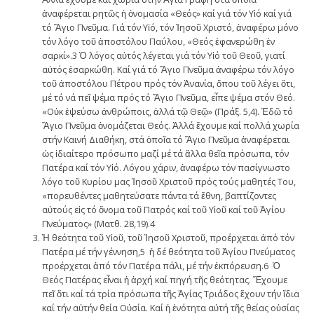
ἀναφέρεται ρητῶς ἡ ὀνομασία «Θεός» καί γιά τόν Υἱό καί γιά
τό Ἅγιο Πνεῦμα. Γιά τόν Υἱό, τόν Ἰησοῦ Χριστό, ἀναφέρω μόνο
τόν λόγο τοῦ ἀποστόλου Παύλου, «Θεός ἐφανερώθη ἐν
σαρκί».3 Ὁ λόγος αὐτός λέγεται γιά τόν Υἱό τοῦ Θεοῦ, γιατί
αὐτός ἐσαρκώθη. Καί γιά τό Ἅγιο Πνεῦμα ἀναφέρω τόν λόγο
τοῦ ἀποστόλου Πέτρου πρός τόν Ἀνανία, ὅπου τοῦ λέγει ὅτι,
μέ τό νά πεῖ ψέμα πρός τό Ἅγιο Πνεῦμα, εἶπε ψέμα στόν Θεό.
«Οὐκ ἐψεύσω ἀνθρώποις, ἀλλά τῷ Θεῷ» (Πράξ. 5,4). Ἐδῶ τό
Ἅγιο Πνεῦμα ὀνομάζεται Θεός. Ἀλλά ἔχουμε καί πολλά χωρία
στήν Καινή Διαθήκη, στά ὁποῖα τό Ἅγιο Πνεῦμα ἀναφέρεται
ὡς ἰδιαίτερο πρόσωπο μαζί μέ τά ἄλλα θεῖα πρόσωπα, τόν
Πατέρα καί τόν Υἱό. Λόγου χάριν, ἀναφέρω τόν πασίγνωστο
λόγο τοῦ Κυρίου μας Ἰησοῦ Χριστοῦ πρός τούς μαθητές Του,
«πορευθέντες μαθητεύσατε πάντα τά ἔθνη, βαπτίζοντες
αὐτούς εἰς τό ὄνομα τοῦ Πατρός καί τοῦ Υἱοῦ καί τοῦ Ἁγίου
Πνεύματος» (Ματθ. 28,19).4
Ἡ θεότητα τοῦ Υἱοῦ, τοῦ Ἰησοῦ Χριστοῦ, προέρχεται ἀπό τόν
Πατέρα μέ τήν γέννηση,5 ἡ δέ θεότητα τοῦ Ἁγίου Πνεύματος
προέρχεται ἀπό τόν Πατέρα πάλι, μέ τήν ἐκπόρευση.6 Ὁ
Θεός Πατέρας εἶναι ἡ ἀρχή καί πηγή τῆς θεότητας. Ἔχουμε
πεῖ ὅτι καί τά τρία πρόσωπα τῆς Ἁγίας Τριάδος ἔχουν τήν ἴδια
καί τήν αὐτήν θεία Οὐσία. Καί ἡ ἑνότητα αὐτή τῆς θείας οὐσίας