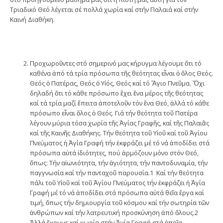
Τριαδικό Θεό λέγεται σέ πολλά χωρία καί στήν Παλαιά καί στήν
Καινή Διαθήκη.
Προχωροῦντες στό σημερινό μας κήρυγμα λέγουμε ὅτι τό
καθένα ἀπό τά τρία πρόσωπα τῆς θεότητας εἶναι ὁ ὅλος Θεός.
Θεός ὁ Πατέρας, Θεός ὁ Υἱός, Θεός καί τό Ἅγιο Πνεῦμα. Ὄχι
δηλαδή ὅτι τό κάθε πρόσωπο ἔχει ἕνα μέρος τῆς θεότητας
καί τά τρία μαζί ἔπειτα ἀποτελοῦν τόν ἕνα Θεό, ἀλλά τό κάθε
πρόσωπο εἶναι ὅλος ὁ Θεός. Γιά τήν θεότητα τοῦ Πατέρα
λέγουν μύρια τόσα χωρία τῆς Ἁγίας Γραφῆς, καί τῆς Παλαιᾶς
καί τῆς Καινῆς Διαθήκης. Τήν θεότητα τοῦ Υἱοῦ καί τοῦ Ἁγίου
Πνεύματος ἡ Ἁγία Γραφή τήν ἐκφράζει μέ τό νά ἀποδίδει στά
πρόσωπα αὐτά ἰδιότητες, πού ἁρμόζουν μόνο στόν Θεό,
ὅπως: Τήν αἰωνιότητα, τήν ἁγιότητα, τήν παντοδυναμία, τήν
παγγνωσία καί τήν πανταχοῦ παρουσία.1 Καί τήν θεότητα
πάλι τοῦ Υἱοῦ καί τοῦ Ἁγίου Πνεύματος τήν ἐκφράζει ἡ Ἁγία
Γραφή μέ τό νά ἀποδίδει στά πρόσωπα αὐτά θεῖα ἔργα καί
τιμή, ὅπως τήν δημιουργία τοῦ κόσμου καί τήν σωτηρία τῶν
ἀνθρώπων καί τήν λατρευτική προσκύνηση ἀπό ὅλους.2
Ἀλλά ἔχουμε καί χωρία στήν Ἁγία Γραφή στά ὁποῖα