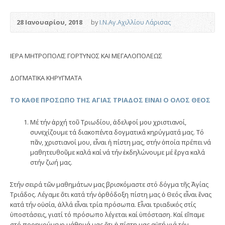
28 Ιανουαρίου, 2018
by
Ι.Ν.Αγ.Αχιλλίου Λάρισας
IEΡΑ ΜΗΤΡΟΠΟΛΙΣ ΓΟΡΤΥΝΟΣ ΚΑΙ ΜΕΓΑΛΟΠΟΛΕΩΣ
ΔΟΓΜΑΤΙΚΑ ΚΗΡΥΓΜΑΤΑ
ΤΟ ΚΑΘΕ ΠΡΟΣΩΠΟ ΤΗΣ ΑΓΙΑΣ ΤΡΙΑΔΟΣ ΕΙΝΑΙ Ο ΟΛΟΣ ΘΕΟΣ
Μέ τήν ἀρχή τοῦ Τριωδίου, ἀδελφοί μου χριστιανοί,
συνεχίζουμε τά διακοπέντα δογματικά κηρύγματά μας. Τό
πᾶν, χριστιανοί μου, εἶναι ἡ πίστη μας, στήν ὁποία πρέπει νά
μαθητευθοῦμε καλά καί νά τήν ἐκδηλώνουμε μέ ἔργα καλά
στήν ζωή μας.
Στήν σειρά τῶν μαθημάτων μας βρισκόμαστε στό δόγμα τῆς Ἁγίας
Τριάδος. Λέγαμε ὅτι κατά τήν ὀρθόδοξη πίστη μας ὁ Θεός εἶναι ἕνας
κατά τήν οὐσία, ἀλλά εἶναι τρία πρόσωπα. Εἶναι τριαδικός στίς
ὑποστάσεις, γιατί τό πρόσωπο λέγεται καί ὑπόσταση. Καί εἴπαμε
στό προηγούμενο μάθημά μας ὅτι ἡ πίστη μας αὐτή γιά τόν