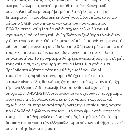
ἀναφορές. Κωμικοτραγική προσπάθεια τοῦ κυβερνητικοῦ
συνδικαλισμοῦ νά μασκαρέψει μιά πολιτική ἐκπόρνευση σέ
δημοκρατική – προοδευτική ἐπιλογή καί νά διασπάσει τό ἑνιαῖο
μέτωπο ΟΛΩΝ τῶν νηπιαγωγῶν κατά τοῦ προγράμματος.
Ἐδῶ βρίσκεται καί ἡ ἐλπίδα γιά ἀνάσχεση τοῦ κινδύνου. Οἱ
νηπιαγωγοί σέ Ροδόπη καί Ξάνθη βλέπουν ξεκάθαρα τόν κίνδυνο
γιά τήν ἐργασία τους. Θά τούς φέρουν ἀπό τό παράθυρο μέσα στήν
αἴθουσα μιά μειονοτική συνάδελφο πού θά μιλάει μέ τά παιδιά στά
τουρκικά (πού αὐτές δέν καταλαβαίνουν) καί πού τελικά θά τίς
ὑποκαταστήσει. Τό πρόγραμμα θά τρέχει ἀνεξαρτήτως τῆς θέλησής
τους καί θά ἀξιολογεῖται ἐρήμην τους! Εἶναι θέμα χρόνου νά
βρεθοῦν στά ἀζήτητα, τότε πού θά ἔχουν ἑδραιωθεῖ οἱ
τουρκόφωνες ἀφοῦ τό πρόγραμμα θά ἔχει “πετύχει”. Τό
καταλαβαίνουν ὅλες θαυμάσια, ζήτησαν καί πέτυχαν τήν στήριξη
τῆς πανελλήνιας Διδασκαλικῆς Ὁμοσπονδίας καί ἔχουν ἤδη
ὑπογράψει ΟΝΟΜΑΣΤΙΚΑ ὅτι ἀρνοῦνται νά δεχθοῦν τό πρόγραμμα
στόν χῶρο τῆς δουλειᾶς τους. Στήν ἴδια γραμμή κινοῦνται καί
σχεδόν ὅλοι οἱ ὑπηρεσιακοί παράγοντες τῆς Ἐκπαίδευσης, ἄσχετα
πού δέν θά τό δηλώσουν στά ΜΜΕ (τό εἶπαν ὅμως στήν ὑπηρεσία
τους). Εἶναι μιά θαρραλέα στάση πού μᾶς ἐπιτρέπει νά ἐλπίσουμε
ὅτι αὐτή ἡ προδοσία τῶν ἑλληνικῶν συμφερόντων καί τῆς κοινωνικῆς
συνύπαρξης δέν θά περάσει.