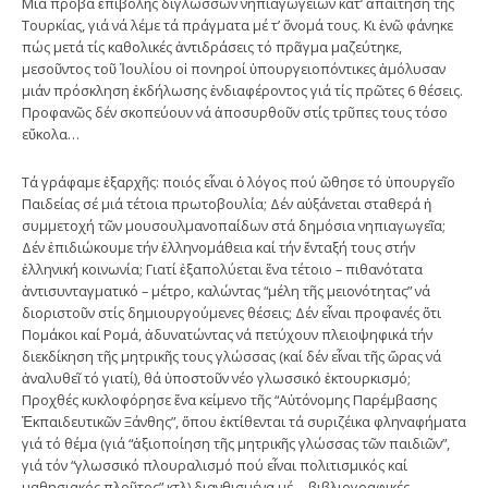
Μιά πρόβα ἐπιβολῆς δίγλωσσων νηπιαγωγείων κατ’ ἀπαίτηση τῆς
Τουρκίας, γιά νά λέμε τά πράγματα μέ τ’ ὄνομά τους. Κι ἐνῶ φάνηκε
πώς μετά τίς καθολικές ἀντιδράσεις τό πρᾶγμα μαζεύτηκε,
μεσοῦντος τοῦ Ἰουλίου οἱ πονηροί ὑπουργειοπόντικες ἀμόλυσαν
μιάν πρόσκληση ἐκδήλωσης ἐνδιαφέροντος γιά τίς πρῶτες 6 θέσεις.
Προφανῶς δέν σκοπεύουν νά ἀποσυρθοῦν στίς τρῦπες τους τόσο
εὔκολα…
Τά γράφαμε ἐξαρχῆς: ποιός εἶναι ὁ λόγος πού ὤθησε τό ὑπουργεῖο
Παιδείας σέ μιά τέτοια πρωτοβουλία; Δέν αὐξάνεται σταθερά ἡ
συμμετοχή τῶν μουσουλμανοπαίδων στά δημόσια νηπιαγωγεῖα;
Δέν ἐπιδιώκουμε τήν ἑλληνομάθεια καί τήν ἔνταξή τους στήν
ἑλληνική κοινωνία; Γιατί ἐξαπολύεται ἕνα τέτοιο – πιθανότατα
ἀντισυνταγματικό – μέτρο, καλώντας “μέλη τῆς μειονότητας” νά
διοριστοῦν στίς δημιουργούμενες θέσεις; Δέν εἶναι προφανές ὅτι
Πομάκοι καί Ρομά, ἀδυνατώντας νά πετύχουν πλειοψηφικά τήν
διεκδίκηση τῆς μητρικῆς τους γλώσσας (καί δέν εἶναι τῆς ὥρας νά
ἀναλυθεῖ τό γιατί), θά ὑποστοῦν νέο γλωσσικό ἐκτουρκισμό;
Προχθές κυκλοφόρησε ἕνα κείμενο τῆς “Αὐτόνομης Παρέμβασης
Ἐκπαιδευτικῶν Ξάνθης”, ὅπου ἐκτίθενται τά συριζέικα φληναφήματα
γιά τό θέμα (γιά “ἀξιοποίηση τῆς μητρικῆς γλώσσας τῶν παιδιῶν”,
γιά τόν “γλωσσικό πλουραλισμό πού εἶναι πολιτισμικός καί
μαθησιακός πλοῦτος” κτλ) διανθισμένα μέ …βιβλιογραφικές