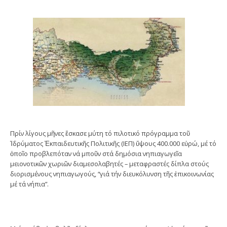
Πρίν λίγους μῆνες ἔσκασε μύτη τό πιλοτικό πρόγραμμα τοῦ
Ἱδρύματος Ἐκπαιδευτικῆς Πολιτικῆς (ΙΕΠ) ὕψους 400.000 εὐρώ, μέ τό
ὁποῖο προβλεπόταν νά μποῦν στά δημόσια νηπιαγωγεῖα
μειονοτικῶν χωριῶν διαμεσολαβητές – μεταφραστές δίπλα στούς
διορισμένους νηπιαγωγούς, “γιά τήν διευκόλυνση τῆς ἐπικοινωνίας
μέ τά νήπια”.