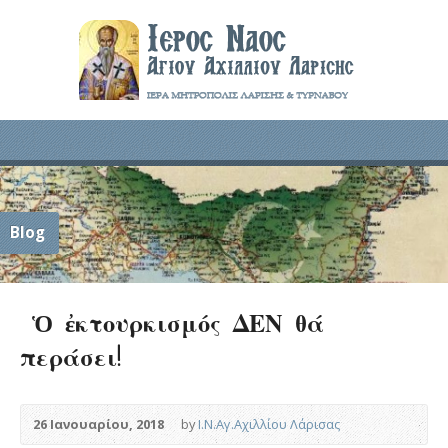
Blog
Ὁ ἐκτουρκισμός ΔΕΝ θά
περάσει!
26 Ιανουαρίου, 2018
by
Ι.Ν.Αγ.Αχιλλίου Λάρισας