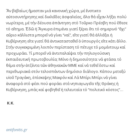
Ἄν βεβαίως ἤμασταν μιά κανονική χώρα, μέ ἔνστικτο
αὐτοσυντήρησης καί δικλεῖδες ἀσφαλείας, ὅλα θά εἶχαν λήξει πολύ
νωρίτερα, μέ τήν δέουσα ἀπάντηση στό Τοῦρκο Πρέσβη πού ἔθεσε
τό αἴτημα. Ἐδῶ ἡ Ἄγκυρα ἐπιμένει γιατί ξέρει ὅτι τό σημερινό “ὄχι”
αὔριο κάλλιστα μπορεῖ νά γίνει “ναί”, εἴτε γιατί θά ἀλλάξει ἡ
Κυβέρνηση εἴτε γιατί θά ἀντικατασταθεῖ ὁ ὑπουργός εἴτε κάτι ἄλλο.
Στήν συγκεκριμένη λοιπόν περίσταση τό πέτυχε τό μομέντουμ καί
προχωράει. Τί μπορεῖ νά ἀντιπαλαίψει τήν πηλιογούσικη
ἐκπαιδευτική πρωτοβουλία; Μόνο ἡ δημοσιότητα: νά φτάσει τό
θέμα στήν ἀτζέντα τῶν ἀθηναϊκῶν ΜΜΕ καί νά τεθεῖ ἔστω καί
περιθωριακά στόν τελοσπάντων δημόσιο διάλογο. Κάπου μεταξύ
υἱοῦ Τραγάκη, ἐπίσκεψης Μακρόν καί Λά Μπίρι Μπίρι νά γίνει
ἀναφορά στό φέσι πού φοράει στά νηπιαγωγεῖα τῆς Θράκης ἡ
Κυβέρνηση, μπάς καί φοβηθεῖ ἡ τελευταία τό “πολιτικό κόστος”…
Κ.Κ.
antifonitis.gr