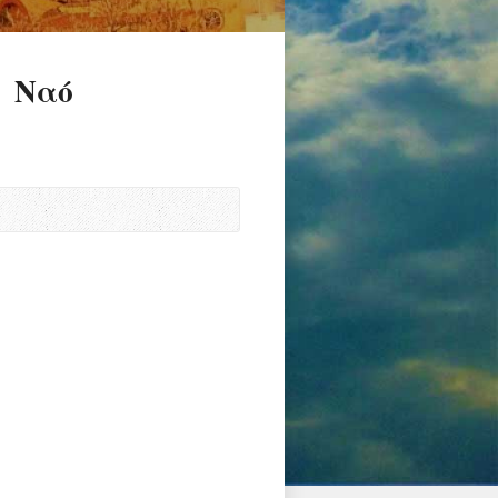
ο Ναό