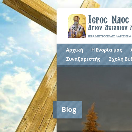
Αρχική
Η Ενορία μας
Συναξαριστής
Σχολή Βυ
Blog