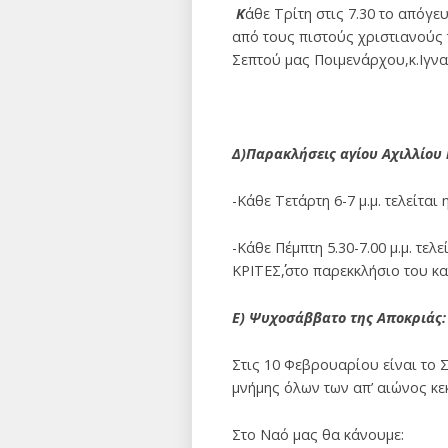
Κ
άθε Τρίτη στις 7.30 το απόγ
από τους πιστούς χριστιανούς 
Σεπτού μας Ποιμενάρχου,κ.Ιγνα
Δ)Παρακλήσεις αγίου Αχιλλίου
-Κάθε Τετάρτη 6-7 μ.μ. τελείτα
-Κάθε Πέμπτη 5.30-7.00 μ.μ. τελ
ΚΡΙΤΕΣ΄΄,στο παρεκκλήσιο του 
Ε) Ψυχοσάββατο της Αποκριάς:
Στις 10 Φεβρουαρίου είναι το 
μνήμης όλων των απ’ αιώνος κε
Στο Ναό μας θα κάνουμε: