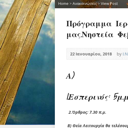
Home
>
Ανακοινώσεις
>
View Post
Πρόγραμμα Ιερ
μας.Νηστεία Φεβ
22 Ιανουαρίου, 2018
by
Ι.
Α)
1.Εσπερινός: 5μ.μ
2.Όρθρος: 7.30 π.μ.
Β) Θεία Λειτουργία θα τελέσου