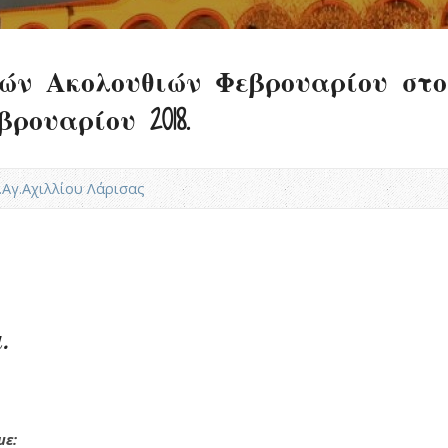
ών Ακολουθιών Φεβρουαρίου στ
ρουαρίου 2018.
Ν.Αγ.Αχιλλίου Λάρισας
.
με: