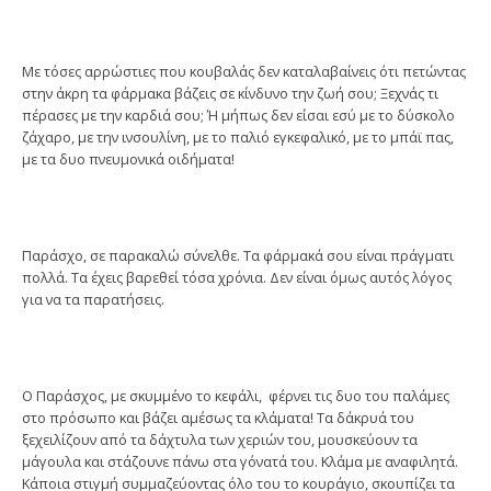
Με τόσες αρρώστιες που κουβαλάς δεν καταλαβαίνεις ότι πετώντας
στην άκρη τα φάρμακα βάζεις σε κίνδυνο την ζωή σου; Ξεχνάς τι
πέρασες με την καρδιά σου; Ή μήπως δεν είσαι εσύ με το δύσκολο
ζάχαρο, με την ινσουλίνη, με το παλιό εγκεφαλικό, με το μπάϊ πας,
με τα δυο πνευμονικά οιδήματα!
Παράσχο, σε παρακαλώ σύνελθε. Τα φάρμακά σου είναι πράγματι
πολλά. Τα έχεις βαρεθεί τόσα χρόνια. Δεν είναι όμως αυτός λόγος
για να τα παρατήσεις.
Ο Παράσχος, με σκυμμένο το κεφάλι, φέρνει τις δυο του παλάμες
στο πρόσωπο και βάζει αμέσως τα κλάματα! Τα δάκρυά του
ξεχειλίζουν από τα δάχτυλα των χεριών του, μουσκεύουν τα
μάγουλα και στάζουνε πάνω στα γόνατά του. Κλάμα με αναφιλητά.
Κάποια στιγμή συμμαζεύοντας όλο του το κουράγιο, σκουπίζει τα