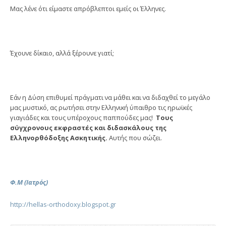
Μας λένε ότι είμαστε απρόβλεπτοι εμείς οι Έλληνες.
Έχουνε δίκαιο, αλλά ξέρουνε γιατί;
Εάν η Δύση επιθυμεί πράγματι να μάθει και να διδαχθεί το μεγάλο
μας μυστικό, ας ρωτήσει στην Ελληνική ύπαιθρο τις ηρωϊκές
γιαγιάδες και τους υπέροχους παππούδες μας!
Τους
σύγχρονους εκφραστές και διδασκάλους της
Ελληνορθόδοξης Ασκητικής.
Αυτής που σώζει.
Φ.Μ (Ιατρός)
http://hellas-orthodoxy.blogspot.gr