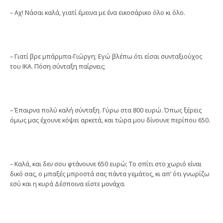
– Αχ! Νάσαι καλά, γιατί έμεινα με ένα εικοσάρικο όλο κι όλο.
– Γιατί βρε μπάρμπα-Γιώργη; Εγώ βλέπω ότι είσαι συνταξιούχος
του ΙΚΑ. Πόση σύνταξη παίρνεις;
– Έπαιρνα πολύ καλή σύνταξη. Γύρω στα 800 ευρώ. Όπως ξέρεις
όμως μας έχουνε κόψει αρκετά, και τώρα μου δίνουνε περίπου 650.
– Καλά, και δεν σου φτάνουνε 650 ευρώ; Το σπίτι στο χωριό είναι
δικό σας, ο μπαξές μπροστά σας πάντα γεμάτος, κι απ’ ότι γνωρίζω
εσύ και η κυρά Δέσποινα είστε μονάχα.