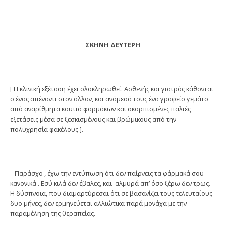
ΣΚΗΝΗ ΔΕΥΤΕΡΗ
[ Η κλινική εξέταση έχει ολοκληρωθεί. Ασθενής και γιατρός κάθονται
ο ένας απέναντι στον άλλον, και ανάμεσά τους ένα γραφείο γεμάτο
από αναρίθμητα κουτιά φαρμάκων και σκορπισμένες παλιές
εξετάσεις μέσα σε ξεσκισμένους και βρώμικους από την
πολυχρησία φακέλους ].
– Παράσχο , έχω την εντύπωση ότι δεν παίρνεις τα φάρμακά σου
κανονικά . Εσύ κιλά δεν έβαλες, και αλμυρά απ’ όσο ξέρω δεν τρως.
Η δύσπνοια, που διαμαρτύρεσαι ότι σε βασανίζει τους τελευταίους
δυο μήνες, δεν ερμηνεύεται αλλιώτικα παρά μονάχα με την
παραμέληση της θεραπείας.