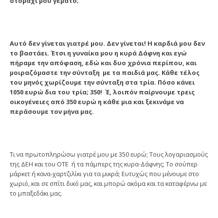
στομάχι μου γεμάτο;
Αυτό δεν γίνεται γιατρέ μου. Δεν γίνεται! Η καρδιά μου δεν
το βαστάει. Έτσι η γυναίκα μου η κυρά Δάφνη και εγώ
πήραμε την απόφαση, εδώ και δυο χρόνια περίπου, και
μοιραζόμαστε την σύνταξη με τα παιδιά μας. Κάθε τέλος
του μηνός χωρίζουμε την σύνταξη στα τρία. Πόσο κάνει
1050 ευρώ δια του τρία; 350! Έ, λοιπόν παίρνουμε τρεις
οικογένειες από 350 ευρώ η κάθε μια και ξεκινάμε να
περάσουμε τον μήνα μας.
Τι να πρωτοπληρώσω γιατρέ μου με 350 ευρώ; Τους λογαριασμούς
της ΔΕΗ και του ΟΤΕ ή τα πάμπερς της κυρα-Δάφνης; Το σούπερ
μάρκετ ή κανα-χαρτζιλίκι για τα μικρά; Ευτυχώς που μένουμε στο
χωριό, και σε σπίτι δικό μας, και μπορώ ακόμα και τα καταφέρνω με
το μπαξεδάκι μας.