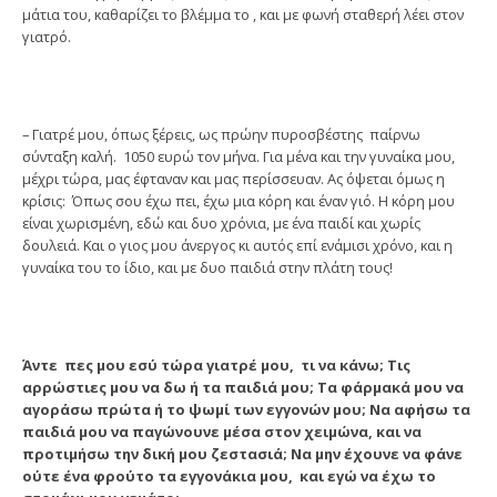
μάτια του, καθαρίζει το βλέμμα το , και με φωνή σταθερή λέει στον
γιατρό.
– Γιατρέ μου, όπως ξέρεις, ως πρώην πυροσβέστης παίρνω
σύνταξη καλή. 1050 ευρώ τον μήνα. Για μένα και την γυναίκα μου,
μέχρι τώρα, μας έφταναν και μας περίσσευαν. Ας όψεται όμως η
κρίσις: Όπως σου έχω πει, έχω μια κόρη και έναν γιό. Η κόρη μου
είναι χωρισμένη, εδώ και δυο χρόνια, με ένα παιδί και χωρίς
δουλειά. Και ο γιος μου άνεργος κι αυτός επί ενάμισι χρόνο, και η
γυναίκα του το ίδιο, και με δυο παιδιά στην πλάτη τους!
Άντε πες μου εσύ τώρα γιατρέ μου, τι να κάνω; Τις
αρρώστιες μου να δω ή τα παιδιά μου; Τα φάρμακά μου να
αγοράσω πρώτα ή το ψωμί των εγγονών μου; Να αφήσω τα
παιδιά μου να παγώνουνε μέσα στον χειμώνα, και να
προτιμήσω την δική μου ζεστασιά; Να μην έχουνε να φάνε
ούτε ένα φρούτο τα εγγονάκια μου, και εγώ να έχω το