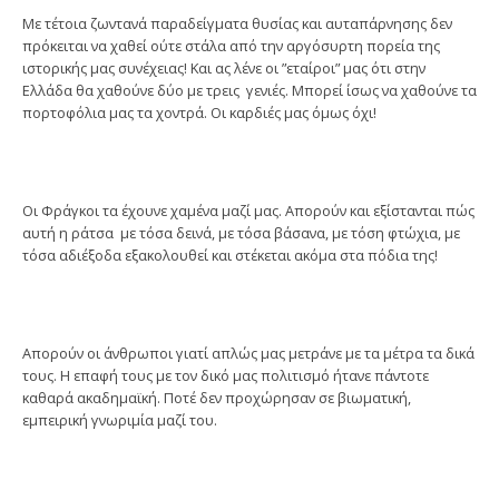
Με τέτοια ζωντανά παραδείγματα θυσίας και αυταπάρνησης δεν
πρόκειται να χαθεί ούτε στάλα από την αργόσυρτη πορεία της
ιστορικής μας συνέχειας! Και ας λένε οι ”εταίροι” μας ότι στην
Ελλάδα θα χαθούνε δύο με τρεις γενιές. Μπορεί ίσως να χαθούνε τα
πορτοφόλια μας τα χοντρά. Οι καρδιές μας όμως όχι!
Οι Φράγκοι τα έχουνε χαμένα μαζί μας. Απορούν και εξίστανται πώς
αυτή η ράτσα με τόσα δεινά, με τόσα βάσανα, με τόση φτώχια, με
τόσα αδιέξοδα εξακολουθεί και στέκεται ακόμα στα πόδια της!
Απορούν οι άνθρωποι γιατί απλώς μας μετράνε με τα μέτρα τα δικά
τους. Η επαφή τους με τον δικό μας πολιτισμό ήτανε πάντοτε
καθαρά ακαδημαϊκή. Ποτέ δεν προχώρησαν σε βιωματική,
εμπειρική γνωριμία μαζί του.