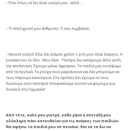
– Έτσι όπως τα λες είναι γιατρέ μου, αλλά…
– Τί αλλά χρυσέ μου άνθρωπε; Τί σας συμβαίνει;
– Άκουσε γιατρέ: Εδώ και ενάμισι χρόνο ο γιός μου είναι άνεργος. Η
γυναίκα του το ίδιο . Μου λένε: ”Πατέρα δεν αντέχουμε άλλο αυτή
την κατάσταση. Έχουμε μείνει άφραγκοι. Τα παιδιά μας τα κόψαμε
από τα Αγγλικά. Τα ρούχα τους μικραίνουνε και δεν μπορούμε να
τους πάρουμε καινούργια. Στο σχολείο δεν έχουμε να τους
δώσουμε ούτε πεντάρα! Αποφασίσαμε λοιπόν να φύγουμε για
δουλειά στη Γερμανία”.
Από τότε, καλέ μου γιατρέ, κάθε μήνα η σύνταξή μου
ολόκληρη πάει κατευθείαν για τις ανάγκες των παιδιών.
Να αφήσω τα παιδιά μου να πεινάνε; Και να τα δω να