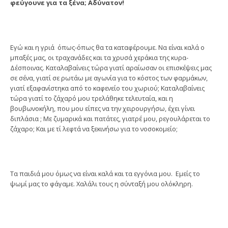
φεύγουνε για τα ξένα; Αδύνατον!
Εγώ και η γριά όπως-όπως θα τα καταφέρουμε. Να είναι καλά ο
μπαξές μας, οι τραχανάδες και τα χρυσά χεράκια της κυρα-
Δέσποινας. Καταλαβαίνεις τώρα γιατί αραίωσαν οι επισκέψεις μας
σε σένα, γιατί σε ρωτάω με αγωνία για το κόστος των φαρμάκων,
γιατί εξαφανίστηκα από το καφενείο του χωριού; Καταλαβαίνεις
τώρα γιατί το ζάχαρό μου τρελάθηκε τελευταία, και η
βουβωνοκήλη, που μου είπες να την χειρουργήσω, έχει γίνει
διπλάσια ; Με ζυμαρικά και πατάτες, γιατρέ μου, ρεγουλάρεται το
ζάχαρο; Και με τί λεφτά να ξεκινήσω για το νοσοκομείο;
Τα παιδιά μου όμως να είναι καλά και τα εγγόνια μου. Εμείς το
ψωμί μας το φάγαμε. Χαλάλι τους η σύνταξή μου ολόκληρη.