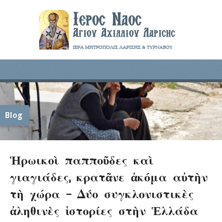
Blog
Ἡρωικοὶ παπποῦδες καὶ
γιαγιάδες, κρατᾶνε ἀκόμα αὐτὴν
τὴ χώρα – Δύο συγκλονιστικὲς
ἀληθινὲς ἱστορίες στὴν Ἑλλάδα