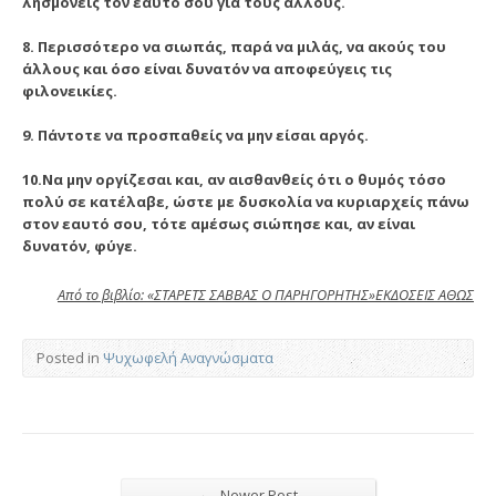
λησμονείς τον εαυτό σου για τους άλλους.
8. Περισσότερο να σιωπάς, παρά να μιλάς, να ακούς του
άλλους και όσο είναι δυνατόν να αποφεύγεις τις
φιλονεικίες.
9. Πάντοτε να προσπαθείς να μην είσαι αργός.
10.Να μην οργίζεσαι και, αν αισθανθείς ότι ο θυμός τόσο
πολύ σε κατέλαβε, ώστε με δυσκολία να κυριαρχείς πάνω
στον εαυτό σου, τότε αμέσως σιώπησε και, αν είναι
δυνατόν, φύγε.
Από το βιβλίο: «ΣΤΑΡΕΤΣ ΣΑΒΒΑΣ Ο ΠΑΡΗΓΟΡΗΤΗΣ»ΕΚΔΟΣΕΙΣ ΑΘΩΣ
Posted in
Ψυχωφελή Αναγνώσματα
←
Newer Post