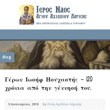
Blog
Γέρων Ιωσήφ Ησυχαστής – 120
χρόνια από την γέννησή του.
5 Ιανουαρίου, 2018
by
Ι.Ν.Αγ.Αχιλλίου Λάρισας