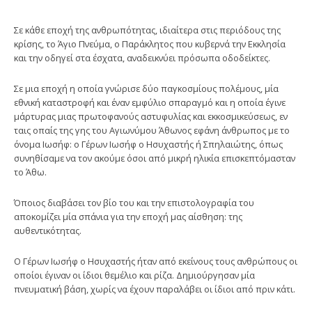
Σε κάθε εποχή της ανθρωπότητας, ιδιαίτερα στις περιόδους της
κρίσης, το Άγιο Πνεύμα, ο Παράκλητος που κυβερνά την Εκκλησία
και την οδηγεί στα έσχατα, αναδεικνύει πρόσωπα οδοδείκτες.
Σε μια εποχή η οποία γνώρισε δύο παγκοσμίους πολέμους, μία
εθνική καταστροφή και έναν εμφύλιο σπαραγμό και η οποία έγινε
μάρτυρας μιας πρωτοφανούς αστυφυλίας και εκκοσμικεύσεως, εν
ταις οπαίς της γης του Αγιωνύμου Άθωνος εφάνη άνθρωπος με το
όνομα Ιωσήφ: ο Γέρων Ιωσήφ ο Ησυχαστής ή Σπηλαιώτης, όπως
συνηθίσαμε να τον ακούμε όσοι από μικρή ηλικία επισκεπτόμασταν
το Άθω.
Όποιος διαβάσει τον βίο του και την επιστολογραφία του
αποκομίζει μία σπάνια για την εποχή μας αίσθηση: της
αυθεντικότητας.
Ο Γέρων Ιωσήφ ο Ησυχαστής ήταν από εκείνους τους ανθρώπους οι
οποίοι έγιναν οι ίδιοι θεμέλιο και ρίζα. Δημιούργησαν μία
πνευματική βάση, χωρίς να έχουν παραλάβει οι ίδιοι από πριν κάτι.