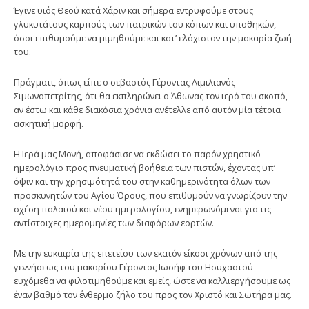
Έγινε υιός Θεού κατά Χάριν και σήμερα εντρυφούμε στους
γλυκυτάτους καρπούς των πατρικών του κόπων και υποθηκών,
όσοι επιθυμούμε να μιμηθούμε και κατ’ ελάχιστον την μακαρία ζωή
του.
Πράγματι, όπως είπε ο σεβαστός Γέροντας Αιμιλιανός
Σιμωνοπετρίτης, ότι θα εκπληρώνει ο Άθωνας τον ιερό του σκοπό,
αν έστω και κάθε διακόσια χρόνια ανέτελλε από αυτόν μία τέτοια
ασκητική μορφή.
Η Ιερά μας Μονή, αποφάσισε να εκδώσει το παρόν χρηστικό
ημερολόγιο προς πνευματική βοήθεια των πιστών, έχοντας υπ’
όψιν και την χρησιμότητά του στην καθημερινότητα όλων των
προσκυνητών του Αγίου Όρους, που επιθυμούν να γνωρίζουν την
σχέση παλαιού και νέου ημερολογίου, ενημερωνόμενοι για τις
αντίστοιχες ημερομηνίες των διαφόρων εορτών.
Με την ευκαιρία της επετείου των εκατόν είκοσι χρόνων από της
γεννήσεως του μακαρίου Γέροντος Ιωσήφ του Ησυχαστού
ευχόμεθα να φιλοτιμηθούμε και εμείς, ώστε να καλλιεργήσουμε ως
έναν βαθμό τον ένθερμο ζήλο του προς τον Χριστό και Σωτήρα μας.