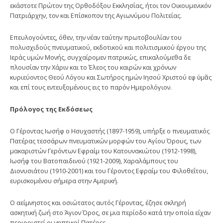
εκάστοτε Πρώτον της Ορθοδόξου Εκκλησίας, ήτοι τον Οικουμενικόν
Πατριάρχην, τον και Επίσκοπον της Αγιωνύμου Πολιτείας.
Επευλογούντες, όθεν, την νέαν ταύτην πρωτοβουλίαν του
πολυσχιδούς πνευματικού, εκδοτικού και πολιτισμικού έργου της
Ιεράς υμών Μονής, συγχαίρομεν πατρικώς, επικαλούμεθα δε
πλουσίαν την Χάριν και το Έλεος του καιρών και χρόνων
κυριεύοντος Θεού Λόγου και Σωτήρος ημών Ιησού Χριστού εφ ὑμᾶς
και επί τους εντευξομένους εις το παρόν Ημερολόγιον.
Πρόλογος της Εκδόσεως
O Γέροντας Ιωσήφ ο Ησυχαστής (1897-1959), υπήρξε ο πνευματικός
Πατέρας τεσσάρων πνευματικών μορφών του Αγίου Όρους, των
μακαριστών Γερόντων Εφραίμ του Κατουνακιώτου (1912-1998),
Ιωσήφ του Βατοπαιδινού (1921-2009), Χαραλάμπους του
Διονυσιάτου (1910-2001) και του Γέροντος Εφραίμ του Φιλοθεΐτου,
ευρισκομένου σήμερα στην Αμερική.
Ο αείμνηστος και οσιώτατος αυτός Γέροντας, έζησε σκληρή
ασκητική ζωή στο Άγιον Όρος, σε μια περίοδο κατά την οποία είχαν
περιοριστεί οι νηπτικοί Πατέρες.