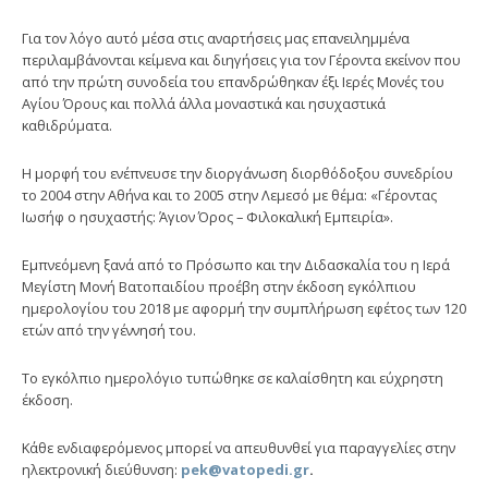
Για τον λόγο αυτό μέσα στις αναρτήσεις μας επανειλημμένα
περιλαμβάνονται κείμενα και διηγήσεις για τον Γέροντα εκείνον που
από την πρώτη συνοδεία του επανδρώθηκαν έξι Ιερές Μονές του
Αγίου Όρους και πολλά άλλα μοναστικά και ησυχαστικά
καθιδρύματα.
Η μορφή του ενέπνευσε την διοργάνωση διορθόδοξου συνεδρίου
το 2004 στην Αθήνα και το 2005 στην Λεμεσό με θέμα: «Γέροντας
Ιωσήφ ο ησυχαστής: Άγιον Όρος – Φιλοκαλική Εμπειρία».
Εμπνεόμενη ξανά από το Πρόσωπο και την Διδασκαλία του η Ιερά
Μεγίστη Μονή Βατοπαιδίου προέβη στην έκδοση εγκόλπιου
ημερολογίου του 2018 με αφορμή την συμπλήρωση εφέτος των 120
ετών από την γέννησή του.
Το εγκόλπιο ημερολόγιο τυπώθηκε σε καλαίσθητη και εύχρηστη
έκδοση.
Κάθε ενδιαφερόμενος μπορεί να απευθυνθεί για παραγγελίες στην
ηλεκτρονική διεύθυνση:
pek@vatopedi.gr
.