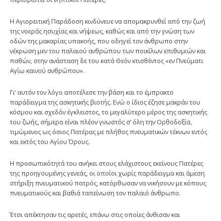
Η Αγιορειτική Παράδοση κινδύνευε να απομακρυνθεί από την ζωή
της νοεράς ησυχίας και νήψεως, καθώς και από την γνώση των
οδών της μακαρίας υπακοής, που οδηγεί τον άνθρωπο στην
νέκρωση μεν του παλαιού ανθρώπου των ποικίλων επιθυμιών και
παθών, στην ανάσταση δε του κατά Θεόν κτισθέντος «εν Πνεύματι
Αγίω καινού ανθρώπου».
Γι’ αυτόν τον λόγο αποτέλεσε την βάση και το έμπρακτο
παράδειγμα της ασκητικής βιοτής. Ενώ ο ίδιος έζησε μακράν του
κόσμου και σχεδόν έγκλειστος, το μεγαλύτερο μέρος της ασκητικής
του ζωής, σήμερα είναι πλέον γνωστός σ’ όλη την Ορθοδοξία,
τιμώμενος ως όσιος Πατέρας με πλήθος πνευματικών τέκνων εντός
και εκτός του Αγίου Όρους.
Η προσωπικότητά του ανήκει στους ελάχιστους εκείνους Πατέρες
της προηγουμένης γενεάς, οι οποίοι χωρίς παράδειγμα και άμεση
στήριξη πνευματικού πατρός, κατόρθωσαν να νικήσουν με κόπους
πνευματικούς και βαθιά ταπείνωση τον παλαιό άνθρωπο.
Έτσι απέκτησαν τις αρετές, επάνω στις οποίες άνθισαν και