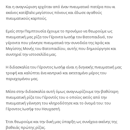
Και η αναγνώριση ερχόταν από έναν πνευματικό πατέρα που κι
εκείνος κατέβαλε μεγίστους πόνους και έδωσε αγαθούς
πνευματικούς καρπούς.
Εμείς στην Πεμπτουσία έχουμε το προνόμιο να θεωρούμε ως
πνευματική μας ρίζα τον Γέροντα Ιωσήφ τον Βατοπαιδινό, τον
γέροντα που γέννησε πνευματικά την συνοδεία της Ιεράς και
Μεγίστης Μονής του Βατοπαιδίου, αυτής που δημιούργησε και
συντηρεί την ιστοσελίδα μας.
Η διδασκαλία του Γέροντος Ιωσήφ είναι η διηνεκής πνευματική μας
τροφή και καλύπτει ένα κεντρικό και εκτεταμένο μέρος του
περιεχομένου μας.
Μέσα στην διδασκαλία αυτή όμως αναγνωρίζουμε την βαθύτερη
πνευματική ρίζα του Γέροντός του ο οποίος εκτός από την
πνευματική γέννηση του κληροδότησε και το όνομά του: του
Γέροντος Ιωσήφ του Ησυχαστή.
Έτσι θεωρούμε και την δική μας ύπαρξη ως συνέχεια εκείνης της
βαθειάς πρώτης ρίζας.