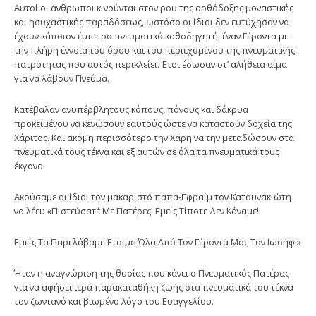
Αυτοί οι άνθρωποι κινούνται στον ρου της ορθόδοξης μοναστικής
και ησυχαστικής παραδόσεως, ωστόσο οι ίδιοι δεν ευτύχησαν να
έχουν κάποιον έμπειρο πνευματικό καθοδηγητή, έναν Γέροντα με
την πλήρη έννοια του όρου και του περιεχομένου της πνευματικής
πατρότητας που αυτός περικλείει. Έτσι έδωσαν στ’ αλήθεια αίμα
για να λάβουν Πνεύμα.
Κατέβαλαν ανυπέρβλητους κόπους, πόνους και δάκρυα
προκειμένου να κενώσουν εαυτούς ώστε να καταστούν δοχεία της
Χάριτος. Και ακόμη περισσότερο την Χάρη να την μεταδώσουν στα
πνευματικά τους τέκνα και εξ αυτών σε όλα τα πνευματικά τους
έκγονα.
Ακούσαμε οι ίδιοι τον μακαριστό παπα-Εφραίμ τον Κατουνακιώτη
να λέει: «Πιστεύσατέ Με Πατέρες! Εμείς Τίποτε Δεν Κάναμε!
Εμείς Τα Παρελάβαμε Έτοιμα Όλα Από Τον Γέροντά Μας Τον Ιωσήφ!»
Ήταν η αναγνώριση της θυσίας που κάνει ο Πνευματικός Πατέρας
για να αφήσει ιερά παρακαταθήκη ζωής στα πνευματικά του τέκνα
τον ζωντανό και βιωμένο λόγο του Ευαγγελίου.