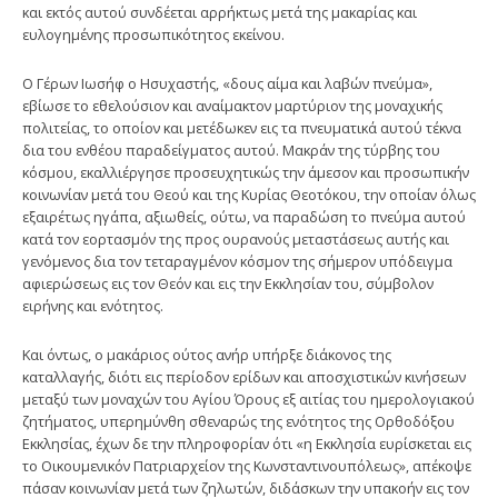
και εκτός αυτού συνδέεται αρρήκτως μετά της μακαρίας και
ευλογημένης προσωπικότητος εκείνου.
Ο Γέρων Ιωσήφ ο Ησυχαστής, «δους αίμα και λαβών πνεύμα»,
εβίωσε το εθελούσιον και αναίμακτον μαρτύριον της μοναχικής
πολιτείας, το οποίον και μετέδωκεν εις τα πνευματικά αυτού τέκνα
δια του ενθέου παραδείγματος αυτού. Μακράν της τύρβης του
κόσμου, εκαλλιέργησε προσευχητικώς την άμεσον και προσωπικήν
κοινωνίαν μετά του Θεού και της Κυρίας Θεοτόκου, την οποίαν όλως
εξαιρέτως ηγάπα, αξιωθείς, ούτω, να παραδώση το πνεύμα αυτού
κατά τον εορτασμόν της προς ουρανούς μεταστάσεως αυτής και
γενόμενος δια τον τεταραγμένον κόσμον της σήμερον υπόδειγμα
αφιερώσεως εις τον Θεόν και εις την Εκκλησίαν του, σύμβολον
ειρήνης και ενότητος.
Και όντως, ο μακάριος ούτος ανήρ υπήρξε διάκονος της
καταλλαγής, διότι εις περίοδον ερίδων και αποσχιστικών κινήσεων
μεταξύ των μοναχών του Αγίου Όρους εξ αιτίας του ημερολογιακού
ζητήματος, υπερημύνθη σθεναρώς της ενότητος της Ορθοδόξου
Εκκλησίας, έχων δε την πληροφορίαν ότι «η Εκκλησία ευρίσκεται εις
το Οικουμενικόν Πατριαρχείον της Κωνσταντινουπόλεως», απέκοψε
πάσαν κοινωνίαν μετά των ζηλωτών, διδάσκων την υπακοήν εις τον