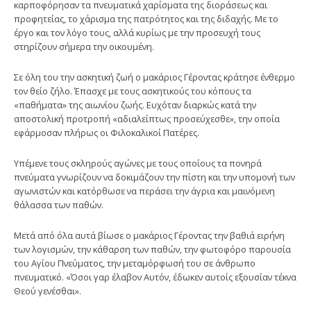
καρποφόρησαν τα πνευματικά χαρίσματα της διοράσεως και
προφητείας, το χάρισμα της πατρότητος και της διδαχής. Με το
έργο και τον λόγο τους, αλλά κυρίως με την προσευχή τους
στηρίζουν σήμερα την οικουμένη.
Σε όλη του την ασκητική ζωή ο μακάριος Γέροντας κράτησε ένθερμο
τον θείο ζήλο. Έπασχε με τους ασκητικούς του κόπους τα
«παθήματα» της αιωνίου ζωής. Ευχόταν διαρκώς κατά την
αποστολική προτροπή «αδιαλείπτως προσεύχεσθε», την οποία
εφάρμοσαν πλήρως οι Φιλοκαλικοί Πατέρες.
Υπέμενε τους σκληρούς αγώνες με τους οποίους τα πονηρά
πνεύματα γνωρίζουν να δοκιμάζουν την πίστη και την υπομονή των
αγωνιστών και κατόρθωσε να περάσει την άγρια και μαινόμενη
θάλασσα των παθών.
Μετά από όλα αυτά βίωσε ο μακάριος Γέροντας την βαθιά ειρήνη
των λογισμών, την κάθαρση των παθών, την φωτοφόρο παρουσία
του Αγίου Πνεύματος, την μεταμόρφωσή του σε άνθρωπο
πνευματικό. «Όσοι γαρ έλαβον Αυτόν, έδωκεν αυτοίς εξουσίαν τέκνα
Θεού γενέσθαι».