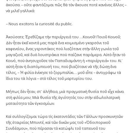
ἀκούσει – οὔτε φαντάζομαι πῶς θὰ τὸν ἄκουσε ποτὲ κανένας ἄλλος –
νὰ μιλεῖ γαλλικά:
– Nous excitons la curiosité du public.
Ἀκούσατε; Ἐρεθίζαμε τὴν περιέργειά του …Κοινοῦ! Ποιοῦ Κοινοῦ;
Δὲν ἦταν ἐκεῖ κοντά μας παρὰ ἕνα κοιμισμένο γκαρσόνι τοῦ
καφενείου, ἕνας γεροντάκος ποὺ λιαζότανε στὴν ἄλλη γωνία τοῦ
μαγαζιοῦ, καὶ δυὸ λουστράκια ποὺ παίζανε παράμερα. Αὐτὸ ἦταν τὸ
Κοινό, ποὺ ἀνησυχοῦσε τὸν Παπαδιαμάντη ἡ «περιέργειά» του. Κι᾿
αὐτὴ ἦταν ἡ διαπόμπευσή του, ποὺ βιαζότανε νὰ τῆς δώσῃ ἕνα
τέλος, – Ἡ φιλία ἐνίκησε τὸ ζορμπαλίκι… μοῦ εἶπε – ἀντιγράφω τὰ
ἴδια του τὰ λόγια – στὸ τέλος τοῦ μαρτυρίου του.
Μήπως δὲν ἦταν, στ᾿ ἀλήθεια, μιὰ πραγματικὴ θυσία ποῦ εἶχε κάνει
στὴ φιλία μου; Μιὰ θυσία τῆς ἁγιότητάς του στὴν εἰδωλολατρικὴ
ματαιότητα τῶν ἐγκοσμίων.
Καὶ συλλογίζομαι τώρα τὶς ἑκατοντάδες τῶν Γάλλων προσκυνητῶν
τῆς ἑταιρείας Μπυντέ, καὶ τῶν δικῶν μας τοῦ «Ὁδοιπορικοῦ
Συνδέσμου», ποὺ πέρασαν τὸ κατώφλι τοῦ ταπεινοῦ του