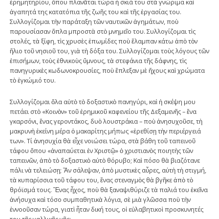
ἐρημητηρίου, ὅπου πλανᾶται τώρα ἡ σκιά του στὰ γνώριμα καὶ
ἀγαπητά της κατατόπια τῆς ζωῆς του καὶ τῆς ἐργασίας του.
Συλλογίζομαι τὴν παράταξη τῶν ναυτικῶν ἀγημάτων, ποὺ
παρουσίασαν ὅπλα μπροστὰ στὸ μνημεῖο του. Συλλογίζομαι τὶς
στολές, τὰ ξίφη, τὶς χρυσὲς ἐπωμίδες ποὺ ἔλαμπαν κάτω ἀπὸ τὸν
ἥλιο τοῦ νησιοῦ του, γιὰ τὴ δόξα του. Συλλογίζομαι τοὺς λόγους τῶν
ἐπισήμων, τοὺς ἐθνικοὺς ὕμνους, τὰ στεφάνια τῆς δάφνης, τὶς
πανηγυρικὲς κωδωνοκρουσίες, ποὺ ἔπλεξαν μὲ ἤχους καὶ χρώματα
τὸ ἐγκώμιό του.
Συλλογίζομαι ὅλα αὐτὸ τὸ δοξαστικὸ πανηγύρι, καὶ ἡ σκέψη μου
πετάει στὸ «Κοινὸν» τοῦ ἐρημικοῦ καφενείου τῆς Δεξαμενῆς – ἕνα
γκαρσόνι, ἕνας γεροντάκος, δυὸ λουστράκια – ποὺ ἀνησυχοῦσε, τὴ
μακρυνὴ ἐκείνη μέρα ὁ μακαρίτης μήπως «ἐρεθίσῃ τὴν περιέργειά
των». Τί ἀνησυχία θὰ εἶχε νοιώσει τώρα, στὰ βάθη τοῦ ταπεινοῦ
τάφου ὅπου «ἀναπαύεται ἐν Χριστῷ» ὁ χριστιανὸς ποιητὴς τῶν
ταπεινῶν, ἀπὸ τὸ δοξαστικὸ αὐτὸ θόρυβο; Καὶ πόσο θὰ βιαζότανε
πάλι νὰ τελειώσῃ; Ἂν σάλεψαν, ἀπὸ μυστικὲς αὖρες, αὐτὴ τὴ στιγμή,
τὰ κυπαρίσσια τοῦ τάφου του, ἕνας στεναγμὸς θὰ βγῆκε ἀπὸ τὸ
θρόϊσμά τους. Ἕνας ἦχος, ποὺ θὰ ξαναψιθύριζε τὰ παλιά του ἐκεῖνα
ἀνήσυχα καὶ τόσο συμπαθητικὰ λόγια, σὲ μιὰ γλῶσσα ποὺ τὴν
ἐννοοῦσαν τώρα, γιατὶ ἦταν δική τους, οἱ εὐλαβητικοὶ προσκυνητές
του τῆς γαλλικῆς γῆς: