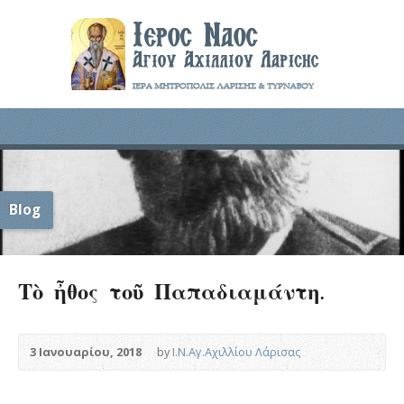
Blog
Τὸ ἦθος τοῦ Παπαδιαμάντη.
3 Ιανουαρίου, 2018
by
Ι.Ν.Αγ.Αχιλλίου Λάρισας