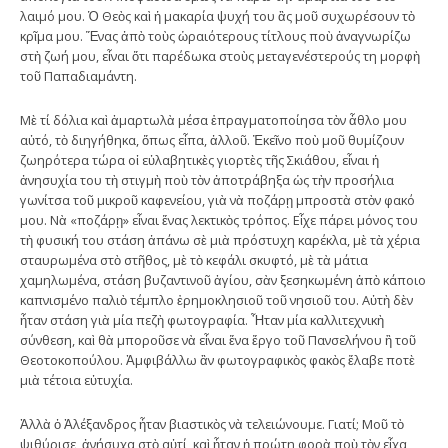
λαιμό μου. Ὁ Θεὸς καὶ ἡ μακαρία ψυχή του ἂς μοῦ συχωρέσουν τὸ
κρῖμα μου. Ἕνας ἀπὸ τοὺς ὡραιότερους τίτλους ποὺ ἀναγνωρίζω
στὴ ζωή μου, εἶναι ὅτι παρέδωκα στοὺς μεταγενέστερούς τη μορφὴ
τοῦ Παπαδιαμάντη.
Μὲ τί δόλια καὶ ἁμαρτωλὰ μέσα ἐπραγματοποίησα τὸν ἆθλο μου
αὐτό, τὸ διηγήθηκα, ὅπως εἶπα, ἀλλοῦ. Ἐκεῖνο ποὺ μοῦ θυμίζουν
ζωηρότερα τώρα οἱ εὐλαβητικὲς γιορτὲς τῆς Σκιάθου, εἶναι ἡ
ἀνησυχία του τὴ στιγμὴ ποὺ τὸν ἀποτράβηξα ὡς τὴν προσήλια
γωνίτσα τοῦ μικροῦ καφενείου, γιὰ νὰ ποζάρῃ μπροστὰ στὸν φακό
μου. Νὰ «ποζάρῃ» εἶναι ἕνας λεκτικὸς τρόπος. Εἶχε πάρει μόνος του
τὴ φυσική του στάση ἀπάνω σὲ μιὰ πρόστυχη καρέκλα, μὲ τὰ χέρια
σταυρωμένα στὸ στῆθος, μὲ τὸ κεφάλι σκυφτό, μὲ τὰ μάτια
χαμηλωμένα, στάση βυζαντινοῦ ἁγίου, σὰν ξεσηκωμένη ἀπὸ κάποιο
καπνισμένο παλιὸ τέμπλο ἐρημοκλησιοῦ τοῦ νησιοῦ του. Αὐτὴ δὲν
ἦταν στάση γιὰ μία πεζὴ φωτογραφία. Ἦταν μία καλλιτεχνικὴ
σύνθεση, καὶ θὰ μποροῦσε νὰ εἶναι ἕνα ἔργο τοῦ Πανσελήνου ἢ τοῦ
Θεοτοκοπούλου. Ἀμφιβάλλω ἂν φωτογραφικὸς φακὸς ἔλαβε ποτὲ
μιὰ τέτοια εὐτυχία.
Ἀλλὰ ὁ Ἀλέξανδρος ἦταν βιαστικὸς νὰ τελειώνουμε. Γιατί; Μοῦ τὸ
ψιθύρισε, ἀνήσυχα στὸ αὐτί, καὶ ἦταν ἡ πρώτη φορὰ ποὺ τὸν εἶχα