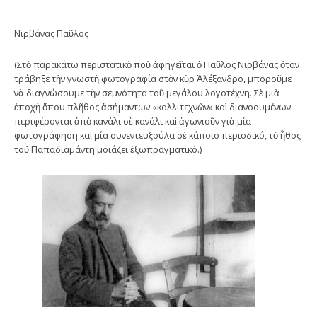
Νιρβάνας Παῦλος
(Στὸ παρακάτω περιστατικὸ ποὺ ἀφηγεῖται ὁ Παῦλος Νιρβάνας ὅταν
τράβηξε τὴν γνωστὴ φωτογραφία στὸν κὺρ Ἀλέξανδρο, μποροῦμε
νὰ διαγνώσουμε τὴν σεμνότητα τοῦ μεγάλου λογοτέχνη. Σὲ μιὰ
ἐποχὴ ὅπου πλῆθος ἀσήμαντων «καλλιτεχνῶν» καὶ διανοουμένων
περιφέρονται ἀπὸ κανάλι σὲ κανάλι καὶ ἀγωνιοῦν γιὰ μία
φωτογράφηση καὶ μία συνεντευξούλα σὲ κάποιο περιοδικό, τὸ ἦθος
τοῦ Παπαδιαμάντη μοιάζει ἐξωπραγματικό.)