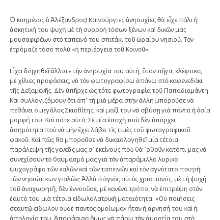
Ὁ καημένος ὁ Ἀλέξανδρος! Καινούργιες ἀνησυχίες θὰ εἶχε πάλι ἡ
ἀσκητική του ψυχὴ μὲ τὴ συρροὴ τόσων ξένων καὶ δικῶν μας
μουσαφιρέων στὸ ταπεινό του σπιτάκι τοῦ ὡραίου νησιοῦ. Τὸν
ἐτρόμαζε τόσο πολὺ «ἡ περιέργεια τοῦ Κοινοῦ».
Εἶχα διηγηθεῖ ἄλλοτε τὴν ἀνησυχία του αὐτή, ὅταν πῆγα, κλέφτικα,
μὲ χίλιες προφάσεις, νὰ τὸν φωτογραφίσω ἀπάνω στὸ καφενεδάκι
τῆς Δεξαμενῆς. Δὲν ὑπῆρχε ὡς τότε φωτογραφία τοῦ Παπαδιαμάντη.
Καὶ συλλογιζόμουν ὅτι ἀπ᾿ τὴ μιὰ μέρα στὴν ἄλλη μποροῦσε νὰ
πεθάνει ὁ μεγάλος Σκιαθίτης, καὶ μαζί του νὰ σβύσῃ γιὰ πάντα ἡ ὁσία
μορφή του. Καὶ πότε αὐτό; Σὲ μία ἐποχὴ ποὺ δὲν ὑπάρχει
ἀσημότητα ποὺ νὰ μὴν ἔχει λάβει τὶς τιμὲς τοῦ φωτογραφικοῦ
φακοῦ. Καὶ πῶς θὰ μποροῦσε νὰ δικαιολογηθεῖ μία τέτοια
παράλειψη τῆς γενεᾶς μας σ᾿ ἐκείνους ποὺ θὰ ῾ρθοῦν κατόπι μας νὰ
συνεχίσουν τὸ θαυμασμό μας γιὰ τὸν ἀπαράμιλλο λυρικὸ
ψυχογράφο τῶν καλῶν καὶ τῶν ταπεινῶν καὶ τὸν ἁγνότατο ποιητὴ
τῶν νησιώτικων γιαλῶν; Ἀλλὰ ὁ ἁγνὸς αὐτὸς χριστιανός, μὲ τὴ ψυχὴ
τοῦ ἀναχωρητῆ, δὲν ἐννοοῦσε, μὲ κανένα τρόπο, νὰ ἐπιτρέψη στὸν
ἑαυτό του μιὰ τέτοια εἰδωλολατρικὴ ματαιότητα. «Οὐ ποιήσεις
σεαυτῷ εἴδωλον οὐδὲ παντὸς ὁμοίωμα» ἦταν ἡ ἄρνησή του καὶ ἡ
ἀπολογία του. Ἀποφάσισα ὅμως νὰ πάρω τὴν ἁμαρτία του στὸ