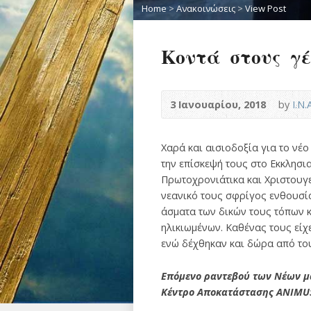
Home
>
Ανακοινώσεις
>
View Post
Κοντά στους γέ
3 Ιανουαρίου, 2018
by
Ι.Ν
Χαρά και αισιοδοξία για το νέ
την επίσκεψή τους στο Εκκλησι
Πρωτοχρονιάτικα και Χριστουγε
νεανικό τους σφρίγος ενθουσία
άσματα των δικών τους τόπων 
ηλικιωμένων. Καθένας τους είχε
ενώ δέχθηκαν και δώρα από του
Επόμενο ραντεβού των Νέων μας
Κέντρο Αποκατάστασης ANIMU