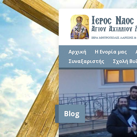
Αρχική
Η Ενορία μας
Συναξαριστής
Σχολή Βυ
Blog