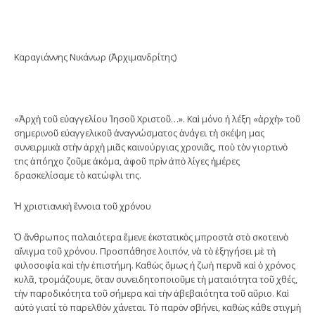
Καραγιάννης Νικάνωρ (Ἀρχιμανδρίτης)
«Ἀρχὴ τοῦ εὐαγγελίου Ἰησοῦ Χριστοῦ…». Καὶ μόνο ἡ λέξη «ἀρχὴ» τοῦ
σημερινοῦ εὐαγγελικοῦ ἀναγνώσματος ἀνάγει τὴ σκέψη μας
συνειρμικὰ στὴν ἀρχὴ μιᾶς καινούργιας χρονιᾶς, ποὺ τὸν γιορτινὸ
τnς ἀπόηχο ζοῦμε ἀκόμα, ἀφοῦ πρὶν ἀπὸ λίγες ἡμέρες
δρασκελίσαμε τὸ κατώφλι τnς.
Ἡ χριστιανικὴ ἔννοια τοῦ χρόνου
Ὁ ἄνθρωπος παλαιότερα ἔμενε ἐκστατικὸς μπροστὰ στὸ σκοτεινὸ
αἴνιγμα τοῦ χρόνου. Προσπάθησε λοιπόν, νὰ τὸ ἐξηγήσει μὲ τὴ
φιλοσοφία καὶ τὴν ἐπιστήμη. Καθὼς ὅμως ἡ ζωὴ περνᾶ καὶ ὁ χρόνος
κυλᾶ, τρομάζουμε, ὅταν συνειδητοποιοῦμε τὴ ματαιότητα τοῦ χθές,
τὴν παροδικότητα τοῦ σήμερα καὶ τὴν ἀβεβαιότητα τοῦ αὔριο. Καὶ
αὐτὸ γιατί τὸ παρελθὸν χάνεται. Τὸ παρὸν σβήνει, καθὼς κάθε στιγμὴ