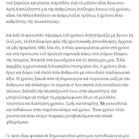
τοῦ ξεφεύγει καὶ γίνεται παρελθόν, ἐνῶ τὸ μέλλον εἶναι ἄγνωστο.
Αὐτὴ ἡ ἀσύλληπτη γιὰ τὴν ἀνθρώπινη ἀντίληψη ἔννοια τοῦ χρόνου,
κάνει τὸν Μέγα Βασίλειο νὰ ἀναρωτιέται «μήπως ὁ χρόνος εἶναι
καθρέπτης τῆς αἰωνιότητας»;
Καὶ ἐνῶ τὸ φευγαλέο πέρασμα τοῦ χρόνου δηλητηριάζει μὲ ἄγxos τὴ
ζωή μας, τὸ ἐλπιδοφόρο φῶς τῆς χριστιανικῆς ἀποκάλυψης, ἔρχεται
νὰ μᾶς ἠρεμήσει. Μᾶς λέει ὅτι, ὁ Θεὸς φανερώνεται μέσα στὸ χρόνο
καὶ στὸ πρόσωπο τοῦ Χριστοῦ περπατᾶ πάνω στὸ στέρεο ἔδαφος
τῆς ἱστορίας. Ἀπαντᾶ στὰ ἐρωτήματα καὶ τὶς ἀνησυχίες μας. Ἐδῶ
ἀκριβῶς ἡ χριστιανικὴ διδασκαλία ἐπισημαίνει ὅτι, ὁ χρόνος εἶναι
ἔργο καὶ δῶρο τοῦ Θεοῦ στὸν ἄνθρωπο μὲ σπουδαία παιδαγωγικὴ
ἀξία. Ὁ χρόνος ξεκινᾶ ἀπὸ τὴ δημιουργία καὶ πορεύεται μαζὶ μὲ τὸν
ἄνθρωπο καὶ ὁλόκληρο τὸ σύμπαν σ’ ἕνα σκοπὸ στὴ συντέλεια τῶν
αἰώνων, δηλαδὴ τὴν ὁλοκλήρωσή τους στὴν αἰωνιότητα. Θὰ
μπορούσαμε νὰ ποῦμε τὴ μεχαμόρφωση ὅλων σὲ μία ἄλλη
ποιότητα καὶ διάσταση χρόνου, ζωῆς καὶ ὕπαρξης. Ὅλα γεννιοῦνται
καὶ πεθαίνουν στὸν παρόντα κόσμο καὶ χρόνο. Ἕναν χρόνο τόσο
ρευστὸ καὶ ἕναν κόσμο διαρκῶς μεταβαλλόμενο καὶ τελικὰ
φθειρόμενο.
Γι’ αὐτὸ εἶναι φυσικὸ νὰ δημιουργεῖται μέσα μας ἡ ἐπιθυμία γιὰ μία