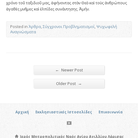
χρόνο τοῦ ταξιδιοῦ μας, ἀφήνοντας στὸν Θεὸ καὶ τοὺς ἀνθρώπους
ἀγαθὲς μνῆμες καὶ ἐλπίδες συνάντησης. Ἀμήν.
Posted in
Άρθρα
,
Σύγχρονοι Προβληματισμοί
,
Ψυχωφελή
Αναγνώσματα
←
Newer Post
→
Older Post
Αρχική
Εκκλησιαστικές Ιστοσελίδες
Επικοινωνία
Ιερός Μητροπολιτικός Ναός Αγίου Αχιλλίου Λάρισας