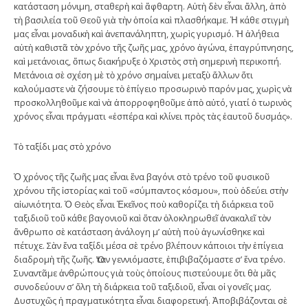
κατάσταση μόνιμη, σταθερὴ καὶ ἄφθαρτη. Αὐτὴ δὲν εἶναι ἄλλη, ἀπὸ
τὴ βασιλεία τοῦ Θεοῦ γιὰ τὴν ὁποία καὶ πλασθήκαμε. Ἡ κάθε στιγμὴ
μας εἶναι μοναδικὴ καὶ ἀνεπανάληπτη, χωρὶς γυρισμό. Ἡ ἀλήθεια
αὐτὴ καθιστᾶ τὸν χρόνο τῆς ζωῆς μας, χρόνο ἀγώνα, ἐπαγρύπνησης,
καὶ μετάνοιας, ὅπως διακήρυξε ὁ Χριστὸς στὴ σημερινὴ περικοπή.
Μετάνοια σὲ σχέση μὲ τὸ χρόνο σημαίνει μεταξὺ ἄλλων ὅτι
καλούμαστε νὰ ζήσουμε τὸ ἐπίγειο προσωρινὸ παρόν μας, χωρὶς νὰ
προσκολληθοῦμε καὶ νὰ ἀπορροφηθοῦμε ἀπὸ αὐτό, γιατί ὁ τωρινὸς
χρόνος εἶναι πράγματι «ἑσπέρα καὶ κλίνει πρὸς τὰς ἑαυτοῦ δυσμάς».
Τὸ ταξίδι μας στὸ χρόνο
Ὁ χρόνος τῆς ζωῆς μας εἶναι ἕνα βαγόνι στὸ τρένο τοῦ φυσικοῦ
χρόνου τῆς ἱστορίας καὶ τοῦ «σύμπαντος κόσμου», ποὺ ὁδεύει στὴν
αἰωνιότητα. Ὁ Θεὸς εἶναι Ἐκεῖνος ποὺ καθορίζει τὴ διάρκεια τοῦ
ταξιδιοῦ τοῦ κάθε βαγονιοῦ καὶ ὅταν ὁλοκληρωθεῖ ἀνακαλεῖ τὸν
ἄνθρωπο σὲ κατάσταση ἀνάλογη μ’ αὐτὴ ποὺ ἀγωνίσθηκε καὶ
πέτυχε. Σὰν ἕνα ταξίδι μέσα σὲ τρένο βλέπουν κάποιοι τὴν ἐπίγεια
διαδρομὴ τῆς ζωῆς. Ὅταν γεννιόμαστε, ἐπιβιβαζόμαστε σ’ ἕνα τρένο.
Συναντᾶμε ἀνθρώπους γιὰ τοὺς ὁποίους πιστεύουμε ὅτι θὰ μᾶς
συνοδεύουν σ’ ὅλη τὴ διάρκεια τοῦ ταξιδιοῦ, εἶναι οἱ γονεῖς μας.
Δυστυχῶς ἡ πραγματικότητα εἶναι διαφορετική. Ἀποβιβάζονται σὲ