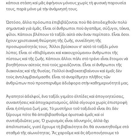
κάποια στάση καὶ μᾶς ἀφήνουν μόνους χωρὶς τὴ φυσικὴ παρουσία
τους, παρὰ μόνο μὲ τὴν ἀνάμνησή τους.
Ὡστόσο, ἄλλα πρόσωπα ἐπιβιβάζονται ποὺ θὰ ἀποδειχθοῦν πολὺ
σημαντικὰ γιὰ ἐμᾶς. Εἶναι οἱ ἄνθρωποι ποὺ ἀγαπᾶμε, σύζυγοι, τέκνα,
φίλοι. Κάποιοι βλέπουν τὸ ταξίδι αὐτὸ σὰν ἕναν περίπατο. Εἶναι ὅσοι
ἔχουν χριστιανικὴ θεώρηση τῆς ζωῆς, συνείδηση τῆς
προσωρινότητάς τους. Ἄλλοι βρίσκουν σ’ αὐτὸ τὸ ταξίδι μόνο
λύπες. Εἶναι οἱ «θλιβόμενοι καὶ κακουχούμενοι» ἄνθρωποι τῆς
πίστεως καὶ τῆς ζωῆς. Κάποιοι ἄλλοι πάλι στὸ τρένο εἶναι ἕτοιμοι νὰ
βοηθήσουν αὐτοὺς ποὺ τοὺς χρειάζονται. Εἶναι οἱ ἄνθρωποι τῆς
διακονίας καὶ τῆς θυσίας. Πολλοὶ ἀνεβοκατεβαίνουν καὶ ἐμεῖς δὲν
τοὺς ἀντιλαμβανόμασθε. Εἶναι τὸ ἀναρίθμητο πλῆθος τῶν
ἀνθρώπων ποὺ προσπερνᾶμε ἀδιάφορα στὴν καθημερινότητά μας.
Ἀγαπητοὶ ἀδελφοί, ἕνα ταξίδι γεμάτο ἐλπίδες καὶ ἀπογοητεύσεις,
συναντήσεις καὶ ἀποχαιρετισμούς, ἀλλὰ σίγουρα χωρὶς ἐπιστροφὴ
εἶναι ἡ ἐπίγεια ζωή μας. Τὸ μυστήριο τοῦ ταξιδιοῦ εἶναι ὅτι δὲν
ξέρουμε πότε θὰ ἀποβιβασθοῦμε ὁριστικὰ ἐμεῖς καὶ οἱ
συνταξιδιῶτες μας. Ὁ χωρισμὸς εἶναι ὀδυνηρός, ἀλλὰ ὄχι
ἀπελπιστικός, γιατί ἔχουμε τὴ βεβαιότητα ὅτι θὰ συναντηθοῦμε στὸ
σταθμὸ τῆς αἰωνιότητας. Ἂς χαροῦμε καὶ ἂς ἀξιοποιήσουμε τὸ