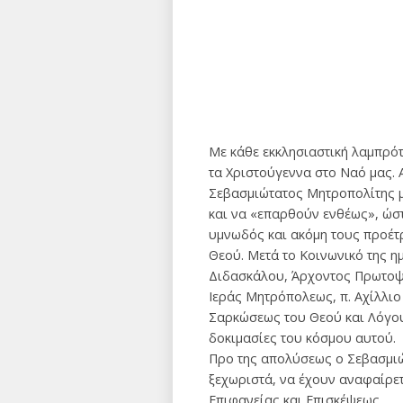
Με κάθε εκκλησιαστική λαμπρότ
τα Χριστούγεννα στο Ναό μας. 
Σεβασμιώτατος Μητροπολίτης μα
και να «επαρθούν ενθέως», ώσ
υμνωδός και ακόμη τους προέτ
Θεού. Μετά το Κοινωνικό της 
Διδασκάλου, Άρχοντος Πρωτοψά
Ιεράς Μητρόπολεως, π. Αχίλλιο
Σαρκώσεως του Θεού και Λόγου 
δοκιμασίες του κόσμου αυτού.
Προ της απολύσεως ο Σεβασμιώ
ξεχωριστά, να έχουν αναφαίρετ
Επιφανείας και Επισκέψεως.