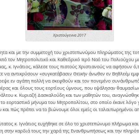
Χριστούγεννα 2017
ητα και με την συμμετοχή του χριστεπωνύμου πληρώματος της το
Από τον Μητροπολιτικό και Καθεδρικό Ιερό Ναό του Πολιούχου μα
ς, κ. Ιγνάτιος, κάλεσε τους πιστούς Χριστιανούς να αφήσουν ό,
τε να αντικρύσουν «συγκατάβασιν Θεϊκήν άνωθεν εν Βηθλεέμ εμφ
ρεψε εν αγάπη πολλή να σκεφθούν και τον πονεμένο συνάνθρωπό 
ημέρας και όλους τους εορτίους ύμνους, που εψάλησαν θαυμασί
λτου κ. Κυριαζή Δασκαλούδη και των μαθητών του, αναγνώσθηκ
 το εορταστικό μήνυμα του Μητροπολίτου, στο οποίο έκανε λόγο 
και πώς πρέπει να το βιώνουμε όλοι εμείς οι ταλαιπωρημένοι από
τατος κ. Ιγνάτιος ευχήθηκε σε όλο το χριστεπώνυμο πλήρωμα κα
η στην καρδιά τους την χαρά της Ενανθρωπήσεως και την πληρότ