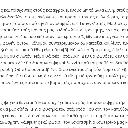
ς καί πάσχοντες στούς καταφρονεμένους ἀπ’ τά ἄλλα ἔθνη, στού
κῶν ἀγαθῶν, στούς ἀνέργους καί προσπίπτοντας στόν Κύριο, ταιρι
φήτου Ἡσαΐου, πού τήν ἐπαναλαμβάνει ὁ Εὐαγγελιστής Ματθαῖος, 
θεραπεύσῃ τούς πόνους μας. «Ἰδού» λέει ὁ Προφήτης, «ὁ παῖς μου
σω τό πνεῦμα μου ἐπ’ αὐτόν, καί κρίσιν τοῖς ἔθνεσιν ἀπαγγελεῖ· ο
τήν φωνήν αὐτοῦ. Κάλαμον συντετριμμένον οὐ κατεάξει καί λίνον τ
ί τῷ ὀνόματι αὐτοῦ ἔθνη ἐλπιοῦσι»[5]. Νά, λέει ὁ Προφήτης, ὁ ἐκλε
μα μου σ’ Αὐτόν. Νόμο θά φέρῃ στά ἔθνη. Δέν θά φωνάζει, δέν θά
λασμένο δέν θά ἀποσυντρίψῃ καί λυχνία πού τρεμοσβήνει δέν θά
υρασθῇ. Οὔτε θά συντριβῇ ἕως ὅτου ἐγκαταστήσῃ τόν Νόμο στή γῆ.
αστήσῃ τήν Πίστι σ’ Αὐτόν σ’ ὅλα τά ἔθνη. Θά ἐργασθῇ μέ πολλή ἀγ
στενάζοντες κάτω ἀπό τό βάρος τῆς δυστυχίας, σάν σπασμένα κα
ς ψυχικά ἔρχεται ὁ Μεσσίας, ὄχι διά νά μᾶς ἀποσυντρίψῃ μέ τήν 
τε νά μᾶς σβήσῃ μ’ ἕνα φύσημα τοῦ στόματός Του σάν τόν καπνίζο
ῃ ἐπάνω μας, διά νά συνδέσῃ καί ἐπιδέσῃ τόν σπασμένο κάλαμο 
αδώσῃ τήν λάμψι της καί φωτίσῃ τόν ἐσκοτισμένο ἐσωτερικό μας κ