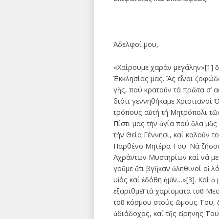
Ἀδελφοί μου,
«Χαίρουμε χαράν μεγάλην»[1] ὅ
Ἐκκλησίας μας. Ἄς εἶναι ζοφώδει
γῆς, πού κρατοῦν τά πρῶτα σ’ 
διότι γεννηθήκαμε Χριστιανοί 
τρόπους αὐτή τή Μητρόπολι τῶν
Πίστι μας τήν ἁγία πού ὅλα μᾶ
τήν Θεία Γέννησι, καί καλοῦν 
Παρθένο Μητέρα Του. Νά ζήσου
Ἀχράντων Μυστηρίων καί νά μετ
γοῦμε ὅτι βγῆκαν ἀληθινοί οἱ λ
υἱός καί ἐδόθη ἡμῖν…»[3]. Καί
ἐξαριθμεῖ τά χαρίσματα τοῦ Μεσ
τοῦ κόσμου στούς ὤμους Του, ὄτ
ἀδιάδοχος, καί τῆς εἰρήνης Του