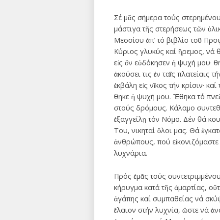
Σέ μᾶς σήμερα τούς στερημένου
μάστιγα τῆς στερήσεως τῶν ὑλι
Μεσσίου ἀπ’ τό βιβλίο τοῦ Προ
Κύριος γλυκύς καί ἥρεμος, νά 
εἰς ὅν εὐδόκησεν ἡ ψυχή μου· θή
ἀκούσει τις ἐν ταῖς πλατείαις 
ἐκβάλη εἰς νῖκος τήν κρίσιν· κα
θηκε ἡ ψυχή μου. Ἔθηκα τό πνεῦ
στούς δρόμους. Κάλαμο συντεθ
ἐξαγγείλῃ τόν Νόμο. Δέν θά κο
Του, νικηταί ὅλοι μας. Θά ἐγκατ
ἀνθρώπους, πού εἰκονιζόμαστε 
λυχνάρια.
Πρός ἐμᾶς τούς συντετριμμένου
κήρυγμα κατά τῆς ἁμαρτίας, οὔ
ἀγάπης καί συμπαθείας νά σκύψ
ἔλαιον στήν λυχνία, ὥστε νά ἀν