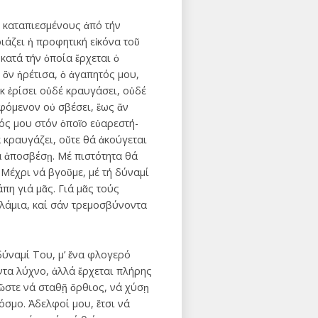
ς καταπιεσμένους ἀπό τήν
άζει ἡ προφητική εἰκόνα τοῦ
κατά τήν ὁποία ἔρχεται ὁ
 ὅν ἠρέτισα, ὁ ἀγαπητός μου,
ὐκ ἐρίσει οὐδέ κραυγάσει, οὐδέ
υφόμενον οὐ σβέσει, ἕως ἄν
κτός μου στόν ὁποῖο εὐαρεστή-
 κραυγάζει, οὔτε θά ἀκούγεται
 ἀποσβέσῃ. Μέ πιστότητα θά
 Μέχρι νά βγοῦμε, μέ τή δύναμί
άπη γιά μᾶς. Γιά μᾶς τούς
λάμια, καί σάν τρεμοσβύνοντα
δύναμί Του, μ’ ἕνα φλογερό
ντα λύχνο, ἀλλά ἔρχεται πλήρης
ὥστε νά σταθῇ ὄρθιος, νά χύσῃ
όσμο. Ἀδελφοί μου, ἔτσι νά