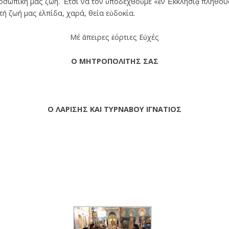
σωπική μας ζωή. Ἔτσι νά τόν ὑποδεχθοῦμε «ἐν Ἐκκλησίᾳ πληθούσ
ή ζωή μας ἐλπίδα, χαρά, θεία εὐδοκία.
Μέ ἄπειρες ἑόρτιες Εὐχές
Ο ΜΗΤΡΟΠΟΛΙΤΗΣ ΣΑΣ
Ο ΛΑΡΙΣΗΣ ΚΑΙ ΤΥΡΝΑΒΟΥ ΙΓΝΑΤΙΟΣ