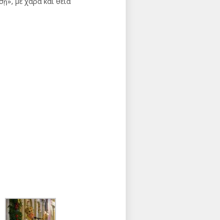
ῃ», μέ χαρά καί θεία