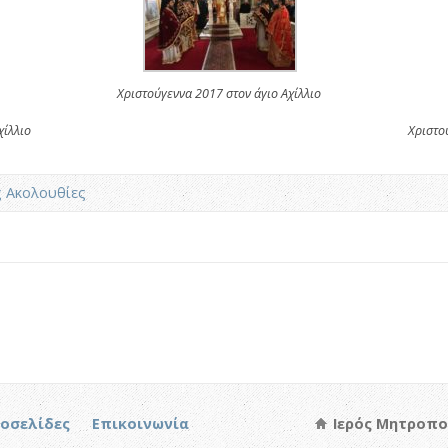
Χριστούγεννα 2017 στον άγιο Αχίλλιο
χίλλιο
Χριστο
ς Ακολουθίες
τοσελίδες
Επικοινωνία
Ιερός Μητροπο