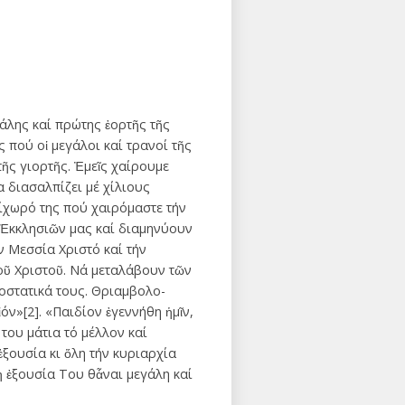
άλης καί πρώτης ἑορτῆς τῆς
ς πού οἱ μεγάλοι καί τρανοί τῆς
ῆς γιορτῆς. Ἐμεῖς χαίρουμε
 διασαλπίζει μέ χίλιους
ρίχωρό της πού χαιρόμαστε τήν
 Ἐκκλησιῶν μας καί διαμηνύουν
ν Μεσσία Χριστό καί τήν
οῦ Χριστοῦ. Νά μεταλάβουν τῶν
οστατικά τους. Θριαμβολο-
όν»[2]. «Παιδίον ἐγεννήθη ἡμῖν,
του μάτια τό μέλλον καί
ἐξουσία κι ὅλη τήν κυριαρχία
 ἡ ἐξουσία Του θἆναι μεγάλη καί