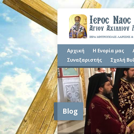
Αρχική
Η Ενορία μας
Συναξαριστής
Σχολή Βυ
Blog