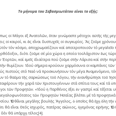
Το μήνυμα του Σεβασμιωτάτου είναι το εξής:
πως οἱ Μάγοι ἐξ Ἀνατολῶν, ὅταν γινώμαστε μέτοχοι αὐτῆς τῆς μεγ
ς οἱ καιροί, κι ἄς εἶναι δυστυχεῖς οἱ συγκυρίες. Ἄς ζοῦμε χρόνου
αὐτόν τόν κόσμο, ἀποχρωματίζουν καί ἀποϊεροποιοῦν τό μεγαλεῖο τ
Ὀρθόδοξοι, διότι ζοῦμε σέ μία χώρα ἡ ὁποία τοὐλάχιστον ἕως τώρα
 Ἑορτῶν, καί ἐμεῖς ἰδιαίτερα πού ζοῦμε στήν Λάρισα καί στήν πε
ς τήν θυμίζουν. Ἰδού σήμερα κρούουν χαρμόσυνα οἱ καμπάνες τῶν
τούς πιστούς στό Ναό νά προσκυνήσουν τόν μέγα Ἀναμενόμενο, τό
ν τό θαῦμα τῆς σαρκώσεως τοῦ Λόγου, τήν ἐνανθρώπησι τοῦ Ἰησ
αφέρουν τήν χαρά τῶν Χριστουγέννων στά σπίτια τους καί τά ὑπ
όγοι τῶν Προφητῶν. «Ἰδού ἡ Παρθένος ἕξει ἐν γαστρί καί τέξεται υἱ
 ὁ μεγαλοφωνότατος τῶν Προφητῶν Ἡσαΐας βλέπει μέ τά προφητικά 
σίου. Ὅτι θἆναι μεγάλης βουλῆς Ἄγγελος, ὁ ὁποῖος θά ἔχῃ ὅλη τήν 
ι θά εἶναι Θεός ἰσχυρός, πατέρας αἰώνιος, ἡγεμόνας εἰρήνης. Ὅτι
 δέν θά ὑπάρχῃ τέλος[4].