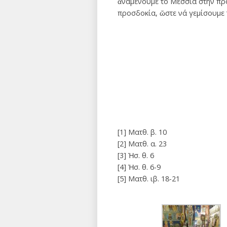
ἀναμένουμε τό Μεσσία στήν προ
προσδοκία, ὥστε νά γεμίσουμε τ
[1] Ματθ. β. 10
[2] Ματθ. α. 23
[3] Ἡσ. θ. 6
[4] Ἡσ. θ. 6-9
[5] Ματθ. ιβ. 18-21