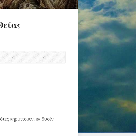
Θείας
ότες κηρύττομεν, ἐν δυσίν