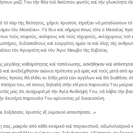
ήσουν μαζί Του τήν θέα τοῦ Ἀκτίστου φωτός καί τήν γλυκύτητα τ
πό τό πῦρ τῆς θεότητος, χάριτι Χριστοῦ, ἔτρεξαν νά μεταδώσουν 
μεν τόν Μεσσίαν». Τό ἴδιο καί σήμερα ὅπως τότε ὁ Μεσσίας Ἰησ
ύνουν τούς σοφούς, ἀσόφους καί τούς ἰσχυρούς, ἀνίσχυρους τοῦ
φωστῆρες, διδασκάλους καί εὐεργέτες ἡμῶν τε καί ὅλης τῆς ἀνθρ
ΐσιο τόν Ἁγιορείτη καί τόν Ἅγιο Ἰάκωβο τῆς Εὐβοίας.
ς τῆς μεγάλης καθαρότητας καί ταπείνωσης, ἀσκήθηκαν καί ἀπέκτησ
οῦ καί ἀνεδείχθησαν αἰώνια πρότυπα γιά ἐμᾶς καί τούς μετά ἀπό ἐμ
στός Ἱησοῦς θά ἔλθει ἐν δόξη μετά τῶν ἀγγέλων καί θά διαθέσει σ
 πατέρα του, σέ ὅσους δηλαδή στήν ἐπίγεια παρουσία Του μοίρασ
οντάς μας ὅτι ἀναχωρεῖ μέ τήν Ἁγία Ἀνάληψή Του, νά λάβει τήν βα
ήν δευτέρα παρουσία Του κρίνοντας μέ δικαιοσύνη.
αι δοξάσατε, Χριστός ἐξ οὑρανοῦ ἀπαντήσατε…».
 σας, μακράν ἀπό κάθε κοσμικό καί παγανιστικό, εἰδωλολατρικό
ίηση προβάλλει ἐνώπιον μας, ξεδιάντροπα, ἀδίστακτα, σχιζοφρεν