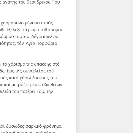
ῆς ἀγάπης τοῦ θεανδρικοῦ Του
τό χαρμόσυνο μήνυμα στούς
οῦς ἐξέλεξε τά μωρά τοῦ κόσμου
 κόσμου τούτου. Λέγω ἀδελφοί
ωπότητος, τόν Ἅγιο Πορφύριο
αν τό χάρισμα τῆς ὑπακοῆς στό
ᾶς, ἕως τῆς συντελείας τοῦ
τούς κατά χάριν ὁμοίους του
ε καί μοιράζει μέσῳ τῶν θείων
σιλεία τοῦ πατέρα Του, τήν
 καί δυσῶδες σαρκικό φρόνημα,
ικά καί στανικά κατά κόρον.