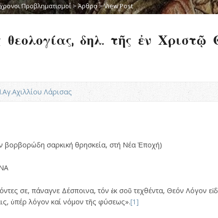
χρονοι Προβληματισμοί
>
Άρθρα
>
View Post
 θεολογίας, δηλ. τῆς ἐν Χριστῷ 
Ν.Αγ.Αχιλλίου Λάρισας
ήν βορβορώδη σαρκική θρησκεία, στή Νέα Ἐποχή)
ΝΑ
ντες σε, πάναγνε Δέσποινα, τόν ἐκ σοῦ τεχθέντα, Θεόν Λόγον εἰδ
αις, ὑπέρ λόγον καί νόμον τῆς φύσεως».
[1]