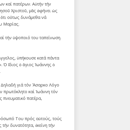
ων καί πατέρων. Αὐτήν τήν
ησοῦ Χριστοῦ, μᾶς ἀφήνει ὡς
 ὅτι οὕτως δυνάμεθα νά
ου Μαρίας.
καί τήν ὑψοποιό του ταπείνωση.
Ἄγγελος, ὑπήκουσε κατά πάντα
. Ὁ ἵδιος ὁ ἅγιος Ἰωάννης ὁ
.
. Δηλαδή γιά τόν Ἄσαρκο Λόγο
ν πρωτόκλητο καί Ἰωάννη τόν
υς πνευματικό πατέρα,
πρόσωπό Του πρός αὐτούς, τούς
 τήν δυνατότητα, ἐκείνη τήν