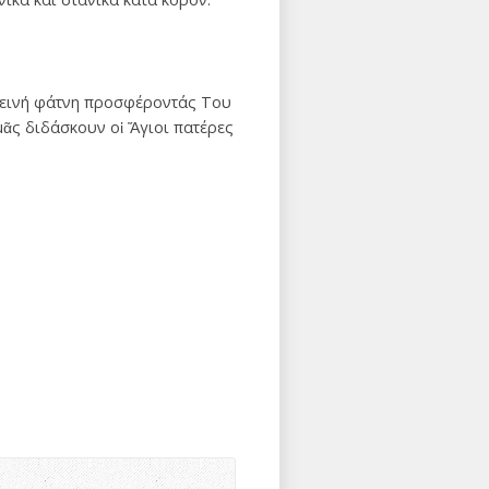
απεινή φάτνη προσφέροντάς Του
μᾶς διδάσκουν οἱ Ἅγιοι πατέρες