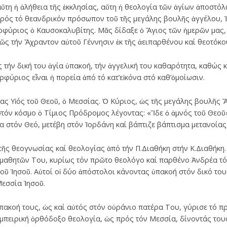
ὕτη ἡ ἀλήθεια τῆς ἐκκλησίας, αὕτη ἡ θεολογία τῶν ἁγίων ἀποστόλ
πρός τό θεανδρικόν πρόσωπον τοῦ τῆς μεγάλης βουλῆς ἀγγέλου, Ἰ
ρφύριος ὁ Καυσοκαλυβίτης. Μᾶς δίδαξε ὁ Ἅγιος τῶν ἡμερῶν μας,
νῶς τήν Ἄχραντον αὐτοῦ Γέννησιν ἐκ τῆς ἀειπαρθένου καί θεοτόκ
 τήν δική του ἁγία ὑπακοή, τήν ἀγγελική του καθαρότητα, καθώς 
φύριος εἷναι ἡ πορεία ἀπό τό κατ’εἰκόνα στό καθ’ὁμοίωσιν.
ς Υἱός τοῦ Θεοῦ, ὁ Μεσσίας. Ὁ Κύριος, ὡς τῆς μεγάλης βουλῆς 
στόν κόσμο ὁ Τίμιος Πρόδρομος λέγοντας: «Ἵδε ὁ ἀμνός τοῦ Θεοῦ»
 στόν Θεό, μετέβη στόν Ἰορδάνη καί βάπτιζε βάπτισμα μετανοίας
ῆς θεογνωσίας καί θεολογίας ἀπό τήν Π.Διαθήκη στήν Κ.Διαθήκη
μαθητῶν Του, κυρίως τόν πρῶτο θεολόγο καί παρθένο Ἀνδρέα τό
τοῦ Ἱησοῦ. Αὐτοί οἱ δύο ἀπόστολοι κάνοντας ὑπακοή στόν δικό το
εσσία Ἰησοῦ.
πακοή τους, ὡς καί αὐτός στόν οὐράνιο πατέρα Του, γύρισε τό 
ἐμπειρική ὀρθόδοξο θεολογία, ὡς πρός τόν Μεσσία, δίνοντάς τους