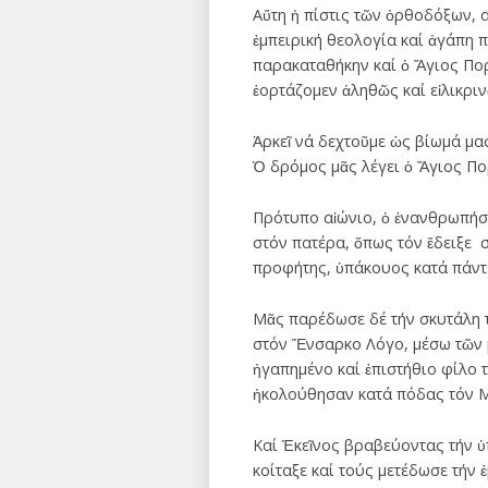
Αὕτη ἡ πίστις τῶν ὀρθοδόξων, α
ἐμπειρική θεολογία καί ἀγάπη 
παρακαταθήκην καί ὁ Ἅγιος Πο
ἑορτάζομεν ἀληθῶς καί εἰλικρι
Ἀρκεῖ νά δεχτοῦμε ὡς βίωμά μας
Ὁ δρόμος μᾶς λέγει ὁ Ἅγιος Πορ
Πρότυπο αἰώνιο, ὁ ἐνανθρωπήσα
στόν πατέρα, ὅπως τόν ἔδειξε 
προφήτης, ὑπάκουος κατά πάντα
Μᾶς παρέδωσε δέ τήν σκυτάλη τ
στόν Ἔνσαρκο Λόγο, μέσω τῶν 
ἠγαπημένο καί ἐπιστήθιο φίλο 
ἠκολούθησαν κατά πόδας τόν Μ
Καί Ἐκεῖνος βραβεύοντας τήν ὑ
κοίταξε καί τούς μετέδωσε τήν 