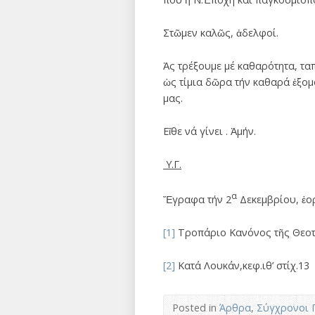
Στῶμεν καλῶς, ἀδελφοί.
Ἀς τρέξουμε μέ καθαρότητα, τ
ὡς τίμια δῶρα τήν καθαρά ἐξομ
μας.
Εἴθε νά γίνει . Ἀμήν.
Υ.Γ.
α
Ἔγραφα τήν 2
Δεκεμβρίου, ἑο
[1]
Τροπάριο Κανόνος τῆς Θεοτό
[2]
Κατά Λουκάν,κεφ.ιθ’ στίχ.13
Posted in
Άρθρα
,
Σύγχρονοι 