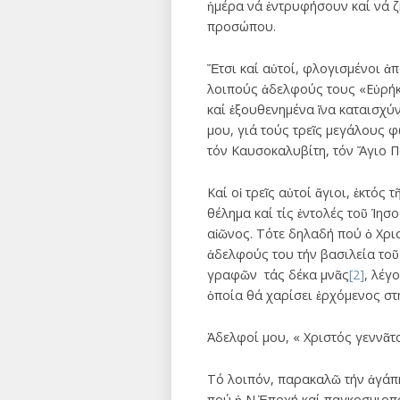
ἡμέρα νά ἐντρυφήσουν καί νά ζ
προσώπου.
Ἔτσι καί αὐτοί, φλογισμένοι ἀ
λοιπούς ἀδελφούς τους «Εὑρήκα
καί ἐξουθενημένα ἵνα καταισχ
μου, γιά τούς τρεῖς μεγάλους 
τόν Καυσοκαλυβίτη, τόν Ἅγιο Πα
Καί οἱ τρεῖς αὐτοί ἅγιοι, ἐκτό
θέλημα καί τίς ἐντολές τοῦ Ἰησ
αἰῶνος. Τότε δηλαδή πού ὁ Χρι
ἀδελφούς του τήν βασιλεία τοῦ
γραφῶν τάς δέκα μνᾶς
[2]
, λέγ
ὁποία θά χαρίσει ἐρχόμενος στ
Ἀδελφοί μου, « Χριστός γεννᾶτ
Τό λοιπόν, παρακαλῶ τήν ἀγάπη
πού ἡ Ν.Ἐποχή καί παγκοσμιοπο