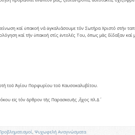
απείνωση καί ὑπακοή νά ἀγκαλιάσουμε τόν Σωτήρα Χριστό στήν τ
ολόγηση καί τήν ὑπακοή στίς ἐντολές Του, ὅπως μᾶς δίδαξαν καί 
ρτή τοῦ Ἁγίου Πορφυρίου τοῦ Καυσοκαλυβίτου.
κου εἰς τόν ὄρθρον τῆς Παρασκευῆς ,ἦχος πλ.Δ΄
Προβληματισμοί
,
Ψυχωφελή Αναγνώσματα