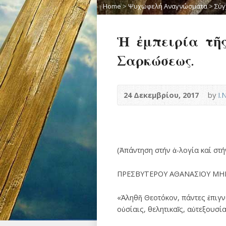
Home
>
Ψυχωφελή Αναγνώσματα
>
Σύγ
Ἡ ἐμπειρία τῆς
Σαρκώσεως.
24 Δεκεμβρίου, 2017
by
Ι.
(Ἀπάντηση στήν ἀ-λογία καί στ
ΠΡΕΣΒΥΤΕΡΟΥ ΑΘΑΝΑΣΙΟΥ ΜΗ
«Ἀληθῆ Θεοτόκον, πάντες ἐπιγνό
οὐσίαις, θελητικαῖς, αὐτεξουσί