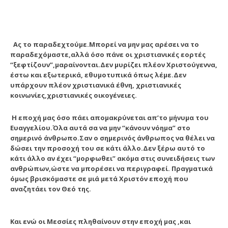
Ας το παραδεχτούμε.Μπορεί να μην μας αρέσει να το
παραδεχόμαστε,αλλά όσο πάνε οι χριστιανικές εορτές
“ξεφτίζουν”,μαραίνονται.Δεν μυρίζει πλέον Χριστούγεννα,
έστω και εξωτερικά, εθυμοτυπικά όπως λέμε.Δεν
υπάρχουν πλέον χριστιανικά έθνη, χριστιανικές
κοινωνίες,χριστιανικές οικογένειες.
Η εποχή μας όσο πάει απομακρύνεται απ’το μήνυμα του
Ευαγγελίου.Όλα αυτά σα να μην “κάνουν νόημα” στο
σημερινό άνθρωπο.Σαν ο σημερινός άνθρωπος να θέλει να
δώσει την προσοχή του σε κάτι άλλο.Δεν ξέρω αυτό το
κάτι άλλο αν έχει “μορφωθει” ακόμα στις συνειδήσεις των
ανθρώπων,ώστε να μπορέσει να περιγραφεί. Πραγματικά
όμως βρισκόμαστε σε μιά μετά Χριστόν εποχή που
αναζητάει τον Θεό της.
Και ενώ οι Μεσσίες πληθαίνουν στην εποχή μας ,και