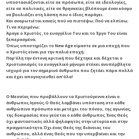
υποστασιάζονται είτε σε πρόσωπα, είτε σε ιδεολογίες,
είτε σε πολιτικές, είτε σε θρησκείες βλέπουμε έναν κόσμο
να βουλιάζει στη λάσπη που ο ίδιος παράγει.
Και αναρωτιέται κανείς πού να πιστέψω; Πού να ελπίσω;
Τι να περιμένω;
Άραγε ο Χριστός ,το ευαγγέλιο Του και το Έργο Του είναι
ξεπερασμένα;
Όπως υποστηρίζει το New Age είμαστε σε μια εποχή που
ο Χριστός είναι για την παλιά εποχή;
Παρ’όλη την έντονη κριτική που δέχτηκε και δέχεται ο
Χριστιανισμός το ευαγγελικό μήνυμα στέκει ανυπέρβλητα
ισχυρό για τον σημερινό άνθρωπο που ζητάει πάρα πολλά
και έχει απογοητευθεί απ’όλα!
Ο Μεσσίας που προβάλλουν τα Χριστούγεννα είναι ο
άνθρωπος Ιησούς.Ο Θεός λαμβάνει υπόσταση στο κάθε
ανθρώπινο πρόσωπο και μετέχει του πόνου, της αγωνίας,
της δοκιμασίας που γεύεται ο κάθε άνθρωπος.Ένας Θεός
όχι φανταστικός αλλά ψηλαφητός στην ιστορία και στην
πραγματικότητα.Όχι ένας Θεός της διάνοιας του
ανθρώπου, αλλά ένας Θεός που την υπερβαίνει και την