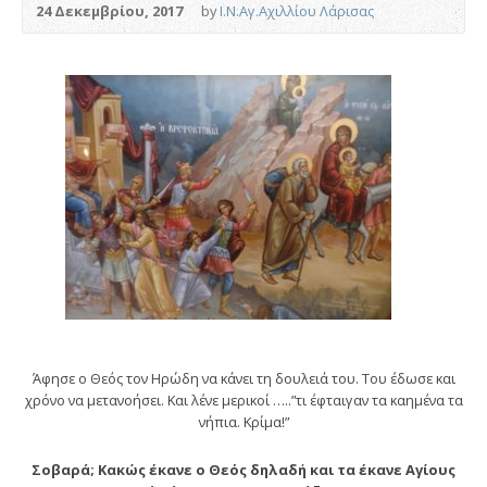
24 Δεκεμβρίου, 2017
by
Ι.Ν.Αγ.Αχιλλίου Λάρισας
Άφησε ο Θεός τον Ηρώδη να κάνει τη δουλειά του. Του έδωσε και
χρόνο να μετανοήσει. Και λένε μερικοί …..”τι έφταιγαν τα καημένα τα
νήπια. Κρίμα!”
Σοβαρά; Κακώς έκανε ο Θεός δηλαδή και τα έκανε Αγίους