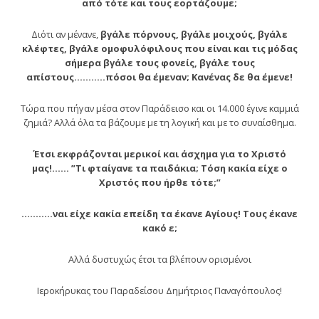
από τότε και τους εορτάζουμε;
Διότι αν μένανε,
βγάλε πόρνους, βγάλε μοιχούς, βγάλε
κλέφτες, βγάλε ομοφυλόφιλους που είναι και τις μόδας
σήμερα βγάλε τους φονείς, βγάλε τους
απίστους………..πόσοι θα έμεναν; Κανένας δε θα έμενε!
Τώρα που πήγαν μέσα στον Παράδεισο και οι 14.000 έγινε καμμιά
ζημιά? Αλλά όλα τα βάζουμε με τη λογική και με το συναίσθημα.
Έτσι εκφράζονται μερικοί και άσχημα για το Χριστό
μας!…… ”Τι φταίγανε τα παιδάκια; Τόση κακία είχε ο
Χριστός που ήρθε τότε;”
………..ναι είχε κακία επείδη τα έκανε Αγίους! Τους έκανε
κακό ε;
Αλλά δυστυχώς έτσι τα βλέπουν ορισμένοι
Ιεροκήρυκας του Παραδείσου Δημήτριος Παναγόπουλος!