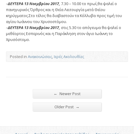
–
ΔΕΥΤΕΡΑ 13 Νοεμβρίου 2017,
7.30 – 10.00 το πρωί,θα ψαλεί ο
πανηγυρικός Όρθρος και η Θεία Λειτουργία μετά Θείου
κηρύγματος.Στο τέλος θα διαβαστούν τα Κόλλυβα προς τιμή του
αγίου Ιωάννου του Χρυσοστόμου.
–
ΔΕΥΤΕΡΑ 13 Νοεμβρίου 2017,
στις 5.30 το απόγευμα θα ψαλεί ο
μεθέορτος Εσπερινός και η Παράκληση στον άγιο Ιωάννη το
Χρυσόστομο.
Posted in
Ανακοινώσεις
,
Ιερές Ακολουθίες
←
Newer Post
→
Older Post