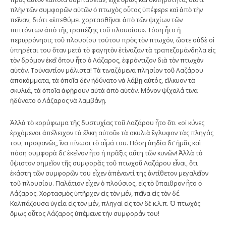
πλὴν τῶν συμφορῶν αὐτῶν ὁ πτωχὸς οὗτος ὑπέφερε καὶ ἀπὸ τὴν
πεῖναν, διότι «ἐπεθύμει χορτασθῆναι ἀπὸ τῶν ψιχίων τῶν
πιπτόντων ἀπὸ τῆς τραπέζης τοῦ πλουσίου». Τόση ἦτο ἡ
περιφρόνησις τοῦ πλουσίου τούτου πρὸς τὸν πτωχόν, ὥστε οὐδὲ οἱ
ὑπηρέται του ὅταν μετὰ τὸ φαγητὸν ἐτίναζαν τὰ τραπεζομάνδηλα εἰς
τὸν δρόμον ἐκεῖ ὅπου ἦτο ὁ Λάζαρος, ἐφρόντιζον διὰ τὸν πτωχὸν
αὐτόν. Τοὐναντίον μάλιστα! Τὰ τιναζόμενα πλησίον τοῦ Λαζάρου
ἀποκόμματα, τὰ ὁποῖα δὲν ἠδύνατο νὰ λάβῃ αὐτός, εἵλκυον τὰ
σκυλιά, τὰ ὁποῖα ἀφῄρουν αὐτὰ ἀπὸ αὐτόν. Μόνον ψίχαλά τινα
ἠδύνατο ὁ Λάζαρος νὰ λαμβάνῃ.
Ἀλλὰ τὸ κορύφωμα τῆς δυστυχίας τοῦ Λαζάρου ἦτο ὅτι «οἱ κύνες
ἐρχόμενοι ἀπέλειχον τὰ ἕλκη αὐτοῦ» τὰ σκυλιὰ ἔγλυφον τὰς πληγάς
του, προφανῶς, ἵνα πίνωσι τὸ αἷμά του. Πόση ἀηδία δι’ ἡμᾶς καὶ
πόση συμφορὰ δι’ ἐκεῖνον ἦτο ἡ πρᾶξις αὕτη τῶν κυνῶν! Ἀλλὰ τὸ
ὕψιστον σημεῖον τῆς συμφορᾶς τοῦ πτωχοῦ Λαζάρου εἶναι, ὅτι
ἑκάστη τῶν συμφορῶν του εἶχεν ἀπέναντί της ἀντίθετον μεγαλεῖον
τοῦ πλουσίου. Παλάτιον εἶχεν ὁ πλούσιος, εἰς τὸ ὕπαιθρον ἦτο ὁ
Λάζαρος. Χορτασμὸς ὑπῆρχεν εἰς τὸν μέν, πεῖνα εἰς τὸν δέ.
Καλπάζουσα ὑγεία εἰς τὸν μέν, πληγαὶ εἰς τὸν δὲ κ.λ.π. Ὁ πτωχὸς
ὅμως οὗτος Λάζαρος ὑπέμεινε τὴν συμφοράν του!