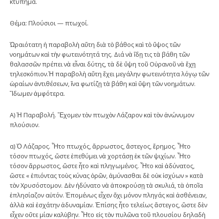
κτύπημα.
Θέμα: Πλούσιοι — πτωχοί.
Ὡραιότατη ἡ παραβολὴ αὕτη διὰ τὸ βάθος καὶ τὸ ὕψος τῶν
νοημάτων καὶ τὴν φωτεινότητά της. Διά νὰ ἴδῃ τις τὰ βάθη τῶν
θαλασσῶν πρέπει νὰ εἶναι δύτης, τὰ δὲ ὕψη τοῦ Οὐρανοῦ νὰ ἔχῃ
τηλεσκόπιον.Ἡ παραβολὴ αὕτη ἔχει μεγάλην φωτεινότητα λόγῳ τῶν
ὡραίων ἀντιθέσεων, ἵνα φωτίζῃ τὰ βάθη καὶ ὕψη τῶν νοημάτων.
Ἴδωμεν ἀμφότερα.
Α) Ἡ Παραβολή. Ἔχομεν τὸν πτωχὸν Λάζαρον καὶ τὸν ἀνώνυμον
πλούσιον.
α) Ὁ Λάζαρος. Ἦτο πτωχός, ἄρρωστος, ἄστεγος, ἔρημος. Ἦτο
τόσον πτωχός, ὥστε ἐπεθύμει νὰ χορτάσῃ ἐκ τῶν ψιχίων. Ἦτο
τόσον ἄρρωστος, ὥστε ἦτο καὶ πληγωμένος. Ἦτο καὶ ἀδύνατος,
ὥστε « ἐπιόντας τοὺς κύνας ὁρῶν, ἀμύνασθαι δὲ οὐκ ἰσχύων » κατὰ
τὸν Χρυσόστομον. Δὲν ἠδύνατο νὰ ἀποκρούσῃ τὰ σκυλιά, τὰ ὁποῖα
ἐπλησίαζον αὐτόν. Ἑπομένως εἶχεν ὄχι μόνον πληγάς καὶ ἀσθένειαν,
ἀλλὰ καὶ ἐσχάτην ἀδυναμίαν. Ἐπίσης ἦτο τελείως ἄστεγος, ὥστε δὲν
εἶχεν οὔτε μίαν καλὺβην. Ἦτο εἰς τὸν πυλῶνα τοῦ πλουσίου δηλαδὴ