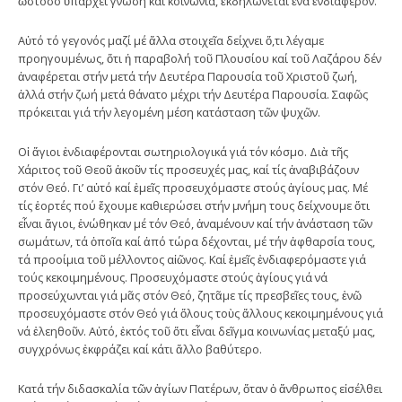
ὡστόσο ὑπάρχει γνώση καί κοινωνία, ἐκδηλώνεται ἕνα ἐνδιαφέρον.
Αὐτό τό γεγονός μαζί μέ ἄλλα στοιχεῖα δείχνει ὅ,τι λέγαμε
προηγουμένως, ὅτι ἡ παραβολή τοῦ Πλουσίου καί τοῦ Λαζάρου δέν
ἀναφέρεται στήν μετά τήν Δευτέρα Παρουσία τοῦ Χριστοῦ ζωή,
ἀλλά στήν ζωή μετά θάνατο μέχρι τήν Δευτέρα Παρουσία. Σαφῶς
πρόκειται γιά τήν λεγομένη μέση κατάσταση τῶν ψυχῶν.
Οἱ ἅγιοι ἐνδιαφέρονται σωτηριολογικά γιά τόν κόσμο. Διὰ τῆς
Χάριτος τοῦ Θεοῦ ἀκοῦν τίς προσευχές μας, καί τίς ἀναβιβάζουν
στόν Θεό. Γι’ αὐτό καί ἐμεῖς προσευχόμαστε στούς ἁγίους μας. Μέ
τίς ἑορτές πού ἔχουμε καθιερώσει στήν μνήμη τους δείχνουμε ὅτι
εἶναι ἅγιοι, ἑνώθηκαν μέ τόν Θεό, ἀναμένουν καί τήν ἀνάσταση τῶν
σωμάτων, τά ὁποῖα καί ἀπό τώρα δέχονται, μέ τήν ἀφθαρσία τους,
τά προοίμια τοῦ μέλλοντος αἰῶνος. Καί ἐμεῖς ἐνδιαφερόμαστε γιά
τούς κεκοιμημένους. Προσευχόμαστε στούς ἁγίους γιά νά
προσεύχωνται γιά μᾶς στόν Θεό, ζητᾶμε τίς πρεσβεῖες τους, ἐνῶ
προσευχόμαστε στόν Θεό γιά ὅλους τοὺς ἄλλους κεκοιμημένους γιά
νά ἐλεηθοῦν. Αὐτό, ἐκτός τοῦ ὅτι εἶναι δεῖγμα κοινωνίας μεταξύ μας,
συγχρόνως ἐκφράζει καί κάτι ἄλλο βαθύτερο.
Κατά τήν διδασκαλία τῶν ἁγίων Πατέρων, ὅταν ὁ ἄνθρωπος εἰσέλθει