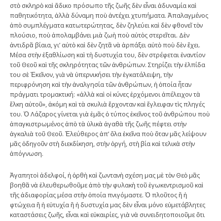
στὸ σκληρὸ καὶ ἄδικο πρόσωπο τῆς ζωῆς δὲν εἶναι ἀδυναμία καὶ
παθητικότητα, ἀλλὰ δύναμη ποὺ ἀντέχει χτυπήματα. Ἁπαλαγμένος
ἀπὸ συμπλέγματα κατωτερώτητας, δὲν ζηλεύει καὶ δὲν φθονεῖ τὸν
πλούσιο, ποὺ ἀπολαμβάνει μιὰ ζωὴ ποὺ αὐτὸς στερεῖται. Δὲν
ἀντιδρᾶ βίαια, γι’ αὐτὸ καὶ δὲν ζητᾶ νὰ ἁρπάξει αὐτὸ ποὺ δὲν ἔχει.
Μέσα στὴν ἐξαθλίωση καὶ τὴ δυστυχία του, δὲν στρέφεται ἐναντίον
τοῦ Θεοῦ καὶ τῆς σκληρότητας τῶν ἀνθρώπων. Στηρίζει τὴν ἐλπίδα
του σὲ Ἐκεῖνον, γιὰ νὰ ὑπερνικήσει τὴν ἐγκατάλειψη, τὴν
περιφρόνηση καὶ τὴν ἀναλγησία τῶν ἀνθρώπων, ἡ ὁποία ἦταν
πράγματι τρομακτική: «ἀλλὰ καὶ οἱ κύνες ἐρχόμενοι ἀπέλειχον τὰ
ἕλκη αὐτοῦ», ἀκόμη καὶ τὰ σκυλιὰ ἔρχονταν καὶ ἔγλειφαν τὶς πληγές
του. Ὁ Λάζαρος γίνεται γιὰ ἐμᾶς ὁ τύπος ἐκεῖνος τοῦ ἀνθρώπου ποὺ
ἀπαγκιστρωμένος ἀπὸ τὰ ὑλικὰ ἀγαθὰ τῆς ζωῆς πέφτει στὴν
ἀγκαλιὰ τοῦ Θεοῦ. Ἐλεύθερος ἀπ’ ὅλα ἐκεῖνα ποὺ ὅταν μᾶς λείψουν
μᾶς ὁδηγοῦν στὴ διεκδίκηση, στὴν ὀργή, στὴ βία καὶ τελικὰ στὴν
ἀπόγνωση.
Ἀγαπητοὶ ἀδελφοί, ἡ ὀρθὴ καὶ ζωντανὴ σχέση μας μὲ τὸν Θεὸ μᾶς
βοηθᾶ νὰ ἐλευθερωθοῦμε ἀπὸ τὴν φυλακὴ τοῦ ἐγωκεντρισμοῦ καὶ
τῆς ἀδιαφορίας μέσα στὴν ὁποία πνιγόμαστε. Ὁ πλοῦτος ἢ ἡ
φτώχεια ἢ ἡ εὐτυχία ἢ ἡ δυστυχία μας δὲν εἶναι μόνο εὐμετάβλητες
καταστάσεις ζωῆς, εἶναι καὶ εὐκαιρίες, γιὰ νὰ συνειδητοποιοῦμε ὅτι