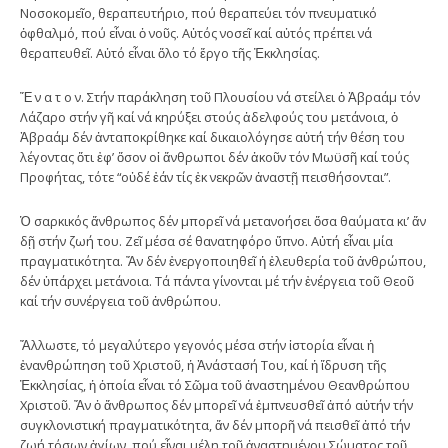
Νοσοκομεῖο, θεραπευτήριο, πού θεραπεύει τόν πνευματικό
ὀφθαλμό, πού εἶναι ὁ νοῦς. Αὐτός νοσεῖ καί αὐτός πρέπει νά
θεραπευθεῖ. Αὐτό εἶναι ὅλο τό ἔργο τῆς Ἐκκλησίας.
Ἔ ν α τ ο ν. Στήν παράκληση τοῦ Πλουσίου νά στείλει ὁ Ἀβραάμ τόν
Λάζαρο στήν γῆ καί νά κηρύξει στούς ἀδελφούς του μετάνοια, ὁ
Ἀβραάμ δέν ἀνταποκρίθηκε καί δικαιολόγησε αὐτή τήν θέση του
λέγοντας ὅτι ἐφ’ ὅσον οἱ ἄνθρωποι δέν ἀκοῦν τόν Μωϋσῆ καί τούς
Προφήτας, τότε “οὐδέ ἐάν τίς ἐκ νεκρῶν ἀναστῇ πεισθήσονται”.
Ὁ σαρκικός ἄνθρωπος δέν μπορεῖ νά μετανοήσει ὅσα θαύματα κι’ ἄν
δῇ στήν ζωή του. Ζεῖ μέσα σέ θανατηφόρο ὕπνο. Αὐτή εἶναι μία
πραγματικότητα. Ἄν δέν ἐνεργοποιηθεῖ ἡ ἐλευθερία τοῦ ἀνθρώπου,
δέν ὑπάρχει μετάνοια. Τά πάντα γίνονται μέ τήν ἐνέργεια τοῦ Θεοῦ
καί τήν συνέργεια τοῦ ἀνθρώπου.
Ἄλλωστε, τό μεγαλύτερο γεγονός μέσα στήν ἱστορία εἶναι ἡ
ἐνανθρώπηση τοῦ Χριστοῦ, ἡ Ἀνάστασή Του, καί ἡ ἵδρυση τῆς
Ἐκκλησίας, ἡ ὁποία εἶναι τό Σῶμα τοῦ ἀναστημένου Θεανθρώπου
Χριστοῦ. Ἄν ὁ ἄνθρωπος δέν μπορεῖ νά ἐμπνευσθεῖ ἀπό αὐτήν τήν
συγκλονιστική πραγματικότητα, ἄν δέν μπορῆ νά πεισθεῖ ἀπό τήν
ζωή τόσων ἁγίων, πού εἶναι μέλη τοῦ ἀναστημένου Σώματος τοῦ