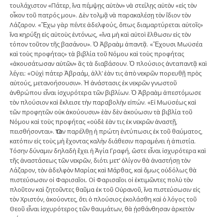
τουλάχιστον «Πάτερ, ἵνα πέμψῃς αὐτὸν» νὰ στείλῃς αὐτὸν «εἰς τὸν
οἶκον τοῦ πατρός μου». Δὲν τολμᾷ νὰ παρακαλέσῃ τὸν ἴδιον τὸν
Λάζαρον. «Ἔχω γὰρ πέντε ἀδελφούς, ὅπως διαμαρτύρεται αὐτοῖς»
ἵνα κηρύξῃ εἰς αὐτοὺς ἐντόνως, «ἵνα μὴ καὶ αὐτοὶ ἔλθωσιν εἰς τὸν
τόπον τοῦτον τῆς βασάνου». Ὁ Ἀβραὰμ ἀπαντᾷ. «Ἔχουσι Μωϋσέα
καὶ τοὺς προφήτας» τὰ βιβλία τοῦ Νόμου καὶ τοὺς προφήτας
«ἀκουσάτωσαν αὐτῶν» ἂς τὰ διαβάσουν. Ὁ πλούσιος ἀνταπαντᾷ καὶ
λέγει: «Οὐχὶ πάτερ Ἀβραάμ, ἀλλ’ ἐὰν τις ἀπὸ νεκρῶν πορευθῇ πρὸς
αὐτούς, μετανοήσουσιν». Ἡ ἀνάστασις ἐκ νεκρῶν γνωστοῦ
ἀνθρώπου εἶναι ἰσχυρότερα τῶν βιβλίων. Ὁ Ἀβραὰμ ἀπεστόμωσε
τὸν πλούσιον καὶ ἔκλεισε τὴν παραβολὴν εἰπών. «Εἰ Μωϋσέως καὶ
τῶν προφητῶν οὐκ ἀκούουσιν» ἐὰν δὲν ἀκούωσιν τὰ βιβλία τοῦ
Νόμου καὶ τοὺς προφήτας «οὐδὲ ἐὰν τις ἐκ νεκρῶν ἀναστῇ,
πεισθήσονται». Ὅταν παρέλθῃ ἡ πρώτη ἐντύπωσις ἐκ τοῦ θαύματος,
κατόπιν εἰς τοὺς μὴ ἔχοντας καλὴν διάθεσιν παραμένει ἡ ἀπιστία.
Τόσην δύναμιν δηλαδὴ ἔχει ἡ Ἁγία Γραφή, ὥστε εἶναι ἰσχυρότερα καὶ
τῆς ἀναστάσεως τῶν νεκρῶν, διότι μετ’ ὀλίγον θὰ ἀναστήσῃ τὸν
Λάζαρον, τὸν ἀδελφὸν Μαρίας καὶ Μάρθας, καὶ ὅμως οὐδόλως θὰ
πιστεύσωσιν οἱ Φαρισαῖοι. Οἱ Φαρισαῖοι οἱ ἐκτιμῶντες πολὺ τὸν
πλοῦτον καὶ ζητοῦντες θαῦμα ἐκ τοῦ Οὐρανοῦ, ἵνα πιστεύσωσιν εἰς
τὸν Χριστόν, ἀκούοντες, ὅτι ὁ πλούσιος ἐκολάσθη καὶ ὁ λόγος τοῦ
Θεοῦ εἶναι ἰσχυρότερος τῶν θαυμάτων, θὰ ᾐσθάνθησαν ἀρκετὸν