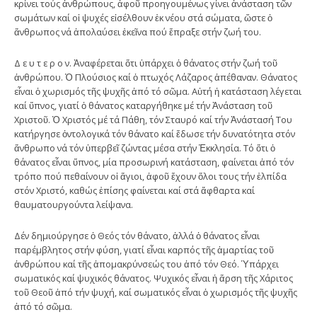
κρίνει τούς ἀνθρώπους, ἀφοῦ προηγουμένως γίνει ἀνάσταση τῶν
σωμάτων καί οἱ ψυχές εἰσέλθουν ἐκ νέου στά σώματα, ὥστε ὁ
ἄνθρωπος νά ἀπολαύσει ἐκεῖνα πού ἔπραξε στήν ζωή του.
Δ ε υ τ ε ρ ο ν. Ἀναφέρεται ὅτι ὑπάρχει ὁ θάνατος στήν ζωή τοῦ
ἀνθρώπου. Ὁ Πλούσιος καί ὁ πτωχός Λάζαρος ἀπέθαναν. Θάνατος
εἶναι ὁ χωρισμός τῆς ψυχῆς ἀπό τό σῶμα. Αὐτή ἡ κατάσταση λέγεται
καί ὕπνος, γιατί ὁ θάνατος καταργήθηκε μέ τήν Ἀνάσταση τοῦ
Χριστοῦ. Ὁ Χριστός μέ τά Πάθη, τόν Σταυρό καί τήν Ἀνάστασή Του
κατήργησε ὀντολογικά τόν θάνατο καί ἔδωσε τήν δυνατότητα στόν
ἄνθρωπο νά τόν ὑπερβεῖ ζώντας μέσα στήν Ἐκκλησία. Τό ὅτι ὁ
θάνατος εἶναι ὕπνος, μία προσωρινή κατάσταση, φαίνεται ἀπό τόν
τρόπο πού πεθαίνουν οἱ ἅγιοι, ἀφοῦ ἔχουν ὅλοι τους τήν ἐλπίδα
στόν Χριστό, καθώς ἐπίσης φαίνεται καί στά ἄφθαρτα καί
θαυματουργούντα λείψανα.
Δέν δημιούργησε ὁ Θεός τόν θάνατο, ἀλλά ὁ θάνατος εἶναι
παρέμβλητος στήν φύση, γιατί εἶναι καρπός τῆς ἁμαρτίας τοῦ
ἀνθρώπου καί τῆς ἀπομακρύνσεώς του ἀπό τόν Θεό. Ὑπάρχει
σωματικός καί ψυχικός θάνατος. Ψυχικός εἶναι ἡ ἄρση τῆς Χάριτος
τοῦ Θεοῦ ἀπό τήν ψυχή, καί σωματικός εἶναι ὁ χωρισμός τῆς ψυχῆς
ἀπό τό σῶμα.