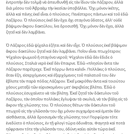
ἐντροπὴν δὲν τολμᾷ νὰ ἀπευθυνθῇ εἰς τὸν ἴδιον τὸν Λάζαρον, ἀλλὰ
διὰ μέσου τοῦ Ἀβραὰμ τὴν ἱκεσίαν ὑποβάλλει. Ὄχι μόνον ἱκέτης,
ἀλλὰ καὶ πένης ἐκεῖ εἶναι ὁ πλούσιος. Πενέστερος πάντων καὶ τοῦ ἐδῶ
Λαζάρου. Ὁ πλούσιος ἐκεῖ δὲν ἔχει ὄχι σταγόνα ὕδατος, ἀλλ’ οὐδὲ
βάψιμον ἄκρου δακτύλου, ἵνα δροσισθῇ. Ὄχι μόνον δὲν ἔχει, ἀλλὰ
ζητεῖ καὶ δὲν λαμβάνει.
Ὁ Λάζαρος ἐδῶ ψίχαλα ἐζήτει καὶ δὲν εἶχε. Ὁ πλούσιος ἐκεῖ βάψιμον
ἄκρου δακτύλου ζητεῖ καὶ δὲν λαμβάνει. Ποῖον εἶναι πτωχότερον;
Ψίχαλον ψωμιοῦ ἤ σταγόνα νεροῦ; Ψίχαλον ἐδῶ δὲν ἔδιδε ὁ
πλούσιος. Σταλιὰ νερὸ ἐκεῖ δὲν ἔπαιρνε. Ἐδῶ «πλησίον ὄντα τὸν
Λάζαρον παρέτρεχε. Ἐκεῖ πόρρω ὄντα καλεῖ». Πολλάκις ὁ πλούσιος,
ὅταν ἔζη, εἰσερχόμενος καὶ ἐξερχόμενος τοῦ παλατιοῦ του δὲν
ἔβλεπε τὸν παρὰ πόδας Λάζαρον. Ἐκεῖ μακρόθεν ὄντα καὶ τοιούτου
χάους μεταξὺ τῶν εὑρισκομένου μετ’ ἀκριβείας βλέπει. Ἐδῶ ὁ
πλούσιος ἐσυχαίνετο νὰ τὸν βλέπῃ. Ἐκεῖ ζητεῖ τὸν δάκτυλον τοῦ
Λαζάρου, τὸν ὁποῖον πολλάκις ἔγλυψαν τὰ σκυλιά, νὰ τὸν βάλῃ εἰς τὸ
ἄκρον τῆς γλώσσης του. Ὁ πλούσιος θέτων τὸν δάκτυλον τοῦ
πτωχοῦ εἰς τὴν γλῶσσάν του ὄχι μόνον συχαμάρα καὶ ἐμετὸν δὲν
αἰσθάνεται, ἀλλὰ δροσισμὸν τῆς γλώσσης του! Πορφύραν τότε
ἐνεδύετο ὁ πλούσιος, ἐν τῇ φλογὶ τώρα ὀδυνᾶται. Φαγητὰ καὶ ποτὰ
ηὔφρανον τότε τὴν γλῶσσάν του, ὀδύνη καίει αὐτὸν τώρα ἐκεῖ.