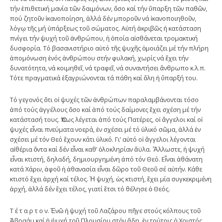
τήν ἐπιθετική μανία τῶν δαιμόνων, ὅσο καί τήν ὕπαρξη τῶν παθῶν,
πού ζητοῦν ἱκανοποίηση, ἀλλά δέν μποροῦν νά ἱκανοποιηθοῦν,
λόγῳ τῆς μή ὑπάρξεως τοῦ σώματος. Αὐτή ἀκριβῶς ἡ κατάσταση
πνίγει τήν ψυχή τοῦ ἀνθρώπου, ἡ ὁποία αἰσθάνεται τρομακτική
δυσφορία. Τό βασανιστήριο αὐτό τῆς ψυχῆς ὁμοιάζει μέ τήν πλήρη
ἀπομόνωση ἑνός ἀνθρώπου στήν φυλακή, χωρίς νά ἔχει τήν
δυνατότητα, νά κοιμηθεῖ, νά τραφεῖ, νά συναντήσει ἄνθρωπο κ.λ.π.
Τότε πραγματικά ἐξαγριώνονται τά πάθη καί ὅλη ἡ ὕπαρξή του.
Τό γεγονός ὅτι οἱ ψυχές τῶν ἀνθρώπων παραλαμβάνονται τόσο
ἀπό τούς ἀγγέλους ὅσο καί ἀπό τούς δαίμονες ἔχει σχέση μέ τήν
κατάστασή τους. Ὅπως λέγεται ἀπό τούς Πατέρες, οἱ ἄγγελοι καί οἱ
ψυχές εἶναι πνεύματα νοερά, ἐν σχέσει μέ τό ὑλικό σῶμα, ἀλλά ἐν
σχέσει μέ τόν Θεό ἔχουν κάτι ὑλικό. Γι’ αὐτό οἱ ἄγγελοι λέγονται
αἰθέρια ὄντα καί δέν εἶναι καθ’ ὁλοκληρίαν ἄϋλα. Ἄλλωστε, ἡ ψυχή
εἶναι κτιστή, δηλαδή, δημιουργημένη ἀπό τόν Θεό. Εἶναι ἀθάνατη
κατά Χάριν, ἀφοῦ ἡ ἀθανασία εἶναι δῶρο τοῦ Θεοῦ σέ αὐτήν. Κάθε
κτιστό ἔχει ἀρχή καί τέλος. Ἡ ψυχή, ὡς κτιστή, ἔχει μία συγκεκριμένη
ἀρχή, ἀλλά δέν ἔχει τέλος, γιατί ἔτσι τό θέλησε ὁ Θεός.
Τ έ τ α ρ τ ο ν. Ἐνῶ ἡ ψυχή τοῦ Λαζάρου πῆγε στούς κόλπους τοῦ
Ἀβραάμ καί ἡ ψυχή τοῦ Πλουσίου στόν ἅδη, ἐν τούτοις ὁ Χριστός