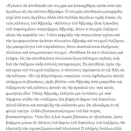
«Ἐγένετο δὲ ἀποθανεῖν τὸν πτωχὸν καὶ ἀπενεχθῆναι αὐτὸν ὑπὸ τῶν
ἀγγέλων εἰς τὸν κόλπον Ἀβραάμ». Ὁ πτωχὸς ἀποθανών μετεφέρθη
οὐχὶ ὑπὸ τινος ἀγγέλου ἀλλὰ ὑπὸ πολλῶν ἀγγέλων τιμῆς ἕνεκεν, εἰς
τοὺς κόλπους τοῦ Ἀβραάμ. «Κόλπος» τοῦ Ἀβραὰμ εἶναι ἡ ἀγκάλη
τοῦ πεφιλημένου πατριάρχου Ἀβραάμ, ὅπου ὁ πτωχὸς Λάζαρος
κλίνει τὴν κεφαλήν του. Τοῦτο ἐκφράζει τὴν στενωτάτην σχέσιν καὶ
τὴν τρυφερωτάτην ἀγάπην πλουσίου Ἀβραὰμ καὶ πτωχοῦ Λαζάρου,
τὴν μακαριότητα τοῦ παραδείσου, ὅπου ἀναπαύονται ἐλεήμονες
πλούσιοι καὶ ὑπομονητικοὶ πτωχοί. «Ἀπέθανε δὲ καὶ ὁ πλούσιος καὶ
ἐτάφη». Εἰς τὸν ἀποθανόντα πλούσιον ἔγινε ἐπίσημος κηδεία, ἐνῷ
διὰ τὸν Λάζαρον οὐδὲ ἁπλοῦς ἐνταφιασμός. Ἐν ἀντιθέσει πρὸς τὴν
εὐτυχίαν τοῦ πτωχοῦ Λαζάρου, ὁ πλούσιος εὑρίσκεται ἐν τῷ ᾋδη εἰς
τὴν κόλασιν. «Ἐν τῷ ᾃδῃ ἐπάρας» σηκώσας «τοὺς ὀφθαλμοὺς αὐτοῦ,
ὑπάρχων ἐν βασάνοις, ὁρᾷ» βλέπει «τὸν Ἀβραὰμ ἀπὸ μακρόθεν καὶ
Λάζαρον ἐν τοῖς κόλποις αὐτοῦ» εἰς τὴν ἀγκαλιά του «καὶ αὐτὸς
φωνήσας εἶπε˙ Πάτερ Ἀβραάμ, ἐλέησόν με» λυπήσου με «καὶ
πέμψον» στεῖλε τὸν «Λάζαρον, ἵνα βάψῃ τὸ ἄκρον τοῦ δακτύλου
αὐτοῦ ὕδατος καὶ καταψύξῃ τὴν γλῶσσάν μου, ὅτι ὀδυνῶμαι ἐν τῇ
φλογί ταύτῃ». Οὐδὲν βασανιστικώτερον τοῦ διὰ πυρὸς
βασανιστηρίου. Τόση ἦτο ἡ διὰ πυρὸς βάσανος ἐν τῇ κολάσει, ὥστε
βάψιμον μόνον δι’ ὕδατος τοῦ ἄκρου τοῦ δακτύλου τοῦ Λαζάρου, θὰ
ἐδρόσιζε τὸν τηγανιζόμενον ἐκεῖ πλούσιον! Ὁ πλήρης δούλων ἐδῶ