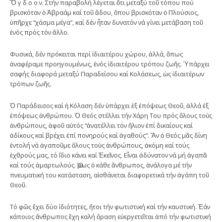
Ὄ γ δ ο ο ν. Στήν παραβολή λέγεται ὅτι μεταξύ τοῦ τόπου πού
βρισκόταν ὁ Ἀβραάμ καί τοῦ ἅδου, ὅπου βρισκόταν ὁ Πλούσιος,
ὑπῆρχε “χάσμα μέγα”, καί δέν ἦταν δυνατόν νά γίνει μετάβαση τοῦ
ἑνός πρός τόν ἄλλο.
Φυσικά, δέν πρόκειται περί ἰδιαιτέρου χώρου, ἀλλά, ὅπως
ἀναφέραμε προηγουμένως, ἑνός ἰδιαιτέρου τρόπου ζωῆς. Ὑπάρχει
σαφής διαφορά μεταξύ Παραδείσου καί Κολάσεως, ὡς ἰδιαιτέρων
τρόπων ζωῆς.
Ὁ Παράδεισος καί ἡ Κόλαση δέν ὑπάρχει ἐξ ἐπόψεως Θεοῦ, ἀλλά ἐξ
ἐπόψεως ἀνθρώπου. Ὁ Θεός στέλλει τήν Χάρη Του πρός ὅλους τοὺς
ἀνθρώπους, ἀφοῦ αὐτός “ἀνατέλλει τόν ἥλιον ἐπί δικαίους καί
ἀδίκους καί βρέχει ἐπί πονηρούς καί ἀγαθούς”. Ἄν ὁ Θεός μᾶς δίνη
ἐντολή νά ἀγαποῦμε ὅλους τοὺς ἀνθρώπους, ἀκόμη καί τούς
ἐχθρούς μας, τό ἴδιο κάνει καί Ἐκεῖνος. Εἶναι ἀδύνατον νά μή ἀγαπᾶ
καί τούς ἁμαρτωλούς. Ὅμως ὁ κάθε ἄνθρωπος, ἀνάλογα μέ τήν
πνευματική του κατάσταση, αἰσθάνεται διαφορετικά τήν ἀγάπη τοῦ
Θεοῦ.
Τό φῶς ἔχει δύο ἰδιότητες, ἤτοι τήν φωτιστική καί τήν καυστική. Ἐάν
κάποιος ἄνθρωπος ἔχη καλή ὅραση εὐεργετεῖται ἀπό τήν φωτιστική