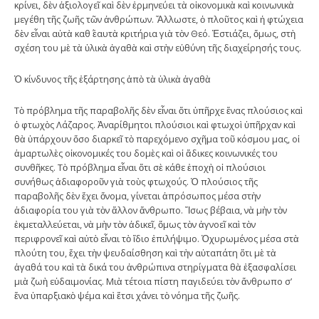
κρίνει, δὲν ἀξιολογεῖ καὶ δὲν ἑρμηνεύει τὰ οἰκονομικὰ καὶ κοινωνικὰ
μεγέθη τῆς ζωῆς τῶν ἀνθρώπων. Ἄλλωστε, ὁ πλοῦτος καὶ ἡ φτώχεια
δὲν εἶναι αὐτὰ καθ΄ ἑαυτὰ κριτήρια γιὰ τὸν Θεό. Ἑστιάζει, ὅμως, στὴ
σχέση του μὲ τὰ ὑλικὰ ἀγαθὰ καὶ στὴν εὐθύνη τῆς διαχείρησής τους.
Ὁ κίνδυνος τῆς ἐξάρτησης ἀπὸ τὰ ὑλικὰ ἀγαθὰ
Τὸ πρόβλημα τῆς παραβολῆς δὲν εἶναι ὅτι ὑπῆρχε ἕνας πλούσιος καὶ
ὁ φτωχὸς Λάζαρος. Ἀναρίθμητοι πλούσιοι καὶ φτωχοὶ ὑπῆρχαν καὶ
θὰ ὑπάρχουν ὅσο διαρκεῖ τὸ παρεχόμενο σχῆμα τοῦ κόσμου μας, οἱ
ἁμαρτωλὲς οἰκονομικές του δομὲς καὶ οἱ ἄδικες κοινωνικές του
συνθῆκες. Τὸ πρόβλημα εἶναι ὅτι σὲ κάθε ἐποχὴ οἱ πλούσιοι
συνήθως ἀδιαφοροῦν γιὰ τοὺς φτωχούς. Ὁ πλούσιος τῆς
παραβολῆς δὲν ἔχει ὄνομα, γίνεται ἀπρόσωπος μέσα στὴν
ἀδιαφορία του γιὰ τὸν ἄλλον ἄνθρωπο. Ἴσως βέβαια, νὰ μὴν τὸν
ἐκμεταλλεύεται, νὰ μὴν τὸν ἀδικεῖ, ὅμως τὸν ἀγνοεῖ καὶ τὸν
περιφρονεῖ καὶ αὐτὸ εἶναι τὸ ἴδιο ἐπιλήψιμο. Ὀχυρωμένος μέσα στὰ
πλούτη του, ἔχει τὴν ψευδαίσθηση καὶ τὴν αὐταπάτη ὅτι μὲ τὰ
ἀγαθά του καὶ τὰ δικά του ἀνθρώπινα στηρίγματα θὰ ἐξασφαλίσει
μιὰ ζωὴ εὐδαιμονίας. Μιὰ τέτοια πίστη παγιδεύει τὸν ἄνθρωπο σ’
ἕνα ὑπαρξιακὸ ψέμα καὶ ἔτσι χάνει τὸ νόημα τῆς ζωῆς.