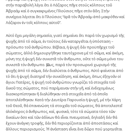
στήν παραβολή λέγει ὅτι ὁ Λάζαρος πῆγε στούς κόλπους τοῦ
Ἀβραάμ καί ὁ συγκεκριμένος Πλούσιος πῆγε στόν ἅδη. Στήν
συνέχεια λέγεται ὅτι ὁ Πλούσιος “ὁρᾶ τόν Ἀβραάμ ἀπό μακρόθεν καί
Λάζαρον ἐν τοῖς κόλποις αὐτοῦ”.
Αὐτό ἔχει μεγάλη σημασία, γιατί σημαίνει ὅτι παρά τόν χωρισμό τῆς
ψυχῆς ἀπό τό σῶμα, ἐν τούτοις δέν καταργεῖται ἡ ὑπόσταση –
πρόσωπο τοῦ ἀνθρώπου. Βέβαια, ἡ ψυχή δέν προϋπῆρχε τοῦ
σώματος, ἀλλά δημιουργήθηκε ταυτόχρονα μέ τό σῶμα, καί ἀκόμη,
μόνη της ἡ ψυχή δέν συνιστᾶ τόν ἄνθρωπο, οὔτε τό σῶμα μόνο του
συνιστᾶ τόν ἄνθρωπο. Ὅμως, παρά τόν προσωρινό χωρισμό τῆς
ψυχῆς ἀπό τό σῶμα, δέν διαλύεται ὁ ἄνθρωπος. Αὐτό φαίνεται ἀπό
τό ὅτι ἡ ψυχή διατηρεῖ τήν συνείδηση, καί ἀκόμη, ὅπως ἐξηγοῦν οἱ
ἅγιοι Πατέρες, ἡ ψυχή τοῦ ἀνθρώπου γνωρίζει τά στοιχεῖα τοῦ
δικοῦ της σώματος, πού παρέμειναν στήν γῆ, καί ἐνδεχομένως
διεσκορπίστηκαν ἤ διαλύθηκαν στά στοιχεῖα ἀπό τά ὁποῖα
ἀποτελέσθηκαν. Κατά τήν Δευτέρα Παρουσία ἡ ψυχή, μέ τήν Χάρη
τοῦ Θεοῦ, θά ἐπανενώση τά στοιχεῖα τοῦ σώματος, θά ἀποτελεστεῖ
ὁλόκληρος ὁ ἄνθρωπος, καί, φυσικά, τότε τά σώματα τόσο τῶν
δικαίων ὅσο καί τῶν ἀδίκων θά εἶναι πνευματικά, δηλαδή δέν θά
ἔχουν ἀνάγκη τροφῆς, δέν θά περιορίζονται ἀπό ἀποστάσεις καί
ἄλλους περιορισμούς. Ἡ ἀνάσταση εἶναι ἕνα δῶρο πού χορηγεῖται