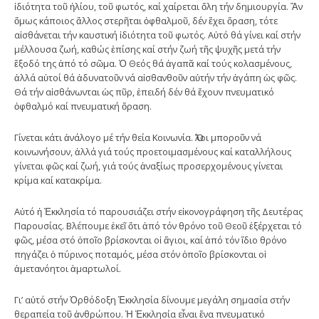
ἰδιότητα τοῦ ἡλίου, τοῦ φωτός, καί χαίρεται ὅλη τήν δημιουργία. Ἄν
ὅμως κάποιος ἄλλος στερῆται ὀφθαλμοῦ, δέν ἔχει ὅραση, τότε
αἰσθάνεται τήν καυστική ἰδιότητα τοῦ φωτός. Αὐτό θά γίνει καί στήν
μέλλουσα ζωή, καθώς ἐπίσης καί στήν ζωή τῆς ψυχῆς μετά τήν
ἔξοδό της ἀπό τό σῶμα. Ὁ Θεός θά ἀγαπᾶ καί τούς κολασμένους,
ἀλλά αὐτοί θά ἀδυνατοῦν νά αἰσθανθοῦν αὐτήν τήν ἀγάπη ὡς φῶς.
Θά τήν αἰσθάνωνται ὡς πῦρ, ἐπειδή δέν θά ἔχουν πνευματικό
ὀφθαλμό καί πνευματική ὅραση.
Γίνεται κάτι ἀνάλογο μέ τήν θεία Κοινωνία. Ὅλοι μποροῦν νά
κοινωνήσουν, ἀλλά γιά τούς προετοιμασμένους καί καταλλήλους
γίνεται φῶς καί ζωή, γιά τούς ἀναξίως προσερχομένους γίνεται
κρίμα καί κατακρίμα.
Αὐτό ἡ Ἐκκλησία τό παρουσιάζει στήν εἰκονογράφηση τῆς Δευτέρας
Παρουσίας. Βλέπουμε ἐκεῖ ὅτι ἀπό τόν θρόνο τοῦ Θεοῦ ἐξέρχεται τό
φῶς, μέσα στό ὁποῖο βρίσκονται οἱ ἅγιοι, καί ἀπό τόν ἴδιο θρόνο
πηγάζει ὁ πύρινος ποταμός, μέσα στόν ὁποῖο βρίσκονται οἱ
ἀμετανόητοι ἁμαρτωλοί.
Γι’ αὐτό στήν Ὀρθόδοξη Ἐκκλησία δίνουμε μεγάλη σημασία στήν
θεραπεία τοῦ ἀνθρώπου. Ἡ Ἐκκλησία εἶναι ἕνα πνευματικό