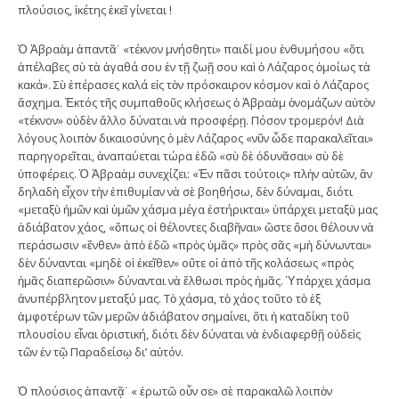
πλούσιος, ἱκέτης ἐκεῖ γίνεται !
Ὁ Ἀβραὰμ ἀπαντᾶ˙ «τέκνον μνήσθητι» παιδί μου ἐνθυμήσου «ὅτι
ἀπέλαβες σὺ τὰ ἀγαθά σου ἐν τῇ ζωῇ σου καὶ ὁ Λάζαρος ὁμοίως τὰ
κακά». Σὺ ἐπέρασες καλά εἰς τὸν πρόσκαιρον κόσμον καὶ ὁ Λάζαρος
ἄσχημα. Ἐκτός τῆς συμπαθοῦς κλήσεως ὁ Ἀβραὰμ ὀνομάζων αὐτὸν
«τέκνον» οὐδὲν ἄλλο δύναται νὰ προσφέρῃ. Πόσον τρομερόν! Διὰ
λόγους λοιπὸν δικαιοσύνης ὁ μὲν Λάζαρος «νῦν ὧδε παρακαλεῖται»
παρηγορεῖται, ἀναπαύεται τώρα ἐδῶ «σὺ δὲ ὀδυνᾶσαι» σὺ δὲ
ὑποφέρεις. Ὁ Ἀβραὰμ συνεχίζει: «Ἐν πᾶσι τούτοις» πλὴν αὐτῶν, ἂν
δηλαδὴ εἶχον τὴν ἐπιθυμίαν νὰ σὲ βοηθήσω, δὲν δύναμαι, διότι
«μεταξὺ ἡμῶν καὶ ὑμῶν χάσμα μέγα ἐστήρικται» ὑπάρχει μεταξὺ μας
ἀδιάβατον χάος, «ὅπως οἱ θέλοντες διαβῆναι» ὥστε ὅσοι θέλουν νὰ
περάσωσιν «ἔνθεν» ἀπὸ ἐδῶ «πρὸς ὑμᾶς» πρὸς σᾶς «μὴ δύνωνται»
δὲν δύνανται «μηδὲ οἱ ἐκεῖθεν» οὔτε οἱ ἀπὸ τῆς κολάσεως «πρὸς
ἡμᾶς διαπερῶσιν» δύνανται νὰ ἔλθωσι πρὸς ἡμᾶς. Ὑπάρχει χάσμα
ἀνυπέρβλητον μεταξύ μας. Τὸ χάσμα, τὸ χάος τοῦτο τὸ ἐξ
ἀμφοτέρων τῶν μερῶν ἀδιάβατον σημαίνει, ὅτι ἡ καταδίκη τοῦ
πλουσίου εἶναι ὁριστική, διότι δὲν δύναται νὰ ἐνδιαφερθῇ οὐδεὶς
τῶν ἐν τῷ Παραδείσῳ δι’ αὐτόν.
Ὁ πλούσιος ἀπαντᾷ˙ « ἐρωτῶ οὖν σε» σὲ παρακαλῶ λοιπὸν