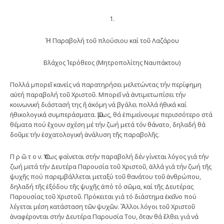
1.
Ἡ Παραβολή τοῦ πλούσιου καί τοῦ Λαζάρου
Βλάχος Ἱερόθεος (Μητροπολίτης Ναυπάκτου)
Πολλά μπορεῖ κανείς νά παρατηρήσει μελετώντας τήν περίφημη
αὐτή παραβολή τοῦ Χριστοῦ. Μπορεῖ νά ἀντιμετωπίσει τήν
κοινωνική διάστασή της ἤ ἀκόμη νά βγάλει πολλά ἠθικά καί
ἠθικολογικά συμπεράσματα. Ὅμως, θά ἐπιμείνουμε περισσότερο στά
θέματα πού ἔχουν σχέση μέ τήν ζωή μετά τόν θάνατο, δηλαδή θά
δοῦμε τήν ἐσχατολογική ἀνάλυση τῆς παραβολῆς.
Π ρ ῶ τ ο ν. Ὅπως φαίνεται στήν παραβολή δέν γίνεται λόγος γιά τήν
ζωή μετά τήν Δευτέρα Παρουσία τοῦ Χριστοῦ, ἀλλά γιά τήν ζωή τῆς
ψυχῆς πού παρεμβάλλεται μεταξύ τοῦ θανάτου τοῦ ἀνθρώπου,
δηλαδή τῆς ἐξόδου τῆς ψυχῆς ἀπό τό σῶμα, καί τῆς Δευτέρας
Παρουσίας τοῦ Χριστοῦ. Πρόκειται γιά τό διάστημα ἐκεῖνο πού
λέγεται μέση κατάσταση τῶν ψυχῶν. Ἄλλοι λόγοι τοῦ Χριστοῦ
ἀναφέρονται στήν Δευτέρα Παρουσία Του, ὅταν θά ἔλθει γιά νά