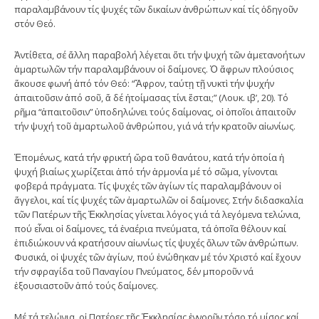
παραλαμβάνουν τίς ψυχές τῶν δικαίων ἀνθρώπων καί τίς ὁδηγοῦν
στόν Θεό.
Ἀντίθετα, σέ ἄλλη παραβολή λέγεται ὅτι τήν ψυχή τῶν ἀμετανοήτων
ἁμαρτωλῶν τήν παραλαμβάνουν οἱ δαίμονες. Ὁ ἄφρων πλούσιος
ἄκουσε φωνή ἀπό τόν Θεό: “Ἄφρον, ταύτῃ τῇ νυκτὶ τήν ψυχήν
ἀπαιτοῦσιν ἀπό σοῦ, ἅ δέ ἡτοίμασας τίνι ἔσται;” (Λουκ. ιβ’, 20). Τό
ρῆμα “ἀπαιτοῦσιν” ὑποδηλώνει τούς δαίμονας, οἱ ὁποῖοι ἀπαιτοῦν
τήν ψυχή τοῦ ἁμαρτωλοῦ ἀνθρώπου, γιά νά τήν κρατοῦν αἰωνίως.
Ἑπομένως, κατά τήν φρικτή ὥρα τοῦ θανάτου, κατά τήν ὁποία ἡ
ψυχή βιαίως χωρίζεται ἀπό τήν ἁρμονία μέ τό σῶμα, γίνονται
φοβερά πράγματα. Τίς ψυχές τῶν ἁγίων τίς παραλαμβάνουν οἱ
ἄγγελοι, καί τίς ψυχές τῶν ἁμαρτωλῶν οἱ δαίμονες. Στήν διδασκαλία
τῶν Πατέρων τῆς Ἐκκλησίας γίνεται λόγος γιά τά λεγόμενα τελώνια,
πού εἶναι οἱ δαίμονες, τά ἐναέρια πνεύματα, τά ὁποῖα θέλουν καί
ἐπιδιώκουν νά κρατήσουν αἰωνίως τίς ψυχές ὅλων τῶν ἀνθρώπων.
Φυσικά, οἱ ψυχές τῶν ἁγίων, πού ἑνώθηκαν μέ τόν Χριστό καί ἔχουν
τήν σφραγίδα τοῦ Παναγίου Πνεύματος, δέν μποροῦν νά
ἐξουσιαστοῦν ἀπό τούς δαίμονες.
Μέ τά τελώνια, οἱ Πατέρες τῆς Ἐκκλησίας ἐννοοῦν τόσο τό μίσος καί