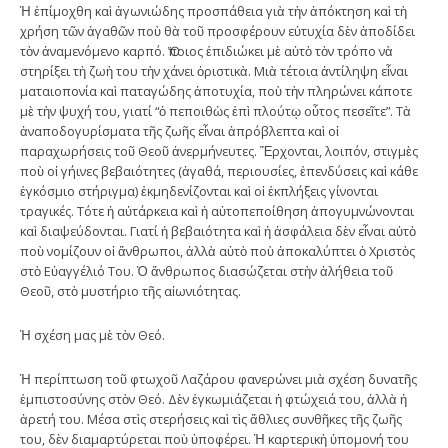
Ἡ ἐπίμοχθη καὶ ἀγωνιώδης προσπάθεια γιὰ τὴν ἀπόκτηση καὶ τὴ
χρήση τῶν ἀγαθῶν ποὺ θὰ τοῦ προσφέρουν εὐτυχία δὲν ἀποδίδει
τὸν ἀναμενόμενο καρπό. Ὅποιος ἐπιδιώκει μὲ αὐτὸ τὸν τρόπο νὰ
στηρίξει τὴ ζωὴ του τὴν χάνει ὁριστικὰ. Μιὰ τέτοια ἀντίληψη εἶναι
ματαιοπονία καὶ παταγώδης ἀποτυχία, ποὺ τὴν πληρώνει κάποτε
μὲ τὴν ψυχή του, γιατί “ὁ πεποιθὼς ἐπὶ πλούτῳ οὗτος πεσεῖτε”. Τὰ
ἀναποδογυρίσματα τῆς ζωῆς εἶναι ἀπρόβλεπτα καὶ οἱ
παραχωρήσεις τοῦ Θεοῦ ἀνερμήνευτες. Ἔρχονται, λοιπόν, στιγμὲς
ποὺ οἱ γήινες βεβαιότητες (ἀγαθά, περιουσίες, ἐπενδύσεις καὶ κάθε
ἐγκόσμιο στήριγμα) ἐκμηδενίζονται καὶ οἱ ἐκπλήξεις γίνονται
τραγικές. Τότε ἡ αὐτάρκεια καὶ ἡ αὐτοπεποίθηση ἀπογυμνώνονται
καὶ διαψεύδονται. Γιατί ἡ βεβαιότητα καὶ ἡ ἀσφάλεια δὲν εἶναι αὐτὸ
ποὺ νομίζουν οἱ ἄνθρωποι, ἀλλὰ αὐτὸ ποὺ ἀποκαλύπτει ὁ Χριστὸς
στὸ Εὐαγγέλιό Του. Ὁ ἄνθρωπος διασώζεται στὴν ἀλήθεια τοῦ
Θεοῦ, στὸ μυστήριο τῆς αἰωνιότητας.
Ἡ σχέση μας μὲ τὸν Θεό.
Ἡ περίπτωση τοῦ φτωχοῦ Λαζάρου φανερώνει μιὰ σχέση δυνατῆς
ἐμπιστοσύνης στὸν Θεό. Δὲν ἐγκωμιάζεται ἡ φτώχειά του, ἀλλὰ ἡ
ἀρετή του. Μέσα στὶς στερήσεις καὶ τὶς ἄθλιες συνθῆκες τῆς ζωῆς
του, δὲν διαμαρτύρεται ποὺ ὑποφέρει. Ἡ καρτερικὴ ὑπομονή του