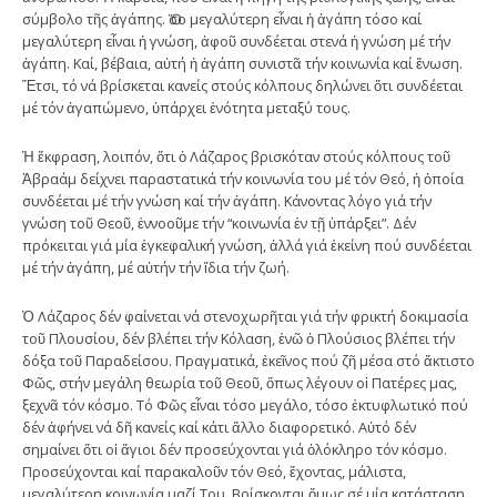
σύμβολο τῆς ἀγάπης. Ὅσο μεγαλύτερη εἶναι ἡ ἀγάπη τόσο καί
μεγαλύτερη εἶναι ἡ γνώση, ἀφοῦ συνδέεται στενά ἡ γνώση μέ τήν
ἀγάπη. Καί, βέβαια, αὐτή ἡ ἀγάπη συνιστᾶ τήν κοινωνία καί ἕνωση.
Ἔτσι, τό νά βρίσκεται κανείς στούς κόλπους δηλώνει ὅτι συνδέεται
μέ τόν ἀγαπώμενο, ὑπάρχει ἑνότητα μεταξύ τους.
Ἡ ἔκφραση, λοιπόν, ὅτι ὁ Λάζαρος βρισκόταν στούς κόλπους τοῦ
Ἀβραάμ δείχνει παραστατικά τήν κοινωνία του μέ τόν Θεό, ἡ ὁποία
συνδέεται μέ τήν γνώση καί τήν ἀγάπη. Κάνοντας λόγο γιά τήν
γνώση τοῦ Θεοῦ, ἐννοοῦμε τήν “κοινωνία ἐν τῇ ὑπάρξει”. Δέν
πρόκειται γιά μία ἐγκεφαλική γνώση, ἀλλά γιά ἐκείνη πού συνδέεται
μέ τήν ἀγάπη, μέ αὐτήν τήν ἴδια τήν ζωή.
Ὁ Λάζαρος δέν φαίνεται νά στενοχωρῆται γιά τήν φρικτή δοκιμασία
τοῦ Πλουσίου, δέν βλέπει τήν Κόλαση, ἐνῶ ὁ Πλούσιος βλέπει τήν
δόξα τοῦ Παραδείσου. Πραγματικά, ἐκεῖνος πού ζῆ μέσα στό ἄκτιστο
Φῶς, στήν μεγάλη θεωρία τοῦ Θεοῦ, ὅπως λέγουν οἱ Πατέρες μας,
ξεχνᾶ τόν κόσμο. Τό Φῶς εἶναι τόσο μεγάλο, τόσο ἐκτυφλωτικό πού
δέν ἀφήνει νά δῆ κανείς καί κάτι ἄλλο διαφορετικό. Αὐτό δέν
σημαίνει ὅτι οἱ ἅγιοι δέν προσεύχονται γιά ὁλόκληρο τόν κόσμο.
Προσεύχονται καί παρακαλοῦν τόν Θεό, ἔχοντας, μάλιστα,
μεγαλύτερη κοινωνία μαζί Του. Βρίσκονται ὅμως σέ μία κατάσταση