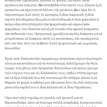
Κόλαση καί Παράδεισος, βίωσαν τίς φλόγες τοῦ ἅδου, εἶδαν
ἀγγέλους καί δαίμονες. Ὅταν ἐπανῆλθαν στόν ἑαυτό τους, ἔζησαν ζωή
μετανοίας καί κήρυτταν σέ ἄλλους τήν μετάνοια. Ὅμως λέμε ὅτι οἱ
περισσότερες ἀπό αὐτές τίς ἐμπειρίες ἤ εἶναι δαιμονικές ἤ εἶναι
καρποί ἀπωθημένων βιωμάτων καί ἐπιθυμιῶν ἤ εἶναι φαντασίες ἤ
ἀκόμη εἶναι ἀποτελέσματα τῶν ἠρεμιστικῶν καί ναρκωτικῶν
φαρμάκων, πού δίνονται γιά νά μή πονοῦν στήν φρικτή δοκιμασία
τῶν ἀσθενειῶν τους. Πραγματικά, χρειάζεται μεγάλη διάκριση γιά νά
μπορεῖ κανείς νά διακρίνει αὐτές τίς καταστάσεις, ἐάν προέρχονται
ἀπό τόν Θεό, ἀπό τόν διάβολο ἤ ἀπό ψυχολογικές καί σωματικές
ἀνωμαλίες.
Ἐμεῖς στήν Ἐκκλησία δέν περιμένουμε ἀναστάσεις ἁγίων ἤ ἐμπειρίες
τέτοιων καταστάσεων γιά νά πιστεύσουμε, ἀλλά ἔχουμε τήν Ἁγία
Γραφή, τούς βίους τῶν Προφητῶν, Ἀποστόλων καί ἁγίων, ἔχουμε
τούς λόγους τους καί τίς διδασκαλίες τους, καθώς ἐπίσης ἔχουμε
καί τά ἅγια λείψανά τους καί πιστεύουμε ὅτι ὑπάρχει αἰώνια ζωή.
Μερικές δέ φορές ὁ καθένας μας ἀξιώνεται ἀπό τόν Θεό νά βιώσει
μέσα στήν καρδιά του τί εἶναι Κόλαση καί τί εἶναι Παράδεισος.
Πέρα ἀπό αὐτά τηροῦμε τίς ἐντολές τοῦ Χριστοῦ γιά νά
θεραπευθοῦμε, ὥστε νά λύσουμε πολλά ὑπαρξιακά, διαπροσωπικά,