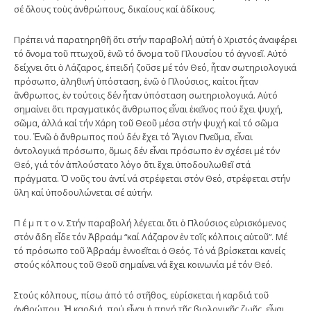
σέ ὅλους τοὺς ἀνθρώπους, δικαίους καί ἀδίκους.
Πρέπει νά παρατηρηθῆ ὅτι στήν παραβολή αὐτή ὁ Χριστός ἀναφέρει
τό ὄνομα τοῦ πτωχοῦ, ἐνῶ τό ὄνομα τοῦ Πλουσίου τό ἀγνοεῖ. Αὐτό
δείχνει ὅτι ὁ Λάζαρος, ἐπειδή ζοῦσε μέ τόν Θεό, ἦταν σωτηριολογικά
πρόσωπο, ἀληθινή ὑπόσταση, ἐνῶ ὁ Πλούσιος, καίτοι ἦταν
ἄνθρωπος, ἐν τούτοις δέν ἦταν ὑπόσταση σωτηριολογικά. Αὐτό
σημαίνει ὅτι πραγματικός ἄνθρωπος εἶναι ἐκεῖνος πού ἔχει ψυχή,
σῶμα, ἀλλά καί τήν Χάρη τοῦ Θεοῦ μέσα στήν ψυχή καί τό σῶμα
του. Ἐνῶ ὁ ἄνθρωπος πού δέν ἔχει τό Ἅγιον Πνεῦμα, εἶναι
ὀντολογικά πρόσωπο, ὅμως δέν εἶναι πρόσωπο ἐν σχέσει μέ τόν
Θεό, γιά τόν ἁπλούστατο λόγο ὅτι ἔχει ὑποδουλωθεῖ στά
πράγματα. Ὁ νοῦς του ἀντί νά στρέφεται στόν Θεό, στρέφεται στήν
ὕλη καί ὑποδουλώνεται σέ αὐτήν.
Π έ μ π τ ο ν. Στήν παραβολή λέγεται ὅτι ὁ Πλούσιος εὑρισκόμενος
στόν ἅδη εἶδε τόν Ἀβραάμ “καί Λάζαρον ἐν τοῖς κόλποις αὐτοῦ”. Μέ
τό πρόσωπο τοῦ Ἀβραάμ ἐννοεῖται ὁ Θεός. Τό νά βρίσκεται κανείς
στούς κόλπους τοῦ Θεοῦ σημαίνει νά ἔχει κοινωνία μέ τόν Θεό.
Στούς κόλπους, πίσω ἀπό τό στῆθος, εὑρίσκεται ἡ καρδιά τοῦ
ἀνθρώπου. Ἡ καρδιά, πού εἶναι ἡ πηγή τῆς βιολογικῆς ζωῆς, εἶναι