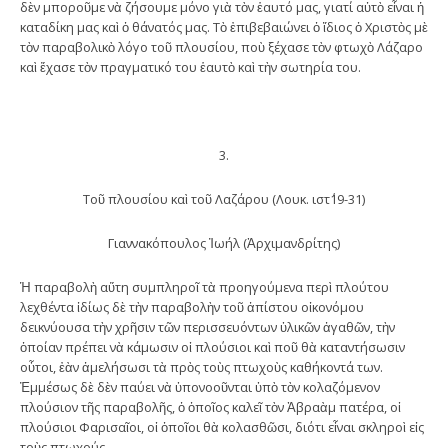
δὲν μποροῦμε νὰ ζήσουμε μόνο γιὰ τὸν ἑαυτό μας, γιατί αὐτὸ εἶναι ἡ
καταδίκη μας καὶ ὁ θάνατός μας. Τὸ ἐπιβεβαιώνει ὁ ἴδιος ὁ Χριστὸς μὲ
τὸν παραβολικὸ λόγο τοῦ πλουσίου, ποὺ ξέχασε τὸν φτωχὸ Λάζαρο
καὶ ἔχασε τὸν πραγματικό του ἑαυτὸ καὶ τὴν σωτηρία του.
3.
Τοῦ πλουσίου καὶ τοῦ Λαζάρου (Λουκ. ιστ΄19-31)
Γιαννακόπουλος Ἰωήλ (Ἀρχιμανδρίτης)
Ἡ παραβολὴ αὕτη συμπληροῖ τὰ προηγούμενα περὶ πλούτου
λεχθέντα ἰδίως δὲ τὴν παραβολὴν τοῦ ἀπίστου οἰκονόμου
δεικνύουσα τὴν χρῆσιν τῶν περισσευόντων ὑλικῶν ἀγαθῶν, τὴν
ὁποίαν πρέπει νὰ κάμωσιν οἱ πλούσιοι καὶ ποῦ θὰ καταντήσωσιν
οὗτοι, ἐὰν ἀμελήσωσι τὰ πρὸς τοὺς πτωχοὺς καθήκοντά των.
Ἐμμέσως δὲ δὲν παύει νὰ ὑπονοοῦνται ὑπὸ τὸν κολαζόμενον
πλούσιον τῆς παραβολῆς, ὁ ὁποῖος καλεῖ τὸν Ἀβραὰμ πατέρα, οἱ
πλούσιοι Φαρισαῖοι, οἱ ὁποῖοι θὰ κολασθῶσι, διότι εἶναι σκληροὶ εἰς
τοὺς πτωχούς.