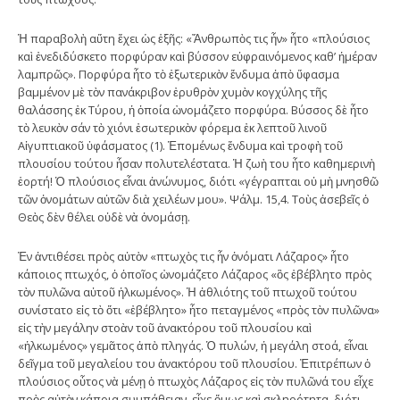
Ἡ παραβολὴ αὕτη ἔχει ὡς ἑξῆς: «Ἄνθρωπὸς τις ἦν» ἦτο «πλούσιος
καὶ ἐνεδιδύσκετο πορφύραν καὶ βύσσον εὐφραινόμενος καθ’ ἡμέραν
λαμπρῶς». Πορφύρα ἦτο τὸ ἐξωτερικὸν ἔνδυμα ἀπὸ ὕφασμα
βαμμένον μὲ τὸν πανάκριβον ἐρυθρὸν χυμὸν κογχύλης τῆς
θαλάσσης ἐκ Τύρου, ἡ ὁποία ὠνομάζετο πορφύρα. Βύσσος δὲ ἦτο
τὸ λευκὸν σάν τὸ χιόνι ἐσωτερικὸν φόρεμα ἐκ λεπτοῦ λινοῦ
Αἰγυπτιακοῦ ὑφάσματος (1). Ἑπομένως ἔνδυμα καὶ τροφὴ τοῦ
πλουσίου τούτου ἦσαν πολυτελέστατα. Ἡ ζωὴ του ἦτο καθημερινὴ
ἑορτή! Ὁ πλούσιος εἶναι ἀνώνυμος, διότι «γέγραπται οὐ μὴ μνησθῶ
τῶν ὀνομάτων αὐτῶν διὰ χειλέων μου». Ψάλμ. 15,4. Τοὺς ἀσεβεῖς ὁ
Θεὸς δὲν θέλει οὐδὲ νὰ ὀνομάσῃ.
Ἐν ἀντιθέσει πρὸς αὐτὸν «πτωχὸς τις ἦν ὀνόματι Λάζαρος» ἦτο
κάποιος πτωχός, ὁ ὁποῖος ὠνομάζετο Λάζαρος «ὃς ἐβέβλητο πρὸς
τὸν πυλῶνα αὐτοῦ ἡλκωμένος». Ἡ ἀθλιότης τοῦ πτωχοῦ τούτου
συνίστατο εἰς τὸ ὅτι «ἐβέβλητο» ἦτο πεταγμένος «πρὸς τὸν πυλῶνα»
εἰς τὴν μεγάλην στοὰν τοῦ ἀνακτόρου τοῦ πλουσίου καὶ
«ἡλκωμένος» γεμᾶτος ἀπὸ πληγάς. Ὁ πυλών, ἡ μεγάλη στοά, εἶναι
δεῖγμα τοῦ μεγαλείου του ἀνακτόρου τοῦ πλουσίου. Ἐπιτρέπων ὁ
πλούσιος οὗτος νὰ μένῃ ὁ πτωχὸς Λάζαρος εἰς τὸν πυλῶνά του εἶχε
πρὸς αὐτὸν κάποια συμπάθειαν, εἶχε ὅμως καὶ σκληρότητα, διότι