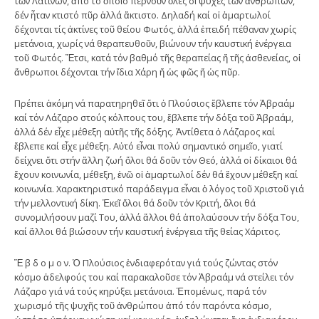
τῶν Λατίνων, ἀπό τό ὁποῖο περνοῦν ὅλες οἱ ψυχές τῶν ἀνθρώπων,
δέν ἦταν κτιστό πῦρ ἀλλά ἄκτιστο. Δηλαδή καί οἱ ἁμαρτωλοί
δέχονται τίς ἀκτίνες τοῦ θείου Φωτός, ἀλλά ἐπειδή πέθαναν χωρίς
μετάνοια, χωρίς νά θεραπευθοῦν, βιώνουν τήν καυστική ἐνέργεια
τοῦ Φωτός. Ἔτσι, κατά τόν βαθμό τῆς θεραπείας ἤ τῆς ἀσθενείας, οἱ
ἄνθρωποι δέχονται τήν ἴδια Χάρη ἤ ὡς φῶς ἤ ὡς πῦρ.
Πρέπει ἀκόμη νά παρατηρηθεῖ ὅτι ὁ Πλούσιος ἔβλεπε τόν Ἀβραάμ
καί τόν Λάζαρο στούς κόλπους του, ἔβλεπε τήν δόξα τοῦ Ἀβραάμ,
ἀλλά δέν εἶχε μέθεξη αὐτῆς τῆς δόξης. Ἀντίθετα ὁ Λάζαρος καί
ἔβλεπε καί εἶχε μέθεξη. Αὐτό εἶναι πολύ σημαντικό σημεῖο, γιατί
δείχνει ὅτι στήν ἄλλη ζωή ὅλοι θά δοῦν τόν Θεό, ἀλλά οἱ δίκαιοι θά
ἔχουν κοινωνία, μέθεξη, ἐνῶ οἱ ἁμαρτωλοί δέν θά ἔχουν μέθεξη καί
κοινωνία. Χαρακτηριστικό παράδειγμα εἶναι ὁ λόγος τοῦ Χριστοῦ γιά
τήν μελλοντική δίκη. Ἐκεῖ ὅλοι θά δοῦν τόν Κριτή, ὅλοι θά
συνομιλήσουν μαζί Του, ἀλλά ἄλλοι θά ἀπολαύσουν τήν δόξα Του,
καί ἄλλοι θά βιώσουν τήν καυστική ἐνέργεια τῆς θείας Χάριτος.
Ἕ β δ ο μ ο ν. Ὁ Πλούσιος ἐνδιαφερόταν γιά τούς ζώντας στόν
κόσμο ἀδελφούς του καί παρακαλοῦσε τόν Ἀβραάμ νά στείλει τόν
Λάζαρο γιά νά τούς κηρύξει μετάνοια. Ἑπομένως, παρά τόν
χωρισμό τῆς ψυχῆς τοῦ ἀνθρώπου ἀπό τόν παρόντα κόσμο,