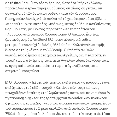
εἰς τὸ ὕπαιθρον. Ἦτο τόσον ἔρημος, ὥστε δὲν ὑπῆρχε «ὁ λόγῳ
παρακαλῶν, ὁ ἔργῳ παραμυθούμενος, οὐ φίλος, οὐ γείτων, οὐ
συγγενής, οὐ τῶν ὁρώντων οὐδεὶς » κατὰ τὸν Χρυσόστομον.
Παρηγορίαν δὲν εἶχεν ἀπὸ κανένα καὶ τὸ χειρότερον οὗτος ἔβλεπε
«παρασίτους» τεμπέληδες, «κόλακας, ἱκέτας δούλους ἀναβαίνοντας,
θορυβοῦντας, μεθύοντας, πηδῶντας » εἰς τὸ παλάτιον τοῦ
πλουσίου, κατὰ τὸν ἱερὸν Χρυσόστομον. Ὁ Λάζαρος ἦτο ἕνας
ζωντανὸς νεκρός. Ἀπέθανε! Βλέπομεν αὐτὸν μετὰ ταῦτα
μεταφερόμενον οὐχὶ ὑπὸ ἑνός, ἀλλὰ ὑπὸ πολλῶν ἀγγέλων, τιμῆς
ἕνεκεν, εἰς τοὺς κόλπους τοῦ Ἀβραάμ. Ὁ ὑπὸ τῶν σκυλιῶν
γλυφόμενος φέρεται εἰς τὰ χέρια τῶν Ἀγγέλων, ὁ ἐν πενίᾳ τότε, ἐν
τρυφῇ τώρα, ὁ ἐν ἐρημίᾳ τότε, μετὰ Ἀγγέλων τώρα, ὁ ἐν νόσῳ τότε,
ἐν ὑγείᾳ καὶ αἰωνίᾳ μακαριότητι τώρα, ὁ ἀγωνιζόμενος τότε,
στεφανούμενος τώρα !
β) Ὁ πλούσιος. « Ἱκέτης τοῦ πένητος ἐκεῖ ἐγένετο » ὁ πλούσιος ἔγινε
ἐκεῖ ζητιάνος τοῦ ἐδῶ πτωχοῦ! « Καὶ τίνος πένητος;» καὶ τίνος
πτωχοῦ ἔγινε ἐπαίτης; «Τοῦ λιμώττοντός ποτε» τοῦ πεινασμένου ἐν
τῇ παρούσῃ ζωῇ «τοῦ τῆς τραπέζης τοῦ πλουσίου δεομένου» τοῦ
ζητιάνου τῆς τραπέζης ἤ «τοῦ τοῖς στόμασι τῶν κυνῶν προκειμένου»
τοῦ εὑρισκομένου ἐδῶ μετὰ σκυλιῶν, κατὰ τὸν ἱερὸν Χρυσόστομον.
Ἐδῶ ἀπὸ συχαμάρα ὁ πλούσιος δὲν ἐκυττοῦσε τὸν πένητα, ἐκεῖ ἀπὸ