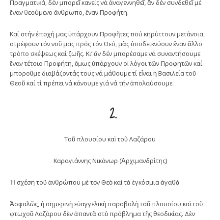
Πραγματικά, δέν μπορεῖ κανείς νά ἀναγεννηθεῖ, ἄν δέν συνδεθεῖ μέ
ἕναν θεούμενο ἄνθρωπο, ἕναν Προφήτη.
Καί στήν ἐποχή μας ὑπάρχουν Προφῆτες πού κηρύττουν μετάνοια,
στρέφουν τόν νοῦ μας πρός τόν Θεό, μᾶς ὑποδεικνύουν ἕναν ἄλλο
τρόπο σκέψεως καί ζωῆς. Κι’ ἄν δέν μπορέσαμε νά συναντήσουμε
ἕναν τέτοιο Προφήτη, ὅμως ὑπάρχουν οἱ λόγοι τῶν Προφητῶν καί
μποροῦμε διαβάζοντάς τους νά μάθουμε τί εἶναι ἡ Βασιλεία τοῦ
Θεοῦ καί τί πρέπει νά κάνουμε γιά νά τήν ἀπολαύσουμε.
2.
Τοῦ πλουσίου καὶ τοῦ Λαζάρου
Καραγιάννης Νικάνωρ (Ἀρχιμανδρίτης)
Ἡ σχέση τοῦ ἀνθρώπου μὲ τὸν Θεὸ καὶ τὰ ἐγκόσμια ἀγαθὰ
Ἀσφαλῶς, ἡ σημερινὴ εὐαγγελικὴ παραβολὴ τοῦ πλουσίου καὶ τοῦ
φτωχοῦ Λαζάρου δὲν ἀπαντᾶ στὸ πρόβλημα τῆς θεοδικίας. Δὲν