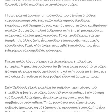
Χριστοῦ, δέν θά πεισθῆ μέ τό μεγαλύτερο θαῦμα.
Ἡ σωτηρία καί ἀναγέννηση τοῦ ἀνθρώπου δέν εἶναι ὑπόθεση
ταχυδακτυλουργικῶν ἐνεργειῶν, ἀλλά καρπός ἐλευθέρας
ἐκφράσεως τοῦ θελήματός του, καρπός πόνου, ἀγῶνος καί ἱδρώτων
πολλῶν. Δυστυχῶς, πολλοί ἄνθρωποι στήν ἐποχή μας ἀρκοῦνται
στά μαγικά, τά ἐξωτερικά γεγονότα. Τό νά πεισθεῖ κανείς γιά τήν
ὕπαρξη τῆς ἄλλης ζωῆς εἶναι ὑπόθεση ἐσωτερικῆς πνευματικῆς
εὐαισθησίας. Γιατί, κι’ ἄν ἀκόμη ἀναστηθεῖ ἕνας ἄνθρωπος, εἶναι
ἐνδεχόμενο νά ἐκληφθεῖ ὡς φάντασμα.
Γίνεται πολύς λόγος σήμερα γιά τίς λεγόμενες ἐπιθανάτιες
ἐμπειρίες. Μερικοί ἰσχυρίζονται ὅτι βγῆκε ἡ ψυχή τους ἀπό τό σῶμα
ἤ ἀκόμη πλησίασε πρός τήν ἔξοδό της καί στήν συνέχεια ἐπέστρεψε
στό σῶμα. Διηγοῦνται τά ὅσα φοβερά εἶδαν καί ἀντιμετώπισαν.
Στήν Ὀρθόδοξη Ἐκκλησία λέμε ὅτι ὑπῆρξαν περιπτώσεις πού
ἐπανῆλθε ἡ ψυχή στό σῶμα, ἀναστήθηκαν, δηλαδή, μέ τήν δύναμη
τοῦ Χριστοῦ. Αὐτά, ὅμως, εἶναι ἔκτακτα γεγονότα, πού δέν
συμβαίνουν στόν καθένα. Ὑπάρχουν ἅγιοι πού εἶχαν τέτοιες
φοβερές ἐμπειρίες, ἀφοῦ ἔζησαν στήν προσωπική τους ζωή τί εἶναι