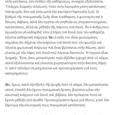
στήν μετάνοια, στό στάδιο τῆς καθάρσεως, συνεχῶς ἐξελίσσεται.
Ὑπάρχει διαρκής τελείωση, τόσο στήν λεγομένη μέση κατάσταση
τῶν ψυχῶν, ὅσο καί στήν μετά τήν Δευτέρα Παρουσία ζωή. Οἱ
βαθμοί τῆς πνευματικῆς ζωῆς εἶναι ἡ κάθαρση, ὁ φωτισμός καί ἡ
θέωση. Βέβαια, αὐτά δέν πρέπει νά νοηθοῦν ὡς στεγανοποιημένες
καταστάσεις, ἀλλά ὡς μέθεξη τῆς Χάριτος τοῦ Θεοῦ. Ἄν ὁ ἄνθρωπος
ἀγωνίζεται νά καθαρθεῖ, τότε ἡ Χάρη τοῦ Θεοῦ πού τόν καθαρίζει
λέγεται καθαρτική ἐνέργεια. Ὅταν ὁ νοῦς του εἶναι φωτισμένος,
σημαίνει ὅτι δέχεται τήν ἐνέργεια τοῦ Θεοῦ πού τόν φωτίζει καί
λέγεται φωτιστική ἐνέργεια. Καί ὅταν βρίσκεται στήν θέωση, αὐτό
γίνεται μέ τήν Χάρη τοῦ Θεοῦ πού λέγεται θεοποιός. Ἡ πορεία εἶναι
διαρκής. Ἔτσι, ὅσοι μετανόησαν, πρίν ἐξέλθει ἡ ψυχή ἀπό τό σῶμα,
αὐτοί ἐξελίσσονται καί γίνονται χωρητικότεροι στήν ἄκτιστη Χάρη.
Γι’ αὐτό τελοῦμε τά μνημόσυνα καί προσευχόμαστε γιά τούς
κεκοιμημένους.
Ὅσοι, ὅμως, κατά τήν ἔξοδο τῆς ψυχῆς ἀπό τό σῶμα, δέν μετανόησαν,
αὐτοί, ἐπειδή δέν ἔχουν πνευματική ὅραση, βιώνουν μόνο τήν
καυστική ἐνέργεια τοῦ Θεοῦ, καί, βέβαια, δέν πρόκειται ποτέ νά
ἔχουν μέθεξη στό ἀγαθό. Προσευχόμαστε ὅμως γιά ὅλους, γιατί δέν
ξέρουμε τήν ἐσωτερική τους πνευματική κατάσταση.