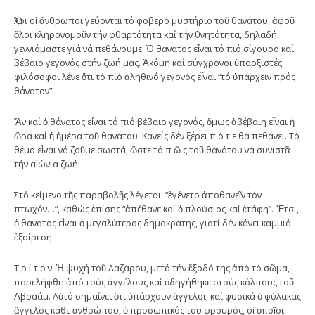
Ὅλοι οἱ ἄνθρωποι γεύονται τό φοβερό μυστήριο τοῦ θανάτου, ἀφοῦ
ὅλοι κληρονομοῦν τήν φθαρτότητα καί τήν θνητότητα, δηλαδή,
γεννιόμαστε γιά νά πεθάνουμε. Ὁ θάνατος εἶναι τό πιό σίγουρο καί
βέβαιο γεγονός στήν ζωή μας. Ἀκόμη καί σύγχρονοι ὑπαρξιστές
φιλόσοφοι λένε ὅτι τό πιό ἀληθινό γεγονός εἶναι “τό ὑπάρχειν πρός
θάνατον”.
Ἄν καί ὁ θάνατος εἶναι τό πιό βέβαιο γεγονός, ὅμως ἀβέβαιη εἶναι ἡ
ὥρα καί ἡ ἡμέρα τοῦ θανάτου. Κανείς δέν ξέρει π ό τ ε θά πεθάνει. Τό
θέμα εἶναι νά ζοῦμε σωστά, ὥστε τό π ῶ ς τοῦ θανάτου νά συνιστᾶ
τήν αἰώνια ζωή.
Στό κείμενο τῆς παραβολῆς λέγεται: “ἐγένετο ἀποθανεῖν τόν
πτωχόν…”, καθώς ἐπίσης “ἀπέθανε καί ὁ πλούσιος καί ἐτάφη”. Ἔτσι,
ὁ θάνατος εἶναι ὁ μεγαλύτερος δημοκράτης, γιατί δέν κάνει καμμιά
ἐξαίρεση.
Τ ρ ί τ ο ν. Ἡ ψυχή τοῦ Λαζάρου, μετά τήν ἔξοδό της ἀπό τό σῶμα,
παρελήφθη ἀπό τούς ἀγγέλους καί ὁδηγήθηκε στούς κόλπους τοῦ
Ἀβραάμ. Αὐτό σημαίνει ὅτι ὑπάρχουν ἄγγελοι, καί φυσικά ὁ φύλακας
ἄγγελος κάθε ἀνθρώπου, ὁ προσωπικός του φρουρός, οἱ ὁποῖοι