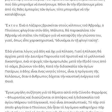
πού δέν μποροῦμε νά ἐννοήσουμε. Μόνο ἄν τήν ἐξετάσουμε μέσα
ἀπό τίς θεῖες ἐμπειρίες τῶν ἁγίων, τότε μποροῦμε νά τήν
καταλάβουμε.
Ἕ κ τ ο ν. Ἐνῶ ὁ Λάζαρος βρισκόταν στούς κόλπους τοῦ Ἀβραάμ, ὁ
Πλούσιος φλεγόταν στόν ἅδη. Μάλιστα, θά παρακαλέσει τόν
Ἀβραάμ νά στείλει τόν Λάζαρο γιά νά καταψύξη τήν γλώσσα του,
γιατί, ὅπως εἶπε χαρακτηριστικά, “ὀδυνῶμαι ἐν τῇ φλογὶ ταύτῃ”.
Ἐδῶ γίνεται λόγος γιά ἅδη καί ὄχι γιά Κόλαση. Γιατί ἡ Κόλαση θά
ἀρχίσει μετά τήν Δευτέρα Παρουσία τοῦ Χριστοῦ καί τό μελλοντικό
δικαστήριο, ἐνῶ οἱ ψυχές τῶν ἁμαρτωλῶν, μετά τήν ἔξοδό τους ἀπό
τό σῶμα, βιώνουν τόν ἅδη. Κατά τήν διδασκαλία τῶν ἁγίων
Πατέρων, ὁ ἅδης εἶναι ἕνας νοητός τόπος, εἶναι ἡ πρόγευση τῆς
Κολάσεως, ὅταν ὁ ἄνθρωπος δέχεται τήν καυστική ἐνέργεια τοῦ
Θεοῦ.
Ἔγινε μεγάλη συζήτηση γιά τά θέματα αὐτά στήν Σύνοδο Φερράρας
– Φλωρεντίας καί διασώζονται οἱ ἀπόψεις καί ἡ διδασκαλία τοῦ
ἁγίου Μάρκου τοῦ Εὐγενικοῦ, πού εἶναι ἀποκαλυπτικές. Τό πῦρ στό
ὁποῖο φλεγόταν ὁ Πλούσιος δέν ἦταν τό λεγόμενο καθαρτήριο πῦρ