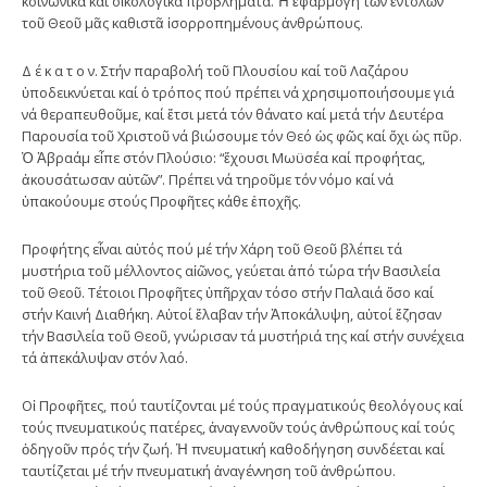
κοινωνικά καί οἰκολογικά προβλήματα. Ἡ ἐφαρμογή τῶν ἐντολῶν
τοῦ Θεοῦ μᾶς καθιστᾶ ἰσορροπημένους ἀνθρώπους.
Δ έ κ α τ ο ν. Στήν παραβολή τοῦ Πλουσίου καί τοῦ Λαζάρου
ὑποδεικνύεται καί ὁ τρόπος πού πρέπει νά χρησιμοποιήσουμε γιά
νά θεραπευθοῦμε, καί ἔτσι μετά τόν θάνατο καί μετά τήν Δευτέρα
Παρουσία τοῦ Χριστοῦ νά βιώσουμε τόν Θεό ὡς φῶς καί ὄχι ὡς πῦρ.
Ὁ Ἀβραάμ εἶπε στόν Πλούσιο: “ἔχουσι Μωϋσέα καί προφήτας,
ἀκουσάτωσαν αὐτῶν”. Πρέπει νά τηροῦμε τόν νόμο καί νά
ὑπακούουμε στούς Προφῆτες κάθε ἐποχῆς.
Προφήτης εἶναι αὐτός πού μέ τήν Χάρη τοῦ Θεοῦ βλέπει τά
μυστήρια τοῦ μέλλοντος αἰῶνος, γεύεται ἀπό τώρα τήν Βασιλεία
τοῦ Θεοῦ. Τέτοιοι Προφῆτες ὑπῆρχαν τόσο στήν Παλαιά ὅσο καί
στήν Καινή Διαθήκη. Αὐτοί ἔλαβαν τήν Ἀποκάλυψη, αὐτοί ἔζησαν
τήν Βασιλεία τοῦ Θεοῦ, γνώρισαν τά μυστήριά της καί στήν συνέχεια
τά ἀπεκάλυψαν στόν λαό.
Οἱ Προφῆτες, πού ταυτίζονται μέ τούς πραγματικούς θεολόγους καί
τούς πνευματικούς πατέρες, ἀναγεννοῦν τούς ἀνθρώπους καί τούς
ὁδηγοῦν πρός τήν ζωή. Ἡ πνευματική καθοδήγηση συνδέεται καί
ταυτίζεται μέ τήν πνευματική ἀναγέννηση τοῦ ἀνθρώπου.