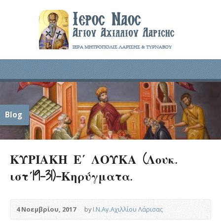
Blog
ΚΥΡΙΑΚΗ Ε΄ ΛΟΥΚΑ (Λουκ.
ιστ΄19-31)-Κηρύγματα.
4 Νοεμβρίου, 2017
by
Ι.Ν.Αγ.Αχιλλίου Λάρισας