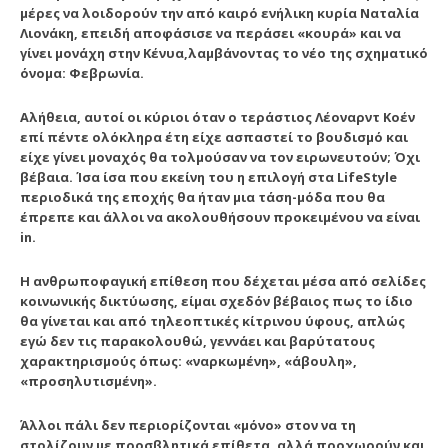
μέρες να λοιδορούν την από καιρό ενήλικη κυρία Ναταλία
Λιονάκη,
επειδή αποφάσισε να περάσει «κουρά» και να
γίνει μονάχη στην Κένυα,
λαμβάνοντας το νέο της σχηματικό
όνομα: Φεβρωνία.
Αλήθεια, αυτοί οι κύριοι όταν ο τεράστιος Λέοναρντ Κοέν
επί πέντε ολόκληρα έτη είχε ασπαστεί το βουδισμό και
είχε γίνει μοναχός θα τολμούσαν να τον ειρωνευτούν; Όχι
βέβαια. Ίσα ίσα που εκείνη του η επιλογή στα LifeStyle
περιοδικά της εποχής θα ήταν μια τάση-μόδα που θα
έπρεπε και άλλοι να ακολουθήσουν προκειμένου να είναι
in.
Η ανθρωποφαγική επίθεση που δέχεται
μέσα από σελίδες
κοινωνικής δικτύωσης, είμαι σχεδόν βέβαιος πως το ίδιο
θα γίνεται και από τηλεοπτικές κίτρινου ύφους, απλώς
εγώ δεν τις παρακολουθώ, γεννάει και βαρύτατους
χαρακτηρισμούς όπως: «ναρκωμένη», «άβουλη»,
«προσηλυτισμένη».
Άλλοι πάλι δεν περιορίζονται «μόνο» στον να τη
στολίζουν με προσβλητικά επίθετα, αλλά προχωρούν και