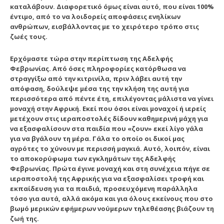
καταλάβουν.
Διαφορετικό όμως είναι αυτό, που είναι 100%
έντιμο, από το να λοιδορείς αποφάσεις ενηλίκων
ανθρώπων, εισβάλλοντας με το χειρότερο τρόπο στις
ζωές τους.
Ερχόμαστε τώρα στην περίπτωση της Αδελφής
Φεβρωνίας. Από όσες πληροφορίες κατόρθωσα να
στραγγίξω από την κιτρινίλα, πριν λάβει αυτή την
απόφαση, δούλεψε μέσα της την κλήση της αυτή για
περισσότερα από πέντε έτη,
επιλέγοντας μάλιστα να γίνει
μοναχή στην Αφρική.
Εκεί που όσοι είναι μοναχοί ή ιερείς
μετέχουν στις ιεραποστολές δίδουν καθημερινή μάχη για
να εξασφαλίσουν στα παιδία που «ζουν» εκεί λίγο γάλα
για να βγάλουν τη μέρα. Γάλα το οποίο οι δικοί μας
αγρότες το χύνουν με περισσή μαγκιά. Αυτό, λοιπόν, είναι
το αποκορύφωμα των εγκλημάτων της Αδελφής
Φεβρωνίας. Πρώτα έγινε μοναχή και στη συνέχεια πήγε σε
ιεραποστολή της Αφρικής για να εξασφαλίσει τροφή και
εκπαίδευση για τα παιδιά, προσευχόμενη παράλληλα
τόσο για αυτά, αλλά ακόμα και για όλους εκείνους που στο
βωμό μερικών εφήμερων νούμερων τηλεθέασης βιάζουν τη
ζωή της.