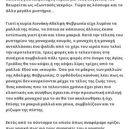
θεωρείται ως «ζωντανός νεκρός». Τώρα ας λύσουμε και το
άλλο μεγάλο μυστήριο…
Γιατί η κυρία Λιονάκη-Αδελφή Φεβρωνία είχε λυμένα τα
μαλλιά της πίσω, τα όποια σε κάποιους άλλους έκανε
εντύπωση γιατί ήταν και τόσο μακριά. Κατά την τέλεση του
μυστηρίου της μοναχικής κουράς, ο μοναχός ή η μοναχή
ανταλλάσσει ένα ψαλίδι από το χέρι του ιερέα που τελεί
την ιεροτελεστία, τρεις φορές και ο τελευταίος στη
συνέχεια συμβολικά πάλι τρεις φορές στο όνομα της Αγίας
Τριάδας θα του κόψει ή της κόψει λίγες τρίχες από τα
μαλλιά. Εξού και «κουρά». Όσο για το μάκρος των μαλλιών
της Αδελφής Φεβρωνίας; Ο ορθόδοξος κανόνας λέει πως οι
μοναχοί δεν κουρεύονται μέχρι το τέλος της ζωής τους.
Ένας κανόνας που τα τελευταία χρόνια έχει γίνει πιο
ελαστικός και συνήθως έγκειται στην προσωπική επιλογή
του κάθε μοναχού για το αν θα τον ακολουθήσει ή όχι.
Επίσης τα μακριά μαλλιά και γένια, συμβολίζουν και το
ρίζωμα της πίστης.
Εκτός από το σύνταγμα το οποίο όπως αναφέραμε ορίζει
πως νομικά πως για τους συγγενείς του ο μοναχός