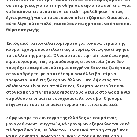
σε εκτιμήσεις για το τι την οδήγησε στην απόφασή της: «για
να ξεπλύνει τις αμαρτίες», «επειδή τρελάθηκε» ή «πως
έγινε μοναχή για να τρώει και να πίνει τζάμπα». Ορισμένοι,
ούτε λίγο, ούτε πολύ, πιστεύουν πως μπορεί να έπεσε και
θύμα απαγωγής…
Εκτός από τα ποικίλα πορίσματα για τον εσωτερικό της
κόσμο, έχουμε και στιλιστικές απορίες, όπως γιατί άφησε
τα μαλλιά της μακριά. Όλοι αυτοί οι τιμητές των ζωών μας,
είμαι σίγουρος
πως ο μικρόκοσμος στον οποίο ζουν δεν
τους έχει επιτρέψει ούτε μια στιγμή να δουν τις ζωές τους
στον καθρέφτη,
με αποτέλεσμα σαν άλλα βαμπίρ να
τρέφονται από τις ζωές των άλλων.
Επειδή εκτός από
αδιάκριτοι είναι και απαίδευτοι, δεν μπαίνουν ούτε καν
στον κόπο να πληκτρολογήσουν δυο λέξεις στο Google για
να μάθουν τι σημαίνει μοναχισμός.
Ας τους βοηθήσουμε
εξηγώντας τους τι σημαίνει νομικά και τι πνευματικά.
Σύμφωνα με το Σύνταγμα της Ελλάδας «η κουρά ενός
μοναχού έναντι συγγενών, κληρονόμων εξομοιώνεται κατά
πλάσμα δικαίου, με θάνατο». Πρακτικά από τη στιγμή που
κάποιος γίνεται μοναχός νομικά για τους συγγενείς του