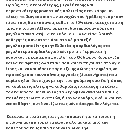
Ορούς, της ιστορικότερης, μεγαλύτερης και
σημαντικότερης μοναστικής πολιτείας στον κόσμο. Αν
«δεις» τα βιογραφικά των μοναχών του ή μάθεις τι άφησαν
πίσω τους θα εκπλαγείς καθώς το 80% είναι κάτοχοι δυο ή
τριών πτυχίων ΑΕΙ ενώ αρκετοί διατηρούσαν έδρες σε
μεγάλα πανεπιστήμια του κόσμου. Το να είσαι λοιπόν
καθηγητής πανεπιστημίου στο Κέιμπριτζ ή
μεγαλοτραπεζίτης στην Ελβετία, ή καρδιολόγος στο
μεγαλύτερο καρδιολογικό κέντρο της Γερμανίας ή
μουσικός με καριέρα εφάμιλλή του Θόδωρου Κουρεντζή
και να τα αφήνεις όλα πίσω σου και να πηγαίνεις στο Άγιο
Όρος και να κοιμάσαι εφόρου ζωής 4 ώρες την ημέρα, να
προσεύχεσαι και να κάνεις εργασίες (διακονήματα) που
καμία σχέση δεν είχαν με την προηγούμενη σου ζωή, όπως
να κλαδεύεις ελιές, ή να καθαρίζεις πατάτες ή να κάνεις
τον καμαρότο μαζεύοντας τα λερωμένα σεντόνια και τις
πετσέτες των επισκεπτών, ή τον νοσοκόμο, ακόμα και τον
νεκροθάφτη, αυτό νομίζω πως μόνο άραγμα δεν λέγεται.
Κατανοώ απολύτως πως για κάποιον ή για κάποιους η
επιλογή αυτή μπορεί να είναι πολύ μακριά από την
κουλτούρα τους και να αδυνατούν να την