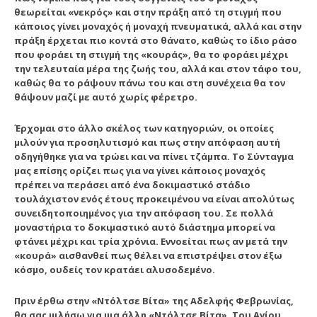
θεωρείται «νεκρός» και στην πράξη από τη στιγμή που
κάποιος γίνει μοναχός ή μοναχή πνευματικά, αλλά και στην
πράξη έρχεται πιο κοντά στο θάνατο, καθώς το ίδιο ράσο
που φοράει τη στιγμή της «κουράς», θα το φοράει μέχρι
την τελευταία μέρα της ζωής του, αλλά και στον τάφο του,
καθώς θα το ράψουν πάνω του και στη συνέχεια θα τον
θάψουν μαζί με αυτό χωρίς φέρετρο.
Έρχομαι στο άλλο σκέλος των κατηγοριών, οι οποίες
μιλούν για προσηλυτισμό και πως στην απόφαση αυτή
οδηγήθηκε για να τρώει και να πίνει τζάμπα. Το Σύνταγμα
μας επίσης ορίζει πως για να γίνει κάποιος μοναχός
πρέπει να περάσει από ένα δοκιμαστικό στάδιο
τουλάχιστον ενός έτους προκειμένου να είναι απολύτως
συνειδητοποιημένος για την απόφαση του. Σε πολλά
μοναστήρια το δοκιμαστικό αυτό διάστημα μπορεί να
φτάνει μέχρι και τρία χρόνια. Εννοείται πως αν μετά την
«κουρά» αισθανθεί πως θέλει να επιστρέψει στον έξω
κόσμο, ουδείς τον κρατάει αλυσοδεμένο.
Πριν έρθω στην «Ντόλτσε Βίτα» της Αδελφής Φεβρωνίας,
θα σας μιλήσω για μια άλλη «Ντόλτσε Βίτα». Του Αγίου