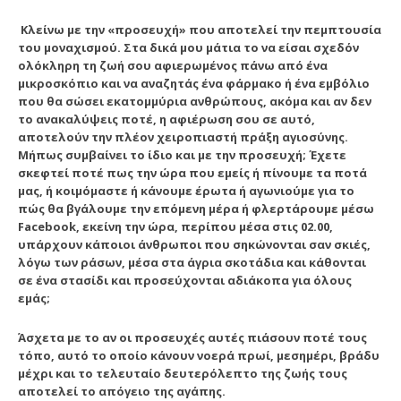
Κλείνω με την «προσευχή» που αποτελεί την πεμπτουσία
του μοναχισμού. Στα δικά μου μάτια το να είσαι σχεδόν
ολόκληρη τη ζωή σου αφιερωμένος πάνω από ένα
μικροσκόπιο και να αναζητάς ένα φάρμακο ή ένα εμβόλιο
που θα σώσει εκατομμύρια ανθρώπους, ακόμα και αν δεν
το ανακαλύψεις ποτέ, η αφιέρωση σου σε αυτό,
αποτελούν την πλέον χειροπιαστή πράξη αγιοσύνης.
Μήπως συμβαίνει το ίδιο και με την προσευχή; Έχετε
σκεφτεί ποτέ πως την ώρα που εμείς ή πίνουμε τα ποτά
μας, ή κοιμόμαστε ή κάνουμε έρωτα ή αγωνιούμε για το
πώς θα βγάλουμε την επόμενη μέρα ή φλερτάρουμε μέσω
Facebook, εκείνη την ώρα, περίπου μέσα στις 02.00,
υπάρχουν κάποιοι άνθρωποι που σηκώνονται σαν σκιές,
λόγω των ράσων, μέσα στα άγρια σκοτάδια και κάθονται
σε ένα στασίδι και προσεύχονται αδιάκοπα για όλους
εμάς;
Άσχετα με το αν οι προσευχές αυτές πιάσουν ποτέ τους
τόπο,
αυτό το οποίο κάνουν νοερά πρωί, μεσημέρι, βράδυ
μέχρι και το τελευταίο δευτερόλεπτο της ζωής τους
αποτελεί το απόγειο της αγάπης.