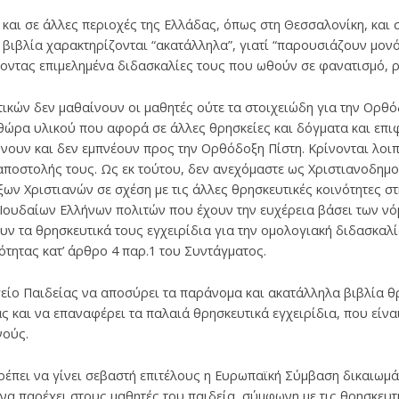
και σε άλλες περιοχές της Ελλάδας, όπως στη Θεσσαλονίκη, και σ
α βιβλία χαρακτηρίζονται “ακατάλληλα”, γιατί “παρουσιάζουν μον
ντας επιμελημένα διδασκαλίες τους που ωθούν σε φανατισμό, ρα
ικών δεν μαθαίνουν οι μαθητές ούτε τα στοιχειώδη για την Ορθόδ
ηθώρα υλικού που αφορά σε άλλες θρησκείες και δόγματα και επ
νουν και δεν εμπνέουν προς την Ορθόδοξη Πίστη. Κρίνονται λοι
 αποστολής τους. Ως εκ τούτου, δεν ανεχόμαστε ως Χριστιανοδημ
ων Χριστιανών σε σχέση με τις άλλες θρησκευτικές κοινότητες σ
Ιουδαίων Ελλήνων πολιτών που έχουν την ευχέρεια βάσει των νό
υν τα θρησκευτικά τους εγχειρίδια για την ομολογιακή διδασκαλία
σότητας κατ’ άρθρο 4 παρ.1 του Συντάγματος.
γείο Παιδείας να αποσύρει τα παράνομα και ακατάλληλα βιβλία θ
ς και να επαναφέρει τα παλαιά θρησκευτικά εγχειρίδια, που είνα
νούς.
 πρέπει να γίνει σεβαστή επιτέλους η Ευρωπαϊκή Σύμβαση δικαιω
ι να παρέχει στους μαθητές του παιδεία, σύμφωνη με τις θρησκευ