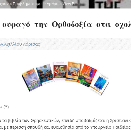
χρονοι Προβληματισμοί
>
Άρθρα
>
View Post
 ουραγό την Ορθοδοξία στα σχολ
.Αγ.Αχιλλίου Λάρισας
 (*)
 τα βιβλία των Θρησκευτικών, επειδή υποβαθμίζεται η Χριστιανι
ι με περισσή σπουδή και ευαισθησία από το Υπουργείο Παιδείας