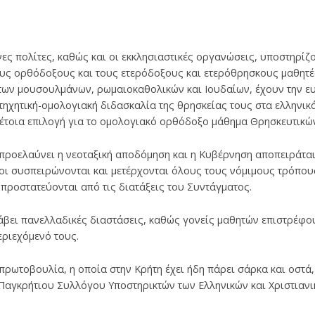
ες πολίτες, καθώς και οι εκκλησιαστικές οργανώσεις, υποστηρίζ
ους ορθόδοξους και τους ετερόδοξους και ετερόθρησκους μαθητέ
των μουσουλμάνων, ρωμαιοκαθολικών και Ιουδαίων, έχουν την ευ
ατηχητική-ομολογιακή διδασκαλία της θρησκείας τους στα ελληνικ
τέτοια επιλογή για το ομολογιακό ορθόδοξο μάθημα Θρησκευτικώ
προελαύνει η νεοταξική αποδόμηση και η Κυβέρνηση αποπειράται
οι συσπειρώνονται και μετέρχονται όλους τους νόμιμους τρόπου
 προστατεύονται από τις διατάξεις του Συντάγματος.
βει πανελλαδικές διαστάσεις, καθώς γονείς μαθητών επιστρέφου
εριεχόμενό τους.
 πρωτοβουλία, η οποία στην Κρήτη έχει ήδη πάρει σάρκα και οστά
 Παγκρήτιου Συλλόγου Υποστηρικτών των Ελληνικών και Χριστιανι