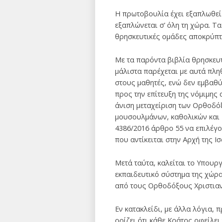
Η πρωτοβουλία έχει εξαπλωθεί 
εξαπλώνεται σ’ όλη τη χώρα. Τ
θρησκευτικές ομάδες αποκρύπτο
Με τα παρόντα βιβλία θρησκευτ
μάλιστα παρέχεται με αυτά πλ
στους μαθητές, ενώ δεν εμβαθύ
προς την επίτευξη της νόμιμης
άνιση μεταχείριση των Ορθοδόξ
μουσουλμάνων, καθολικών και 
4386/2016 άρθρο 55 να επιλέγο
που αντίκειται στην Αρχή της Ι
Μετά ταύτα, καλείται το Υπουρ
εκπαιδευτικό σύστημα της χώρα
από τους Ορθοδόξους Χριστια
Εν κατακλείδι, με άλλα λόγια,
ορίζει ότι κάθε Κράτος οφείλε