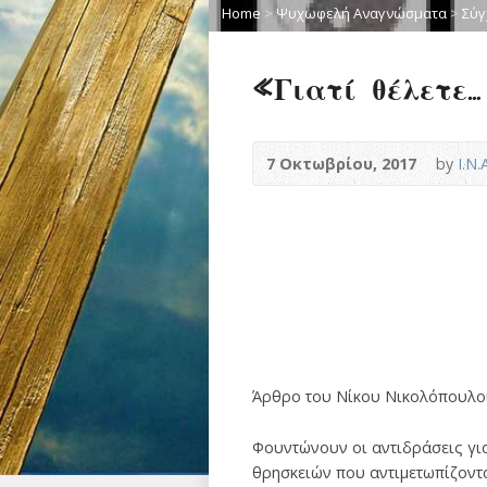
Home
>
Ψυχωφελή Αναγνώσματα
>
Σύγ
«Γιατί θέλετε…
7 Οκτωβρίου, 2017
by
Ι.Ν
Άρθρο του Νίκου Νικολόπουλου
Φουντώνουν οι αντιδράσεις για
θρησκειών που αντιμετωπίζοντα