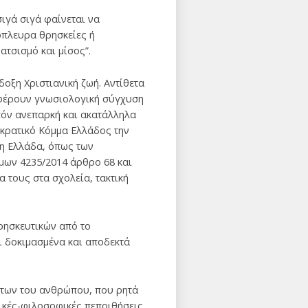
ιγά σιγά φαίνεται να
όπλευρα θρησκείες ή
τσισμό και μίσος”.
οξη Χριστιανική ζωή. Αντίθετα
ιφέρουν γνωσιολογική σύγχυση
πόν ανεπαρκή και ακατάλληλα
οκρατικό Κόμμα Ελλάδος την
τη Ελλάδα, όπως των
μων 4235/2014 άρθρο 68 και
 τους στα σχολεία, τακτική
ρησκευτικών από το
ι δοκιμασμένα και αποδεκτά
μάτων του ανθρώπου, που ρητά
τικές-φιλοσοφικές πεποιθήσεις