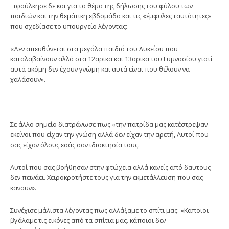
Ξιφούλκησε δε και για το θέμα της δήλωσης του φύλου των
παιδιών και την θεμάτικη εβδομάδα και τις «έμφυλες ταυτότητες»
που σχεδίασε το υπουργείο λέγοντας:
«Δεν απευθύνεται στα μεγάλα παιδιά του Λυκείου που
καταλαβαίνουν αλλά στα 12αρικα και 13αρικα του Γυμνασίου γιατί
αυτά ακόμη δεν έχουν γνώμη και αυτά είναι που θέλουν να
χαλάσουν».
Σε άλλο σημείο διατράνωσε πως «την πατρίδα μας κατέστρεψαν
εκείνοι που είχαν την γνώση αλλά δεν είχαν την αρετή, Αυτοί που
σας είχαν όλους εσάς σαν ιδιοκτησία τους.
Αυτοί που σας βοήθησαν στην φτώχεια αλλά κανείς από δαυτους
δεν πεινάει. Χειροκροτήστε τους για την εκμετάλλευση που σας
κανουν».
Συνέχισε μάλιστα λέγοντας πως αλλάξαμε το σπίτι μας: «Καποιοι
βγάλαμε τις εικόνες από τα σπίτια μας. κάποιοι δεν