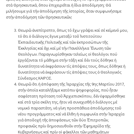
στά Θρησκευτικά, ὅπου ἐπιχειρεῖται ἡ ἴδια ἀποδόμηση; Θά
μιλήσουμε γιά τήν ἀποδόμηση τῆς ἱστορίας, ὅταν συμφωνήσαμε
στήν ἀποδόμηση τῶν Θρησκευτικῶν;
Θεωρῶ ἀνεπίτρεπτο, ὅπως τό ἔχω γράψει καί σέ κείμενό μου,
τό ὅτι ὁ διάλογος ἔγινε μεταξύ τοῦ Ἰνστιτούτου
Ἐκπαιδευτικῆς Πολιτικῆς καί τῶν ἐκπροσώπων τῆς
Ἐκκλησίας καί ὄχι καί μέ τήν Πανελλήνια Ἕνωση τῶν
Θεολόγων. Παραγνωρίσθηκαν τελείως οἱ θεολόγοι πού
ἐργάζονται τό μάθημα στήν τάξη καί δέν τούς δόθηκε ἡ
δυνατότητα νά ἐκφράσουν τίς ἀπόψεις τους, ὅπως δόθηκε ἡ
δυνατότητα νά ἐκφράσουν τίς ἀπόψεις τους ὁ Θεολογικός
Σύνδεσμος ΚΑΙΡΟΣ.
Θεωρῶ ὅτι ἡ ἀπόφαση τῆς Ἱεραρχίας τῆς 9ης Μαρτίου 2017,
στήν ὁποία καταλήξαμε κατόπιν ψηφοφορίας, πού ἦταν
σαφέστατη πρόταση τοῦ Ἀρχιεπισκόπου, δέν ἐφαρμόσθηκε
καί στά τρία σκέλη της, ἤτοι νά συνεχισθῆ ὁ διάλογος μέ
νομικό παραστάτη, νά γίνη προσπάθεια ἀποδόμησης τοῦ
νέου προγράμματος καί νά ἔλθη ἡ συμφωνία στήν Ἱεραρχία
γιά ἀποδοχή τῆς ἀποφάσεως τῶν δύο Ἐπιτροπῶν,
προφανῶς πρίν δημοσιευθοῦν στήν Ἐφημερίδα τῆς
Κυβερνήσεως καί πρίν οἱ φάκελλοι τῶν μαθημάτων