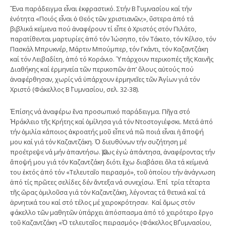
Ἕνα παράδειγμα εἶναι ἐκφραστικό. Στήν Β΄ Γυμνασίου καί τήν
ἑνότητα «Ποιός εἶναι ὁ Θεός τῶν χριστιανῶν;», ὕστερα ἀπό τά
βιβλικά κείμενα πού ἀναφέρουν τί εἶπε ὁ Χριστός στόν Πιλάτο,
παρατίθενται μαρτυρίες ἀπό τόν Ἰώσηπο, τόν Τάκιτο, τόν Κέλσο, τόν
Πασκάλ Μπρυκνέρ, Μάρτιν Μπούμπερ, τόν Γκάντι, τόν Καζαντζάκη
καί τόν Λειβαδίτη, ἀπό τό Κοράνιο. Ὑπάρχουν περικοπές τῆς Καινῆς
Διαθήκης καί ἑρμηνεία τῶν περικοπῶν ἀπ’ ὅλους αὐτούς πού
ἀναφέρθησαν, χωρίς νά ὑπάρχουν ἑρμηνεῖες τῶν Ἁγίων γιά τόν
Χριστό (Φάκελλος Β΄ Γυμνασίου, σελ. 32-38).
Ἐπίσης νά ἀναφέρω ἕνα προσωπικό παράδειγμα. Πῆγα στό
Ἡράκλειο τῆς Κρήτης καί ὁμίλησα γιά τόν Ντοστογιέφσκι. Μετά ἀπό
τήν ὁμιλία κάποιος ἀκροατής μοῦ εἶπε νά πῶ ποιά εἶναι ἡ ἄποψή
μου καί γιά τόν Καζαντζάκη. Ὁ διευθύνων τήν συζήτηση μέ
προέτρεψε νά μήν ἀπαντήσω. Ὅμως ἐγώ ἀπάντησα, ἀναφέροντας τήν
ἄποψή μου γιά τόν Καζαντζάκη διότι ἔχω διαβάσει ὅλα τά κείμενά
του ἐκτός ἀπό τόν «Τελευταῖο πειρασμό», τοῦ ὁποίου τήν ἀνάγνωση
ἀπό τίς πρῶτες σελίδες δέν ἄντεξα νά συνεχίσω. Ἐπί τρία τέταρτα
τῆς ὥρας ὁμιλοῦσα γιά τόν Καζαντζάκη, λέγοντας τά θετικά καί τά
ἀρνητικά του καί στό τέλος μέ χειροκρότησαν. Καί ὅμως στόν
φάκελλο τῶν μαθητῶν ὑπάρχει ἀπόσπασμα ἀπό τό χειρότερο ἔργο
τοῦ Καζαντζάκη «Ὁ τελευταῖος πειρασμός» (Φάκελλος Β΄Γυμνασίου,