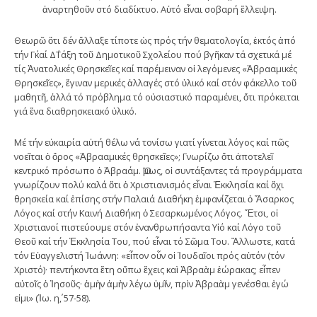
ἀναρτηθοῦν στό διαδίκτυο. Αὐτό εἶναι σοβαρή ἔλλειψη.
Θεωρῶ ὅτι δέν ἄλλαξε τίποτε ὡς πρός τήν θεματολογία, ἐκτός ἀπό
τήν Γ΄καί Δ΄Τάξη τοῦ Δημοτικοῦ Σχολείου πού βγῆκαν τά σχετικά μέ
τίς Ἀνατολικές Θρησκεῖες καί παρέμειναν οἱ λεγόμενες «Ἀβρααμικές
Θρησκεῖες», ἔγιναν μερικές ἀλλαγές στό ὑλικό καί στόν φάκελλο τοῦ
μαθητῆ, ἀλλά τό πρόβλημα τό οὐσιαστικό παραμένει, ὅτι πρόκειται
γιά ἕνα διαθρησκειακό ὑλικό.
Μέ τήν εὐκαιρία αὐτή θέλω νά τονίσω γιατί γίνεται λόγος καί πῶς
νοεῖται ὁ ὅρος «Ἀβρααμικές θρησκεῖες»; Γνωρίζω ὅτι ἀποτελεῖ
κεντρικό πρόσωπο ὁ Ἀβραάμ. Ὅμως, οἱ συντάξαντες τά προγράμματα
γνωρίζουν πολύ καλά ὅτι ὁ Χριστιανισμός εἶναι Ἐκκλησία καί ὄχι
θρησκεία καί ἐπίσης στήν Παλαιά Διαθήκη ἐμφανίζεται ὁ Ἄσαρκος
Λόγος καί στήν Καινή Διαθήκη ὁ Σεσαρκωμένος Λόγος. Ἔτσι, οἱ
Χριστιανοί πιστεύουμε στόν ἐνανθρωπήσαντα Υἱό καί Λόγο τοῦ
Θεοῦ καί τήν Ἐκκλησία Του, πού εἶναι τό Σῶμα Του. Ἄλλωστε, κατά
τόν Εὐαγγελιστή Ἰωάννη: «εἶπον οὖν οἱ Ἰουδαῖοι πρός αὐτόν (τόν
Χριστό)· πεντήκοντα ἔτη οὔπω ἔχεις καὶ Ἀβραὰμ ἑώρακας; εἶπεν
αὐτοῖς ὁ Ἰησοῦς· ἀμὴν ἀμὴν λέγω ὑμῖν, πρὶν Ἀβραὰμ γενέσθαι ἐγώ
εἰμι» (Ἰω. η΄, 57-58).