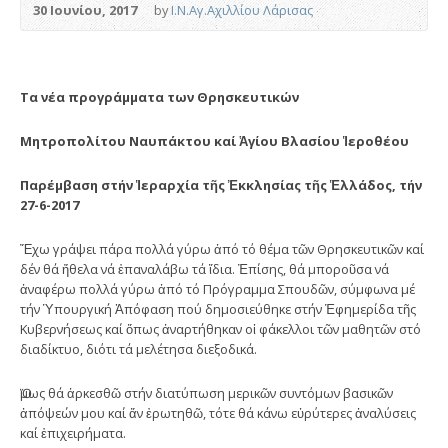
30 Ιουνίου, 2017
by
Ι.Ν.Αγ.Αχιλλίου Λάρισας
Τα νέα προγράμματα των Θρησκευτικών
Μητροπολίτου Ναυπάκτου καί Ἁγίου Βλασίου Ἱεροθέου
Παρέμβαση στήν Ἱεραρχία τῆς Ἐκκλησίας τῆς Ἑλλάδος, τήν
27-6-2017
Ἔχω γράψει πάρα πολλά γύρω ἀπό τό θέμα τῶν Θρησκευτικῶν καί
δέν θά ἤθελα νά ἐπαναλάβω τά ἴδια. Ἐπίσης, θά μποροῦσα νά
ἀναφέρω πολλά γύρω ἀπό τό Πρόγραμμα Σπουδῶν, σύμφωνα μέ
τήν Ὑπουργική Ἀπόφαση πού δημοσιεύθηκε στήν Ἐφημερίδα τῆς
Κυβερνήσεως καί ὅπως ἀναρτήθηκαν οἱ φάκελλοι τῶν μαθητῶν στό
διαδίκτυο, διότι τά μελέτησα διεξοδικά.
Ὅμως θά ἀρκεσθῶ στήν διατύπωση μερικῶν συντόμων βασικῶν
ἀπόψεών μου καί ἄν ἐρωτηθῶ, τότε θά κάνω εὐρύτερες ἀναλύσεις
καί ἐπιχειρήματα.