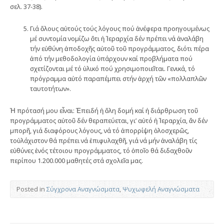
σελ. 37-38).
Γιά ὅλους αὐτούς τούς λόγους πού ἀνέφερα προηγουμένως
μέ συντομία νομίζω ὅτι ἡ Ἱεραρχία δέν πρέπει νά ἀναλάβη
τήν εὐθύνη ἀποδοχῆς αὐτοῦ τοῦ προγράμματος, διότι πέρα
ἀπό τήν μεθοδολογία ὑπάρχουν καί προβλήματα πού
σχετίζονται μέ τό ὑλικό πού χρησιμοποιεῖται. Γενικά, τό
πρόγραμμα αὐτό παραπέμπει στήν ἀρχή τῶν «πολλαπλῶν
ταυτοτήτων».
Ἡ πρότασή μου εἶναι: Ἐπειδή ἡ ὅλη δομή καί ἡ διάρθρωση τοῦ
προγράμματος αὐτοῦ δέν θεραπεύεται, γι’ αὐτό ἡ Ἱεραρχία, ἄν δέν
μπορῆ, γιά διαφόρους λόγους, νά τό ἀπορρίψη ὁλοσχερῶς,
τοὐλάχιστον θά πρέπει νά ἐπιφυλαχθῆ, γιά νά μήν ἀναλάβη τίς
εὐθύνες ἑνός τέτοιου προγράμματος, τό ὁποῖο θά διδαχθοῦν
περίπου 1.200.000 μαθητές στά σχολεῖα μας.
Posted in
Σύγχρονα Αναγνώσματα
,
Ψυχωφελή Αναγνώσματα