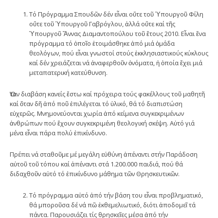
Τό Πρόγραμμα Σπουδῶν δέν εἶναι οὔτε τοῦ Ὑπουργοῦ Φίλη
οὔτε τοῦ Ὑπουργοῦ Γαβρόγλου, ἀλλά οὔτε καί τῆς
Ὑπουργοῦ Ἄννας Διαμαντοπούλου τοῦ ἔτους 2010. Εἶναι ἕνα
πρόγραμμα τό ὁποῖο ἑτοιμάσθηκε ἀπό μιά ὁμάδα
θεολόγων, πού εἶναι γνωστοί στούς ἐκκλησιαστικούς κύκλους
καί δέν χρειάζεται νά ἀναφερθοῦν ὀνόματα, ἡ ὁποία ἔχει μιά
μεταπατερική κατεύθυνση.
Ὅταν διαβάση κανείς ἔστω καί πρόχειρα τούς φακέλλους τοῦ μαθητῆ
καί ὅταν δῆ ἀπό ποῦ ἐπιλέγεται τό ὑλικό, θά τό διαπιστώση
εὐχερῶς. Μνημονεύονται χωρία ἀπό κείμενα συγκεκριμένων
ἀνθρώπων πού ἔχουν συγκεκριμένη θεολογική σκέψη. Αὐτό γιά
μένα εἶναι πάρα πολύ ἐπικίνδυνο.
Πρέπει νά σταθοῦμε μέ μεγάλη εὐθύνη ἀπέναντι στήν Παράδοση
αὐτοῦ τοῦ τόπου καί ἀπέναντι στά 1.200.000 παιδιά, πού θά
διδαχθοῦν αὐτό τό ἐπικίνδυνο μάθημα τῶν Θρησκευτικῶν.
Τό πρόγραμμα αὐτό ἀπό τήν βάση του εἶναι προβληματικό,
θά μποροῦσα δέ νά πῶ ἐκθεμελιωτικό, διότι ἀποδομεῖ τά
πάντα. Παρουσιάζει τίς θρησκεῖες μέσα ἀπό τήν