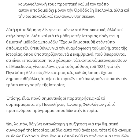
κοινωνιολογική τους προοπτική καί μέ τόν τρόπο
αὐτόν ἀποδομεῖ ὄχι μόνον τήν Ὀρθόδοξη θεολογία, ἀλλά καί
τήν διδασκαλία καί τῶν ἄλλων θρησκειῶν.
Αὐτή ἡ ἀποδόμηση δέν γίνεται μόνον στά θρησκευτικά, ἀλλά καί
στήν ἱστορία. Διότι καί γιά τό μάθημα τῆς ἱστορίας εἰσάγεται ἡ
θεματική μέθοδος Σπουδῶν. Ἔχουν δημοσιευθῆ στόν τύπο
ἀπόψεις τῶν ὑπευθύνων γιά τήν ἀναμόρφωση τοῦ μαθήματος τῆς
ἱστορίας, ὅπου ὑποστηρίζονται τά Δεκεμβριανά, πού θεωροῦνται
ὅτι εἶναι «ἐπανάσταση πού χάσαμε», τά Σκόπια νά μετονομασθοῦν
σέ Μακεδονία, γίνεται λόγος γιά τούς μύθους τοῦ 1821, γιά τήν
Πηνελόπη Δέλτα ὡς ἐθνικίστριας κ.ἄ., καθώς ἐπίσης ἔχουν
δημοσιευθῆ ἄλλες ἀπόψεις ἱστορικῶν πού ἀντιδροῦν σέ αὐτόν τόν
τρόπο καταγραφῆς τῆς ἱστορίας.
Ἐπίσης, εἶναι πολύ σημαντικές οἱ παρατηρήσεις καί τά
συμπεράσματα τῆς Πανελλήνιας Ἕνωσης Φιλολόγων γιά τό
προτεινόμενο πρόγραμμα σπουδῶν στήν ἱστορία.
Ὅταν, λοιπόν, θά γίνη ἐντονώτερη ἡ συζήτηση γιά τήν θεματική
συγγραφή τῆς ἱστορίας, μέ ὅλα αὐτά πού ἀνέφερα, τότε τί θά κάναμε
ἐμεῖς ὡς Ἐκκλησία, ὅταν ἔχουμε ἀποδεχθῆ τό πρόγραμμα Σπουδῶν