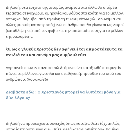
Δηλαδή, στα έσχατα της ιστορίας ανάμεσα στα άλλα θα υπάρξει
τεράστια στεναχώρια, αμηχανία και φόβος στα κράτη για το μέλλον,
όπως και θόρυβοι από την κίνηση των κυμάτων (Βλ.Τσουνάμια και
άλλες φυσικές καταστροφές) ενώ οι άνθρωποι θα γίνονται ως νεκροί
(κατάθλιψη κ.α) από τον φόβο και την απελπισία τους για το μέλλον
της οικουμένης.
Όμως ο γλυκύς Χριστός δεν αφήνει έτσι απροστάτευτα τα
παιδιά του και συνάμα μας συμβουλεύει:
Αγρυπνείτε ουν εν παντί καιρώ δεόμενοι ίνα καταξιωθήτε εκφυγείν
πάντα τα μέλλοντα γίνεσθαι και σταθήναι έμπροσθεν του υιού του
ανθρώπου. (Λουκ κα΄-36)
Διαβάστε εδώ: Ο Χριστιανός μπορεί να λυπάται μόνο για
δύο λόγους!
Δηλαδή να προσεύχεστε συνεχώς όπως καταξιωθείτε (όχι απλώς
μπορέσετε,ούτε μόνο αξιωθείτε, αλλά κατα-ξιωθείτε δηλ. θα είναι