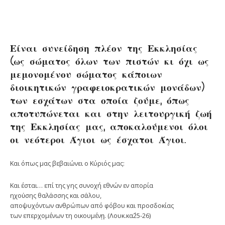
Είναι συνείδηση πλέον της Εκκλησίας
(ως σώματος όλων των πιστών κι όχι ως
μεμονομένου σώματος κάποιων
διοικητικών γραφειοκρατικών μονάδων)
των εσχάτων στα οποία ζούμε, όπως
αποτυπώνεται και στην λειτουργική ζωή
της Εκκλησίας μας, αποκαλούμενοι όλοι
οι νεότεροι Άγιοι ως έσχατοι Άγιοι.
Και όπως μας βεβαιώνει ο Κύριός μας:
Και έσται… επί της γης συνοχή εθνών εν απορία
ηχούσης θαλάσσης και σάλου,
αποψυχόντων ανθρώπων από φόβου και προσδοκίας
των επερχομένων τη οικουμένῃ. (Λουκ.κα΄25-26)