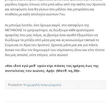
μεγάλος λαχνός όποιος τότε μπεί κάτω από την σκέπη του Χριστού)
και αποφύγετε όσα θα γίνουν στο μέλλον. Και μπορέσετε και
σταθείτε με καλή απολογία ενώπιον Του.
Ας μπούμε λοιπόν, όσο έχουμε καιρό, στο καταφύγιο της
ΜΕΤΑΝΟΙΑΣ το γρηγορότερο, ας διώξουμε κάθε κρατούμενο
αμαρτίας που μας πνίγει, ας βρούμε έναν αγαθό Εξομολόγο να
διώξουμε τα μπάζα από μέσα μας και ας κοινωνούμε τακτικά το
Σώμα και το Αίμα του Χριστού, έχοντας μέσα μας και για πάντα
ένοικο τον ίδιο τον δημιουργό του σύμπαντος όλου και τότε τίποτε
δεν μας απειλεί, ούτε επίγειο, ούτε αιώνιο!
«Και ιδού εγώ μεθ᾿ υμών είμι πάσας τας ημέρας έως της
συντελείας του αιώνος. Αμήν. (Ματθ. κη,20)».
Posted in
Ψυχωφελή Αναγνώσματα