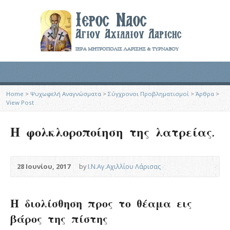
Home
>
Ψυχωφελή Αναγνώσματα
>
Σύγχρονοι Προβληματισμοί
>
Άρθρα
>
View Post
Η φολκλοροποίηση της λατρείας.
28 Ιουνίου, 2017
by
Ι.Ν.Αγ.Αχιλλίου Λάρισας
Η διολίσθηση προς το θέαμα εις
βάρος της πίστης