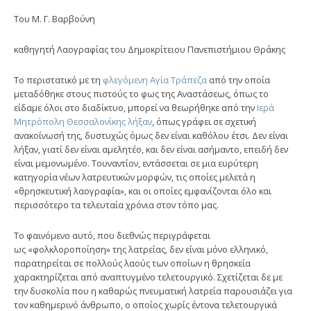
Του Μ. Γ. Βαρβούνη
καθηγητή Λαογραφίας του Δημοκρίτειου Πανεπιστήμιου Θράκης
Το περιστατικό με τη
φλεγόμενη Αγία Τράπεζα
από την οποία
μεταδόθηκε στους πιστούς το φως της Αναστάσεως, όπως το
είδαμε όλοι στο διαδίκτυο, μπορεί να θεωρήθηκε από την
Ιερά
Μητρόπολη Θεσσαλονίκης λήξαν
, όπως γράφει σε σχετική
ανακοίνωσή της, δυστυχώς όμως δεν είναι καθόλου έτσι. Δεν είναι
λήξαν, γιατί δεν είναι αμελητέο, και δεν είναι ασήμαντο, επειδή δεν
είναι μεμονωμένο. Τουναντίον, εντάσσεται σε μια ευρύτερη
κατηγορία νέων λατρευτικών μορφών, τις οποίες μελετά η
«θρησκευτική λαογραφία», και οι οποίες εμφανίζονται όλο και
περισσότερο τα τελευταία χρόνια στον τόπο μας.
Το φαινόμενο αυτό, που διεθνώς περιγράφεται
ως «φολκλοροποίηση» της λατρείας, δεν είναι μόνο ελληνικό,
παρατηρείται σε πολλούς λαούς των οποίων η θρησκεία
χαρακτηρίζεται από αναπτυγμένο τελετουργικό. Σχετίζεται δε με
την δυσκολία που η καθαρώς πνευματική λατρεία παρουσιάζει για
τον καθημερινό άνθρωπο, ο οποίος χωρίς έντονα τελετουργικά