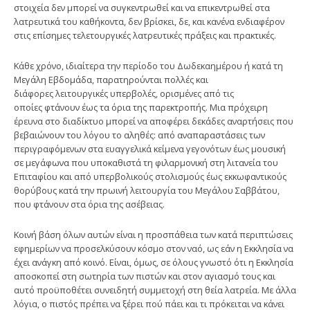
στοιχεία δεν μπορεί να συγκεντρωθεί και να επικεντρωθεί στα
λατρευτικά του καθήκοντα, δεν βρίσκει, δε, και κανένα ενδιαφέρον
στις επίσημες τελετουργικές λατρευτικές πράξεις και πρακτικές.
Κάθε χρόνο, ιδιαίτερα την περίοδο του Δωδεκαημέρου ή κατά τη
Μεγάλη Εβδομάδα, παρατηρούνται πολλές και
διάφορες λειτουργικές υπερβολές, ορισμένες από τις
οποίες φτάνουν έως τα όρια της παρεκτροπής. Μια πρόχειρη
έρευνα στο διαδίκτυο μπορεί να αποφέρει δεκάδες αναρτήσεις που
βεβαιώνουν του λόγου το αληθές: από αναπαραστάσεις των
περιγραφόμενων στα ευαγγελικά κείμενα γεγονότων έως μουσική
σε μεγάφωνα που υποκαθιστά τη φιλαρμονική στη λιτανεία του
Επιταφίου και από υπερβολικούς στολισμούς έως εκκωφαντικούς
θορύβους κατά την πρωινή λειτουργία του Μεγάλου Σαββάτου,
που φτάνουν στα όρια της ασέβειας.
Κοινή βάση όλων αυτών είναι η προσπάθεια των κατά περιπτώσεις
εφημερίων να προσελκύσουν κόσμο στον ναό, ως εάν η Εκκλησία να
έχει ανάγκη από κοινό. Είναι, όμως, σε όλους γνωστό ότι η Εκκλησία
αποσκοπεί στη σωτηρία των πιστών και στον αγιασμό τους και
αυτό προϋποθέτει συνειδητή συμμετοχή στη θεία λατρεία. Με άλλα
λόγια, ο πιστός πρέπει να ξέρει πού πάει και τι πρόκειται να κάνει