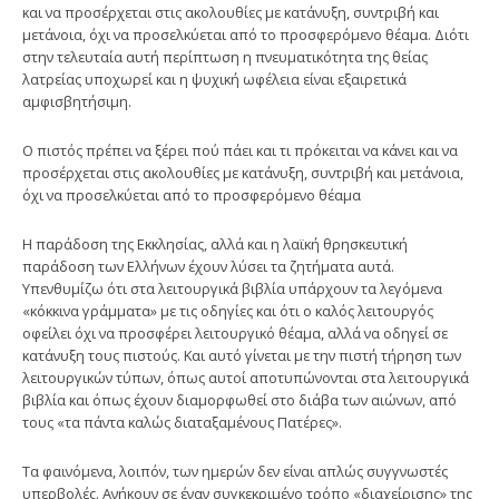
και να προσέρχεται στις ακολουθίες με κατάνυξη, συντριβή και
μετάνοια, όχι να προσελκύεται από το προσφερόμενο θέαμα. Διότι
στην τελευταία αυτή περίπτωση η πνευματικότητα της θείας
λατρείας υποχωρεί και η ψυχική ωφέλεια είναι εξαιρετικά
αμφισβητήσιμη.
Ο πιστός πρέπει να ξέρει πού πάει και τι πρόκειται να κάνει και να
προσέρχεται στις ακολουθίες με κατάνυξη, συντριβή και μετάνοια,
όχι να προσελκύεται από το προσφερόμενο θέαμα
Η παράδοση της Εκκλησίας, αλλά και η λαϊκή θρησκευτική
παράδοση των Ελλήνων έχουν λύσει τα ζητήματα αυτά.
Υπενθυμίζω ότι στα λειτουργικά βιβλία υπάρχουν τα λεγόμενα
«κόκκινα γράμματα» με τις οδηγίες και ότι ο καλός λειτουργός
οφείλει όχι να προσφέρει λειτουργικό θέαμα, αλλά να οδηγεί σε
κατάνυξη τους πιστούς. Και αυτό γίνεται με την πιστή τήρηση των
λειτουργικών τύπων, όπως αυτοί αποτυπώνονται στα λειτουργικά
βιβλία και όπως έχουν διαμορφωθεί στο διάβα των αιώνων, από
τους «τα πάντα καλώς διαταξαμένους Πατέρες».
Τα φαινόμενα, λοιπόν, των ημερών δεν είναι απλώς συγγνωστές
υπερβολές. Ανήκουν σε έναν συγκεκριμένο τρόπο «διαχείρισης» της