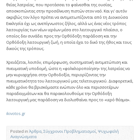
θείας λατρείας, που προτάσσει το φαίνεσθαι της ουσίας,
αποσκοπώντας στην προσέλκυση πιστών στον ναό. Και γι’ αυτόν
ακριβώς τον λόγο πρέπει να αντιμετωπίζονται από τη Διοικούσα
Εκκλησία όχι ως ανεπίγνωστος ζήλος, αλλά ως ένας νέος τρόπος
λειτουργίας των νέων ιερέων μέσα στο λειτουργικό πλαίσιο, ο
οποίος δεν συνάδει προς την Ορθόδοξη παράδοση και την
Ορθόδοξη λειτουργική ζωή, η οποία έχει το δικό της ήθος και τους
δικούς της τρόπους.
Χρειάζεται, λοιπόν, επιμόρφωση, συστηματική αντιμετώπιση και
πνευματική υποδομή, ώστε η «φολκλοροποίηση» της λατρείας να
μην κυριαρχήσει στην Ορθοδοξία, περιορίζοντας την
πνευματικότητα του λειτουργικού μας τελετουργικού. Διαφορετικά,
κάθε χρόνο θα βρισκόμαστε ενώπιον όλο και περισσοτέρων
παραδειγμάτων και θα παρακολουθούμε την Ορθόδοξη
λειτουργική μας παράδοση να διολισθαίνει προς το «ιερό θέαμα».
ikivotos.gr
Posted in
Άρθρα
,
Σύγχρονοι Προβληματισμοί
,
Ψυχωφελή
Αναγνώσματα