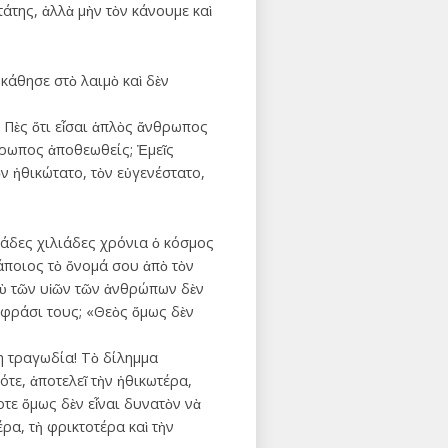
της, ἀλλὰ μὴν τὸν κάνουμε καὶ
κάθησε στὸ λαιμὸ καὶ δὲν
 Πὲς ὅτι εἶσαι ἁπλὸς ἄνθρωπος
νθρωπος ἀποθεωθείς; Ἐμεῖς
ν ἠθικώτατο, τὸν εὐγενέστατο,
κάδες χιλιάδες χρόνια ὁ κόσμος
άποιος τὸ ὄνομά σου ἀπὸ τὸν
αξὺ τῶν υἱῶν τῶν ἀνθρώπων δὲν
 φράσι τους; «Θεὸς ὅμως δὲν
η τραγωδία! Τὸ δίλημμα
ότε, ἀποτελεῖ τὴν ἠθικωτέρα,
τε ὅμως δὲν εἶναι δυνατὸν νὰ
έρα, τὴ φρικτοτέρα καὶ τὴν