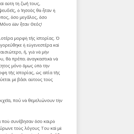
ὶ αὐτὴ τὴ ζωή τους,
ευδεῖς, ὁ Ἰησοῦς θὰ ἦταν ἡ
ωπος, ὅσο μεγάλος, ὅσο
 Μόνο ἐὰν ἦταν Θεός!
ιοτέρα μορφὴ τῆς ἱστορίας. Ὁ
αγορεύθηκε ἡ εὐγενεστέρα καὶ
ισιώτερο, ἤ, γιὰ νὰ μὴν
υ, θὰ πρέπει ἀναγκαστικὰ νὰ
τητος μόνο ὅμως ὑπὸ τὴν
ρφὴ τῆς ἱστορίας, ὡς αἰτία τῆς
ύεται μὲ βάσι αὐτοὺς τοὺς
ιχεῖα, πού νὰ θεμελιώνουν τὴν
α ποὺ συνέβησαν ὅσο καιρὸ
κύρωνε τοὺς λόγους Του καὶ μὲ