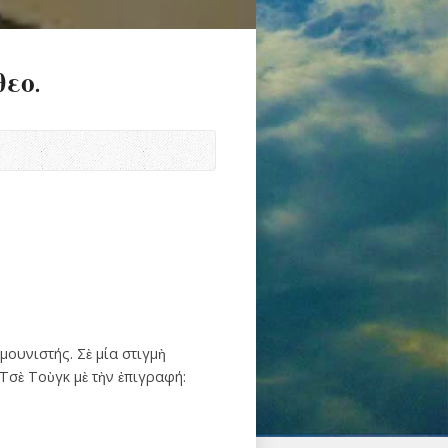
εο.
μουνιστής. Σὲ μία στιγμὴ
 Τσὲ Τοὺγκ μὲ τὴν ἐπιγραφή: