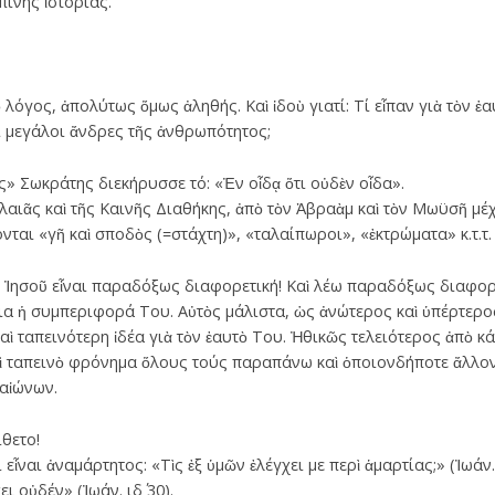
ίνης ἱστορίας.
γος, ἀπολύτως ὅμως ἀληθής. Καὶ ἰδοὺ γιατί: Τί εἶπαν γιὰ τὸν ἑαυτ
τι μεγάλοι ἄνδρες τῆς ἀνθρωπότητος;
 Σωκράτης διεκήρυσσε τό: «Ἐν οἶδᾳ ὅτι οὐδὲν οἶδα».
αλαιᾶς καὶ τῆς Καινῆς Διαθήκης, ἀπὸ τὸν Ἀβραὰμ καὶ τὸν Μωϋσῆ μ
νται «γῆ καὶ σποδὸς (=στάχτη)», «ταλαίπωροι», «ἐκτρώματα» κ.τ.τ.
 Ἰησοῦ εἶναι παραδόξως διαφορετική! Καὶ λέω παραδόξως διαφορετ
οια ἡ συμπεριφορά Του. Αὐτὸς μάλιστα, ὡς ἀνώτερος καὶ ὑπέρτερο
αὶ ταπεινότερη ἰδέα γιὰ τὸν ἑαυτὸ Του. Ἠθικῶς τελειότερος ἀπὸ κ
ὶ ταπεινὸ φρόνημα ὅλους τούς παραπάνω καὶ ὁποιονδήποτε ἄλλον
 αἰώνων.
θετο!
εἶναι ἀναμάρτητος: «Τὶς ἐξ ὑμῶν ἐλέγχει με περὶ ἁμαρτίας;» (Ἰωάν
ι οὐδέν» (Ἰωάν. ιδ΄ 30).