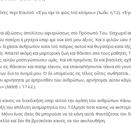
ες περὶ Ἑαυτοῦ: «Ἐγὼ εἰμὶ τὸ φῶς τοῦ κόσμου» (Ἰωάν. η΄ 12). «Ἐγὼ 
αὶ ἀξιώσεις ἀπολύτου ἀφιερώσεως στὸ Πρόσωπό Του. Εἰσχωρεῖ ἀκό
ν πατέρα ἤ μητέρα ὑπὲρ ἐμὲ οὐκ ἔστί μου ἄξιος. Καὶ ὁ φιλῶν υἱὸν 
ον διχᾶσαι ἄνθρωπον κατὰ τοῦ πατρὸς αὐτοῦ καὶ θυγατέρα κατὰ τῆς
35). Ἀπαιτεῖ ἀκόμη καὶ μαρτυρικὴ ζωὴ καὶ θάνατο ἀπὸ τοὺς μαθητέ
ς αὐτῶν μαστιγώσουσιν ὑμᾶς. Καὶ ἐπὶ ἡγεμόνας δὲ καὶ βασιλεῖς ἀ
εἰς θάνατον καὶ πατὴρ τέκνον, καὶ ἐπαναστήσονται τέκνα ἐπὶ γον
των διὰ τὸ ὄνομά μου. Ὁ δὲ ὑπομείνας εἰς τέλος οὗτος σωθήσετα
 ἂν ἀρνήσηται με ἔμπροσθεν τῶν ἀνθρώπων, ἀρνήσομαι αὐτὸν κά
(Μάτθ. ι΄ 17 κ.ἔ.).
 κανεὶς νὰ διεκδικήση ὑπὲρ αὐτοῦ τὴν ἀγάπη τῶν ἀνθρώπων πάνω κι
ξη τὴν ἀπόλυτη ἀναμαρτησία του; Τόλμησε ποτὲ κανεὶς νὰ ἐκστομίσ
νά! Μόνο ἕνας Θεὸς θὰ μποροῦσε νὰ τὰ κάνη αὐτά. Φαντάζεσαι τὸν δ
ρελλὸ καὶ δὲν θὰ βρισκόταν κανεὶς νὰ τὸν ἀκολουθήση.