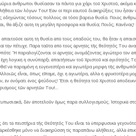
ύρια ἄνθρωποι θυσίασαν τὰ πάντα γιὰ χάρι τοῦ Χριστοῦ, ἀκόμα κα
λήθεια τῶν λόγων Του! Ἐὰν οἱ περὶ ἑαυτοῦ διακηρύξεις του ἦσαν ψ
ας ὁδηγώντας τόσους πολλοὺς σὲ τόσο βαρειὰ θυσία. Ποιὸς ἄνθρ
αι, θὰ ἄξιζε αὐτὴ τὴ μεγάλη προσφορὰ καὶ θυσία; Ποιός; Κανένας!
 ἀπαιτοῦσε αὐτὴ τὴ θυσία ἀπὸ τοὺς ὀπαδούς του, θὰ ἦταν ἡ ἀπαισ
καὶ τὴν πέτυχε. Παρὰ ταῦτα ἀπὸ τοὺς ἀρνητὲς τῆς θεότητός Του ἀν
πότε: Ἤ παραλογίζονται οἱ ἀρνητὲς ὀνομάζοντας ἁγιώτερο τὸν ἀπα
ἔχη λογικὴ ἡ συνύπαρξι ἀπαιτήσεων τοῦ Χριστοῦ καὶ ἁγιότητός Το
υθεῖ νὰ παραμένη ἡ εὐγενεστέρα καὶ ἁγιωτέρα μορφὴ τῆς ἀνθρωπό
Ἀλλοιῶς εἶναι, ὅπως εἴπαμε, ὄχι ἡ ἁγιωτέρα, ἀλλὰ ἡ φρικτοτέρα μο
, ἐν ὀνόματι ἑνὸς ψεύδους! Ἔτσι ἡ θεότητα τοῦ Χριστοῦ ἀποδεικν
ηρισμοὺς τῶν ἀρνητῶν Του!…
ντυπωσιακά, δὲν ἀποτελοῦν ὅμως παρὰ συλλογισμούς. Ἱστορικὰ στο
τι τὰ πειστήρια τῆς Θεότητός Του εἶναι τὰ ὑπερφυσικὰ γεγονότ
ν ἀρκέσθηκε μόνο νὰ διακηρύσση τὶς παραπάνω ἀλήθειες, ἀλλὰ ἐπι