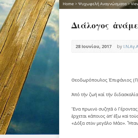
Home
>
Ψυχωφελή Αναγνώσματα
>
Vie
Διάλογος ἀνάμε
28 Ιουνίου, 2017
by
Ι.Ν.Αγ
Θεοδωρόπουλος Ἐπιφάνιος (Π
Ἀπό τήν ζωή καί τήν διδασκαλί
Ἕνα πρωινὸ συζητᾶ ὁ Γέροντας μ
ἔρχεται κάποιος ἀπ’ ἔξω καὶ το
«Δόξα στὸν μεγάλο Μάο». Ἦταν ἡ