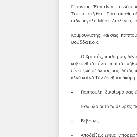
Γέροντας: Ἔτσι εἶναι, παιδάκι 
Του καὶ στὴ θέσι Του τοποθετοῦν
στὸν μεγάλο Μάο». Διαλέγεις κα
Κομμουνιστής: Καὶ σεῖς, παππούλ
Βούδδα κ.ο.κ.
– Ὁ Χριστός, παιδί μου, δὲν ε
κυβερνᾶ τὰ πάντα: ἀπὸ τὸ πλῆθ
δίνει ζωὴ σὲ ὅλους μας. Αὐτὸς 
ἀλλὰ καὶ νὰ Τὸν ἀρνῆσαι ἀκόμη.
– Παππούλη, δικαίωμά σας εἶναι
– Ἐσὺ ὅλα αὐτὰ τὰ θεωρεῖς παρ
– Βεβαίως.
– Ἀποδείξεις ἔχεις; Μπορεῖς νὰ