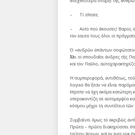
ἀπεχθεστέρα ὕπαρξι τῆς ἀνθρωπ
– Τί εἴπατε;
– Αὐτὸ ποὺ ἄκουσες! Βαρὺς ὁ λό
τὸν ἑαυτὸ τους ὅλοι οἱ πράγμα
Ὁ «ἀνδρῶν ἁπάντων σοφώτατος»
Ὅλοι οἱ σπουδαῖοι ἄνδρες τῆς Π
καὶ τὸν Παῦλο, αὐτοχαρακτηρίζο
Ἡ συμπεριφορά, ἀντιθέτως, τοῦ
λογικὸ θὰ ἦταν νὰ εἶναι παρόμ
ἔπρεπε νὰ ἔχη ἀκόμα κατώτερη κ
ὑπερακοντίζη σὲ αὐτομεμψία κα
κόσμου μέχρι τὴ συντέλεια τῶν
Συμβαίνει ὅμως τὸ ἀκριβῶς ἀντί
Πρῶτα – πρῶτα διακηρύσσει ὅτι 
τούτου ἄρχων, καὶ ἐν ἐμοὶ οὐκ ἔχε