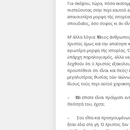
Γιὰ σκέψου, τώρα, πόσα ἑκατομμ
πιστεύοντας στὴν περὶ ἑαυτοῦ ἀ
ἀπαισιοτέρα μορφὴ τῆς ἱστορί
σπουδαῖος, ὅσο σοφὸς κι ἂν εἶν
Μ’ ἄλλα λόγια: Ὅποιος ἄνθρωπος
Χριστὸς ὅμως καὶ τὴν ἀπαίτησε 
ἁγιωτέρα μορφὴ τῆς ἱστορίας. Ὁ
ὑπάρχη παραλογισμός, ἀλλὰ νὰ 
δεχθοῦν ὅτι ὁ Χριστὸς ἐξακολο
προϋπόθεσι ὅτι εἶναι καὶ Θεός! 
μεγαλυτέρας θυσίας τῶν αἰώνων
ἴδιους τούς περὶ αὐτοῦ χαρακτ
– Ὅσα εἴπατε εἶναι πράγματι ἐ
Θεότητά του, ἔχετε;
– Σοὺ εἶπα καὶ προηγουμένως ὅ
ἦταν ἐδῶ στὴ γῆ. Ὁ Χριστὸς δὲ