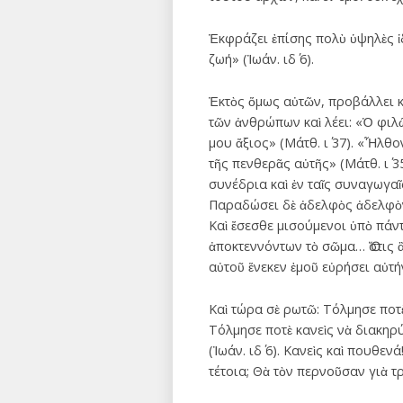
Ἐκφράζει ἐπίσης πολὺ ὑψηλὲς ἰδέ
ζωή» (Ἰωάν. ιδ΄ 6).
Ἐκτὸς ὅμως αὐτῶν, προβάλλει κ
τῶν ἀνθρώπων καὶ λέει: «Ὁ φιλῶ
μου ἄξιος» (Μάτθ. ι΄ 37). «Ἦλθ
τῆς πενθερᾶς αὐτῆς» (Μάτθ. ι΄ 
συνέδρια καὶ ἐν ταῖς συναγωγαῖ
Παραδώσει δὲ ἀδελφὸς ἀδελφὸν 
Καὶ ἔσεσθε μισούμενοι ὑπὸ πάν
ἀποκτεννόντων τὸ σῶμα… Ὅστις
αὐτοῦ ἕνεκεν ἐμοῦ εὐρήσει αὐτήν» 
Καὶ τώρα σὲ ρωτῶ: Τόλμησε ποτὲ
Τόλμησε ποτὲ κανεὶς νὰ διακηρύ
(Ἰωάν. ιδ΄ 6). Κανεὶς καὶ πουθε
τέτοια; Θὰ τὸν περνοῦσαν γιὰ τ