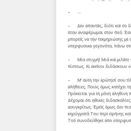
– …
– Δὲν ἀπαντᾶς, διότι καὶ σὺ δὲν
ὅταν ἀναφέρωμαι στὸν Θεό. Ἐσὺ 
μπορεῖς νὰ τὴν τεκμηριώσης μὲ 
ὑπερφυσικὰ γεγονότα, πάνω στὰ
– Μία στιγμή! Μιά καὶ μιλᾶτε γ
πίστεως. Κι ἐκεῖνοι διδάσκουν ὑ
– Μ’ αὐτὴ τὴν ἐρώτησί σου τίθε
ἀλήθειες. Ποιὸς ὅμως κατέχει τὴ
Πρόκειται γιὰ τὴ μόνη ἀληθινὴ π
Δέχομαι ὅτι ἠθικὲς διδασκαλίες
ἀσυγκρίτως. Ἐμεῖς ὅμως δὲν πισ
κηρύγματά Του περὶ εἰρήνης καὶ
Τοῦ συνοδεύθηκε ἀπὸ ὑπερφυσικ