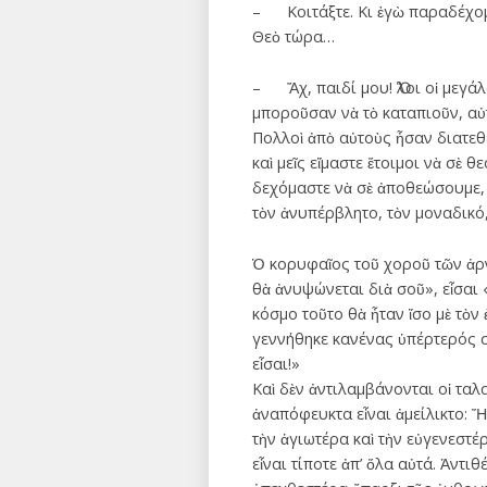
– Κοιτάξτε. Κι ἐγὼ παραδέχομα
Θεὸ τώρα…
– Ἄχ, παιδί μου! Ὅλοι οἱ μεγάλ
μποροῦσαν νὰ τὸ καταπιοῦν, αὐτὸ
Πολλοὶ ἀπὸ αὐτοὺς ἦσαν διατεθ
καὶ μεῖς εἴμαστε ἕτοιμοι νὰ σὲ
δεχόμαστε νὰ σὲ ἀποθεώσουμε, 
τὸν ἀνυπέρβλητο, τὸν μοναδικό
Ὁ κορυφαῖος τοῦ χοροῦ τῶν ἀρν
θὰ ἀνυψώνεται διὰ σοῦ», εἶσαι
κόσμο τοῦτο θὰ ἦταν ἴσο μὲ τὸν
γεννήθηκε κανένας ὑπέρτερός σ
εἶσαι!»
Καὶ δὲν ἀντιλαμβάνονται οἱ τα
ἀναπόφευκτα εἶναι ἀμείλικτο: Ἤ
τὴν ἁγιωτέρα καὶ τὴν εὐγενεστ
εἶναι τίποτε ἀπ’ ὅλα αὐτά. Ἀντι