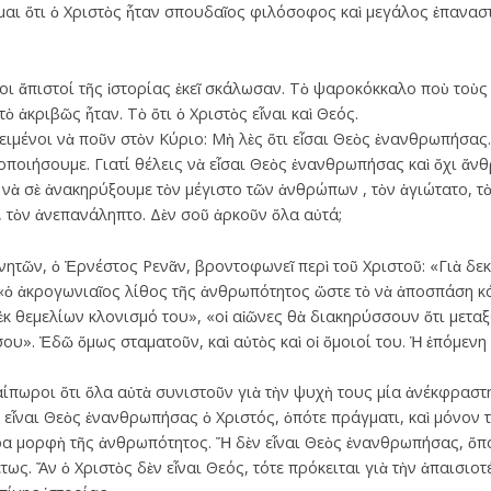
ι ὅτι ὁ Χριστὸς ἦταν σπουδαῖος φιλόσοφος καὶ μεγάλος ἐπαναστά
οι ἄπιστοί τῆς ἱστορίας ἐκεῖ σκάλωσαν. Τὸ ψαροκόκκαλο ποὺ τοὺς 
 ἀκριβῶς ἦταν. Τὸ ὅτι ὁ Χριστὸς εἶναι καὶ Θεός.
ειμένοι νὰ ποῦν στὸν Κύριο: Μὴ λὲς ὅτι εἶσαι Θεὸς ἐνανθρωπήσας.
 θεοποιήσουμε. Γιατί θέλεις νὰ εἶσαι Θεὸς ἐνανθρωπήσας καὶ ὄχι ἄ
νὰ σὲ ἀνακηρύξουμε τὸν μέγιστο τῶν ἀνθρώπων , τὸν ἁγιώτατο, τὸ
, τὸν ἀνεπανάληπτο. Δὲν σοῦ ἀρκοῦν ὅλα αὐτά;
ητῶν, ὁ Ἐρνέστος Ρενᾶν, βροντοφωνεῖ περὶ τοῦ Χριστοῦ: «Γιὰ δε
 «ὁ ἀκρογωνιαῖος λίθος τῆς ἀνθρωπότητος ὥστε τὸ νὰ ἀποσπάση κ
 ἐκ θεμελίων κλονισμό του», «οἱ αἰῶνες θὰ διακηρύσσουν ὅτι μετ
ου». Ἐδῶ ὅμως σταματοῦν, καὶ αὐτὸς καὶ οἱ ὅμοιοί του. Ἡ ἑπόμενη
λαίπωροι ὅτι ὅλα αὐτὰ συνιστοῦν γιὰ τὴν ψυχὴ τους μία ἀνέκφραστ
 εἶναι Θεὸς ἐνανθρωπήσας ὁ Χριστός, ὁπότε πράγματι, καὶ μόνον τ
έρα μορφὴ τῆς ἀνθρωπότητος. Ἤ δὲν εἶναι Θεὸς ἐνανθρωπήσας, ὅπο
θέτως. Ἄν ὁ Χριστὸς δὲν εἶναι Θεός, τότε πρόκειται γιὰ τὴν ἀπαισιοτ