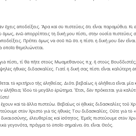
 ἔχεις ἀποδείξεις. Ἄρα καὶ σὺ πιστεύεις ὅτι εἶναι παραμύθια. Κι 
ὅμως, ἐνῶ ἀπορρίπτεις τὴ δική μου πίστι, στὴν οὐσία πιστεύεις 
ἀποδείξεις. Πρέπει ὅμως νὰ σοῦ πῶ ὅτι ἡ πίστι ἡ δική μου δὲν εἶ
 ὁποῖα θεμελιώνεται.
ιὰ πίστι, τί θὰ πῆτε στοὺς Μωαμεθανοὺς π.χ. ἤ στοὺς Βουδδιστές; Δ
ψηλὲς ἠθικὲς διδασκαλίες. Γιατί ἡ δική σας πίστι εἶναι καλύτερη ἀ
ται τὸ κριτήριο τῆς ἀληθείας. Διότι βεβαίως ἡ ἀλήθεια εἶναι μία
ν ἀλήθεια; Ἰδοὺ τὸ μεγάλο ἐρώτημα. Ἔτσι, δὲν πρόκειται γιὰ καλύτ
ίστι!
 ἔχουν καὶ τὰ ἄλλα πιστεύω. Βεβαίως οἱ ἠθικὲς διδασκαλίες τοῦ 
τεύουμε στὸν Χριστὸ γιὰ τὶς ἠθικὲς Του διδασκαλίες. Οὔτε γιὰ τὸ 
 δικαιοσύνης, ἐλευθερίας καὶ ἰσότητος. Ἐμεῖς πιστεύουμε στὸν Χρι
ὰ γεγονότα, πράγμα τὸ ὁποῖο σημαίνει ὅτι εἶναι Θεός.