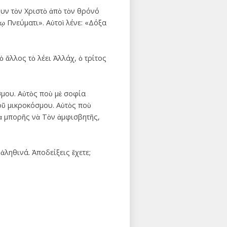
ουν τὸν Χριστὸ ἀπὸ τὸν θρόνό
ίῳ Πνεύματι». Αὐτοὶ λένε: «Δόξα
ὁ ἄλλος τὸ λέει Ἀλλάχ, ὁ τρίτος
σμου. Αὐτὸς ποὺ μὲ σοφία
οῦ μικροκόσμου. Αὐτὸς ποὺ
νὰ μπορῆς νὰ Τὸν ἀμφισβητῆς,
ἀληθινά. Ἀποδείξεις ἔχετε;