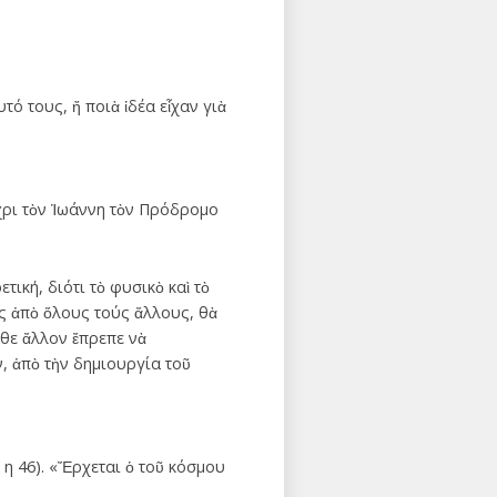
ό τους, ἤ ποιὰ ἰδέα εἶχαν γιὰ
έχρι τὸν Ἰωάννη τὸν Πρόδρομο
ική, διότι τὸ φυσικὸ καὶ τὸ
ς ἀπὸ ὅλους τούς ἄλλους, θὰ
άθε ἄλλον ἔπρεπε νὰ
, ἀπὸ τὴν δημιουργία τοῦ
. η 46). «Ἔρχεται ὁ τοῦ κόσμου