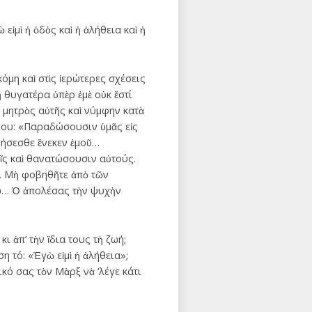
εἰμὶ ἡ ὁδὸς καὶ ἡ ἀλήθεια καὶ ἡ
μη καὶ στὶς ἱερώτερες σχέσεις
ἤ θυγατέρα ὑπὲρ ἐμὲ οὐκ ἔστί
 μητρὸς αὐτῆς καὶ νύμφην κατὰ
ς Του: «Παραδώσουσιν ὑμᾶς εἰς
χθήσεσθε ἕνεκεν ἐμοῦ…
εῖς καὶ θανατώσουσιν αὐτούς.
ι… Μὴ φοβηθῆτε ἀπὸ τῶν
γώ… Ὁ ἀπολέσας τὴν ψυχὴν
 ἀπ’ τὴν ἴδια τους τὴ ζωή;
η τό: «Ἐγὼ εἰμὶ ἡ ἀλήθεια»;
ικό σας τὸν Μὰρξ νὰ ‘λέγε κάτι