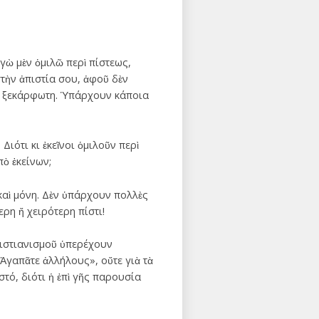
ἐγὼ μὲν ὁμιλῶ περὶ πίστεως,
στὴν ἀπιστία σου, ἀφοῦ δὲν
ναι ξεκάρφωτη. Ὑπάρχουν κάποια
ιότι κι ἐκεῖνοι ὁμιλοῦν περὶ
πὸ ἐκείνων;
 καὶ μόνη. Δὲν ὑπάρχουν πολλὲς
ερη ἤ χειρότερη πίστι!
Χριστιανισμοῦ ὑπερέχουν
«Ἀγαπᾶτε ἀλλήλους», οὔτε γιὰ τὰ
στό, διότι ἡ ἐπὶ γῆς παρουσία