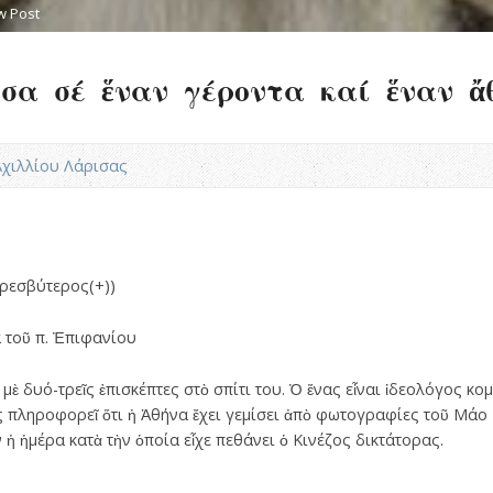
w Post
σα σέ ἕναν γέροντα καί ἕναν ἄθ
.Αχιλλίου Λάρισας
ρεσβύτερος(+))
α τοῦ π. Ἐπιφανίου
ὲ δυό-τρεῖς ἐπισκέπτες στὸ σπίτι του. Ὁ ἕνας εἶναι ἰδεολόγος κομ
ὺς πληροφορεῖ ὅτι ἡ Ἀθήνα ἔχει γεμίσει ἀπὸ φωτογραφίες τοῦ Μάο
 ἡμέρα κατὰ τὴν ὁποία εἶχε πεθάνει ὁ Κινέζος δικτάτορας.