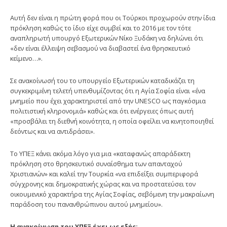
Αυτή δεν είναι η πρώτη φορά που οι Τούρκοι προχωρούν στην ίδια
πρόκληση καθώς το ίδιο είχε συμβεί και το 2016 με τον τότε
αναπληρωτή υπουργό Εξωτερικών Νίκο Ξυδάκη να δηλώνει ότι
«δεν είναι έλλειψη σεβασμού να διαβαστεί ένα θρησκευτικό
κείμενο…».
Σε ανακοίνωσή του το υπουργείο Εξωτερικών καταδικάζει τη
συγκεκριμένη τελετή υπενθυμίζοντας ότι η Αγία Σοφία είναι «ένα
μνημείο που έχει χαρακτηριστεί από την UNESCO ως παγκόσμια
πολιτιστική κληρονομιά» καθώς και ότι ενέργειες όπως αυτή
«προσβάλει τη διεθνή κοινότητα, η οποία οφείλει να κινητοποιηθεί
δεόντως και να αντιδράσει».
Το ΥΠΕΞ κάνει ακόμα λόγο για μια «καταφανώς απαράδεκτη
πρόκληση στο θρησκευτικό συναίσθημα των απανταχού
Χριστιανών» και καλεί την Τουρκία «να επιδείξει συμπεριφορά
σύγχρονης και δημοκρατικής χώρας και να προστατεύσει τον
οικουμενικό χαρακτήρα της Αγίας Σοφίας, σεβόμενη την μακραίωνη
παράδοση του πανανθρώπινου αυτού μνημείου».
Η ανακοίνωση του ΥΠΕΞ έχει ως εξής: