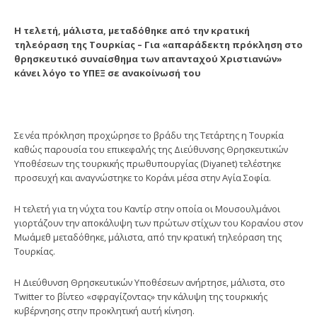
Η τελετή, μάλιστα, μεταδόθηκε από την κρατική
τηλεόραση της Τουρκίας – Για «απαράδεκτη πρόκληση στο
θρησκευτικό συναίσθημα των απανταχού Χριστιανών»
κάνει λόγο το ΥΠΕΞ σε ανακοίνωσή του
Σε νέα πρόκληση προχώρησε το βράδυ της Τετάρτης η Τουρκία
καθώς παρουσία του επικεφαλής της Διεύθυνσης Θρησκευτικών
Υποθέσεων της τουρκικής πρωθυπουργίας (Diyanet) τελέστηκε
προσευχή και αναγνώστηκε το Κοράνι μέσα στην Αγία Σοφία.
Η τελετή για τη νύχτα του Καντίρ στην οποία οι Μουσουλμάνοι
γιορτάζουν την αποκάλυψη των πρώτων στίχων του Κορανίου στον
Μωάμεθ μεταδόθηκε, μάλιστα, από την κρατική τηλεόραση της
Τουρκίας.
H Διεύθυνση Θρησκευτικών Υποθέσεων ανήρτησε, μάλιστα, στο
Twitter το βίντεο «σφραγίζοντας» την κάλυψη της τουρκικής
κυβέρνησης στην προκλητική αυτή κίνηση.