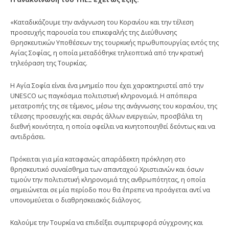
«Καταδικάζουμε την ανάγνωση του Κορανίου και την τέλεση
προσευχής παρουσία του επικεφαλής της Διεύθυνσης
Θρησκευτικών Υποθέσεων της τουρκικής πρωθυπουργίας εντός της
Αγίας Σοφίας, η οποία μεταδόθηκε τηλεοπτικά από την κρατική
τηλεόραση της Τουρκίας.
Η Αγία Σοφία είναι ένα μνημείο που έχει χαρακτηριστεί από την
UNESCO ως παγκόσμια πολιτιστική κληρονομιά. Η απόπειρα
μετατροπής της σε τέμενος, μέσω της ανάγνωσης του κορανίου, της
τέλεσης προσευχής και σειράς άλλων ενεργειών, προσβάλει τη
διεθνή κοινότητα, η οποία οφείλει να κινητοποιηθεί δεόντως και να
αντιδράσει.
Πρόκειται για μία καταφανώς απαράδεκτη πρόκληση στο
θρησκευτικό συναίσθημα των απανταχού Χριστιανών και όσων
τιμούν την πολιτιστική κληρονομιά της ανθρωπότητας, η οποία
σημειώνεται σε μία περίοδο που θα έπρεπε να προάγεται αντί να
υπονομεύεται ο διαθρησκειακός διάλογος.
Καλούμε την Τουρκία να επιδείξει συμπεριφορά σύγχρονης και