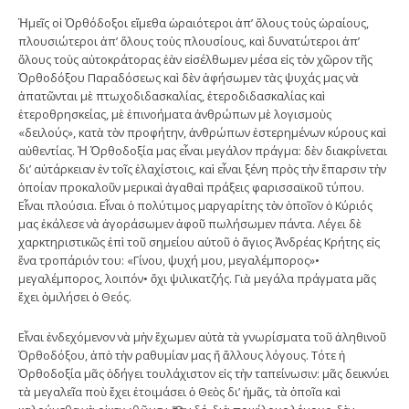
Ἡμεῖς οἱ Ὀρθόδοξοι εἴμεθα ὡραιότεροι ἀπ’ ὅλους τοὺς ὡραίους,
πλουσιώτεροι ἀπ’ ὅλους τοὺς πλουσίους, καὶ δυνατώτεροι ἀπ’
ὅλους τοὺς αὐτοκράτορας ἐὰν εἰσέλθωμεν μέσα εἰς τὸν χῶρον τῆς
Ὀρθοδόξου Παραδόσεως καὶ δὲν ἀφήσωμεν τὰς ψυχάς μας νὰ
ἀπατῶνται μὲ πτωχοδιδασκαλίας, ἑτεροδιδασκαλίας καὶ
ἑτεροθρησκείας, μὲ ἐπινοήματα ἀνθρώπων μὲ λογισμοὺς
«δειλούς», κατὰ τὸν προφήτην, ἀνθρώπων ἐστερημένων κύρους καὶ
αὐθεντίας. Ἡ Ὀρθοδοξία μας εἶναι μεγάλον πράγμα: δὲν διακρίνεται
δι’ αὐτάρκειαν ἐν τοῖς ἐλαχίστοις, καὶ εἶναι ξένη πρὸς τὴν ἔπαρσιν τὴν
ὁποίαν προκαλοῦν μερικαὶ ἀγαθαὶ πράξεις φαρισσαϊκοῦ τύπου.
Εἶναι πλούσια. Εἶναι ὁ πολύτιμος μαργαρίτης τὸν ὁποῖον ὁ Κύριός
μας ἐκάλεσε νὰ ἀγοράσωμεν ἀφοῦ πωλήσωμεν πάντα. Λέγει δὲ
χαρκτηριστικῶς ἐπὶ τοῦ σημείου αὐτοῦ ὁ ἅγιος Ἀνδρέας Κρήτης εἰς
ἕνα τροπάριόν του: «Γίνου, ψυχή μου, μεγαλέμπορος»•
μεγαλέμπορος, λοιπόν• ὄχι ψιλικατζής. Γιὰ μεγάλα πράγματα μᾶς
ἔχει ὁμιλήσει ὁ Θεός.
Εἶναι ἐνδεχόμενον νὰ μὴν ἔχωμεν αὐτὰ τὰ γνωρίσματα τοῦ ἀληθινοῦ
Ὀρθοδόξου, ἀπὸ τὴν ραθυμίαν μας ἤ ἄλλους λόγους. Τότε ἡ
Ὀρθοδοξία μᾶς ὁδήγει τουλάχιστον εἰς τὴν ταπείνωσιν: μᾶς δεικνύει
τὰ μεγαλεῖα ποὺ ἔχει ἑτοιμάσει ὁ Θεὸς δι’ ἡμᾶς, τὰ ὁποῖα καὶ