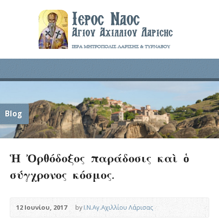
Blog
Ἡ Ὀρθόδοξος παράδοσις καὶ ὁ
σύγχρονος κόσμος.
12 Ιουνίου, 2017
by
Ι.Ν.Αγ.Αχιλλίου Λάρισας