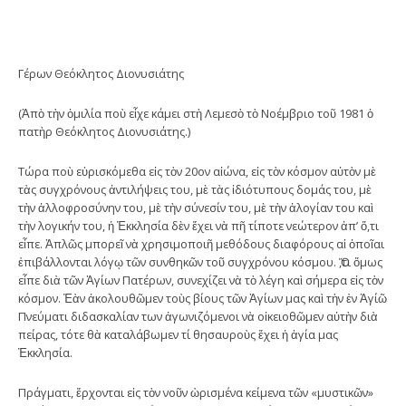
Γέρων Θεόκλητος Διονυσιάτης
(Ἀπὸ τὴν ὁμιλία ποὺ εἶχε κάμει στὴ Λεμεσὸ τὸ Νοέμβριο τοῦ 1981 ὁ
πατὴρ Θεόκλητος Διονυσιάτης.)
Τώρα ποὺ εὑρισκόμεθα εἰς τὸν 20ον αἰώνα, εἰς τὸν κόσμον αὐτὸν μὲ
τὰς συγχρόνους ἀντιλήψεις του, μὲ τὰς ἰδιότυπους δομάς του, μὲ
τὴν ἀλλοφροσύνην του, μὲ τὴν σύνεσίν του, μὲ τὴν ἀλογίαν του καὶ
τὴν λογικήν του, ἡ Ἐκκλησία δὲν ἔχει νὰ πῆ τίποτε νεώτερον ἀπ’ ὅ,τι
εἶπε. Ἁπλῶς μπορεῖ νὰ χρησιμοποιῆ μεθόδους διαφόρους αἱ ὁποῖαι
ἐπιβάλλονται λόγῳ τῶν συνθηκῶν τοῦ συγχρόνου κόσμου. Ὅ,τι ὅμως
εἶπε διὰ τῶν Ἁγίων Πατέρων, συνεχίζει νὰ τὸ λέγη καὶ σήμερα εἰς τὸν
κόσμον. Ἐὰν ἀκολουθῶμεν τοὺς βίους τῶν Ἁγίων μας καὶ τὴν ἐν Ἁγίῶ
Πνεύματι διδασκαλίαν των ἀγωνιζόμενοι νὰ οἰκειοθῶμεν αὐτὴν διὰ
πείρας, τότε θὰ καταλάβωμεν τί θησαυροὺς ἔχει ἡ ἁγία μας
Ἐκκλησία.
Πράγματι, ἔρχονται εἰς τὸν νοῦν ὠρισμένα κείμενα τῶν «μυστικῶν»