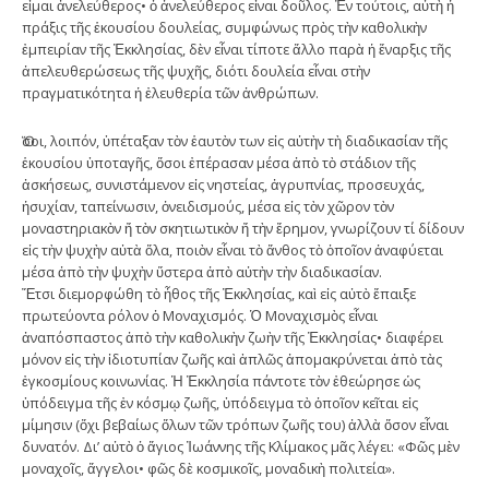
εἶμαι ἀνελεύθερος• ὁ ἀνελεύθερος εἶναι δοῦλος. Ἐν τούτοις, αὐτὴ ἡ
πράξις τῆς ἑκουσίου δουλείας, συμφώνως πρὸς τὴν καθολικὴν
ἐμπειρίαν τῆς Ἐκκλησίας, δὲν εἶναι τίποτε ἄλλο παρὰ ἡ ἔναρξις τῆς
ἀπελευθερώσεως τῆς ψυχῆς, διότι δουλεία εἶναι στὴν
πραγματικότητα ἡ ἐλευθερία τῶν ἀνθρώπων.
Ὅσοι, λοιπόν, ὑπέταξαν τὸν ἑαυτὸν των εἰς αὐτὴν τὴ διαδικασίαν τῆς
ἑκουσίου ὑποταγῆς, ὅσοι ἐπέρασαν μέσα ἀπὸ τὸ στάδιον τῆς
ἀσκήσεως, συνιστάμενον εἰς νηστείας, ἀγρυπνίας, προσευχάς,
ἡσυχίαν, ταπείνωσιν, ὀνειδισμούς, μέσα εἰς τὸν χῶρον τὸν
μοναστηριακὸν ἤ τὸν σκητιωτικὸν ἤ τὴν ἔρημον, γνωρίζουν τί δίδουν
εἰς τὴν ψυχὴν αὐτὰ ὅλα, ποιὸν εἶναι τὸ ἄνθος τὸ ὁποῖον ἀναφύεται
μέσα ἀπὸ τὴν ψυχὴν ὕστερα ἀπὸ αὐτὴν τὴν διαδικασίαν.
Ἔτσι διεμορφώθη τὸ ἦθος τῆς Ἐκκλησίας, καὶ εἰς αὐτὸ ἔπαιξε
πρωτεύοντα ρόλον ὁ Μοναχισμός. Ὁ Μοναχισμὸς εἶναι
ἀναπόσπαστος ἀπὸ τὴν καθολικὴν ζωὴν τῆς Ἐκκλησίας• διαφέρει
μόνον εἰς τὴν ἰδιοτυπίαν ζωῆς καὶ ἁπλῶς ἀπομακρύνεται ἀπὸ τὰς
ἐγκοσμίους κοινωνίας. Ἡ Ἐκκλησία πάντοτε τὸν ἐθεώρησε ὡς
ὑπόδειγμα τῆς ἐν κόσμῳ ζωῆς, ὑπόδειγμα τὸ ὁποῖον κεῖται εἰς
μίμησιν (ὄχι βεβαίως ὅλων τῶν τρόπων ζωῆς του) ἀλλὰ ὅσον εἶναι
δυνατόν. Δι’ αὐτὸ ὁ ἅγιος Ἰωάννης τῆς Κλίμακος μᾶς λέγει: «Φῶς μὲν
μοναχοῖς, ἄγγελοι• φῶς δὲ κοσμικοῖς, μοναδικὴ πολιτεία».