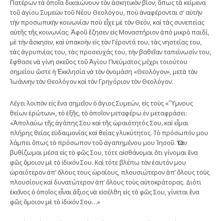
Πατέρων τὰ ὁποῖα δικαιώνουν τὸν ἀσκητικὸν βίον, ὅπως τὰ κείμενα
τοῦ ἁγίου Συμεὼν τοῦ Νέου Θεολόγου, ποὺ ἀναφέρονται σ’ αὐτὴν
τὴν προσωπικὴν κοινωνίαν ποὺ εἶχε μὲ τὸν Θεόν, καὶ τὰς συνεπείας
αὐτῆς τῆς κοινωνίας. Ἀφοῦ ἔζησεν εἰς Μοναστήριον ἀπὸ μικρὸ παιδί,
μὲ τὴν ἄσκησιν, καὶ ὑπακοὴν εἰς τὸν Γέροντά του, τὰς νηστείας του,
τὰς ἀγρυπνίας του, τὰς προσευχάς του, τὴν βαθεῖαν ταπείνωσίν του,
ἔφθασε νὰ γίνη σκεῦος τοῦ Ἁγίου Πνεύματος μέχρι τοιούτου
σημείου ὥστε ἡ Ἐκκλησία νὰ τὸν ὀνομάση «Θεολόγον», μετὰ τὸν
Ἰωάννην τὸν Θεολόγον καὶ τὸν Γρηγόριον τὸν Θεολόγον.
Λέγει λοιπὸν εἰς ἕνα σημεῖον ὁ ἅγιος Συμεών, εἰς τοὺς «Ὕμνους
θείων ἐρώτων», τὸ ἑξῆς, τὸ ὁποῖον μεταφέρω ἐν μεταφράσει:
«Ἀπολαύω τῆς ἀγάπης Σου καὶ τῆς ὡραιότητός Σου, καὶ εἶμαι
πλήρης θείας εὐδαιμονίας καὶ θείας γλυκύτητος. Τὸ πρόσωπόν μου
λάμπει ὅπως τὸ πρόσωπον τοῦ ἀγαπημένου μου Ἰησοῦ. Ὅταν
βυθίζωμαι μέσα εἰς τὸ φῶς Σου, τότε αἰσθάνομαι ὅτι γίνομαι ἕνα
φῶς ὅμοιον μὲ τὸ ἰδικόν Σου. Καὶ τότε βλέπω τὸν ἑαυτόν μου
ὡραιότερον ἀπ’ ὅλους τους ὡραίους, πλουσιώτερον ἀπ’ ὅλους τοὺς
πλουσίους καὶ δυνατώτερον ἀπ’ ὅλους τοὺς αὐτοκράτορας. Διότι
ἐκεῖνος ὁ ὁποῖος εἶναι ἄξιος νὰ εἰσέλθη εἰς τὸ φῶς Σου, γίνεται ἕνα
φῶς ὅμοιον μὲ τὸ ἰδικόν Σου…»