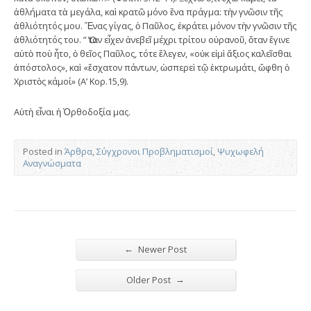
ἀθλήματα τὰ μεγάλα, καὶ κρατῶ μόνο ἕνα πράγμα: τὴν γνῶσιν τῆς
ἀθλιότητός μου. Ἕνας γίγας, ὁ Παῦλος, ἐκράτει μόνον τὴν γνῶσιν τῆς
ἀθλιότητός του. ” Ὅταν εἶχεν ἀνεβεῖ μέχρι τρίτου οὐρανοῦ, ὅταν ἔγινε
αὐτὸ ποὺ ἦτο, ὁ θεῖος Παῦλος, τότε ἔλεγεν, «οὐκ εἰμὶ ἄξιος καλεῖσθαι
ἀπόστολος», καὶ «ἔσχατον πάντων, ὡσπερεὶ τῷ ἐκτρωμάτι, ὤφθη ὁ
Χριστὸς κάμοί» (Α’ Κορ.15,9).
Αὐτὴ εἶναι ἡ Ὀρθοδοξία μας.
Posted in
Άρθρα
,
Σύγχρονοι Προβληματισμοί
,
Ψυχωφελή
Αναγνώσματα
←
Newer Post
→
Older Post