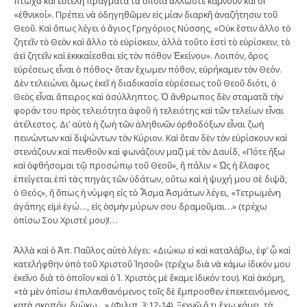
πτωχὰ καὶ εὐτελῆ πράγματα τὰ ὁποία ἄλλωστε κάμνουν καὶ οἱ
«ἐθνικοί». Πρέπει νὰ ὁδηγηθῶμεν εἰς μίαν διαρκῆ ἀναζήτησιν τοῦ
Θεοῦ. Καὶ ὅπως λέγει ὁ ἅγιος Γρηγόριος Νύσσης, «Οὐκ ἔστιν ἄλλο τὸ
ζητεῖν τὸ Θεὸν καὶ ἄλλο τὸ εὑρίσκειν, ἀλλὰ τοῦτο ἐστὶ τὸ εὑρίσκειν, τὸ
ἀεὶ ζητεῖν καὶ ἐκκκαίεσθαι εἰς τὸν πόθον Ἐκείνου». Λοιπόν, ὅρος
εὑρέσεως εἶναι ὁ πόθος• ὅταν ἔχωμεν πόθον, εὑρήκαμεν τὸν Θεόν.
Δὲν τελειώνει ὅμως ἐκεῖ ἡ διαδικασία εὑρέσεως τοῦ Θεοῦ διότι, ὁ
Θεὸς εἶναι ἄπειρος καὶ ἀσύλληπτος. Ὁ ἄνθρωπος δὲν σταματᾶ τὴν
φοράν του πρὸς τελειότητα ἀφοῦ ἡ τελειότης καὶ τῶν τελείων εἶναι
ἀτέλεστος. Δι’ αὐτὸ ἡ ζωὴ τῶν ἀληθινῶν ὀρθοδόξων εἶναι ζωὴ
πεινώντων καὶ διψώντων τὸν Κύριον. Καὶ ὅταν δὲν τὸν εὑρίσκουν καὶ
στενάζουν καὶ πενθοῦν καὶ φωνάζουν μαζὶ μὲ τὸν Δαυΐδ, «Πότε ἤξω
καὶ ὀφθήσομαι τῷ προσώπῳ τοῦ Θεοῦ», ἤ πάλιν « Ὡς ἡ ἔλαφος
ἐπείγεται ἐπὶ τὰς πηγὰς τῶν ὑδάτων, οὕτω καὶ ἡ ψυχή μου σὲ διψᾶ,
ὁ Θεός», ἤ ὅπως ἡ νύμφη εἰς τὸ Ἆσμα Ἀσμάτων λέγει, «Τετρωμένη
ἀγάπης εἰμὶ ἐγώ…, εἰς ὀσμὴν μύρων σου δραμοῦμαι…» (τρέχω
ὀπίσω Σου Χριστέ μου)!…
Ἀλλὰ καὶ ὁ Ἀπ. Παῦλος αὐτὸ λέγει: «Διώκω εἰ καὶ καταλάβω, ἐφ’ ᾧ καὶ
κατελήφθην ὑπὸ τοῦ Χριστοῦ Ἰησοῦ» (τρέχω διὰ νὰ κάμω ἰδικόν μου
ἐκεῖνο διὰ τὸ ὁποῖον καὶ ὁ Ἰ. Χριστὸς μὲ ἔκαμε ἰδικόν του). Καὶ ἀκόμη,
«τὰ μὲν ὀπίσω ἐπιλανθανόμενος τοῖς δὲ ἔμπροσθεν ἐπεκτεινόμενος,
κατὰ σκοπόν, διώκω…» (Φιλιπ. 3:12-14). Ξεχνῶ ὅ,τι ἔχω κάμει, τὰ