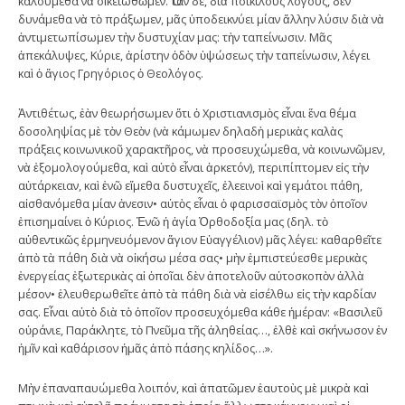
καλούμεθα νὰ οἰκειωθῶμεν. Ὅταν δέ, διὰ ποικίλους λόγους, δὲν
δυνάμεθα νὰ τὸ πράξωμεν, μᾶς ὑποδεικνύει μίαν ἄλλην λύσιν διὰ νὰ
ἀντιμετωπίσωμεν τὴν δυστυχίαν μας: τὴν ταπείνωσιν. Μᾶς
ἀπεκάλυψες, Κύριε, ἀρίστην ὁδὸν ὑψώσεως τὴν ταπείνωσιν, λέγει
καὶ ὁ ἅγιος Γρηγόριος ὁ Θεολόγος.
Ἀντιθέτως, ἐὰν θεωρήσωμεν ὅτι ὁ Χριστιανισμὸς εἶναι ἕνα θέμα
δοσοληψίας μὲ τὸν Θεὸν (νὰ κάμωμεν δηλαδὴ μερικὰς καλὰς
πράξεις κοινωνικοῦ χαρακτῆρος, νὰ προσευχώμεθα, νὰ κοινωνῶμεν,
νὰ ἐξομολογούμεθα, καὶ αὐτὸ εἶναι ἀρκετόν), περιπίπτομεν εἰς τὴν
αὐτάρκειαν, καὶ ἐνῶ εἴμεθα δυστυχεῖς, ἐλεεινοὶ καὶ γεμάτοι πάθη,
αἰσθανόμεθα μίαν ἀνεσιν• αὐτὸς εἶναι ὁ φαρισσαϊσμὸς τὸν ὁποῖον
ἐπισημαίνει ὁ Κύριος. Ἐνῶ ἡ ἁγία Ὀρθοδοξία μας (δηλ. τὸ
αὐθεντικῶς ἑρμηνευόμενον ἅγιον Εὐαγγέλιον) μᾶς λέγει: καθαρθεῖτε
ἀπὸ τὰ πάθη διὰ νὰ οἰκήσω μέσα σας• μὴν ἐμπιστεύεσθε μερικὰς
ἐνεργείας ἐξωτερικὰς αἱ ὁποῖαι δὲν ἀποτελοῦν αὐτοσκοπὸν ἀλλὰ
μέσον• ἐλευθερωθεῖτε ἀπὸ τὰ πάθη διὰ νὰ εἰσέλθω εἰς τὴν καρδίαν
σας. Εἶναι αὐτὸ διὰ τὸ ὁποῖον προσευχόμεθα κάθε ἡμέραν: «Βασιλεῦ
οὐράνιε, Παράκλητε, τὸ Πνεῦμα τῆς ἀληθείας…, ἐλθὲ καὶ σκήνωσον ἐν
ἡμῖν καὶ καθάρισον ἡμᾶς ἀπὸ πάσης κηλίδος…».
Μὴν ἐπαναπαυώμεθα λοιπόν, καὶ ἀπατῶμεν ἑαυτοὺς μὲ μικρὰ καὶ