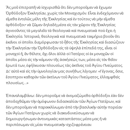
Ἄς μοῦ ἐπιτραπῆ νὰ ἰσχυρισθῶ ὅτι δὲν μποροῦμεν νὰ ἔχωμεν
Ὀρθόδοξον Ἐκκλησίαν, χωρὶς τὸν Μοναχισμόν. Εἶναι ἐνδεχόμενον νὰ
εἴμεθα ἐντελῶς μέλη τῆς Ἐκκλησίας καὶ ἐν τούτοις νὰ μὴν εἴμεθα
ὀρθόδοξοι• νὰ ζῶμεν δηλαδὴ μέσα εἰς τὸν χῶρον τῆς Ἐκκλησίας
ἀγνοοῦντες τὰ μεγαλεῖα τὰ θεολογικὰ καὶ πνευματικὰ ποὺ ἔχει ἡ
Ἐκκλησία. Ἱστορικά, θεολογικὰ καὶ πνευματικὰ τεκμήρια βοοῦν ὅτι
ἐκεῖνοι οἱ ὁποῖοι διεμόρφωσαν τὸ ἦθος τῆς Ἐκκλησίας καὶ διασώζουν
τὴν Ἐκκλησίαν τὴν Ὀρθόδοξον εἰς τὰ ὑψηλὰ ἐπίπεδά της, εἶναι οἱ
μοναχοὶ ἤ, ἂν θέλετε, ὄχι ὅλοι ἀλλὰ οἱ Πατέρες οἱ ἐκ μοναχῶν οἱ
ὁποῖοι μέσα εἰς τὴν κάμινον τῆς ἀσκήσεώς των, μέσα εἰς τὸν θεῖον
ἔρωτά των, ἐφήλκυσαν πλουσίως τὰς ἀκτῖνας τοῦ Ἁγίου Πνεύματος.
Δι’ αὐτὸ καὶ εἰς τὴν ὑμνολογίαν μας συνήθως λέγομεν: «Γέγονας, ὅσιε,
ἔσοπτρον καθαρὸν τῶν ἀκτίνων τοῦ Ἁγίου Πνεύματος, ἐλλαμφθεὶς
πλουσίως…»
Ἐπαναλαμβάνω: δὲν μποροῦμε νὰ ὀνομαζώμεθα ὀρθόδοξοι ἐὰν δὲν
ἀποδεχθῶμεν τὴν ὁμόφωνον διδασκαλίαν τῶν Ἁγίων Πατέρων, καὶ
δὲν μποροῦμεν νὰ παρεκκλίνωμεν ἀπὸ τὴν βασιλικὴν αὐτὴν πορείαν
τῶν Ἁγίων Πατέρων χωρὶς νὰ διακινδυνεύσωμεν νὰ
δημιουργήσωμεν ἀντινομικὰς καταστάστεις μέσα μας ἤ νὰ
περιπέσωμεν εἰς μίαν πνευματικὴν σχιζοφρένειαν.