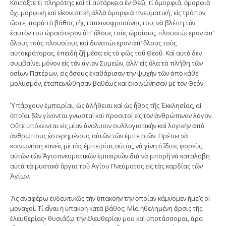
Κοιτάξτε τί πληρότης καὶ τί αὐτάρκεια ἐν Θεῷ, τί ὀμορφιά, ὀμορφιὰ
ὄχι μορφικὴ καὶ εἰκονιστικὴ ἀλλὰ ὀμορφιὰ πνευματική, εἰς τρόπον
ὥστε, παρὰ τὸ βάθος τῆς ταπεινοφροσύνης του, νὰ βλέπη τὸν
ἑαυτὸν του ὡραιότερον ἀπ’ ὅλους τοὺς ὡραίους, πλουσιώτερον ἀπ’
ὅλους τοὺς πλουσίους καὶ δυνατώτερον ἀπ’ ὅλους τοὺς
αὐτοκράτορας, ἐπειδὴ ζῆ μέσα εἰς τὸ φῶς τοῦ Θεοῦ. Καὶ αὐτὸ δὲν
συμβαίνει μόνον εἰς τὸν ἅγιον Συμεών, ἀλλ’ εἰς ὅλα τὰ πλήθη τῶν
ὁσίων Πατέρων, εἰς ὅσους ἐκαθάρισαν τὴν ψυχὴν τῶν ἀπὸ κάθε
μολυσμόν, ἐταπεινώθησαν βαθέως καὶ ἐκοινώνησαν μὲ τὸν Θεόν.
Ὑπάρχουν ἐμπειρίαι, ὡς ἀλήθειαι καὶ ὡς ἦθος τῆς Ἐκκλησίας, αἱ
ὁποῖαι δὲν γίνονται γνωσταὶ καὶ προσιτοὶ εἰς τὸν ἀνθρώπινον λόγον.
Οὔτε ὑπόκεινται εἰς μίαν ἀνάλυσιν συλλογιοτικὴν καὶ λογικὴν ἀπὸ
ἀνθρώπους ἐστερημένους αὐτῶν τῶν ἐμπειριῶν. Πρέπει νὰ
κοινωνήση κανεὶς μὲ τὰς ἐμπειρίας αὐτάς, νὰ γίνη ὁ ἴδιος φορεὺς
αὐτῶν τῶν Ἁγιοπνευματικῶν ἐμπειριῶν διὰ νὰ μπορῆ νὰ καταλάβη
αὐτὰ τὰ μυστικὰ ὄργια τοῦ Ἁγίου Πνεύματος εἰς τὰς καρδίας τῶν
Ἁγίων.
Ἂς ἀναφέρω ἐνδεικτικῶς τὴν ὑπακοὴν τὴν ὁποίαν κάμνομεν ἡμεῖς οἱ
μοναχοί. Τί εἶναι ἡ ὑπακοὴ κατὰ βάθος; Μία ἠθελημένη ἄρσις τῆς
ἐλευθερίας• θυσιάζω τὴν ἐλευθερίαν μου καὶ ὑποτάσσομαι, ἄρα