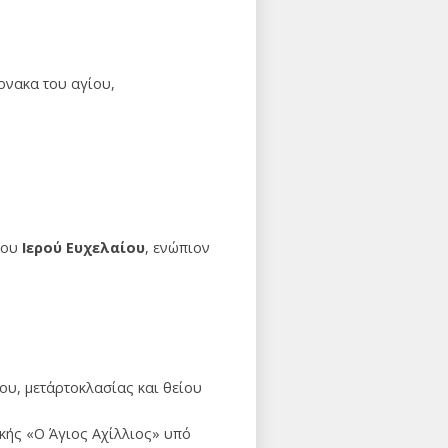
ρνακα του αγίου,
του
Ιερού Ευχελαίου
, ενώπιον
ίου, μετ΄αρτοκλασίας και θείου
κής «Ο Άγιος Αχίλλιος» υπό