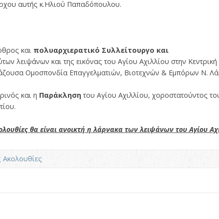
άρχου αυτής κ.Ηλιού Παπαδόπουλου.
ρθρος και
πολυαρχιερατικό Συλλείτουργο και
των λειψάνων και της εικόνας του Αγίου Αχιλλίου στην Κεντρική 
άζουσα Ομοσπονδία Επαγγελματιών, Βιοτεχνών & Εμπόρων Ν. Λάρ
ρινός και η
Παράκληση
του Αγίου Αχιλλίου, χοροστατούντος τ
τίου.
κολουθίες θα είναι ανοικτή η λάρνακα των λειψάνων του Αγίου Αχ
ς Ακολουθίες