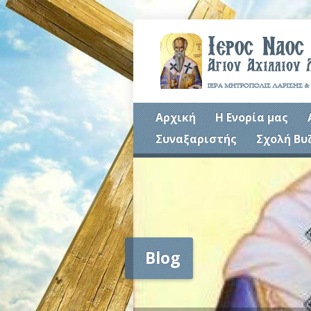
Αρχική
Η Ενορία μας
Συναξαριστής
Σχολή Βυ
Blog