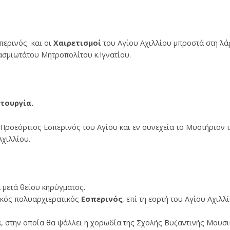
περινός και οι
Χαιρετισμοί
του Αγίου Αχιλλίου μπροστά στη λά
σμιωτάτου Μητροπολίτου κ.Ιγνατίου.
ιτουργία.
 Προεόρτιος Εσπερινός του Αγίου και εν συνεχεία το Μυστήριον 
Αχιλλίου.
 μετά θείου κηρύγματος.
κός πολυαρχιερατικός
Εσπερινός
, επί τη εορτή του Αγίου Αχιλλ
α
, στην οποία θα ψάλλει η χορωδία της Σχολής Βυζαντινής Μουσι