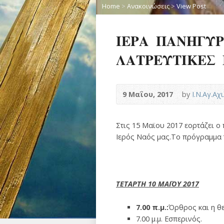
Home
>
Ανακοινώσεις
>
View Post
ΙΕΡΑ ΠΑΝΗΓΥΡ
ΛΑΤΡΕΥΤΙΚΕΣ Ε
9 Μαΐου, 2017
by
Ι.Ν.Αγ.Α
Στις 15 Μαϊου 2017 εορτάζει 
Ιερός Ναός μας.Το πρόγραμμα 
ΤΕΤΑΡΤΗ 10 ΜΑΪΟΥ 2017
7.00 π.μ.:
Όρθρος και η θ
7.00 μ.μ. Εσπερινός.