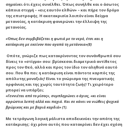
σημαίνει ότι έχεις συνέλθει. Όπως συνήλθε και ο άσωτος
κάποια στιγμή – «εις εαυτόν ελθών» – και πήρε τον δρόμο
της επιστροφής.
Η ακατακρισία λοιπόν είναι δείγμα
μετανοίας, η κατάκριση φανερώνει την έλλειψη της
μετανοίας.
«Όπως δεν συμβιβάζεται η φωτιά με το νερό, έτσι και η
κατάκριση με εκείνον που αγαπά τη μετάνοια»(8)
Οπότε, γνώριζε πως κατακρίνοντας τον συνάνθρωπό σου
δίνεις το «στίγμα» σου: βρίσκεσαι διαμετρικά αντίθετος
προς τον Θεό, αλλά και προς τον ίδιο τον αληθινό εαυτό
σου. Που θα πει: η κατάκριση είναι πάντοτε καρπός της
απόλυτης μοναξιάς! Είναι το γνώρισμα της πνευματικής
ορφάνιας και της χωρίς ταυτότητα ζωής! Τι χειρότερο
μπορεί να υπάρξει;
«Γεννιέται από το μίσος», συμπληρώνει ο άγιος, «κι είναι
αρρώστια λεπτή αλλά και παχιά. Και σε κάνει να νιώθεις ψυχικά
βρώμικος και με βαριά καρδιά» (1).
Με τετράγωνη λογική μάλιστα αποδεικνύει την απάτη της
κατάκρισης: όχι μόνο αυτός που κατακρίνει δεν έχει σχέση