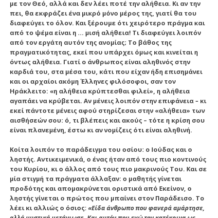
με τον Θεό, αλλά και δεν λέει ποτέ την αλήθεια. Κι αν την
πει, θα εκφράζει ένα μικρό μόνο μέρος της, γιατί θα του
διαφεύγει το όλον. Και ξέρουμε ότι χειρότερο πράγμα και
από το ψέμα είναι η … μισή αλήθεια! Τι διαφεύγει λοιπόν
από τον εργάτη αυτόν της ανομίας; Το βάθος της
πραγματικότητας, εκεί που υπάρχει όμως και κινείται η
όντως αλήθεια.
Γιατί ο άνθρωπος είναι αληθινός στην
καρδιά του, στα μέσα του
, κάτι που είχαν ήδη επισημάνει
και οι αρχαίοι ακόμη Έλληνες φιλόσοφοι, σαν τον
Ηράκλειτο: «η αλήθεια κρύπτεσθαι φιλεί», η αλήθεια
αγαπάει να κρύβεται. Αν μένεις λοιπόν στην επιφάνεια – κι
εκεί πάντοτε μένεις αφού στηρίζεσαι στην «αλήθεια» των
αισθήσεών σου: ό, τι βλέπεις και ακούς – τότε η κρίση σου
είναι πλανεμένη, έστω κι αν νομίζεις ότι είναι αληθινή.
Κοίτα λοιπόν το παράδειγμα του οσίου: ο Ιούδας και ο
ληστής. Αντικειμενικά, ο ένας ήταν από τους πιο κοντινούς
του Κυρίου, κι ο άλλος από τους πιο μακρινούς Του. Και σε
μία στιγμή τα πράγματα άλλαξαν: ο μαθητής γίνεται
προδότης και απομακρύνεται οριστικά από Εκείνον, ο
ληστής γίνεται ο πρώτος που μπαίνει στον Παράδεισο. Το
λέει κι αλλιώς ο όσιος:
«Είδα άνθρωπο που φανερά αμάρτησε,
αλλά μυστικά μετάνιωσε. Και αυτόν που εγώ τον κατέκρινα ως