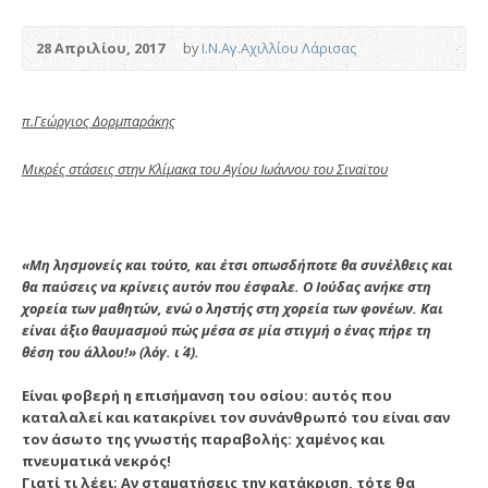
28 Απριλίου, 2017
by
Ι.Ν.Αγ.Αχιλλίου Λάρισας
π.Γεώργιος Δορμπαράκης
Μικρές στάσεις στην Κλίμακα του Αγίου Ιωάννου του Σιναϊτου
«Μη λησμονείς και τούτο, και έτσι οπωσδήποτε θα συνέλθεις και
θα παύσεις να κρίνεις αυτόν που έσφαλε. Ο Ιούδας ανήκε στη
χορεία των μαθητών, ενώ ο ληστής στη χορεία των φονέων. Και
είναι άξιο θαυμασμού πώς μέσα σε μία στιγμή ο ένας πήρε τη
θέση του άλλου!» (λόγ. ι΄ 4).
Είναι φοβερή η επισήμανση του οσίου:
αυτός που
καταλαλεί και κατακρίνει τον συνάνθρωπό του είναι σαν
τον άσωτο της γνωστής παραβολής: χαμένος και
πνευματικά νεκρός!
Γιατί τι λέει; Αν σταματήσεις την κατάκριση, τότε θα