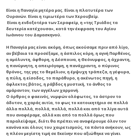
Είναι η Παναγία μητέρα μας. Είναι η πλατυτέρα των
Ουρανών. Είναι η τιμιωτέρα των Χερουβείμ.
Είναι η ενδοξοτέρα των Σεραφείμ, η «της Τριάδος τα
δευτερία κατέχουσα», κατά την έκφραση του Αγίου
Ιωάννου του Δαμασκηνού.
Η Παναγία μας είναι ακόμη, όπως ακούσαμε πριν από λίγο,
αν βέβαια τα προσέξαμε, η άσπιλος κόρη, η αγνή Παρθένος,
η αμόλυντη, άφθορη, η Δέσποινα, η Θεόνυμφος, η άχραντη,
η πανύμνητη, η απειρόγαμη, η πανάχραντη, ο πύρινος
θρόνος, της γης το θεμέλιον, η έμψυχη τράπεζα, η γέφυρα,
η πύλη, η είσοδος, το παράθυρο, η ακένωτος πηγή, η
άφλεκτος βάτος, η ράβδος η μυστική, το άνθος το
αμάραντον, των αγγέλων χαρμονή.
Ο όρθρος ο φαεινός, νυμφών ολόφωτος, το άστρον το
άδυτον, η χαράς αιτία, το φως το κατοικητήριο σε πολλά
άλλα πολλά, πολλά, πολλά, πολλά και από τα λίγα αυτά
που αναφέραμε, αλλά και από τα πολλά όμως που
παραλείψαμε, διότι θα πρέπει να αναφέρουμε όλον τον
κανόνα και όλους του χαιρετισμούς, τα πάντα ανήκουν, ως
η πλέον μεγίστη τιμή σε Εκείνην που αξιώθηκε να γίνει