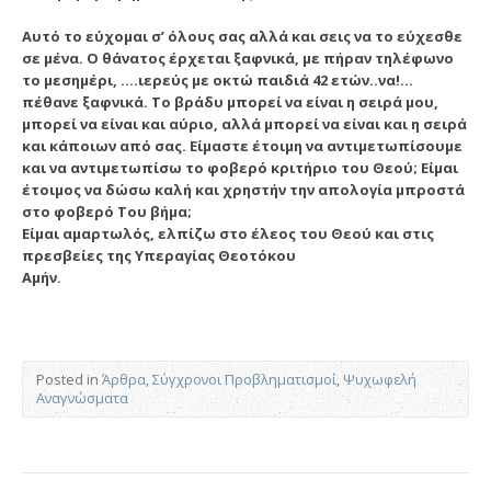
Αυτό το εύχομαι σ’ όλους σας αλλά και σεις να το εύχεσθε
σε μένα. Ο θάνατος έρχεται ξαφνικά, με πήραν τηλέφωνο
το μεσημέρι, ….ιερεύς με οκτώ παιδιά 42 ετών..να!…
πέθανε ξαφνικά. Το βράδυ μπορεί να είναι η σειρά μου,
μπορεί να είναι και αύριο, αλλά μπορεί να είναι και η σειρά
και κάποιων από σας. Είμαστε έτοιμη να αντιμετωπίσουμε
και να αντιμετωπίσω το φοβερό κριτήριο του Θεού; Είμαι
έτοιμος να δώσω καλή και χρηστήν την απολογία μπροστά
στο φοβερό Του βήμα;
Είμαι αμαρτωλός, ελπίζω στο έλεος του Θεού και στις
πρεσβείες της Υπεραγίας Θεοτόκου
Αμήν.
Posted in
Άρθρα
,
Σύγχρονοι Προβληματισμοί
,
Ψυχωφελή
Αναγνώσματα