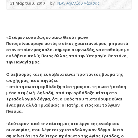
31 Μαρτίου, 2017
by
Ι.Ν.Αγ.Αχιλλίου Λάρισας
«Στώμεν ευλαβώς εν οίκω Θεού ημών»!
Ποιος είναι άραγε αυτός ο οίκος χριστιανοί μου, μπροστά
στον οποίον μας καλεί σήμερα ο υμνωδός, να σταθούμε με
ευλάβεια πολύ; Ποιος άλλος από την Υπεραγία Θεοτόκο,
την Παναγία μας.
Ο σεβασμός και η ευλάβεια είναι προπαντός βίωμα της
ψυχής μας, που πηγάζει
– από τη σωστή ορθόδοξη πίστη μας και τη σωστή στάση
μέσα στη ζωή. Δηλαδή, από την ορθόδοξη πίστη στο
Τριαδολογικό δόγμα, ότι ο Θεός που πιστεύουμε είναι
ένας μεν, αλλά Τριαδικός: ο Πατήρ, ο Υιός και το Άγιον
Πνεύμα.
-Δεύτερον, από την πίστη μας στο έργο της ενσάρκου
οικονομίας, που λέγεται χριστοδολογικόν δόγμα. Αυτό
σημαίνει ότι το δεύτερο πρόσωπο της Αγίας Τριάδος, ο