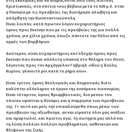
στις εκκλησίες και να διαβάζονται από τους πιστούς
Χριστιανούς, στα σπίτια τους βέβαια μετά το 626 μ.Χ. όταν
η Παναγία με τις πρεσβείες της διατήρησε αλώβητη και
απόρθητη την Κωνσταντινούπολη.
Είναι λοιπόν, κατά πρώτον λόγον ευχαριστήριος
ύμνος προς Εκείνην που με τις πρεσβείες της για πολλά
χρόνια, για χίλια χρόνια, έσωζε πάντοτε την Πόλιν από τις
ορμές των βαρβάρων.
Δεύτερον, είναι ευχαριστήριος κατ’εξοχήν ύμνος προς
Εκείνην που έκανε απόλυτη υπακοή στο θέλημα του Θεού,
λέγοντας προς τον Αρχάγγελον Γαβριήλ «Ιδού η δούλη
Κυρίου, γέννοιτό μοι κατά το ρήμα σου».
Είναι τρίτον, ύμνος θεολογικός και δογματικός διότι
καλύπτει ολόκληρον το έργον της ενσάρκου οικονομίας.
Είναι τέταρτον, ύμνος θριαμβευτικός, δια μέσου του
οποίου υμνείται η δύναμις και η παρρησία των πρεσβειών
της. Γι’ αυτό και μείς την επικαλούμεθα όπως μέσω των
πρεσβειών της αξιωθούμε, αν και είμαστε όλοι μας ανάξιοι
και αμαρτωλοί, και πρώτος εγώ, τη σωτηρία μας αλλά και
τη λύση πολλών πολλών προβλημάτων, ασθενειών και
θλίψεων της ζωής.