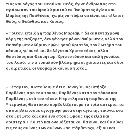
Υιός και Λόγος του Θεού και Θεός, έγινε άνθρωπος στο
πρόσωπον του Ιησού Χριστού εκ Πνεύματος Αγίου και
Μαρίας της Παρθένου, χωρίς να πάψει να είναι και τέλειος
Θεός, ο Θεάνθρωπος Κύριος.
– Τρίτον, επειδή η παρθένος Μαριάμ, η δεκαπεντάχρονη
κόρη της Ναζαρέτ, δεν γέννησε μόνον άνθρωπον, αλλά τον
Θεάνθρωπον Κύριον ημών Ιησού Χριστόν, τον Σωτήρα του
κόσμου, γι’ αυτό και δε λέγεται Χριστοτόκος, αλλά
Θεοτόκος και Θεομήτωρ. Χριστοτόκον και απλή γυναίκα
του λαού, την αποκαλούν βλάσφημα οι χιλιαστές και όλοι
οι αιρετικοί, οι θεομάχοι και οι άπιστοι.
– Τέταρτον, πιστεύουμε ότι η Παναγία μας υπήρξε
Παρθένος προ του τόκου, Παρθένος κατά τον τόκον και
Παρθένος μετά τον τόκον. Η τριπλή αυτή παρθενία της
Υπεραγίας Θεοτόκου συμβολίζεται με τα τρία αστέρια, τα
οποία βλέπουμε αγιογραφημένα στην αγία της εικόνα: ένα
στο μέτωπο και από ένα στους ώμους της δεξιά και
αριστερά. Γι’ αυτό και ονομάζεται και θα είναι και θα είναι
εις τους αιώνας των αιώνων «αειπάρθενος», εξ’ ου και