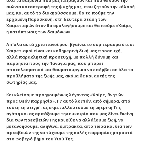
όλα τα δαιμόνια που μας πειράζουν και που θέλουν την
αιώνια καταστροφή της ψυχής μας, που ζητούν την κόλασή
μας. Και αυτό το διακηρύσσουμε, θα το πούμε την
ερχομένη Παρασκευή, στη δευτέρα στάση των
Χαιρετισμών όταν θα ομολογήσουμε και θα πούμε «Χαίρε,
η κατάπτωσις των δαιμόνων».
Απ’όλα αυτά χριστιανοί μου, βγαίνει το συμπέρασμα ότι οι
Χαιρετισμοί είναι και καθημερινή δική μας προσευχή,
αλλά παρακλητική προσευχή, με πολλή δύναμη και
παρρησία προς την Παναγία μας, που μπορεί
αποτελεσματικά και θαυματουργικά να επέμβει σε όλα τα
προβλήματα της ζωής μας, ακόμα δε και αυτής της
σωτηρίας μας.
Και κλείσαμε προηγουμένως λέγοντας «Χαίρε, θνητών
προς Θεόν παρρησία». Γι’ αυτό λοιπόν, από σήμερα, από
τούτη τη στιγμή, ας εκμεταλλευτούμε τη μητρική Της
αγάπη και ας αρπάξουμε την ευκαιρία που μας δίνει Εκείνη
δια των πρεσβειών Της και είθε να αλλάξουμε ζωή, να
μετανοήσουμε, αληθινά, έμπρακτα, από τώρα και δια των
πρεσβειών της να τύχουμε της καλής παρρησίας μπροστά
στο φοβερό βήμα του Υιού Της.