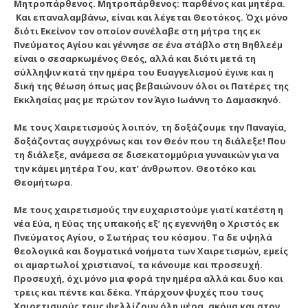
Μητροπάρθενος. Μητροπάρθενος: παρθένος και μητέρα.
Και επαναλαμβάνω, είναι και λέγεται Θεοτόκος. Όχι μόνο
διότι Εκείνον τον οποίον συνέλαβε στη μήτρα της εκ
Πνεύματος Αγίου και γέννησε σε ένα στάβλο στη Βηθλεέμ
είναι ο σεσαρκωμένος Θεός, αλλά και διότι μετά τη
σύλληψιν κατά την ημέρα του Ευαγγελισμού έγινε και η
δική της θέωση όπως μας βεβαιώνουν όλοι οι Πατέρες της
Εκκλησίας μας με πρώτον τον Άγιο Ιωάννη το Δαμασκηνό.
Με τους Χαιρετισμούς λοιπόν, τη δοξάζουμε την Παναγία,
δοξάζοντας συγχρόνως και τον Θεόν που τη διάλεξε! Που
τη διάλεξε, ανάμεσα σε δισεκατομμύρια γυναικών για να
την κάμει μητέρα Του, κατ’ άνθρωπον. Θεοτόκο και
Θεομήτωρα.
Με τους χαιρετισμούς την ευχαριστούμε γιατί κατέστη η
νέα Εύα, η Εύας της υπακοής εξ’ ης εγεννήθη ο Χριστός εκ
Πνεύματος Αγίου, ο Σωτήρας του κόσμου. Τα δε υψηλά
θεολογικά και δογματικά νοήματα των Χαιρετισμών, εμείς
οι αμαρτωλοί χριστιανοί, τα κάνουμε και προσευχή.
Προσευχή, όχι μόνο μια φορά την ημέρα αλλά και δυο και
τρεις και πέντε και δέκα. Υπάρχουν ψυχές που τους
Χαιρετισμούς τους ψελλίζουν όλη μέρα, ακόμα και στον