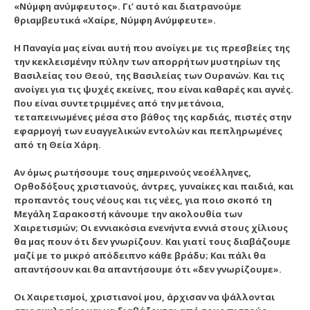
«Νύμφη ανύμφευτος». Γι’ αυτό και διατρανούμε
θριαμβευτικά «Χαίρε, Νύμφη Ανύμφευτε».
Η Παναγία μας είναι αυτή που ανοίγει με τις πρεσβείες της
την κεκλεισμένην πύλην των απορρήτων μυστηρίων της
Βασιλείας του Θεού, της Βασιλείας των Ουρανών. Και τις
ανοίγει για τις ψυχές εκείνες, που είναι καθαρές και αγνές.
Που είναι συντετριμμένες από την μετάνοια,
τεταπεινωμένες μέσα στο βάθος της καρδιάς, πιστές στην
εφαρμογή των ευαγγελικών εντολών και πεπληρωμένες
από τη Θεία Χάρη.
Αν όμως ρωτήσουμε τους σημερινούς νεοέλληνες,
Ορθοδόξους χριστιανούς, άντρες, γυναίκες και παιδιά, και
προπαντός τους νέους και τις νέες, για ποιο σκοπό τη
Μεγάλη Σαρακοστή κάνουμε την ακολουθία των
Χαιρετισμών; Οι εννιακόσια ενενήντα εννιά στους χίλιους
θα μας πουν ότι δεν γνωρίζουν. Και γιατί τους διαβάζουμε
μαζί με το μικρό απόδειπνο κάθε βράδυ; Και πάλι θα
απαντήσουν και θα απαντήσουμε ότι «δεν γνωρίζουμε».
Οι Χαιρετισμοί, χριστιανοί μου, άρχισαν να ψάλλονται