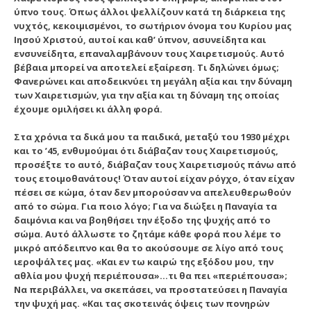
ύπνο τους. Όπως άλλοι ψελλίζουν κατά τη διάρκεια της
νυχτός, κεκοιμισμένοι, το σωτήριον όνομα του Κυρίου μας
Ιησού Χριστού, αυτοί και καθ’ ύπνον, ασυνείδητα και
ενσυνείδητα, επαναλαμβάνουν τους Χαιρετισμούς. Αυτό
βέβαια μπορεί να αποτελεί εξαίρεση. Τι δηλώνει όμως;
Φανερώνει και αποδεικνύει τη μεγάλη αξία και την δύναμη
των Χαιρετισμών, για την αξία και τη δύναμη της οποίας
έχουμε ομιλήσει κι άλλη φορά.
Στα χρόνια τα δικά μου τα παιδικά, μεταξύ του 1930 μέχρι
και το ’45, ενθυμούμαι ότι διάβαζαν τους Χαιρετισμούς,
προσέξτε το αυτό, διάβαζαν τους Χαιρετισμούς πάνω από
τους ετοιμοθανάτους! Όταν αυτοί είχαν ρόγχο, όταν είχαν
πέσει σε κώμα, όταν δεν μπορούσαν να απελευθερωθούν
από το σώμα. Για ποιο λόγο; Για να διώξει η Παναγία τα
δαιμόνια και να βοηθήσει την έξοδο της ψυχής από το
σώμα. Αυτό άλλωστε το ζητάμε κάθε φορά που λέμε το
μικρό απόδειπνο και θα το ακούσουμε σε λίγο από τους
ιεροψάλτες μας. «Και εν τω καιρώ της εξόδου μου, την
αθλία μου ψυχή περιέπουσα»…τι θα πει «περιέπουσα»;
Να περιβάλλει, να σκεπάσει, να προστατεύσει η Παναγία
την ψυχή μας. «Και τας σκοτεινάς όψεις των πονηρών