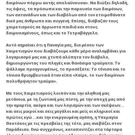
δαιμόνων πόρρω αυτής απελαύνουσα». Να διώξει δηλαδή,
τις όψεις, τα πρόσωπα και την παρουσία των δαιμόνων,
των σατανάδων και των διαβόλων από τον ετοιμοθάνατο
δικό μας άνθρωπο και συγγενή. Επίσης, διάβαζαν τους
χαιρετισμούς σε άρρωστα παιδιά και στους
δαιμονισμένους, όπως και το Τετραβάγγελο.
Αυτό σημαίνει ότι η Παναγία μας, δια μέσου των
Χαιρετισμών που διαβάζουμε κάθε μέρα αναλαμβάνει για
λογαριασμό μας και χτυπά αλύπητα τον διάβολο,
δημιουργώντας του πληγές και θανάσιμα τραύματα. Το
ψάλλαμε προηγουμένως, το προσέξατε; Το τόνισα και το
τόνισα θριαμβευτικά όταν είπα «Χαίρε, το των δαιμόνων
πολυθρήνητον τραύμα».
Με τους Χαιρετισμούς λοιπόν και την αληθινή μας
μετάνοια, με τη ζωντανή μας πίστη, με την αποχή μας από
την αμαρτία, ακόμα και των λογισμών και των σκέψεων…
και σεις μικροί και σεις μεγάλοι και μείς οι κληρικοί και
πρώτος εγώ …και την ενεργουμένη αγάπη, η Υπεραγία
Θεοτόκος με τις πρεσβείες της τότε, μας ανεβάζει στον
Παράδεισο. Ενώ συγχρόνως, καταποντίζει στα τάρταρα