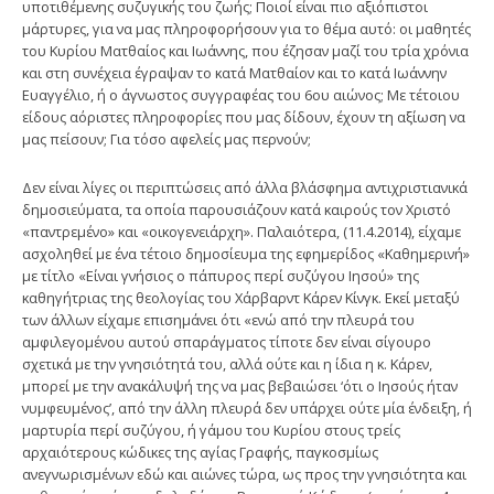
υποτιθέμενης συζυγικής του ζωής; Ποιοί είναι πιο αξιόπιστοι
μάρτυρες, για να μας πληροφορήσουν για το θέμα αυτό: οι μαθητές
του Κυρίου Ματθαίος και Ιωάννης, που έζησαν μαζί του τρία χρόνια
και στη συνέχεια έγραψαν το κατά Ματθαίον και το κατά Ιωάννην
Ευαγγέλιο, ή ο άγνωστος συγγραφέας του 6ου αιώνος; Με τέτοιου
είδους αόριστες πληροφορίες που μας δίδουν, έχουν τη αξίωση να
μας πείσουν; Για τόσο αφελείς μας περνούν;
Δεν είναι λίγες οι περιπτώσεις από άλλα βλάσφημα αντιχριστιανικά
δημοσιεύματα, τα οποία παρουσιάζουν κατά καιρούς τον Χριστό
«παντρεμένο» και «οικογενειάρχη». Παλαιότερα, (11.4.2014), είχαμε
ασχοληθεί με ένα τέτοιο δημοσίευμα της εφημερίδος «Καθημερινή»
με τίτλο «Είναι γνήσιος ο πάπυρος περί συζύγου Ιησού» της
καθηγήτριας της θεολογίας του Χάρβαρντ Κάρεν Κίνγκ. Εκεί μεταξύ
των άλλων είχαμε επισημάνει ότι «ενώ από την πλευρά του
αμφιλεγομένου αυτού σπαράγματος τίποτε δεν είναι σίγουρο
σχετικά με την γνησιότητά του, αλλά ούτε και η ίδια η κ. Κάρεν,
μπορεί με την ανακάλυψή της να μας βεβαιώσει ‘ότι ο Ιησούς ήταν
νυμφευμένος’, από την άλλη πλευρά δεν υπάρχει ούτε μία ένδειξη, ή
μαρτυρία περί συζύγου, ή γάμου του Κυρίου στους τρείς
αρχαιότερους κώδικες της αγίας Γραφής, παγκοσμίως
ανεγνωρισμένων εδώ και αιώνες τώρα, ως προς την γνησιότητα και