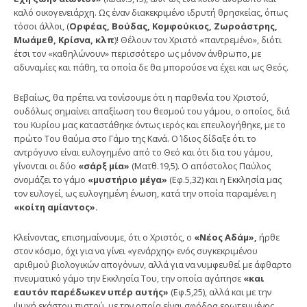
καλό οικογενειάρχη. Ως έναν διακεκριμένο ιδρυτή θρησκείας, όπως
τόσοι άλλοι, (
Ορφέας, Βούδας, Κομφούκιος, Ζωροάστρης,
Μωάμεθ, Κρίσνα, κλπ
)! Θέλουν τον Χριστό «παντρεμένο», διότι
έτσι τον «καθηλώνουν» περισσότερο ως μόνον άνθρωπο, με
αδυναμίες και πάθη, τα οποία δε θα μπορούσε να έχει και ως Θεός.
Βεβαίως, θα πρέπει να τονίσουμε ότι η παρθενία του Χριστού,
ουδόλως σημαίνει απαξίωση του θεσμού του γάμου, ο οποίος, διά
του Κυρίου μας καταστάθηκε όντως ιερός και επευλογήθηκε, με το
πρώτο Του θαύμα στο Γάμο της Κανά. Ο Ίδιος δίδαξε ότι το
αντρόγυνο είναι ευλογημένο από το Θεό και ότι δια του γάμου,
γίνονται οι δύο
«σάρξ μία»
(Ματθ.19,5). Ο απόστολος Παύλος
ονομάζει το γάμο
«μυστήριο μέγα»
(Εφ.5,32) και η Εκκλησία μας
τον ευλογεί, ως ευλογημένη ένωση, κατά την οποία παραμένει η
«κοίτη αμίαντος».
Κλείνοντας, επισημαίνουμε, ότι ο Χριστός, ο
«Νέος Αδάμ»,
ήρθε
στον κόσμο, όχι για να γίνει «γενάρχης» ενός συγκεκριμένου
αριθμού βιολογικών απογόνων, αλλά για να νυμφευθεί με άφθαρτο
πνευματικό γάμο την Εκκλησία Του, την οποία αγάπησε
«και
εαυτόν παρέδωκεν υπέρ αυτής»
(Εφ.5,25), αλλά και με την
ψυχή εκάστου πιστού, με την οποία είναι σφόδρα ερωτευμένος