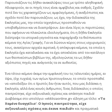
Παρουσιάζουν τις δήθεν ανακαλύψεις τους με τρόπο αληθοφανή.
Αδιαφορούν, αν οι πηγές τους είναι αμφίβολες και σαθρές. Σχεδόν
ποτέ δεν τις χαρακτηρίζουν ως αμφιλεγόμενες, ή αναξιόπιστες και
σχεδόν ποτέ δεν παρουσιάζουν, ως έχει, την διδασκαλία της
Εκκλησίας μας, την οποία τεχνηέντως προσπαθούν να
υποβαθμίσουν και να διαστρέψουν. Δεν είναι λίγες οι περιπτώσεις
που αφήνουν να πλανώνται ιδεολογήματα, ότι η δήθεν Εκκλησία
διέστρεψε τα ιστορικά γεγονότα και παραχάραξε τα θεόπνευστα
κείμενα της Αγίας Γραφής. Για να δώσουν κύρος στους ισχυρισμούς
τους, ανασύρουν αρχαία αιρετικά, ή απόκρυφα κείμενα, τα οποία η
Εκκλησία έχει καταδικάσει και τα έχει αποκλείσει από τον κατάλογο
των θεοπνεύστων βιβλίων της, αξιολογώντας τα ως δήθεν
αξιόπιστες πηγές και ανάγοντάς τα σε αυθεντίες.
Ένα τέτοιο κείμενο έκαμε την εμφάνισή του τις τελευταίες ημέρες, εν
όψει, (όχι τυχαία), των αγίων Χριστουγέννων, το οποίο προσπαθεί
να «αποδείξει» ότι ο Χριστός δεν ήταν αυτός, που μας διδάσκει η
Εκκλησία, αλλά ένας κοινός άνθρωπος. Ένας διδάσκαλος ο οποίος
παντρεύτηκε, είχε σεξουαλικές σχέσεις και απέκτησε παιδιά!
Διαβάσαμε στο ιστολόγιο «ekklisiaonline.gr» είδηση με τίτλο
: «‘Το
Χαμένο Ευαγγέλιο’: Ο Ιησούς παντρεύτηκε, είχε
σεξουαλικές σχέσεις και έκανε παιδιά!»
και πραγματικά