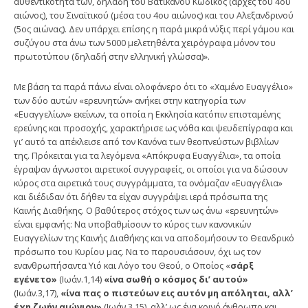
αυθεντικότητά των, δηλαδή του Βατικανού Κώδικος (αρχές του 4ου
αιώνος), του Σιναϊτικού (μέσα του 4ου αιώνος) και του Αλεξανδρινού
(5ος αιώνας). Δεν υπάρχει επίσης η παρά μικρά νύξις περί γάμου και
συζύγου στα άνω των 5000 μελετηθέντα χειρόγραφα μόνον του
πρωτοτύπου (δηλαδή στην ελληνική γλώσσα)».
Με βάση τα παρά πάνω είναι ολοφάνερο ότι το «Χαμένο Ευαγγέλιο»
των δύο αυτών «ερευνητών» ανήκει στην κατηγορία των
«Ευαγγελίων» εκείνων, τα οποία η Εκκλησία κατόπιν επισταμένης
ερεύνης και προσοχής, χαρακτήρισε ως νόθα και ψευδεπίγραφα και
γι’ αυτό τα απέκλεισε από τον Κανόνα των θεοπνεύστων βιβλίων
της. Πρόκειται για τα λεγόμενα «Απόκρυφα Ευαγγέλια», τα οποία
έγραψαν άγνωστοι αιρετικοί συγγραφείς, οι οποίοι για να δώσουν
κύρος στα αιρετικά τους συγγράμματα, τα ονόμαζαν «Ευαγγέλια»
και διέδιδαν ότι δήθεν τα είχαν συγγράψει ιερά πρόσωπα της
Καινής Διαθήκης. Ο βαθύτερος στόχος των ως άνω «ερευνητών»
είναι εμφανής: Να υποβαθμίσουν το κύρος των κανονικών
Ευαγγελίων της Καινής Διαθήκης και να αποδομήσουν το Θεανδρικό
πρόσωπο του Κυρίου μας. Να το παρουσιάσουν, όχι ως τον
ενανθρωπήσαντα Υιό και Λόγο του Θεού, ο Οποίος «
σάρξ
εγένετο»
(Ιωάν.1,14)
«ίνα σωθή ο κόσμος δι’ αυτού»
(Ιωάν.3,17),
«ίνα πας ο πιστεύων εις αυτόν μη απόληται, αλλ’
έχη ζωήν αιώνιον»
(Ιωάν.3,15), αλλ’ ως ένα κοινό άνθρωπο και