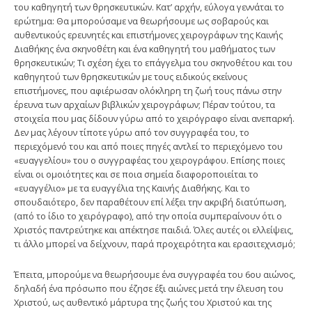
του καθηγητή των θρησκευτικών. Κατ’ αρχήν, εύλογα γεννάται το
ερώτημα: Θα μπορούσαμε να θεωρήσουμε ως σοβαρούς και
αυθεντικούς ερευνητές και επιστήμονες χειρογράφων της Καινής
Διαθήκης ένα σκηνοθέτη και ένα καθηγητή του μαθήματος των
θρησκευτικών; Τι σχέση έχει το επάγγελμα του σκηνοθέτου και του
καθηγητού των θρησκευτικών με τους ειδικούς εκείνους
επιστήμονες, που αφιέρωσαν ολόκληρη τη ζωή τους πάνω στην
έρευνα των αρχαίων βιβλικών χειρογράφων; Πέραν τούτου, τα
στοιχεία που μας δίδουν γύρω από το χειρόγραφο είναι ανεπαρκή.
Δεν μας λέγουν τίποτε γύρω από τον συγγραφέα του, το
περιεχόμενό του και από ποιες πηγές αντλεί το περιεχόμενο του
«ευαγγελίου» του ο συγγραφέας του χειρογράφου. Επίσης ποιες
είναι οι ομοιότητες και σε ποια σημεία διαφοροποιείται το
«ευαγγέλιο» με τα ευαγγέλια της Καινής Διαθήκης. Και το
σπουδαιότερο, δεν παραθέτουν επί λέξει την ακριβή διατύπωση,
(από το ίδιο το χειρόγραφο), από την οποία συμπεραίνουν ότι ο
Χριστός παντρεύτηκε και απέκτησε παιδιά. Όλες αυτές οι ελλείψεις,
τι άλλο μπορεί να δείχνουν, παρά προχειρότητα και ερασιτεχνισμό;
Έπειτα, μπορούμε να θεωρήσουμε ένα συγγραφέα του 6ου αιώνος,
δηλαδή ένα πρόσωπο που έζησε έξι αιώνες μετά την έλευση του
Χριστού, ως αυθεντικό μάρτυρα της ζωής του Χριστού και της