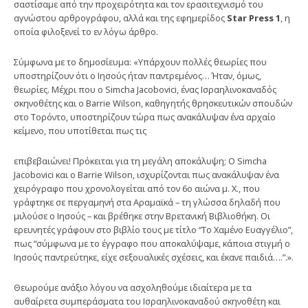
σαστίσαμε από την προχειρότητα και τον ερασιτεχνισμό του
αγνώστου αρθρογράφου, αλλά και της εφημερίδος
Star Press 1
, η
οποία φιλοξενεί το εν λόγω άρθρο.
Σύμφωνα με το δημοσίευμα: «Υπάρχουν πολλές θεωρίες που
υποστηρίζουν ότι ο Ιησούς ήταν παντρεμένος… Ήταν, όμως,
θεωρίες. Μέχρι που ο Simcha Jacobovici, ένας Ισραηλινοκαναδός
σκηνοθέτης και ο Barrie Wilson, καθηγητής θρησκευτικών σπουδών
στο Τορόντο, υποστηρίζουν τώρα πως ανακάλυψαν ένα αρχαίο
κείμενο, που υποτίθεται πως τις
επιβεβαιώνει! Πρόκειται για τη μεγάλη αποκάλυψη; Ο Simcha
Jacobovici και ο Barrie Wilson, ισχυρίζονται πως ανακάλυψαν ένα
χειρόγραφο που χρονολογείται από τον 6ο αιώνα μ. Χ., που
γράφτηκε σε περγαμηνή στα Αραμαϊκά – τη γλώσσα δηλαδή που
μιλούσε ο Ιησούς – και βρέθηκε στην Βρετανική Βιβλιοθήκη. Οι
ερευνητές γράφουν στο βιβλίο τους με τίτλο “Το Χαμένο Ευαγγέλιο”,
πως “σύμφωνα με το έγγραφο που αποκαλύψαμε, κάποια στιγμή ο
Ιησούς παντρεύτηκε, είχε σεξουαλικές σχέσεις, και έκανε παιδιά….”.».
Θεωρούμε ανάξιο λόγου να ασχοληθούμε ιδιαίτερα με τα
αυθαίρετα συμπεράσματα του Ισραηλινοκαναδού σκηνοθέτη και