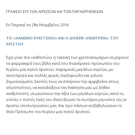
ΓΡΑΦΕΙΟ ΕΠΙ ΤΩΝ ΑΙΡΕΣΕΩΝ ΚΑΙ ΤΩΝ ΠΑΡΑΘΡΗΣΚΕΙΩΝ
Εν Πειραιεί τη 28η Νοεμβρίου 2016
ΤΟ «ΧΑΜΕΝΟ ΕΥΑΓΓΕΛΙΟ» ΚΑΙ Η ΔΗΘΕΝ «ΠΑΝΤΡΕΙΑ» ΤΟΥ
ΧΡΙΣΤΟΥ
Έχει γίνει πια «καθεστώς» η τακτική των χριστιανομάχων να ρίχνουν
τα φαρμακερά τους βέλη κατά του Θεανδρικού πρόσωπου του
Κυρίου μας Ιησού Χριστού, παραμονές μεγάλων εορτών, με
ανιστόρητα και πολλές φορές παιδαριώδη και γελοία
δημοσιεύματα. Σκοπός τους να σπείρουν την αμφιβολία στους
ολιγόπιστους, να καταδείξουν την Εκκλησία μας ως δήθεν
αναξιόπιστη, να μειώσουν την αξία των μεγάλων εορτών, κατά τις
οποίες ο πιστός λαός του Θεού βιώνει τα σωτήρια γεγονότα της εν
Χριστώ απολυτρώσεώς μας. Και προ πάντων να βεβηλώσουν το
Θείο Πρόσωπο του Κυρίου μας Ιησού Χριστού.