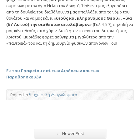
σύμφωνα με τον άγιο Νείλο τον Ασκητή. Ήρθε να μας εξαγοράσει
από τη δουλεία του διαβόλου, να μας απαλλάξει από το νόμο του
θανάτου και να μας κάνει
«υιούς και κληρονόμους Θεού», «ίνα
(δι’ Αυτού) την υιοθεσίαν απολάβωμεν»
(Γαλ.4,5-7), δηλαδή να
μας κάνει θεούς κατά χάριν! Αυτό ήταν το έργο του Λυτρωτή μας
Χριστού, μυριάδες φορές ασύγκριτα μεγαλύτερο από την
«παντρειά» του και τη δημιουργία φυσικών απογόνων Του!
Εκ του Γραφείου επί των Αιρέσεων και των
Παραθρησκειών
Posted in
Ψυχωφελή Αναγνώσματα
←
Newer Post