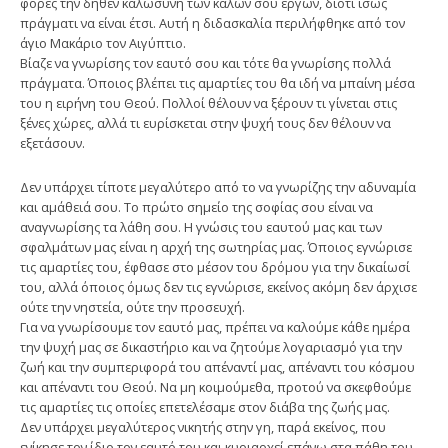
φορές την δήθεν καλωσύνη των καλών σου έργων, διότι ίσως
πράγματι να είναι έτσι. Αυτή η διδασκαλία περιλήφθηκε από τον
άγιο Μακάριο τον Αιγύπτιο.
Βίαζε να γνωρίσης τον εαυτό σου και τότε θα γνωρίσης πολλά
πράγματα. Όποιος βλέπει τις αμαρτίες του θα ιδή να μπαίνη μέσα
του η ειρήνη του Θεού. Πολλοί θέλουν να ξέρουν τι γίνεται στις
ξένες χώρες, αλλά τι ευρίσκεται στην ψυχή τους δεν θέλουν να
εξετάσουν.
Δεν υπάρχει τίποτε μεγαλύτερο από το να γνωρίζης την αδυναμία
και αμάθειά σου. Το πρώτο σημείο της σοφίας σου είναι να
αναγνωρίσης τα λάθη σου. Η γνώσις του εαυτού μας και των
σφαλμάτων μας είναι η αρχή της σωτηρίας μας. Όποιος εγνώρισε
τις αμαρτίες του, έφθασε στο μέσον του δρόμου για την δικαίωσί
του, αλλά όποιος όμως δεν τις εγνώρισε, εκείνος ακόμη δεν άρχισε
ούτε την νηστεία, ούτε την προσευχή.
Για να γνωρίσουμε τον εαυτό μας, πρέπει να καλούμε κάθε ημέρα
την ψυχή μας σε δικαστήριο και να ζητούμε λογαριασμό για την
ζωή και την συμπεριφορά του απέναντί μας, απέναντι του κόσμου
και απέναντι του Θεού. Να μη κοιμούμεθα, προτού να σκεφθούμε
τις αμαρτίες τις οποίες επετελέσαμε στον διάβα της ζωής μας.
Δεν υπάρχει μεγαλύτερος νικητής στην γη, παρά εκείνος, που
ενίκησε τον ίδιο τον εαυτό του και κυριαρχεί επάνω στα πάθη του.