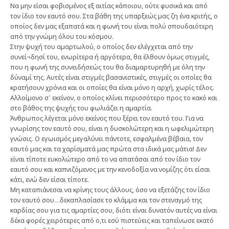
Να μην είσαι φοβισμένος εξ αιτίας κάποιου, ούτε φυσικά και από
τον ίδιο τον εαυτό σου. Στα βάθη της υπαρξεώς μας ζη ένα κριτής, ο
οποίος δεν μας εξαπατά και η φωνή του είναι πολύ σπουδαιότερη
από την γνώμη όλου του κόσμου.
Στην ψυχή του αμαρτωλού, ο οποίος δεν ελέγχεται από την
συνεί¬δησί του, ενωρίτερα ή αργότερα, θα έλθουν όμως στιγμές,
που η φωνή της συνειδήσεώς του θα διαμαρτυρηθή με όλη την
δύναμί της. Αυτές είναι στιγμές βασανιστικές, στιγμές οι οποίες θα
κρατήσουν χρόνια και οι οποίες θα είναι μόνο η αρχή, χωρίς τέλος.
Αλλοίμονο σ᾿ εκείνον, ο οποίος κλίνει περισσότερο προς το κακό και
στο βάθος της ψυχής του φωλιάζει η αμαρτία.
Άνθρωπος λέγεται μόνο εκείνος που ξέρει τον εαυτό του. Για να
γνωρίσης τον εαυτό σου, είναι η δυσκολώτερη και η ωφελιμώτερη
γνώσις. Ο εγωισμός μεγαλύνει πάντοτε, εσφαλμένα βέβαια, τον
εαυτό μας και τα χαρίσματά μας πρώτα στα ιδικά μας μάτια! Δεν
είναι τίποτε ευκολώτερο από το να απατάσαι από τον ίδιο τον
εαυτό σου και καπνιζόμενος με την κενοδοξία να νομίζης ότι είσαι
κάτι, ενώ δεν είσαι τίποτε.
Μη καταπιάνεσαι να κρίνης τους άλλους, όσο να εξετάζης τον ίδιο
τον εαυτό σου…δεκαπλασίασε το κλάμμα και τον στεναγμό της
καρδίας σου για τις αμαρτίες σου, διότι είναι δυνατόν αυτές να είναι
δέκα φορές χειρότερες από ο,τι εσύ πιστεύεις και ταπείνωσε εκατό