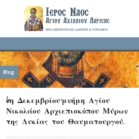
Blog
6η Δεκεμβρίου:μνήμη Αγίου
Νικολάου Αρχιεπισκόπου Μύρων
της Λυκίας του Θαυματουργού.