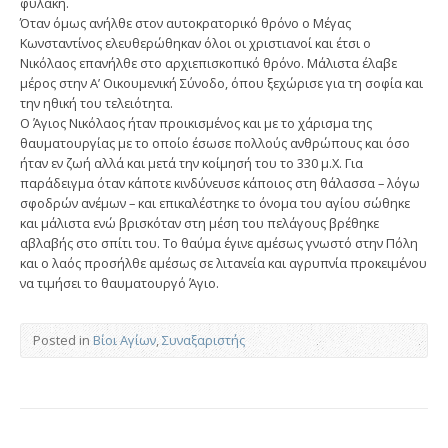
φυλακή.
Όταν όμως ανήλθε στον αυτοκρατορικό θρόνο ο Μέγας
Κωνσταντίνος ελευθερώθηκαν όλοι οι χριστιανοί και έτσι ο
Νικόλαος επανήλθε στο αρχιεπισκοπικό θρόνο. Μάλιστα έλαβε
μέρος στην Α’ Οικουμενική Σύνοδο, όπου ξεχώρισε για τη σοφία και
την ηθική του τελειότητα.
Ο Άγιος Νικόλαος ήταν προικισμένος και με το χάρισμα της
θαυματουργίας με το οποίο έσωσε πολλούς ανθρώπους και όσο
ήταν εν ζωή αλλά και μετά την κοίμησή του το 330 μ.Χ. Για
παράδειγμα όταν κάποτε κινδύνευσε κάποιος στη θάλασσα – λόγω
σφοδρών ανέμων – και επικαλέστηκε το όνομα του αγίου σώθηκε
και μάλιστα ενώ βρισκόταν στη μέση του πελάγους βρέθηκε
αβλαβής στο σπίτι του. Το θαύμα έγινε αμέσως γνωστό στην Πόλη
και ο λαός προσήλθε αμέσως σε λιτανεία και αγρυπνία προκειμένου
να τιμήσει το θαυματουργό Άγιο.
Posted in
Βίοι Αγίων
,
Συναξαριστής