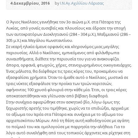
4 Δεκεμβρίου, 2016
by
Ι.Ν.Αγ.Αχιλλίου Λάρισας
Ο Άγιος Νικόλαος γεννήθηκε τον 3ο αιώνα μ.Χ. στα Πάταρα της
Λυκίας, από γονείς ευσεβείς και πλουσίους και έδρασε την εποχή
των αυτοκρατόρων Διοκλητιανού (284 – 304 μ.Χ.), Μαξιμιανού (286 –
305 μ.Χ.) και Μεγάλου Κωνσταντίνου.
Σε νεαρή ηλικία έμεινε ορφανός και κληρονόμος μιας μεγάλης
περιουσίας. Αλλά ο Νικόλαος, εμπνεόμενος από φιλάνθρωπα
συναισθήματα, διέθετε την περιουσία του για να ανακουφίζει
άπορα, ορφανά, φτωχούς, χήρες, στενοχωρημένους οικογενειάρχες.
Ένας μάλιστα, θα διέφθειρε τις τρεις κόρες του, προκειμένου να
εξασφαλίσει χρήματα. Όταν το έμαθε αυτό ο Νικόλαος, μυστικά σε
τρεις νύκτες εξασφάλισε την προίκα των τριών κοριτσιών,
αφήνοντας 100 χρυσά φλουριά στην κάθε μία. Έτσι, οι τρεις κόρες
αποκαταστάθηκαν και γλίτωσαν από βέβαιη διαφθορά.
Στην συνέχεια αφιερώθηκε στον ασκητικό βίο, λόγω όμως της
ξεχωριστής αρετής του τιμήθηκε, χωρίς να το επιδιώξει, αρχικά με
το αξίωμα του Ιερέα στα Πάταρα και συνέχεια με το αξίωμα του
αρχιεπισκόπου Μύρων. Από τη θέση αυτή καθοδηγούσε με αγάπη
το ποίμνιό του και ομολογούσε με παρρησία την αλήθεια. Για το
λόγο αυτό συνελήφθη από τους τοπικούς άρχοντες και ρίχτηκε στη