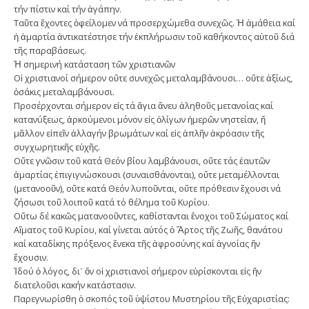
τήν πίστιν καί τήν ἀγάπην.
Ταῦτα ἔχοντες ὀφείλομεν νά προσερχώμεθα συνεχῶς. Ἡ ἀμάθεια καί
ἡ ἁμαρτία ἀντικατέστησε τήν ἐκπλήρωσιν τοῦ καθήκοντος αὐτοῦ διά
τῆς παραβάσεως.
Ἡ σημερινή κατάσταση τῶν χριστιανῶν
Οἱ χριστιανοί σήμερον οὔτε συνεχῶς μεταλαμβάνουσι… οὔτε ἀξίως,
ὁσάκις μεταλαμβάνουσι.
Προσέρχονται σήμερον εἰς τά ἅγια ἄνευ ἀληθοῦς μετανοίας καί
κατανύξεως, ἀρκούμενοι μόνον εἰς ὀλίγων ἡμερῶν νηστείαν, ἤ
μᾶλλον εἰπεῖν ἀλλαγήν βρωμάτων καί εἰς ἁπλῆν ἀκρόασιν τῆς
συγχωρητικῆς εὐχῆς.
Οὔτε γνῶσιν τοῦ κατά Θεόν βίου λαμβάνουσι, οὔτε τάς ἑαυτῶν
ἁμαρτίας ἐπιγιγνώσκουσι (συναισθάνονται), οὔτε μεταμέλλονται
(μετανοοῦν), οὔτε κατά Θεόν λυποῦνται, οὔτε πρόθεσιν ἔχουσι νά
ζήσωσι τοῦ λοιποῦ κατά τό θέλημα τοῦ Κυρίου.
Οὔτω δέ κακῶς ματανοοῦντες, καθίστανται ἔνοχοι τοῦ Σώματος καί
Αἵματος τοῦ Κυρίου, καί γίνεται αὐτός ὁ Ἄρτος τῆς Ζωῆς, θανάτου
καί καταδίκης πρόξενος ἕνεκα τῆς ἀφροσύνης καί ἀγνοίας ἥν
ἔχουσιν.
Ἰδού ὁ λόγος, δι᾿ ὅν οἱ χριστιανοί σήμερον εὑρίσκονται εἰς ἥν
διατελοῦσι κακήν κατάστασιν.
Παρεγνωρίσθη ὁ σκοπός τοῦ ὑψίστου Μυστηρίου τῆς Εὐχαριστίας: