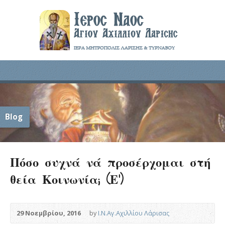
Blog
Πόσο συχνά νά προσέρχομαι στή
θεία Κοινωνία; (Ε’)
29 Νοεμβρίου, 2016
by
Ι.Ν.Αγ.Αχιλλίου Λάρισας