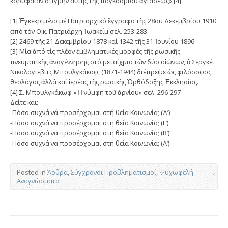
κορυφαίαν στιγμήν αὐτῆς τῆς παγκοσμίου ἁγιάσεως».[4]
________________________________________
[1] Ἐγκεκριμένο μέ Πατριαρχικό ἔγγραφο τῆς 28ου Δεκεμβρίου 1910
ἀπό τόν Οἰκ. Πατριάρχη Ἰωακείμ σελ. 253-283.
[2] 2469 τῆς 21 Δεκεμβρίου 1878 καί 1342 τῆς 31 Ἰουνίου 1896
[3] Μία ἀπό τίς πλέον ἐμβληματικές μορφές τῆς ρωσικῆς
πνευματικῆς ἀναγέννησης στό μεταίχμιο τῶν δύο αἰώνων, ὁ Σεργκέι
Νικολάγιεβιτς Μπουλγκάκοφ, (1871-1944) διέπρεψε ὡς φιλόσοφος,
θεολόγος ἀλλά καί ἱερέας τῆς ρωσικῆς Ὀρθόδοξης Ἐκκλησίας.
[4] Σ. Μπουλγκάκωφ «Ἡ νύμφη τοῦ ἀρνίου» σελ. 296-297
Δείτε και:
-Πόσο συχνά νά προσέρχομαι στή θεία Κοινωνία; (Δ’)
-Πόσο συχνά νά προσέρχομαι στή θεία Κοινωνία; (Γ’)
-Πόσο συχνά νά προσέρχομαι στή θεία Κοινωνία; (Β’)
-Πόσο συχνά νά προσέρχομαι στή θεία Κοινωνία; (Α’)
Posted in
Άρθρα
,
Σύγχρονοι Προβληματισμοί
,
Ψυχωφελή
Αναγνώσματα