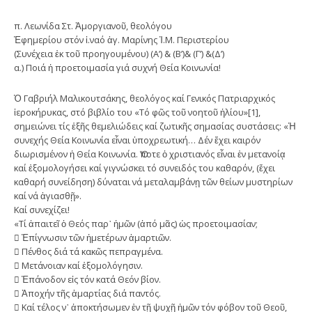
π. Λεωνίδα Στ. Ἀμοργιανοῦ, θεολόγου
Ἐφημερίου στόν ἱ.ναό ἁγ. Μαρίνης Ἱ.Μ. Περιστερίου
(Συνέχεια ἐκ τοῦ προηγουμένου) (Α’) & (Β’)& (Γ’) &(Δ’)
α.) Ποιά ἡ προετοιμασία γιά συχνή Θεία Κοινωνία!
Ὁ Γαβριήλ Μαλικουτσάκης, θεολόγος καί Γενικός Πατριαρχικός
ἱεροκήρυκας, στό βιβλίο του «Τό φῶς τοῦ νοητοῦ ἡλίου»[1],
σημειώνει τίς ἑξῆς θεμελιώδεις καί ζωτικῆς σημασίας συστάσεις: «Ἡ
συνεχής Θεία Κοινωνία εἶναι ὑποχρεωτική… Δέν ἔχει καιρόν
διωρισμένον ἡ Θεία Κοινωνία. Ὅποτε ὁ χριστιανός εἶναι ἐν μετανοίᾳ
καί ἐξομολογήσει καί γιγνώσκει τό συνειδός του καθαρόν, (ἔχει
καθαρή συνείδηση) δύναται νά μεταλαμβάνῃ τῶν θείων μυστηρίων
καί νά ἁγιασθῇ».
Καί συνεχίζει!
«Τί ἀπαιτεῖ ὁ Θεός παρ᾿ ἡμῶν (ἀπό μᾶς) ὡς προετοιμασίαν;
 Ἐπίγνωσιν τῶν ἡμετέρων ἁμαρτιῶν.
 Πένθος διά τά κακῶς πεπραγμένα.
 Μετάνοιαν καί ἐξομολόγησιν.
 Ἐπάνοδον εἰς τόν κατά Θεόν βίον.
 Ἀποχήν τῆς ἁμαρτίας διά παντός.
 Καί τέλος ν᾿ ἀποκτήσωμεν ἐν τῇ ψυχῇ ἡμῶν τόν φόβον τοῦ Θεοῦ,