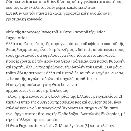
Οὔτε ἐκτελεῖται κατά τό θεῖον θέλημα, οὔτε γιγνώσκεται ὁ σωτήριος
σκοπός κι ἄν ἐκτελεῖται δέ ἐν μέρει, κακῶς ἐκτελεῖται.
Ἐντεῦθεν λοιπόν πάντα τά κακά, ἡ ἁμαρτία καί ἡ ἀνομία ἐν τῇ
χριστιανική κοινωνία.
Αἰτία τῆς παραγνωρίσεως τοῦ ὑψίστου σκοποῦ τῆς Θείας
Εὐχαριστίας
Ἀλλά ὁ πρῶτος αἴτιος τῆς παραγνωρίσεως τοῦ ὑψίστου σκοποῦ τῆς
Θείας Εὐχαριστίας, εἶναι ὁ ἱερός κλῆρος… διότι τίς ὑποδεικνύει πρός
τούς χριστιανούς ὅτι ὀφείλουσι νά εἶναι πάντοτε ἕτοιμοι καί νά
προσέρχονται εἰς τήν ἱεράν τοῦ Θεοῦ Τράπεζαν, ἀνά πᾶσαν Κυριακήν
καί ἑορτήν, ἄλλως παραβαίνουσι τήν ἐντολήν τοῦ Θεοῦ…; Οὐ μόνον
τοῦτο δέν πράττουσιν, ἀλλά καί ἐμποδίζουσι τήν συνεχῆ Κοινωνίαν,
… ἕνεκα τῆς μεγάλης αὐτῶν καί παχυλῆς ἀμαθείας…».
Ἡ συχνή προσέλευση στή Θεία Κοινωνία
ἀρχαιότατος θεσμός τῆς Ἐκκλησίας
Τέλος, ἡ ἱερά Σύνοδος τῆς Ἐκκλησίας τῆς Ἑλλάδος μέ ἐγκυκλίους[2]
τάχθηκε ὑπέρ τῆς συνεχοῦς προσελεύσεως καί συνέστησε ὅτι εἶναι
καλό νά κοινωνοῦμε συνεχῶς τά Ἄχραντα Μυστήρια καί ὅτι αὐτό
εἶναι ἀρχαιότατος θεσμός τῆς Ὀρθοδόξου Ἀνατολικῆς Ἐκκλησίας, μέ
τήν κατάλληλη προετοιμασία.
Ἡ Θεία Εὐχαριστία κατά τόν Σ. Μπουλγκάκοφ[3] «ἀποτελεῖ τήν