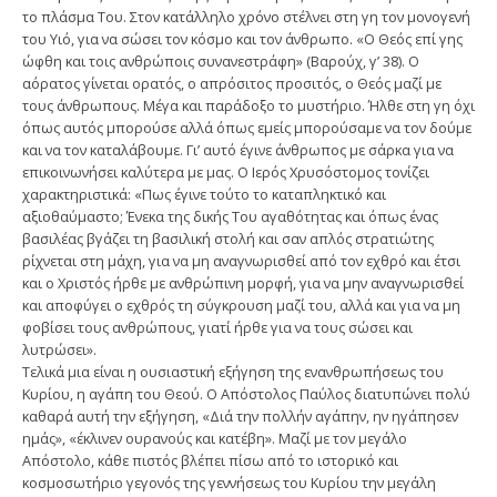
το πλάσμα Του. Στον κατάλληλο χρόνο στέλνει στη γη τον μονογενή
του Υιό, για να σώσει τον κόσμο και τον άνθρωπο. «Ο Θεός επί γης
ώφθη και τοις ανθρώποις συνανεστράφη» (Βαρούχ, γ’ 38). Ο
αόρατος γίνεται ορατός, ο απρόσιτος προσιτός, ο Θεός μαζί με
τους άνθρωπους. Μέγα και παράδοξο το μυστήριο. Ήλθε στη γη όχι
όπως αυτός μπορούσε αλλά όπως εμείς μπορούσαμε να τον δούμε
και να τον καταλάβουμε. Γι’ αυτό έγινε άνθρωπος με σάρκα για να
επικοινωνήσει καλύτερα με μας. Ο Ιερός Χρυσόστομος τονίζει
χαρακτηριστικά: «Πως έγινε τούτο το καταπληκτικό και
αξιοθαύμαστο; Ένεκα της δικής Του αγαθότητας και όπως ένας
βασιλέας βγάζει τη βασιλική στολή και σαν απλός στρατιώτης
ρίχνεται στη μάχη, για να μη αναγνωρισθεί από τον εχθρό και έτσι
και ο Χριστός ήρθε με ανθρώπινη μορφή, για να μην αναγνωρισθεί
και αποφύγει ο εχθρός τη σύγκρουση μαζί του, αλλά και για να μη
φοβίσει τους ανθρώπους, γιατί ήρθε για να τους σώσει και
λυτρώσει».
Τελικά μια είναι η ουσιαστική εξήγηση της ενανθρωπήσεως του
Κυρίου, η αγάπη του Θεού. Ο Απόστολος Παύλος διατυπώνει πολύ
καθαρά αυτή την εξήγηση, «Διά την πολλήν αγάπην, ην ηγάπησεν
ημάς», «έκλινεν ουρανούς και κατέβη». Μαζί με τον μεγάλο
Απόστολο, κάθε πιστός βλέπει πίσω από το ιστορικό και
κοσμοσωτήριο γεγονός της γεννήσεως του Κυρίου την μεγάλη