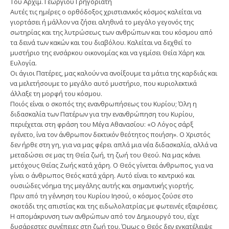
Του Αρχιμ. Γεωργίου Γρηγοριάτη
Αυτές τις ημέρες ο ορθόδοξος χριστιανικός κόσμος καλείται να
γιορτάσει ή μάλλον να ζήσει αληθινά το μεγάλο γεγονός της
σωτηρίας και της λυτρώσεως των ανθρώπων και του κόσμου από
τα δεινά των κακών και του διαβόλου. Καλείται να δεχθεί το
μυστήριο της ενσάρκου οικονομίας και να γεμίσει Θεία Χάρη και
Ευλογία.
Οι άγιοι Πατέρες, μας καλούν να ανοίξουμε τα μάτια της καρδιάς και
να μελετήσουμε το μεγάλο αυτό μυστήριο, που κυριολεκτικά
άλλαξε τη μορφή του κόσμου.
Ποιός είναι ο σκοπός της ενανθρωπήσεως του Κυρίου; Όλη η
διδασκαλία των Πατέρων για την ενανθρώπηση του Κυρίου,
περιέχεται στη φράση του Μέγα Αθανασίου: «Ο Λόγος σάρξ
εγένετο, ίνα τον άνθρωπον δεκτικόν θεότητος ποιήση». Ο Χριστός
δεν ήρθε στη γη, για να μας φέρει απλά μια νέα διδασκαλία, αλλά να
μεταδώσει σε μας τη Θεία ζωή, τη ζωή του Θεού. Να μας κάνει
μετόχους Θείας Ζωής κατά χάρη. Ο Θεός γίνεται άνθρωπος, για να
γίνει ο άνθρωπος Θεός κατά χάρη. Αυτό είναι το κεντρικό και
ουσιώδες νόημα της μεγάλης αυτής και σημαντικής γιορτής.
Πριν από τη γέννηση του Κυρίου Ιησού, ο κόσμος ζούσε στο
σκοτάδι της απιστίας και της ειδωλολατρίας με φωτεινές εξαιρέσεις.
Η απομάκρυνση των ανθρώπων από τον Δημιουργό του, είχε
δυσάρεστες συνέπειες στη ζωή του. Όμως ο Θεός δεν εγκατέλειψε