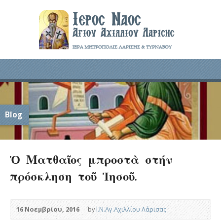
Blog
Ὁ Ματθαῖος μπροστὰ στήν
πρόσκληση τοῦ Ἰησοῦ.
16 Νοεμβρίου, 2016
by
Ι.Ν.Αγ.Αχιλλίου Λάρισας