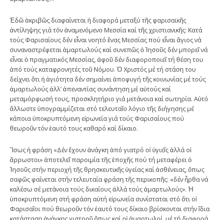
Ἐδῶ ἀκριβῶς διαφαίνεται ἡ διαφορά μεταξύ τῆς φαρισαϊκῆς
ἀντίληψης γιά τόν ἀναμενόμενο Μεσσία καί τῆς χριστιανικῆς: Κατά
τούς Φαρισαίους δέν εἶναι νοητό ἕνας Μεσσίας πού εἶναι ἅγιος νά
συναναστρέφεται ἁμαρτωλούς καί συνεπῶς ὁ Ἰησοῦς δέν μπορεῖ νά
εἶναι ὁ πραγματικός Μεσσίας, ἀφοῦ δέν διαφοροποιεῖ τή θέση του
ἀπό τούς καταφρονητές τοῦ Νόμου. Ὁ Χριστός μέ τή στάση του
δείχνει ὅτι ἡ ἁγιότητα δέν σημαίνει ἀποφυγή τῆς κοινωνίας μέ τούς
ἁμαρτωλούς ἀλλ’ ἀπεναντίας συνάντηση μέ αὐτούς καί
μεταμόρφωσή τους, προσκλητήριο γιά μετάνοια καί σωτηρία. Αὐτό
ἄλλωστε ὑπογραμμίζεται στό τελευταῖο λόγιο τῆς διήγησης μέ
κάποια ὑποκρυπτόμενη εἰρωνεία γιά τούς Φαρισαίους πού
θεωροῦν τόν ἑαυτό τους καθαρό καί δίκαιο.
Ἴσως ἡ φράση «Δέν ἔχουν ἀνάγκη ἀπό γιατρό οἱ ὑγιεῖς ἀλλά οἱ
ἄρρωστοι» ἀποτελεῖ παροιμία τῆς ἐποχῆς πού τή μεταφέρει ὁ
Ἰησοῦς στήν περιοχή τῆς θρησκευτικῆς ὑγείας καί ἀσθένειας, ὅπως
σαφῶς φαίνεται στήν τελευταία φράση τῆς περικοπῆς: «δέν ἦρθα νά
καλέσω σέ μετάνοια τούς δικαίους ἀλλά τούς ἁμαρτωλούς». Ἡ
ὑποκρυπτόμενη στή φράση αὐτή εἰρωνεία συνίσταται στό ὅτι οἱ
Φαρισαῖοι πού θεωροῦν τόν ἑαυτό τους δίκαιο βρίσκονται στήν ἴδια
κατάσταση ἀνάγκης γιατροῦ ὅπως καί οἱ ἁμαρτωλοί. μέ τή διαφορά