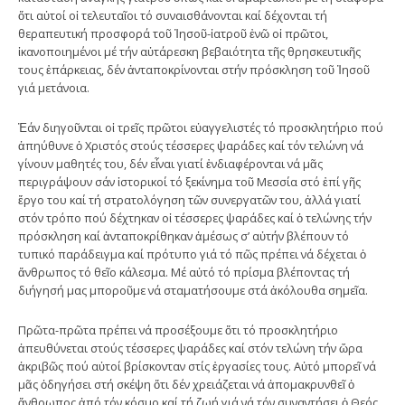
ὅτι αὐτοί οἱ τελευταῖοι τό συναισθάνονται καί δέχονται τή
θεραπευτική προσφορά τοῦ Ἰησοῦ-ἰατροῦ ἐνῶ οἱ πρῶτοι,
ἱκανοποιημένοι μέ τήν αὐτάρεσκη βεβαιότητα τῆς θρησκευτικῆς
τους ἐπάρκειας, δέν ἀνταποκρίνονται στήν πρόσκληση τοῦ Ἰησοῦ
γιά μετάνοια.
Ἐάν διηγοῦνται οἱ τρεῖς πρῶτοι εὐαγγελιστές τό προσκλητήριο πού
ἀπηύθυνε ὁ Χριστός στούς τέσσερες ψαράδες καί τόν τελώνη νά
γίνουν μαθητές του, δέν εἶναι γιατί ἐνδιαφέρονται νά μᾶς
περιγράψουν σάν ἱστορικοί τό ξεκίνημα τοῦ Μεσσία στό ἐπί γῆς
ἔργο του καί τή στρατολόγηση τῶν συνεργατῶν του, ἀλλά γιατί
στόν τρόπο πού δέχτηκαν οἱ τέσσερες ψαράδες καί ὁ τελώνης τήν
πρόσκληση καί ἀνταποκρίθηκαν ἀμέσως σ’ αὐτήν βλέπουν τό
τυπικό παράδειγμα καί πρότυπο γιά τό πῶς πρέπει νά δέχεται ὁ
ἄνθρωπος τό θεῖο κάλεσμα. Μέ αὐτό τό πρίσμα βλέποντας τή
διήγησή μας μποροῦμε νά σταματήσουμε στά ἀκόλουθα σημεῖα.
Πρῶτα-πρῶτα πρέπει νά προσέξουμε ὅτι τό προσκλητήριο
ἀπευθύνεται στούς τέσσερες ψαράδες καί στόν τελώνη τήν ὥρα
ἀκριβῶς πού αὐτοί βρίσκονταν στίς ἐργασίες τους. Αὐτό μπορεῖ νά
μᾶς ὁδηγήσει στή σκέψη ὅτι δέν χρειάζεται νά ἀπομακρυνθεῖ ὁ
ἄνθρωπος ἀπό τόν κόσμο καί τή ζωή γιά νά τόν συναντήσει ὁ Θεός.