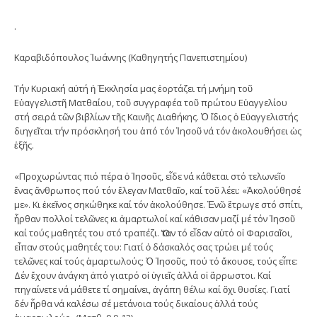
.
Καραβιδόπουλος Ἰωάννης (Καθηγητής Πανεπιστημίου)
Τήν Κυριακή αὐτή ἡ Ἐκκλησία μας ἑορτάζει τή μνήμη τοῦ
Εὐαγγελιστῆ Ματθαίου, τοῦ συγγραφέα τοῦ πρώτου Εὐαγγελίου
στή σειρά τῶν βιβλίων τῆς Καινῆς Διαθήκης. Ὁ ἴδιος ὁ Εὐαγγελιστής
διηγεῖται τήν πρόσκλησή του ἀπό τόν Ἰησοῦ νά τόν ἀκολουθήσει ὡς
ἑξῆς.
«Προχωρώντας πιό πέρα ὁ Ἰησοῦς, εἶδε νά κάθεται στό τελωνεῖο
ἕνας ἄνθρωπος πού τόν ἔλεγαν Ματθαῖο, καί τοῦ λέει: «Ἀκολούθησέ
με». Κι ἐκεῖνος σηκώθηκε καί τόν ἀκολούθησε. Ἐνῶ ἔτρωγε στό σπίτι,
ἦρθαν πολλοί τελῶνες κι ἁμαρτωλοί καί κάθισαν μαζί μέ τόν Ἰησοῦ
καί τούς μαθητές του στό τραπέζι. Ὅταν τό εἶδαν αὐτό οἱ Φαρισαῖοι,
εἶπαν στούς μαθητές του: Γιατί ὁ δάσκαλός σας τρώει μέ τούς
τελῶνες καί τούς ἁμαρτωλούς; Ὁ Ἰησοῦς, πού τό ἄκουσε, τούς εἶπε:
Δέν ἔχουν ἀνάγκη ἀπό γιατρό οἱ ὑγιεῖς ἀλλά οἱ ἄρρωστοι. Καί
πηγαίνετε νά μάθετε τί σημαίνει, ἀγάπη θέλω καί ὄχι θυσίες. Γιατί
δέν ἦρθα νά καλέσω σέ μετάνοια τούς δικαίους ἀλλά τούς