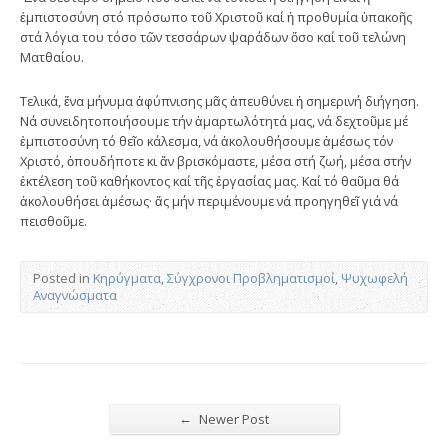
ἐμπιστοσύνη στό πρόσωπο τοῦ Χριστοῦ καί ἡ προθυμία ὑπακοῆς
στά λόγια του τόσο τῶν τεσσάρων ψαράδων ὅσο καί τοῦ τελώνη
Ματθαίου.
Τελικά, ἕνα μήνυμα ἀφύπνισης μᾶς ἀπευθύνει ἡ σημερινή διήγηση.
Νά συνειδητοποιήσουμε τήν ἁμαρτωλότητά μας, νά δεχτοῦμε μέ
ἐμπιστοσύνη τό θεῖο κάλεσμα, νά ἀκολουθήσουμε ἀμέσως τόν
Χριστό, ὁπουδήποτε κι ἄν βρισκόμαστε, μέσα στή ζωή, μέσα στήν
ἐκτέλεση τοῦ καθήκοντος καί τῆς ἐργασίας μας. Καί τό θαῦμα θά
ἀκολουθήσει ἀμέσως· ἄς μήν περιμένουμε νά προηγηθεῖ γιά νά
πεισθοῦμε.
Posted in
Κηρύγματα
,
Σύγχρονοι Προβληματισμοί
,
Ψυχωφελή
Αναγνώσματα
←
Newer Post