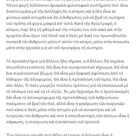
Τέτοια φυγή διδάσκουν ὁρισμένα φιλοσοφικά συστήματα πού εἶναι
διαποτισμένα μέ τήν ἀντίληψη ὅτι ὁ κόσμος καί ἡ ὕλη εἶναι ἐκ
φύσεως κακά στοιχεῖα καί ὅτι ὁ ἄνθρωπος γιά νά βρεῖ τή σωτηρία
τοῦ πρέπει νά φύγει μακριά ἀπ’ αὐτά. Κατά τήν Ἁγία Γραφή, ὁ
κόσμος παρ’ ὅλη τή φθορά καί τήν πτώση του στό κακό καί στήν
ἁμαρτία εἶναι ἔργο τοῦ Θεοῦ· καί ὁ Θεός μέ δική του πρωτοβουλία
συναντᾶ τόν ἄνθρωπο μέσα σ’ αὐτόν τόν κόσμο, μέσα στήν κοινωνία,
μέσα στήν ἐργασία γιά νά τοῦ προσφέρει τή σωτηρία.
Τό προσκλητήριο γιά ἄλλους ἤδη σήμανε, γιά ἄλλους θά σημάνει
ὁπωσδήποτε κάποτε: Θά εἶναι ἕνα συναρπαστικό κήρυγμα; Θά εἶναι
ἕνα συγκλονιστικό βίωμα; Θά εἶναι μία ξαφνική ἀφύπνιση ἀπό τό
λήθαργο τῆς ἀδιαφορίας; Θά εἶναι ἡ πρόσκληση τοῦ ἱερέα; Θά εἶναι
κάτι ἄλλο; Ὁ Θεός γνωρίζει πολλούς τρόπους γιά νά ἐπικοινωνεῖ μέ
τό πλάσμα του καί νά τό σώζει. Ἄς μήν ξεχνοῦμε ὅτι ὁ Χριστιανισμός
δέν εἶναι τό ἀποκορύφωμα τῆς προσπάθειας τοῦ ἀνθρώπινου
πνεύματος νά βρεῖ τόν Θεό, ἀλλά εἶναι ἡ φανέρωση τῶν ἐνεργειῶν
πού κάνει ὁ Θεός μέσα στήν ἱστορία γιά νά συναντήσει καί νά
λυτρώσει τόν ἄνθρωπο καί πού ἡ σπουδαιότερη τῶν ὁποίων εἶναι ἡ
σάρκωση, ἡ σταύρωση καί ἡ ἀνάσταση τοῦ Χριστοῦ.
Ἕνα δεύτερο σημεῖο ποὺ θέλει νά τονίσει ἡ διήγηση εἶναι ἡ