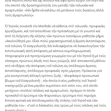
(6,6) «ἀγάπη θέλω καί ὄχι θυσίες» καί ἀφετέρου ἐξηγεῖ τόν λόγο καί
τόν σκοπό τῆς δραστηριότητάς του μεταξύ τῶν τελωνῶν καί
ἁμαρτωλῶν: «δέν ἦρθα νά καλέσω σέ μετάνοια τούς δικαίους ἀλλά
τούς ἁμαρτωλούς».
Ὁ Ἰησοῦς συναντᾶ τόν Ματθαῖο νά κάθεται στό τελωνεῖο, προφανῶς
ἐργαζόμενο, καί τοῦ ἀπευθύνει τήν πρόσκληση μέ τό γνωστό καί
ἀπό τή διήγηση τῆς κλήσης τῶν πρώτων τεσσάρων μαθητῶν ρῆμα
«ἀκολούθησέ με». Εἶναι πολύ χαρακτηριστική ἡ ἄμεση ἀνταπόκριση
τοῦ τελώνη. Ὁ εὐαγγελιστής δέν ἐνδιαφέρεται νά δικαιολογήσει τήν
ἐντυπωσιακή αὐτή ἀπόφαση μέ κάποια συμπληρωματική
πληροφορία γιά προηγούμενη γνωριμία του μέ τόν Ἰησοῦ ἤ μέ τούς
τέσσερες πρώτους ἁλιεῖς πού ἴσως γνώριζε, ἀλλ’ ἀποσκοπεῖ μᾶλλον
στό νά ἐξάρει τήν ἀπόφαση τοῦ τελώνη ὡς ὑπόδειγμα ἄμεσης
ἀνταπόκρισης, ὑπόδειγμα προφανῶς πρός μίμηση. Πρόκειται γιά
μία συντριπτική ἀλλαγή τρόπου ζωῆς – ὁλοφάνερα προσωπικό
βίωμα τοῦ Εὐαγγελιστῆ -, τήν ὁποία ὁ νέος μαθητής τοῦ Ἰησοῦ
πανηγυρίζει μέ ἕνα μεγάλο συμπόσιο στό σπίτι του, στό ὁποῖο
μετέχουν «πολλοί τελῶνες καί ἁμαρτωλοί», πράγμα τό ὁποῖο
προκαλεῖ τό ἐρώτημα τῶν Φαρισαίων, ἐρώτημα πού περιέχει
ἔντονη κριτική καί ἀποδοκιμασία τῆς στάσης τοῦ Ἰησοῦ καί τῶν
μαθητῶν του : «Γιατί ὁ δάσκαλός σας τρώει μέ τούς τελῶνες καί τούς
ἁμαρτωλούς;».