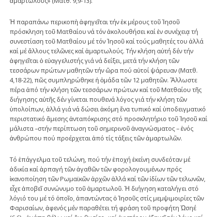
ἁμαρτωλούς» (Ματθ. 9,9-13).
Ἡ παραπάνω περικοπὴ ἀφηγεῖται τήν ἐκ μέρους τοῦ Ἰησοῦ
πρόσκληση τοῦ Ματθαίου νά τόν ἀκολουθήσει καί ἐν συνέχειᾳ τή
συνεστίαση τοῦ Ματθαίου μέ τόν Ἰησοῦ καί τούς μαθητές του ἀλλά
καί μέ ἄλλους τελῶνες καί ἁμαρτωλούς. Τήν κλήση αὐτή δέν τήν
ἀφηγεῖται ὁ εὐαγγελιστής γιά νά δείξει, μετά τήν κλήση τῶν
τεσσάρων πρώτων μαθητῶν τήν ὥρα πού αὐτοί ψάρευαν (Ματθ.
4,18-22), πῶς συμπληρώθηκε ἡ ὁμάδα τῶν 12 μαθητῶν. Ἄλλωστε
πέρα ἀπό τήν κλήση τῶν τεσσάρων πρώτων καί τοῦ Ματθαίου τῆς
διήγησης αὐτῆς δέν γίνεται πουθενά λόγος γιά τήν κλήση τῶν
ὑπολοίπων, ἀλλά γιά νά δώσει ἀκόμη ἕνα τυπικό καί ὑποδειγματικό
περιστατικό ἄμεσης ἀνταπόκρισης στό προσκλητήριο τοῦ Ἰησοῦ καί
μάλιστα –στήν περίπτωση τοῦ σημερινοῦ ἀναγνώσματος – ἑνός
ἀνθρώπου πού προέρχεται ἀπό τίς τάξεις τῶν ἁμαρτωλῶν.
Τό ἐπάγγελμα τοῦ τελώνη, πού τήν ἐποχή ἐκείνη συνδεόταν μέ
ἀδικία καί ἁρπαγή τῶν ἀγαθῶν τῶν φορολογουμένων πρός
ἱκανοποίηση τῶν Ρωμαϊκῶν ἀρχῶν ἀλλά καί τῶν ἰδίων τῶν τελωνῶν,
εἶχε ἀποβεῖ συνώνυμο τοῦ ἁμαρτωλοῦ. Ἡ διήγηση καταλήγει στό
λόγιό του μέ τό ὁποῖο, ἀπαντώντας ὁ Ἰησοῦς στίς μεμψιμοιρίες τῶν
Φαρισαίων, ἀφενός μέν παραθέτει τή φράση τοῦ προφήτη Ὠσηέ