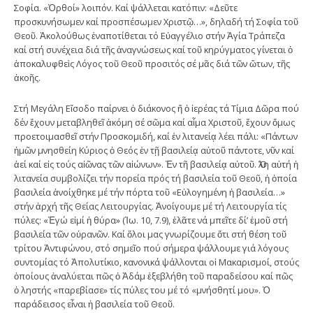
Σοφία. «Ὀρθοί» λοιπόν. Καί ψάλλεται κατόπιν: «Δεῦτε
προσκυνήσωμεν καί προσπέσωμεν Χριστῷ…», δηλαδή τή Σοφία τοῦ
Θεοῦ. Ἀκολούθως ἐναποτίθεται τό Εὐαγγέλιο στήν Ἁγία Τράπεζα
καί στή συνέχεια διά τῆς ἀναγνώσεως καί τοῦ κηρύγματος γίνεται ὁ
ἀποκαλυφθεὶς Λόγος τοῦ Θεοῦ προσιτός σέ μᾶς διά τῶν ὤτων, τῆς
ἀκοῆς.
Στή Μεγάλη Εἴσοδο παίρνει ὁ διάκονος ἤ ὁ ἱερέας τά Τίμια Δῶρα πού
δέν ἔχουν μεταβληθεῖ ἀκόμη σέ σῶμα καί αἷμα Χριστοῦ, ἔχουν ὅμως
προετοιμασθεῖ στήν Προσκομιδή, καί ἐν λιτανείᾳ λέει πάλι: «Πάντων
ἡμῶν μνησθείη Κύριος ὁ Θεός ἐν τῇ βασιλείᾳ αὐτοῦ πάντοτε, νῦν καί
ἀεί καί εἰς τούς αἰῶνας τῶν αἰώνων». Ἐν τῆ βασιλείᾳ αὐτοῦ. Ὅλη αὐτή ἡ
λιτανεία συμβολίζει τήν πορεία πρός τή βασιλεία τοῦ Θεοῦ, ἡ ὁποία
βασιλεία ἀνοίχθηκε μέ τήν πόρτα τοῦ «Εὐλογημένη ἡ βασιλεία…»
στήν ἀρχή τῆς Θείας Λειτουργίας. Ἀνοίγουμε μέ τή Λειτουργία τίς
πύλες: «Ἐγώ εἰμί ἡ θύρα» (Ἰω. 10, 7.9), ἐλᾶτε νά μπεῖτε δί’ ἐμοῦ στή
βασιλεία τῶν οὐρανῶν. Καί ὅλοι μας γνωρίζουμε ὅτι στή θέση τοῦ
τρίτου Ἀντιφώνου, στό σημεῖο πού σήμερα ψάλλουμε γιά λόγους
συντομίας τό Ἀπολυτίκιο, κανονικά ψάλλονται οἱ Μακαρισμοί, στούς
ὁποίους ἀναλύεται πῶς ὁ Ἀδάμ ἐξεβλήθη τοῦ παραδείσου καί πῶς
ὁ ληστής «παρεβίασε» τίς πύλες του μέ τό «μνήσθητί μου». Ὁ
παράδεισος εἶναι ἡ βασιλεία τοῦ Θεοῦ.