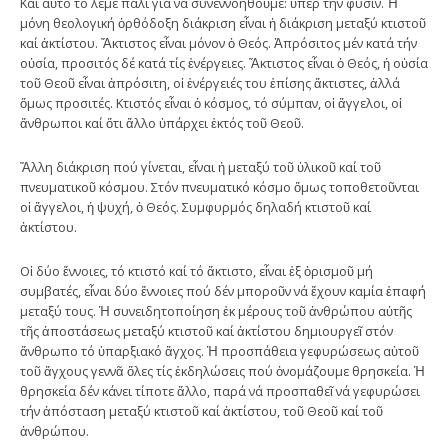
Καί αὐτό τό λέμε πάλι γιά νά συνεννοηθοῦμε: ὑπέρ τήν φύσιν. Ἡ
μόνη θεολογική ὀρθόδοξη διάκριση εἶναι ἡ διάκριση μεταξύ κτιστοῦ
καί ἀκτίστου. Ἄκτιστος εἶναι μόνον ὁ Θεός. Ἀπρόσιτος μέν κατά τήν
οὐσία, προσιτός δέ κατά τίς ἐνέργειες. Ἄκτιστος εἶναι ὁ Θεός, ἡ οὐσία
τοῦ Θεοῦ εἶναι ἀπρόσιτη, οἱ ἐνέργειές του ἐπίσης ἄκτιστες, ἀλλά
ὅμως προσιτές. Κτιστός εἶναι ὁ κόσμος, τό σύμπαν, οἱ ἄγγελοι, οἱ
ἄνθρωποι καί ὅτι ἄλλο ὑπάρχει ἐκτός τοῦ Θεοῦ.
Ἄλλη διάκριση πού γίνεται, εἶναι ἡ μεταξύ τοῦ ὑλικοῦ καί τοῦ
πνευματικοῦ κόσμου. Στόν πνευματικό κόσμο ὅμως τοποθετοῦνται
οἱ ἄγγελοι, ἡ ψυχή, ὁ Θεός. Συμφυρμός δηλαδή κτιστοῦ καί
ἀκτίστου.
Οἱ δύο ἔννοιες, τό κτιστό καί τό ἄκτιστο, εἶναι ἐξ ὁρισμοῦ μή
συμβατές, εἶναι δύο ἔννοιες πού δέν μποροῦν νά ἔχουν καμία ἐπαφή
μεταξύ τους. Ἡ συνειδητοποίηση ἐκ μέρους τοῦ ἀνθρώπου αὐτῆς
τῆς ἀποστάσεως μεταξύ κτιστοῦ καί ἀκτίστου δημιουργεῖ στόν
ἄνθρωπο τό ὑπαρξιακό ἄγχος. Ἡ προσπάθεια γεφυρώσεως αὐτοῦ
τοῦ ἄγχους γεννᾶ ὅλες τίς ἐκδηλώσεις πού ὀνομάζουμε θρησκεία. Ἡ
θρησκεία δέν κάνει τίποτε ἄλλο, παρά νά προσπαθεῖ νά γεφυρώσει
τήν ἀπόσταση μεταξύ κτιστοῦ καί ἀκτίστου, τοῦ Θεοῦ καί τοῦ
ἀνθρώπου.