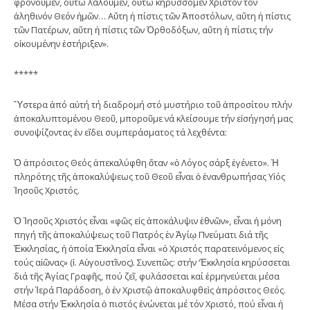
φρονοῦμεν, οὕτω λαλοῦμεν, οὕτω κηρύσσομεν Χριστόν τόν
ἀληθινόν Θεόν ἡμῶν… Αὕτη ἡ πίστις τῶν Ἀποστόλων, αὕτη ἡ πίστις
τῶν Πατέρων, αὕτη ἡ πίστις τῶν Ὀρθοδόξων, αὕτη ἡ πίστις τήν
οἰκουμένην ἐστήριξεν».
*****
Ὕστερα ἀπό αὐτή τή διαδρομή στό μυστήριο τοῦ ἀπροσίτου πλήν
ἀποκαλυπτομένου Θεοῦ, μποροῦμε νά κλείσουμε τήν εἰσήγησή μας
συνοψίζοντας ἐν εἴδει συμπεράσματος τά λεχθέντα:
Ὁ ἀπρόσιτος Θεός ἀπεκαλύφθη ὅταν «ὁ Λόγος σάρξ ἐγένετο». Ἡ
πληρότης τῆς ἀποκαλύψεως τοῦ Θεοῦ εἶναι ὁ ἐνανθρωπήσας Υἱός
Ἰησοῦς Χριστός.
Ὁ Ἰησοῦς Χριστός εἶναι «φῶς εἰς ἀποκάλυψιν ἐθνῶν», εἶναι ἡ μόνη
πηγή τῆς ἀποκαλύψεως τοῦ Πατρός ἐν Ἁγίῳ Πνεύματι διά τῆς
Ἐκκλησίας, ἡ ὁποία Ἐκκλησία εἶναι «ὁ Χριστός παρατεινόμενος εἰς
τούς αἰῶνας» (ἱ. Αὐγουστῖνος). Συνεπῶς: στήν ‘Ἐκκλησία κηρύσσεται
διά τῆς Ἁγίας Γραφῆς, πού ζεῖ, φυλάσσεται καί ἑρμηνεύεται μέσα
στήν Ἱερά Παράδοση, ὁ ἐν Χριστῷ ἀποκαλυφθεὶς ἀπρόσιτος Θεός.
Μέσα στήν Ἐκκλησία ὁ πιστός ἑνώνεται μέ τόν Χριστό, πού εἶναι ἡ