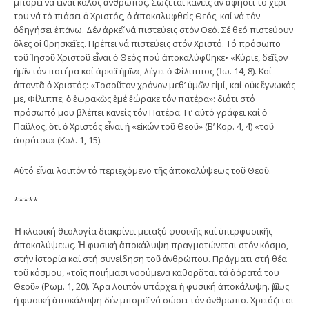
μπορεῖ νά εἶναι καλός ἄνθρωπος. Σώζεται κανείς ἄν ἀφήσει τό χέρι
του νά τό πιάσει ὁ Χριστός, ὁ ἀποκαλυφθεὶς Θεός, καί νά τόν
ὁδηγήσει ἐπάνω. Δέν ἀρκεῖ νά πιστεύεις στόν Θεό. Σέ θεό πιστεύουν
ὅλες οἱ θρησκεῖες. Πρέπει νά πιστεύεις στόν Χριστό. Τό πρόσωπο
τοῦ Ἰησοῦ Χριστοῦ εἶναι ὁ Θεός πού ἀποκαλύφθηκε• «Κύριε, δεῖξον
ἡμῖν τόν πατέρα καί ἀρκεῖ ἡμῖν», λέγει ὁ Φίλιππος (Ἰω. 14, 8). Καί
ἀπαντᾶ ὁ Χριστός: «Τοσοῦτον χρόνον μεθ’ ὑμῶν εἰμί, καί οὐκ ἔγνωκάς
με, Φίλιππε; ὁ ἑωρακὼς ἐμέ ἑώρακε τόν πατέρα»: διότι στό
πρόσωπό μου βλέπει κανείς τόν Πατέρα. Γι’ αὐτό γράφει καί ὁ
Παῦλος, ὅτι ὁ Χριστός εἶναι ἡ «εἰκών τοῦ Θεοῦ» (Β’ Κορ. 4, 4) «τοῦ
ἀοράτου» (Κολ. 1, 15).
Αὐτό εἶναι λοιπόν τό περιεχόμενο τῆς ἀποκαλύψεως τοῦ Θεοῦ.
*****
Ἡ κλασική θεολογία διακρίνει μεταξύ φυσικῆς καί ὑπερφυσικῆς
ἀποκαλύψεως. Ἡ φυσική ἀποκάλυψη πραγματώνεται στόν κόσμο,
στήν ἱστορία καί στή συνείδηση τοῦ ἀνθρώπου. Πράγματι στή θέα
τοῦ κόσμου, «τοῖς ποιήμασι νοούμενα καθορᾶται τά ἀόρατά του
Θεοῦ» (Ρωμ. 1, 20). Ἄρα λοιπόν ὑπάρχει ἡ φυσική ἀποκάλυψη. Ὅμως
ἡ φυσική ἀποκάλυψη δέν μπορεῖ νά σώσει τόν ἄνθρωπο. Χρειάζεται