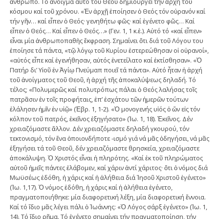
ἄνθρωπο. Τό ἄνοιγμα αὐτό τοῦ Θεοῦ δημιουργεῖ τήν ἀρχή τοῦ
κόσμου καί τοῦ χρόνου. «Ἐν ἀρχῇ ἐποίησεν ὁ Θεός τόν οὐρανόν καί
τήν γῆν… καί εἶπεν ὁ Θεός· γενηθήτω φῶς· καί ἐγένετο φῶς… Καί
εἶπεν ὁ Θεός… Καί εἶπεν ὁ Θεός…» (Γεν. 1, 1 κ.ἑ.). Αὐτό τό «καί εἶπεν»
εἶναι μία ἀνθρωποπαθὴς ἔκφραση. Σημαίνει ὅτι διά τοῦ Λόγου του
ἐποίησε τά πάντα, «τῷ λόγῳ τοῦ Κυρίου ἐστερεώθησαν οἱ οὐρανοί»,
«αὐτός εἶπε καί ἐγενήθησαν, αὐτός ἐνετείλατο καί ἐκτίσθησαν». «Ὁ
Πατήρ δι’ Υἱοῦ ἐν Ἁγίῳ Πνεύμαπ ποιεῖ τά πάντα». Αὐτό ἦταν ἡ ἀρχή
τοῦ ἀνοίγματος τοῦ Θεοῦ, ἡ ἀρχή τῆς ἀποκαλύψεως δηλαδή. Τό
τέλος; «Πολυμερῶς καί πολυτρόπως πάλαι ὁ Θεός λαλήσας τοῖς
πατρᾶσιν ἐν τοῖς προφήταις, ἐπ’ ἐσχάτου τῶν ἡμερῶν τούτων
ἐλάλησεν ἡμῖν ἐν υἱῷ» (Ἑβρ. 1, 1-2). «Ὁ μονογενής υἱός ὁ ὤν εἰς τόν
κόλπον τοῦ πατρός, ἐκεῖνος ἐξηγήσατο» (Ἰω. 1, 18). Ἐκεῖνος. Δέν
χρειαζόμαστε ἄλλον. Δέν χρειαζόμαστε δηλαδή γκουρού, τόν
τεκτονισμό, τόν ἕνα ὁποιονδήποτε -ισμό γιά νά μᾶς ὁδηγήσει, νά μᾶς
ἐξηγήσει τά τοῦ Θεοῦ, δέν χρειαζόμαστε θρησκεία, χρειαζόμαστε
ἀποκάλυψη. Ὁ Χριστός εἶναι ἡ πληρότης. «Καί ἐκ τοῦ πληρώματος
αὐτοῦ ἡμεῖς πάντες ἐλάβομεν, καί χάριν ἀντί χάριτος· ὅτι ὁ νόμος διά
Μωϋσέως ἐδόθη, ἡ χάρις καί ἡ ἀλήθεια διά Ἰησοῦ Χριστοῦ ἐγένετο»
(Ἰω. 1,17). Ὁ νόμος ἐδόθη, ἡ χάρις καί ἡ ἀλήθεια ἐγένετο,
πραγματοποιήθηκε: μία διαφορετική λέξη, μία διαφορετική ἔννοια.
Καί τό ἴδιο μᾶς λέγει πάλι ὁ Ἰωάννης: «Ὁ Λόγος σάρξ ἐγένετο» (Ἰω. 1,
14). Τό ἴδιο ρῆμα. Τό ἐγένετο σημαίνει τήν πραγματοποίηση, τήν