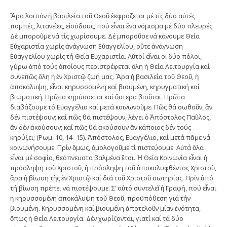
Ἄρα λοιπόν ἡ βασιλεία τοῦ Θεοῦ ἐκφράζεται μέ τίς δύο αὐτές
πομπές, λιτανεῖες, εἰσόδους, πού εἶναι ἕνα νόμισμα μέ δύο πλευρές.
Δέ μποροῦμε νά τίς χωρίσουμε. Δέ μποροῦσε νά κάνουμε Θεία
Εὐχαριστία χωρίς ἀνάγνωση Εὐαγγελίου, οὔτε ἀνάγνωση
Εὐαγγελίου χωρίς τή Θεία Εὐχαριστία. Αὐτοί εἶναι οἱ δύο πόλοι,
γύρω ἀπό τούς ὁποίους περιστρέφεται ὅλη ἡ Θεία Λειτουργία καί
συνεπῶς ὅλη ἡ ἐν Χριστῷ ζωή μας. Ἄρα ἡ βασιλεία τοῦ Θεοῦ, ἡ
ἀποκάλυψη, εἶναι κηρυσσομένη καί βιουμένη, κηρυγματική καί
βιωματική. Πρῶτα κηρύσσεται καί ὕστερα βιοῦται. Πρῶτα
διαβάζουμε τό Εὐαγγέλιο καί μετά κοινωνοῦμε. Πῶς θά σωθοῦν, ἄν
δέν πιστέψουν; καί πῶς θά πιστέψουν, λέγει ὁ Ἀπόστολος Παῦλος,
ἄν δέν ἀκούσουν; καί πῶς θά ἀκούσουν ἄν κάποιος δέν τούς
κηρύξει; (Ρωμ. 10, 14- 15). Ἀπόστολος, Εὐαγγέλιο, καί μετά πᾶμε νά
κοινωνήσουμε. Πρίν ὅμως, ὁμολογοῦμε τί πιστεύουμε. Αὐτά ὅλα
εἶναι μέ σοφία, θεόπνευστα βαλμένα ἔτσι. Ἡ Θεία Κοινωνία εἶναι ἡ
πρόσληψη τοῦ Χριστοῦ, ἡ πρόσληψη τοῦ ἀποκαλυφθέντος Χριστοῦ,
ἄρα ἡ βίωση τῆς ἐν Χριστῷ καί διά τοῦ Χριστοῦ σωτηρίας. Πρίν ἀπό
τή βίωση πρέπει νά πιστέψουμε. Σ’ αὐτό συντελεῖ ἡ Γραφή, πού εἶναι
ἡ κηρυσσομένη ἀποκάλυψη τοῦ Θεοῦ, προϋπόθεση γιά τήν
βιουμένη. Κηρυσσομένη καί βιουμένη ἀποτελοῦν μίαν ἑνότητα,
ὅπως ἡ Θεία Λειτουργία. Δέν χωρίζονται, γιατί καί τά δύο