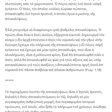
ὑλοποίηση, κάτι τό χειροπιαστό. Ὁ Λόγος αὐτός τοῦ Θεοῦ «σάρξ
ἐγένετο». Ὁ Θεός, τόν ὁποῖον «οὐδείς ἑώρακε πώποτε»,
ἀπεκαλύφθη διά Ἰησοῦ Χριστοῦ, ὁ ὁποῖος ἔγινε ὁ μεσίτης τῆς
ἀποκαλύψεως.
Ἐδῶ μποροῦμε νά διακρίνουμε τρεῖς βαθμίδες ἀποκαλύψεως. Ἡ
πρώτη εἶναι ὅταν ὁ Θεός ἀνοίγει, ἐξέρχεται ἑαυτοῦ, δημιουργεῖ τόν
κόσμο («Ἐν ἀρχῇ ἐποίησεν ὁ Θεός τόν οὐρανόν καί τήν γῆν»)· στήν
δεύτερη ἔχουμε τήν πλήρωση τῆς ἀποκαλύψεως («Ὁ Λόγος σάρξ
ἐγένετο»)· καί ἔχουμε καί μίαν τρίτη ἀποκάλυψη, πού εἶναι ἡ
ὁλοκλήρωση, εἶναι ἡ μέλλουσα κρίση. Ἐκεῖ θά ἀποκαλυφθεῖ πάλι ὁ
Θεός, ἀλλά θά ἀποκαλυφθεῖ ὡς φῶς γιά τούς ἀξίους καί ὡς «πῦρ
καταναλίσκον» γιά τούς ἀναξίους («Ἀποκαλύπτεται ὀργή Θεοῦ ἀπ’
οὐρανοῦ ἐπί πᾶσαν ἀσέβειαν καί ἀδικίαν ἀνθρώπων» (Ρωμ. 1,18).
*****
Τό περιεχόμενο λοιπόν τῆς ἀποκαλύψεως εἶναι ὁ Ἰησοῦς Χριστός,
δηλαδή ὁ Θεός ἀποκαλυπτόμενος ἐν Υἱῷ, δηλαδή σέ μία
συγκεκριμένη ἀνθρώπινη μορφή, ἕνα συγκεκριμένο ἱστορικό
πρόσωπο, στό ὁποῖο, «ὅτε ἦλθε τό πλήρωμα τοῦ χρόνου», ἑνώθηκε
ἡ θεότητα μέ τήν ἀνθρωπότητα.