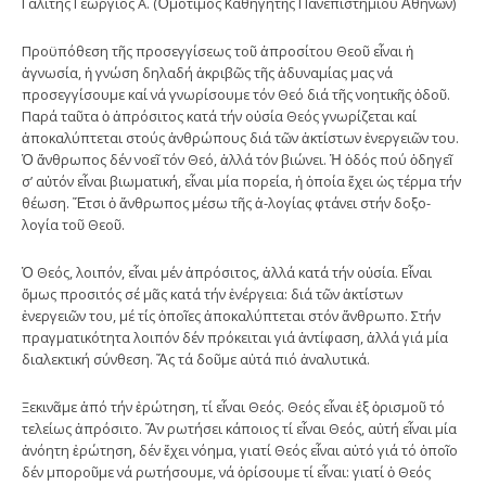
Γαλίτης Γεώργιος Α. (Ὁμότιμος Καθηγητὴς Πανεπιστημίου Ἀθηνῶν)
Προϋπόθεση τῆς προσεγγίσεως τοῦ ἀπροσίτου Θεοῦ εἶναι ἡ
ἀγνωσία, ἡ γνώση δηλαδή ἀκριβῶς τῆς ἀδυναμίας μας νά
προσεγγίσουμε καί νά γνωρίσουμε τόν Θεό διά τῆς νοητικῆς ὁδοῦ.
Παρά ταῦτα ὁ ἀπρόσιτος κατά τήν οὐσία Θεός γνωρίζεται καί
ἀποκαλύπτεται στούς ἀνθρώπους διά τῶν ἀκτίστων ἐνεργειῶν του.
Ὁ ἄνθρωπος δέν νοεῖ τόν Θεό, ἀλλά τόν βιώνει. Ἡ ὁδός πού ὁδηγεῖ
σ’ αὐτόν εἶναι βιωματική, εἶναι μία πορεία, ἡ ὁποία ἔχει ὡς τέρμα τήν
θέωση. Ἔτσι ὁ ἄνθρωπος μέσω τῆς ἀ-λογίας φτάνει στήν δοξο-
λογία τοῦ Θεοῦ.
Ὁ Θεός, λοιπόν, εἶναι μέν ἀπρόσιτος, ἀλλά κατά τήν οὐσία. Εἶναι
ὅμως προσιτός σέ μᾶς κατά τήν ἐνέργεια: διά τῶν ἀκτίστων
ἐνεργειῶν του, μέ τίς ὁποῖες ἀποκαλύπτεται στόν ἄνθρωπο. Στήν
πραγματικότητα λοιπόν δέν πρόκειται γιά ἀντίφαση, ἀλλά γιά μία
διαλεκτική σύνθεση. Ἄς τά δοῦμε αὐτά πιό ἀναλυτικά.
Ξεκινᾶμε ἀπό τήν ἐρώτηση, τί εἶναι Θεός. Θεός εἶναι ἐξ ὁρισμοῦ τό
τελείως ἀπρόσιτο. Ἄν ρωτήσει κάποιος τί εἶναι Θεός, αὐτή εἶναι μία
ἀνόητη ἐρώτηση, δέν ἔχει νόημα, γιατί Θεός εἶναι αὐτό γιά τό ὁποῖο
δέν μποροῦμε νά ρωτήσουμε, νά ὁρίσουμε τί εἶναι: γιατί ὁ Θεός