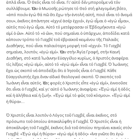
ἁπλά εἶναι. Ὁ Θεός εἶναι τό εἶναι. Γι’ αὐτό δέν μποροῦμε νά τόν
συλλάβουμε. Ὅταν ὁ Μωϋσῆς ρώτησε τό Θεό στή φλεγομένη βάτο,
«ἀπό ποιόν ἐγώ θά πῶ ὅτι ἔχω τήν ἐντολή αὐτή, ποιό εἶναι τό ὄνομά
σου», ἐκεῖνος ἀπάντησε «ἐχγιέ ἀσέρ ἐχγιέ», ἐγώ εἶμαι ὁ «ἐγώ εἶμαι»,
αὐτός πού ἐγώ εἶμαι. Αὐτό τό μετέφρασαν οἱ Ἑβδομήκοντα «ἐγώ
εἰμί ὁ ὤν». Αὐτό τό «ὁ ὤν», πού σημαίνει ὁ ὑπάρχων, ἀποδίδει κατά
κάποιον τρόπο τό Γιαχβέ τοῦ ἑβραϊκοῦ κειμένου τῆς Παλαιᾶς
Διαθήκης, πού εἶναι παλαιότερη μορφή τοῦ «ἐχγιέ». Τό Γιαχβέ
σημαίνει, λοιπόν, «ἐγώ εἰμί». Ὅταν στήν Ἁγία Γραφή, στήν Καινή
Διαθήκη, στό κατά Ἰωάννην Εὐαγγέλιο κυρίως, ὁ Χριστός ἀναφέρει
τίς λέξεις «ἐγώ εἰμί», αὐτό τό «ἐγώ εἰμί» εἶναι τό Γιαχβέ. Ὁ Ἰωάννης
ἔχει ὡς σκοπό νά ἀποδείξει ὅτι ὁ Ἰησοῦς εἶναι ὁ Γιαχβέ. Κάθε
Εὐαγγελιστής ἔχει ἕναν εἰδικό θεολογικό σκοπό. Ὁ σκοπός τοῦ
Ἰωάννη εἶναι αὐτός. Ὅσες φορές ὁ Χριστός εἶπε «ἐγώ εἰμί», ἐννοοῦσε
ὅτι εἶναι ὁ Γιαχβέ, καί γι’ αὐτό ὁ Ἰωάννης ἀναφέρει: «Ἐγώ εἰμί ἡ ὁδός
καί ἡ ἀλήθεια καί ἡ ζωή». «Ἐγώ εἰμί τό φῶς τοῦ κόσμου». «Ἐγώ εἰμί
ἡ θύρα»…
Ὁ Χριστός εἶναι λοιπόν ὁ Λόγος τοῦ Γιαχβέ, εἶναι ἐκεῖνος, στό
πρόσωπο τοῦ ὁποίου ἀπεκαλύφθη ὁ Γιαχβέ. Ὁ Χριστός εἶναι ἡ
ἀποκάλυψη τοῦ Γιαχβέ, ἐκεῖνος διά τοῦ ὁποίου πηγαίνει κανείς στόν
Γιαχβέ: «Ἐγώ εἰμί ἡ θύρα»• «ἐγώ εἰμί ἡ ὁδός» «ἵνα γνῶτε ὅτι ἐγώ