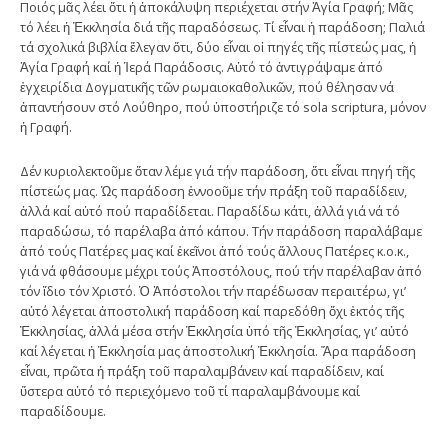
Ποιός μᾶς λέει ὅτι ἡ ἀποκάλυψη περιέχεται στήν Ἁγία Γραφή; Μᾶς
τό λέει ἡ Ἐκκλησία διά τῆς παραδόσεως. Τί εἶναι ἡ παράδοση; Παλιά
τά σχολικά βιβλία ἔλεγαν ὅτι, δύο εἶναι οἱ πηγές τῆς πίστεώς μας, ἡ
Ἁγία Γραφή καί ἡ Ἱερά Παράδοσις. Αὐτό τό ἀντιγράψαμε ἀπό
ἐγχειρίδια Δογματικῆς τῶν ρωμαιοκαθολικῶν, πού θέλησαν νά
ἀπαντήσουν στό Λούθηρο, πού ὑποστήριζε τό sola scriptura, μόνον
ἡ Γραφή.
Δέν κυριολεκτοῦμε ὅταν λέμε γιά τήν παράδοση, ὅτι εἶναι πηγή τῆς
πίστεώς μας. Ὡς παράδοση ἐννοοῦμε τήν πράξη τοῦ παραδίδειν,
ἀλλά καί αὐτό πού παραδίδεται. Παραδίδω κάτι, ἀλλά γιά νά τό
παραδώσω, τό παρέλαβα ἀπό κάπου. Τήν παράδοση παραλάβαμε
ἀπό τούς Πατέρες μας καί ἐκεῖνοι ἀπό τούς ἄλλους Πατέρες κ.ο.κ.,
γιά νά φθάσουμε μέχρι τούς Ἀποστόλους, πού τήν παρέλαβαν ἀπό
τόν ἴδιο τόν Χριστό. Ὁ Ἀπόστολοι τήν παρέδωσαν περαιτέρω, γι’
αὐτό λέγεται ἀποστολική παράδοση καί παρεδόθη ὄχι ἐκτός τῆς
Ἐκκλησίας, ἀλλά μέσα στήν Ἐκκλησία ὑπό τῆς Ἐκκλησίας, γι’ αὐτό
καί λέγεται ἡ Ἐκκλησία μας ἀποστολική Ἐκκλησία. Ἄρα παράδοση
εἶναι, πρῶτα ἡ πράξη τοῦ παραλαμβάνειν καί παραδίδειν, καί
ὕστερα αὐτό τό περιεχόμενο τοῦ τί παραλαμβάνουμε καί
παραδίδουμε.