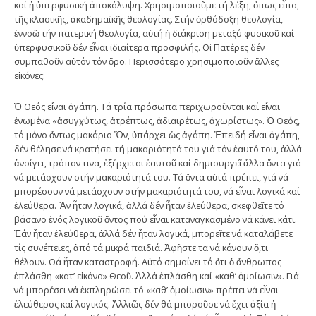
καί ἡ ὑπερφυσική ἀποκάλυψη. Χρησιμοποιοῦμε τή λέξη, ὅπως εἶπα,
τῆς κλασικῆς, ἀκαδημαϊκῆς θεολογίας. Στήν ὀρθόδοξη θεολογία,
ἐννοῶ τήν πατερική θεολογία, αὐτή ἡ διάκριση μεταξύ φυσικοῦ καί
ὑπερφυσικοῦ δέν εἶναι ἰδιαίτερα προσφιλής. Οἱ Πατέρες δέν
συμπαθοῦν αὐτόν τόν ὅρο. Περισσότερο χρησιμοποιοῦν ἄλλες
εἰκόνες:
Ὁ Θεός εἶναι ἀγάπη. Τά τρία πρόσωπα περιχωροῦνται καί εἶναι
ἑνωμένα «ἀσυγχύτως, ἀτρέπτως, ἀδιαιρέτως, ἀχωρίστως». Ὁ Θεός,
τό μόνο ὄντως μακάριο Ὄν, ὑπάρχει ὡς ἀγάπη. Ἐπειδή εἶναι ἀγάπη,
δέν θέλησε νά κρατήσει τή μακαριότητά του γιά τόν ἑαυτό του, ἀλλά
ἀνοίγει, τρόπον τινα, ἐξέρχεται ἑαυτοῦ καί δημιουργεῖ ἄλλα ὄντα γιά
νά μετάσχουν στήν μακαριότητά του. Τά ὄντα αὐτά πρέπει, γιά νά
μπορέσουν νά μετάσχουν στήν μακαριότητά του, νά εἶναι λογικά καί
ἐλεύθερα. Ἄν ἦταν λογικά, ἀλλά δέν ἦταν ἐλεύθερα, σκεφθεῖτε τό
βάσανο ἑνός λογικοῦ ὄντος πού εἶναι καταναγκασμένο νά κάνει κάτι.
Ἐάν ἦταν ἐλεύθερα, ἀλλά δέν ἦταν λογικά, μπορεῖτε νά καταλάβετε
τίς συνέπειες, ἀπό τά μικρά παιδιά. Ἀφῆστε τα νά κάνουν ὅ,τι
θέλουν. Θά ἦταν καταστροφή. Αὐτό σημαίνει τό ὅτι ὁ ἄνθρωπος
ἐπλάσθη «κατ’ εἰκόνα» Θεοῦ. Ἀλλά ἐπλάσθη καί «καθ’ ὁμοίωσιν». Γιά
νά μπορέσει νά ἐκπληρώσει τό «καθ’ ὁμοίωσιν» πρέπει νά εἶναι
ἐλεύθερος καί λογικός. Ἀλλιῶς δέν θά μποροῦσε νά ἔχει ἀξία ἡ