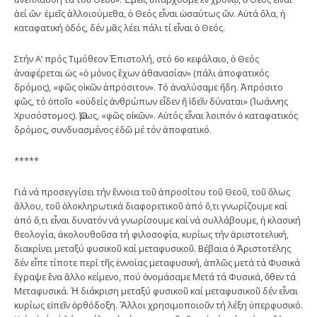
ἀεί ὤν· ἐμεῖς ἀλλοιούμεθα, ὁ Θεός εἶναι ὡσαύτως ὤν. Αὐτά ὅλα, ἡ
καταφατική ὁδός, δέν μᾶς λέει πάλι τί εἶναι ὁ Θεός.
Στήν Α’ πρός Τιμόθεον Ἐπιστολή, στό 6ο κεφάλαιο, ὁ Θεός
ἀναφέρεται ὡς «ὁ μόνος ἔχων ἀθανασίαν» (πάλι ἀποφατικός
δρόμος), «φῶς οἰκῶν ἀπρόσιτον». Τό ἀναλύσαμε ἤδη. Ἀπρόσιτο
φῶς, τό ὁποῖο «οὐδείς ἀνθρώπων εἶδεν ἤ ἰδεῖν δύναται» (Ἰωάννης
Χρυσόστομος). Ὅμως, «φῶς οἰκῶν». Αὐτός εἶναι λοιπόν ὁ καταφατικός
δρόμος, συνδυασμένος ἐδῶ μέ τόν ἀποφατικό.
*****
Γιά νά προσεγγίσει τήν ἔννοια τοῦ ἀπροσίτου τοῦ Θεοῦ, τοῦ ὅλως
ἄλλου, τοῦ ὁλοκληρωτικά διαφορετικοῦ ἀπό ὅ,τι γνωρίζουμε καί
ἀπό ὅ,τι εἶναι δυνατόν νά γνωρίσουμε καί νά συλλάβουμε, ἡ κλασική
θεολογία, ἀκολουθοῦσα τή φιλοσοφία, κυρίως τήν ἀριστοτελική,
διακρίνει μεταξύ φυσικοῦ καί μεταφυσικοῦ. Βέβαια ὁ Ἀριστοτέλης
δέν εἶπε τίποτε περί τῆς ἐννοίας μεταφυσική, ἁπλῶς μετά τά Φυσικά
ἔγραψε ἕνα ἄλλο κείμενο, πού ὀνομάσαμε Μετά τά Φυσικά, ὅθεν τά
Μεταφυσικά. Ἡ διάκριση μεταξύ φυσικοῦ καί μεταφυσικοῦ δέν εἶναι
κυρίως εἰπεῖν ὀρθόδοξη. Ἄλλοι χρησιμοποιοῦν τή λέξη ὑπερφυσικό.