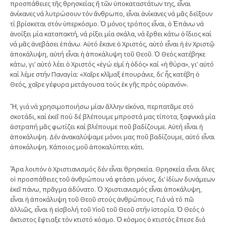
προσπάθειες τῆς θρησκείας ἤ τῶν ὑποκαταστάτων της, εἶναι
ἀνίκανες νά λυτρώσουν τόν ἄνθρωπο, εἶναι ἀνίκανες νά μᾶς δείξουν
τί βρίσκεται στόν ὑπερκόσμο. Ὁ μόνος τρόπος εἶναι, ὁ Ἐπάνω νά
ἀνοίξει μία καταπακτή, νά ρίξει μία σκάλα, νά ἔρθει κάτω ὁ ἴδιος καί
νά μᾶς ἀνεβάσει ἐπάνω. Αὐτό ἔκανε ὁ Χριστός, αὐτό εἶναι ἡ ἐν Χριστῷ
ἀποκάλυψη, αὐτή εἶναι ἡ ἀποκάλυψη τοῦ Θεοῦ. Ὁ Θεός κατέβηκε
κάτω, γι’ αὐτό λέει ὁ Χριστός «ἐγώ εἰμί ἡ ὁδός» καί «ἡ θύρα», γι’ αὐτό
καί λέμε στήν Παναγία: «Χαῖρε κλῖμαξ ἐπουράνιε, δι’ ἧς κατέβη ὁ
Θεός, χαῖρε γέφυρα μετάγουσα τούς ἐκ γῆς πρός οὐρανόν».
Ἤ, γιά νά χρησιμοποιήσω μίαν ἄλλην εἰκόνα, περπατᾶμε στό
σκοτάδι, καί ἐκεῖ πού δέ βλέπουμε μπροστά μας τίποτα, ξαφνικά μία
ἀστραπή μᾶς φωτίζει καί βλέπουμε ποῦ βαδίζουμε. Αὐτή εἶναι ἡ
ἀποκάλυψη. Δέν ἀνακαλύψαμε μόνοι μας ποῦ βαδίζουμε, αὐτό εἶναι
ἀποκάλυψη. Κάποιος μοῦ ἀποκαλύπτει κάτι.
Ἄρα λοιπόν ὁ Χριστιανισμός δέν εἶναι θρησκεία. Θρησκεία εἶναι ὅλες
οἱ προσπάθειες τοῦ ἀνθρώπου νά φτάσει μόνος, δι’ ἰδίων δυνάμεων
ἐκεῖ πάνω, πρᾶγμα ἀδύνατο. Ὁ Χριστιανισμός εἶναι ἀποκάλυψη,
εἶναι ἡ ἀποκάλυψη τοῦ Θεοῦ στούς ἀνθρώπους. Γιά νά τό πῶ
ἀλλιῶς, εἶναι ἡ εἰσβολή τοῦ Υἱοῦ τοῦ Θεοῦ στήν ἱστορία. Ὁ Θεός ὁ
ἄκτιστος ἔφτιαξε τόν κτιστό κόσμο. Ὁ κόσμος ὁ κτιστός ἔπεσε διά