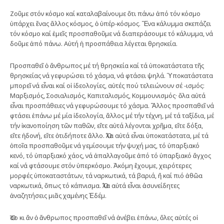
Ζοῦμε στόν κόσμο καί καταλαβαίνουμε ὅτι πάνω ἀπό τόν κόσμο
ὑπάρχει ἕνας ἄλλος κόσμος, ὁ ὑπέρ-κόσμος. Ἕνα κάλυμμα σκεπάζει
τόν κόσμο καί ἐμεῖς προσπαθοῦμε νά διαπεράσουμε τό κάλυμμα, νά
δοῦμε ἀπό πάνω. Αὐτή ἡ προσπάθεια λέγεται θρησκεία.
Προσπαθεῖ ὁ ἄνθρωπος μέ τή θρησκεία καί τά ὑποκατάστατα τῆς
θρησκείας νά γεφυρώσει τό χάσμα, νά φτάσει ψηλά. Ὑποκατάστατα
μπορεῖ νά εἶναι καί οἱ ἰδεολογίες, αὐτές πού τελειώνουν σέ -ισμός:
Μαρξισμός, Σοσιαλισμός, Καπιταλισμός, Κομμουνισμός· ὅλα αὐτά
εἶναι προσπάθειες νά γεφυρώσουμε τό χάσμα. Ἄλλος προσπαθεῖ νά
φτάσει ἐπάνω μέ μία ἰδεολογία, ἄλλος μέ τήν τέχνη, μέ τά ταξίδια, μέ
τήν ἱκανοποίηση τῶν παθῶν, εἴτε αὐτά λέγονται χρῆμα, εἴτε δόξα,
εἴτε ἡδονή, εἴτε ὁτιδήποτε ἄλλο. Ὅλα αὐτά εἶναι ὑποκατάστατα, μέ τά
ὁποῖα προσπαθοῦμε νά γεμίσουμε τήν ψυχή μας, τό ὑπαρξιακό
κενό, τό ὑπαρξιακό χάος, νά ἀπαλλαγοῦμε ἀπό τό ὑπαρξιακό ἄγχος
καί νά φτάσουμε στόν ὑπερκόσμο. Ἀκόμη ἔχουμε, χειρότερες
μορφές ὑποκαταστάτων, τά ναρκωτικά, τά βαριά, ἤ καί πιό ἀθῶα
ναρκωτικά, ὅπως τό κάπνισμα. Ὅλα αὐτά εἶναι ἀσυνείδητες
ἀναζητήσεις μιᾶς χαμένης Ἐδέμ.
Ὅσο κι ἄν ὁ ἄνθρωπος προσπαθεῖ νά ἀνέβει ἐπάνω, ὅλες αὐτές οἱ