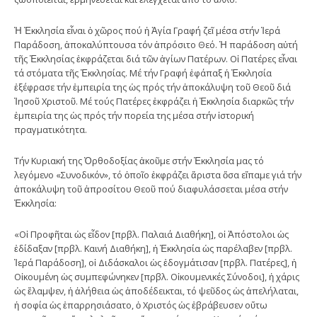
Ἡ Ἐκκλησία εἶναι ὁ χῶρος πού ἡ Ἁγία Γραφή ζεῖ μέσα στήν Ἱερά
Παράδοση, ἀποκαλύπτουσα τόν ἀπρόσιτο Θεό. Ἡ παράδοση αὐτή
τῆς Ἐκκλησίας ἐκφράζεται διά τῶν ἁγίων Πατέρων. Οἱ Πατέρες εἶναι
τά στόματα τῆς Ἐκκλησίας. Μέ τήν Γραφή ἐφάπαξ ἡ Ἐκκλησία
ἐξέφρασε τήν ἐμπειρία της ὡς πρός τήν ἀποκάλυψη τοῦ Θεοῦ διά
Ἰησοῦ Χριστοῦ. Μέ τούς Πατέρες ἐκφράζει ἡ Ἐκκλησία διαρκῶς τήν
ἐμπειρία της ὡς πρός τήν πορεία της μέσα στήν ἱστορική
πραγματικότητα.
Τήν Κυριακή της Ὀρθοδοξίας ἀκοῦμε στήν Ἐκκλησία μας τό
λεγόμενο «Συνοδικόν», τό ὁποῖο ἐκφράζει ἄριστα ὅσα εἴπαμε γιά τήν
ἀποκάλυψη τοῦ ἀπροσίτου Θεοῦ πού διαφυλάσσεται μέσα στήν
Ἐκκλησία:
«Οἱ Προφῆται ὡς εἶδον [πρβλ. Παλαιά Διαθήκη], οἱ Ἀπόστολοι ὡς
ἐδίδαξαν [πρβλ. Καινή Διαθήκη], ἡ Ἐκκλησία ὡς παρέλαβεν [πρβλ.
Ἱερά Παράδοση], οἱ Διδάσκαλοι ὡς ἐδογμάτισαν [πρβλ. Πατέρες], ἡ
Οἰκουμένη ὡς συμπεφώνηκεν [πρβλ. Οἰκουμενικές Σύνοδοι], ἡ χάρις
ὡς ἔλαμψεν, ἡ ἀλήθεια ὡς ἀποδέδεικται, τό ψεῦδος ὡς ἀπελήλαται,
ἡ σοφία ὡς ἐπαρρησιάσατο, ὁ Χριστός ὡς ἐβράβευσεν οὕτω