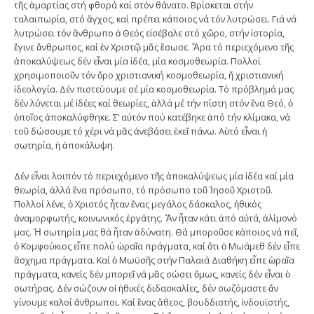
τῆς ἁμαρτίας στή φθορά καί στόν θάνατο. Βρίσκεται στήν
ταλαιπωρία, στό ἄγχος, καί πρέπει κάποιος νά τόν λυτρώσει. Γιά νά
λυτρώσει τόν ἄνθρωπο ὁ Θεός εἰσέβαλε στό χῶρο, στήν ἱστορία,
ἔγινε ἄνθρωπος, καί ἐν Χριστῷ μᾶς ἔσωσε. Ἄρα τό περιεχόμενο τῆς
ἀποκαλύψεως δέν εἶναι μία ἰδέα, μία κοσμοθεωρία. Πολλοί
χρησιμοποιοῦν τόν ὅρο χριστιανική κοσμοθεωρία, ἤ χριστιανική
ἰδεολογία. Δέν πιστεύουμε σέ μία κοσμοθεωρία. Τό πρόβλημά μας
δέν λύνεται μέ ἰδέες καί θεωρίες, ἀλλά μέ τήν πίστη στόν ἕνα Θεό, ὁ
ὁποῖος ἀποκαλύφθηκε. Σ’ αὐτόν πού κατέβηκε ἀπό τήν κλίμακα, νά
τοῦ δώσουμε τό χέρι νά μᾶς ἀνεβάσει ἐκεῖ πάνω. Αὐτό εἶναι ἡ
σωτηρία, ἡ ἀποκάλυψη.
Δέν εἶναι λοιπόν τό περιεχόμενο τῆς ἀποκαλύψεως μία ἰδέα καί μία
θεωρία, ἀλλά ἕνα πρόσωπο, τό πρόσωπο τοῦ Ἰησοῦ Χριστοῦ.
Πολλοί λένε, ὁ Χριστός ἦταν ἕνας μεγάλος δάσκαλος, ἠθικός
ἀναμορφωτής, κοινωνικός ἐργάτης. Ἄν ἦταν κάτι ἀπό αὐτά, ἀλίμονό
μας. Ἡ σωτηρία μας θά ἦταν ἀδύνατη. Θά μποροῦσε κάποιος νά πεῖ,
ὁ Κομφούκιος εἶπε πολύ ὡραῖα πράγματα, καί ὅτι ὁ Μωάμεθ δέν εἶπε
ἄσχημα πράγματα. Καί ὁ Μωϋσῆς στήν Παλαιά Διαθήκη εἶπε ὡραῖα
πράγματα, κανείς δέν μπορεῖ νά μᾶς σώσει ὅμως, κανείς δέν εἶναι ὁ
σωτήρας. Δέν σώζουν οἱ ἠθικές διδασκαλίες, δέν σωζόμαστε ἄν
γίνουμε καλοί ἄνθρωποι. Καί ἕνας ἄθεος, βουδδιστής, ἰνδουϊστής,