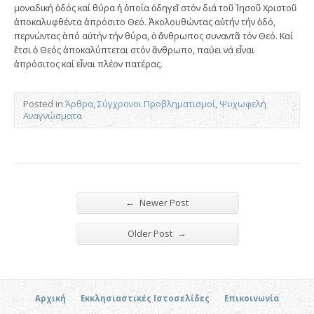
μοναδική ὁδός καί θύρα ἡ ὁποία ὁδηγεῖ στόν διά τοῦ Ἰησοῦ Χριστοῦ
ἀποκαλυφθέντα ἀπρόσιτο Θεό. Ἀκολουθώντας αὐτήν τήν ὁδό,
περνώντας ἀπό αὐτήν τήν θύρα, ὁ ἄνθρωπος συναντᾶ τόν Θεό. Καί
ἔτσι ὁ Θεός ἀποκαλύπτεται στόν ἄνθρωπο, παύει νά εἶναι
ἀπρόσιτος καί εἶναι πλέον πατέρας.
Posted in
Άρθρα
,
Σύγχρονοι Προβληματισμοί
,
Ψυχωφελή
Αναγνώσματα
←
Newer Post
→
Older Post
Αρχική
Εκκλησιαστικές Ιστοσελίδες
Επικοινωνία