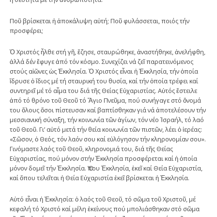
Ποῦ βρίσκεται ἡ ἀποκάλυψη αὐτή; Ποῦ φυλάσσεται, ποιός τήν
προσφέρει;
Ὁ Χριστός ἦλθε στή γῆ, ἔζησε, σταυρώθηκε, ἀναστήθηκε, ἀνελήφθη,
ἀλλά δέν ἔφυγε ἀπό τόν κόσμο. Συνεχίζει νά ζεῖ παρατεινόμενος
στούς αἰῶνες ὡς Ἐκκλησία. Ὁ Χριστός εἶναι ἡ Ἐκκλησία, τήν ὁποία
ἵδρυσε ὁ ἴδιος μέ τή σταυρική του θυσία, καί τήν ὁποία τρέφει καί
συντηρεῖ μέ τό αἷμα του διά τῆς Θείας Εὐχαριστίας. Αὐτός ἔστειλε
ἀπό τό θρόνο τοῦ Θεοῦ τό Ἅγιο Πνεῦμα, πού συνήγαγε στό ὄνομά
του ὅλους ὅσοι πίστευσαν καί βαπτίσθηκαν γιά νά ἀποτελέσουν τήν
μεσσιανική σύναξη, τήν κοινωνία τῶν ἁγίων, τόν νέο Ἰσραήλ, τό λαό
τοῦ Θεοῦ. Γι’ αὐτό μετά τήν θεία κοινωνία τῶν πιστῶν, λέει ὁ ἱερέας:
«Σῶσον, ὁ Θεός, τόν λαόν σου καί εὐλόγησον τήν κληρονομίαν σου».
Γινόμαστε λαός τοῦ Θεοῦ, κληρονομιά του, διά τῆς Θείας
Εὐχαριστίας, πού μόνον στήν Ἐκκλησία προσφέρεται καί ἡ ὁποία
μόνον δομεῖ τήν Ἐκκλησία. Ὅπου Ἐκκλησία, ἐκεῖ καί Θεία Εὐχαριστία,
καί ὅπου τελεῖται ἡ Θεία Εὐχαριστία ἐκεῖ βρίσκεται ἡ Ἐκκλησία.
Αὐτό εἶναι ἡ Ἐκκλησία: ὁ λαός τοῦ Θεοῦ, τό σῶμα τοῦ Χριστοῦ, μέ
κεφαλή τό Χριστό καί μέλη ἐκείνους πού μπολιάσθηκαν στό σῶμα