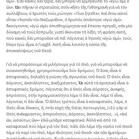
εἰμί». Ἐάν κανείς δέν ξέρει, δέν μπορεῖ νά ἑρμηνεύσει τό «ἐγώ εἰμί ὁ
ὤν». Ὅταν πῆγαν οἱ στρατιῶτες στόν κῆπο τῆς Γεθσημανῆ γιά νά τόν
συλλάβουν, ὁ Χριστός τούς ρώτησε: «Τίνα ζητεῖτε»; Καί ὅταν αὐτοί
εἶπαν «Ἰησοῦν τόν Ναζωραῖον», ὁ Χριστός ἀπάντησε «ἐγώ εἰμί».
Ἀκούγοντας «ἐγώ εἰμί» ὀπισθοχώρησαν καί ἔπεσαν πρηνεῖς, σάν μία
δύναμη νά τούς ἔσπρωξε, γιατί ἄκουσαν τή λέξη, τή φράση αὐτή,
πού κανείς δέν μποροῦσε νά πεῖ. Λέγοντας ὁ Ἰησοῦς «ἐγώ εἰμί», τούς
ἔλεγε ἐγώ εἶμαι ὁ Γιαχβέ. Αὐτή εἶναι λοιπόν ἡ οὐσία τῆς
ἀποκαλύψεως τοῦ Θεοῦ.
Γιά νά μπορέσουμε νά μιλήσουμε γιά τό Θεό, γιά νά μποροῦμε νά
συνεννοηθοῦμε, χρησιμοποιοῦμε δύο δρόμους. Ὁ ἕνας εἶναι ὁ
ἀποφατικός, δηλαδή ἡ γνώση τῆς ἀγνωσίας τοῦ Θεοῦ. Ὁ Θεός εἶναι
ἀόρατος, ἀκατάληπτος, ἀνεξιχνίαστος. Ὅλα αὐτά τά ἀρνητικά εἶναι ὁ
ἀποφατικός δρόμος. Λέγοντας ὅτι ὁ Θεός εἶναι ἀόρατος, ἀναφής,
ἀπρόσιτος, στήν πραγματικότητα λέμε τί δέν εἶναι. Λέμε τί εἶναι,
λέγοντας τί δέν εἶναι. Ὁ ἄλλος τρόπος εἶναι ὁ καταφατικός. Λέμε, ὁ
Θεός εἶναι δίκαιος, ἤ, στήν εὐχή τῆς Θείας Λειτουργίας, («Σύ γάρ εἰ
Θεός ἀνέκφραστος, ἀπερινόητος, ἀόρατος, ἀκατάληπτος…»), «ἀεί
ὤν, ὠσαύτως ὤν»• ἐδῶ μιλᾶμε καταφατικά. Ἀλλά καί ἀπό τά
καταφατικά πού λέμε γιά τόν Θεό, πάλι δέν λέμε τήν οὐσία τοῦ Θεοῦ:
λέμε τά περί τόν Θεό, λέμε ἰδιότητες τοῦ Θεοῦ• «ἐκ τῶν ἡμετέρων
ἀνεπλάσθη τά τοῦ Θεοῦ». Ἐμεῖς ὑπάρχουμε ἐν χρόνῳ, ὁ Θεός εἶναι