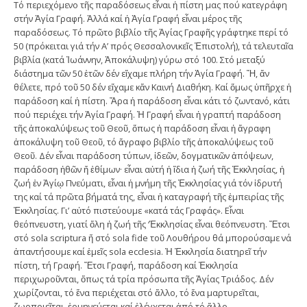
Τό περιεχόμενο τῆς παραδόσεως εἶναι ἡ πίστη μας πού κατεγράφη
στήν Ἁγία Γραφή. Ἀλλά καί ἡ Ἁγία Γραφή εἶναι μέρος τῆς
παραδόσεως. Τό πρῶτο βιβλίο τῆς Ἁγίας Γραφῆς γράφτηκε περί τό
50 (πρόκειται γιά τήν Α’ πρός Θεσσαλονικεῖς Ἐπιστολή), τά τελευταῖα
βιβλία (κατά Ἰωάννην, Ἀποκάλυψη) γύρω στό 100. Στό μεταξύ
διάστημα τῶν 50 ἐτῶν δέν εἴχαμε πλήρη τήν Ἁγία Γραφή. Ἤ, ἄν
θέλετε, πρό τοῦ 50 δέν εἴχαμε κἄν Καινή Διαθήκη. Καί ὅμως ὑπῆρχε ἡ
παράδοση καί ἡ πίστη. Ἄρα ἡ παράδοση εἶναι κάτι τό ζωντανό, κάτι
πού περιέχει τήν Ἁγία Γραφή. Ἡ Γραφή εἶναι ἡ γραπτή παράδοση
τῆς ἀποκαλύψεως τοῦ Θεοῦ, ὅπως ἡ παράδοση εἶναι ἡ ἄγραφη
ἀποκάλυψη τοῦ Θεοῦ, τό ἄγραφο βιβλίο τῆς ἀποκαλύψεως τοῦ
Θεοῦ. Δέν εἶναι παράδοση τύπων, ἰδεῶν, δογματικῶν ἀπόψεων,
παράδοση ἠθῶν ἤ ἐθίμων· εἶναι αὐτή ἡ ἴδια ἡ ζωή τῆς Ἐκκλησίας, ἡ
ζωή ἐν Ἁγίῳ Πνεύματι, εἶναι ἡ μνήμη τῆς Ἐκκλησίας γιά τόν ἱδρυτή
της καί τά πρῶτα βήματά της, εἶναι ἡ καταγραφή τῆς ἐμπειρίας τῆς
Ἐκκλησίας. Γι’ αὐτό πιστεύουμε «κατά τάς Γραφάς». Εἶναι
θεόπνευστη, γιατί ὅλη ἡ ζωή τῆς ‘Ἐκκλησίας εἶναι θεόπνευστη. Ἔτσι
στό sola scriptura ἤ στό sola fide τοῦ Λουθήρου θά μπορούσαμε νά
ἀπαντήσουμε καί ἐμεῖς sola ecclesia. Ἡ Ἐκκλησία διατηρεῖ τήν
πίστη, τή Γραφή. Ἔτσι Γραφή, παράδοση καί Ἐκκλησία
περιχωροῦνται, ὅπως τά τρία πρόσωπα τῆς Ἁγίας Τριάδος. Δέν
χωρίζονται, τό ἕνα περιέχεται στό ἄλλο, τό ἕνα μαρτυρεῖται,
ζωοποιεῖται, ἑρμηνεύεται καί ἐλέγχεται ἀπό τό ἄλλο.