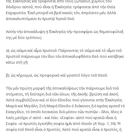
τῆς Ἐκκλησίας καί τρέφονται ἀπό τούς ζωτικούς χυμούς τοῦ
δένδρου αὐτοῦ, πού εἶναι ἡ Ἐκκλησία: τρέφονται ἀπό τήν Θεία
Εὐχαριστία. Ἐκεῖ μπορεῖ νά βρεῖ κανείς τόν, ἀπρόσιτο μέν, ἀλλὰ
ἀποκαλυπτόμενο ἐν Χριστῷ Ἰησοῦ Θεό.
Αὐτήν τήν ἀποκάλυψη ἡ Ἐκκλησία τήν προσφέρει ὡς θεματοφύλαξ
της μέ δύο τρόπους:
α). ὡς σῶμα καί αἷμα Χριστοῦ. Παίρνοντας τό σῶμα καί τό αἷμα τοῦ
Χριστοῦ παίρνουμε τόν ἴδιο τόν ἀποκαλυφθέντα Θεό πού κατέβηκε
κάτω στή γῆ·
β). ὡς κήρυγμα, ὡς προφορικό καί γραπτό λόγο τοῦ Θεοῦ.
Τήν μέν πρώτη μορφή τῆς ἀποκαλύψεως τήν παίρνουμε διά τοῦ
στόματος, τή δεύτερη διά τῶν ὤτων, τῆς ἀκοῆς· βρώση καί ἀκοή.
Αὐτά συμβολίζουν καί οἱ δύο Εἴσοδοι πού γίνονται στήν Ἐκκλησία,
Μικρά καί Μεγάλη. Στή Μικρά Εἴσοδο ὁ διάκονος ἤ ὁ ἱερέας κρατεῖ τό
Εὐαγγέλιο, τό ὁποῖο λιτανεύει διά μέσου τῶν πιστῶν – ὅλοι, ὅλος ὁ
λαός μετέχει σ’ αὐτό – καί λέει: «Σοφία»: αὐτό πού κρατῶ εἶναι ἡ
Σοφία· «ὁ Χριστός ἐγενήθη σοφία ἡμῖν ἀπό Θεοῦ» (Α’ Κορ. 1, 30). Ἡ
σοφία τοῦ Θεοῦ εἶναι ὁ Χριστός. Αὐτό πού κρατῶ εἶναι ὁ Χριστός, ἡ