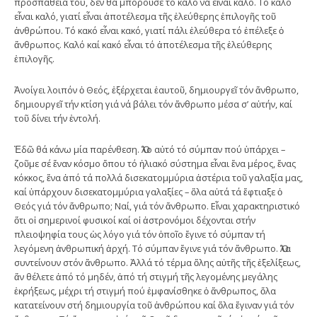
προσπάθειά του, δέν θά μποροῦσε τό καλό νά εἶναι καλό. Τό καλό
εἶναι καλό, γιατί εἶναι ἀποτέλεσμα τῆς ἐλεύθερης ἐπιλογῆς τοῦ
ἀνθρώπου. Τό κακό εἶναι κακό, γιατί πάλι ἐλεύθερα τό ἐπέλεξε ὁ
ἄνθρωπος. Καλό καί κακό εἶναι τό ἀποτέλεσμα τῆς ἐλεύθερης
ἐπιλογῆς.
Ἀνοίγει λοιπόν ὁ Θεός, ἐξέρχεται ἑαυτοῦ, δημιουργεῖ τόν ἄνθρωπο,
δημιουργεῖ τήν κτίση γιά νά βάλει τόν ἄνθρωπο μέσα σ’ αὐτήν, καί
τοῦ δίνει τήν ἐντολή.
Ἐδῶ θά κάνω μία παρένθεση. Ὅλο αὐτό τό σύμπαν πού ὑπάρχει –
ζοῦμε σέ ἕναν κόσμο ὅπου τό ἡλιακό σύστημα εἶναι ἕνα μέρος, ἕνας
κόκκος, ἕνα ἀπό τά πολλά δισεκατομμύρια ἀστέρια τοῦ γαλαξία μας,
καί ὑπάρχουν δισεκατομμύρια γαλαξίες – ὅλα αὐτά τά ἔφτιαξε ὁ
Θεός γιά τόν ἄνθρωπο; Ναί, γιά τόν ἄνθρωπο. Εἶναι χαρακτηριστικό
ὅτι οἱ σημερινοί φυσικοί καί οἱ ἀστρονόμοι δέχονται στήν
πλειοψηφία τους ὡς λόγο γιά τόν ὁποῖο ἔγινε τό σύμπαν τή
λεγόμενη ἀνθρωπική ἀρχή. Τό σύμπαν ἔγινε γιά τόν ἄνθρωπο. Ὅλα
συντείνουν στόν ἄνθρωπο. Ἀλλά τό τέρμα ὅλης αὐτῆς τῆς ἐξελίξεως,
ἄν θέλετε ἀπό τό μηδέν, ἀπό τή στιγμή τῆς λεγομένης μεγάλης
ἐκρήξεως, μέχρι τή στιγμή πού ἐμφανίσθηκε ὁ ἄνθρωπος, ὅλα
κατατείνουν στή δημιουργία τοῦ ἀνθρώπου καί ὅλα ἔγιναν γιά τόν