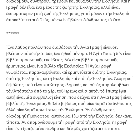
οἰκοδομοῦν, συντηροῦν, τρέφουν καί αὐξάνουν τήν Ἐκκλησία. Καί ἡ
Γραφή δέν εἶναι ἕνα μέρος τῆς ζωῆς τῆς Ἐκκλησίας, ἀλλά εἶναι
ἐνσωματωμένη στή ζωή τῆς Ἐκκλησίας, γιατί μόνον στήν Ἐκκλησία
ἀποκαλύπτεται ὁ Θεός, μόνον ἐκεῖ βιώνει ὁ ἄνθρωπος τό Θεό.
******
Ἕνα λάθος πολλῶν πού διαβάζουν τήν Ἁγία Γραφή εἶναι ὅτι
βλέπουν σέ αὐτήν ἁπλῶς ἕνα ἠθικό μήνυμα. Ἡ Ἁγία Γραφή δέν εἶναι
βιβλίο προσωπικῆς εὐσέβειας. Δέν εἶναι βιβλίο προσωπικῆς
ἑρμηνείας. Εἶναι ἕνα βιβλίο τῆς Ἐκκλησίας. Ἡ Ἁγία Γραφή
γνωρίζεται, παραλαμβάνεται καί ἑρμηνεύεται διά τῆς Ἐκκλησίας,
ὑπό τῆς Ἐκκλησίας, ἐν τῆ Ἐκκλησίᾳ καί διά τήν Ἐκκλησίαν. Ἀκόμη καί
ὁ ψάλτης, πού εἶναι κατώτερος κληρικός, καί αὐτός παραλαμβάνει
τόν Ἀπόστολο ἀπό τό χέρι τοῦ ἱερέως καί σ’ αὐτόν τό ἐπιστρέφει·
αὐτή εἶναι μία συμβολική κίνηση, πού δείχνει ὅτι ἡ Ἁγία Γραφή εἶναι
βιβλίο τῆς Ἐκκλησίας. Βιβλίο βεβαίως πού οἰκοδομεῖ τόν ἄνθρωπο,
ἀλλά οἰκοδομεῖ πρωτίστως τήν Ἐκκλησία. Ἄν ὁ ἄνθρωπος
οἰκοδομηθεῖ μόνος του, αὐτόνομα, ἔξω ἀπό τήν Ἐκκλησία, δέν κάνει
τίποτα. Ἄν ἀπομονώσουμε τή Γραφή ἀπό τήν Ἐκκλησία, ἡ Γραφή
εἶναι ἕνα ξεριζωμένο δένδρο καί δέν μᾶς χρειάζεται σέ τίποτε.