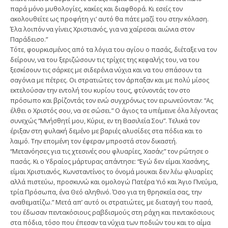
παρά μόνο μυθολογίες, κακίες και διαφθορά. Κι εσείς τον
ακολουθείτε ως προφήτη γι’ αυτό θα πάτε μαζί του στην κόλαση.
Έλα λοιπόν να γίνεις Χριστιανός, για να χαίρεσαι αιώνια στον
Παράδεισο.”
Τότε, φουρκισμένος από τα λόγια του αγίου ο πασάς, διέταξε να τον
δείρουν, να του ξεριζώσουν τις τρίχες της κεφαλής του, να του
ξεσκίσουν τις σάρκες με σιδερένια νύχια και να του σπάσουν τα
σαγόνια με πέτρες. Οι στρατιώτες τον άρπαξαν και με πολύ μίσος
εκτελούσαν την εντολή του κυρίου τους, φτύνοντάς τον στο
πρόσωπο και βρίζοντάς τον ενώ συγχρόνως τον ειρωνεύονταν: “Ας
έλθει ο Χριστός σου, να σε σώσει.” Ο άγιος τα υπέμεινε όλα λέγοντας
συνεχώς “Μνήσθητί μου, Κύριε, εν τη Βασιλεία Σου”. Τελικά τον
έριξαν στη φυλακή δεμένο με βαριές αλυσίδες στα πόδια και το
λαιμό. Την επομένη τον έφεραν μπροστά στον δικαστή.
“Μετανόησες για τις χτεσινές σου φλυαρίες, Χασάν;” τον ρώτησε ο
πασάς. Κι ο Υδραίος μάρτυρας απάντησε: “Εγώ δεν είμαι Χασάνης,
είμαι Χριστιανός, Κωνσταντίνος το όνομά μουκαι δεν λέω φλυαρίες
αλλά πιστεύω, προσκυνώ και ομολογώ Πατέρα Υιό και Άγιο Πνεύμα,
τρία Πρόσωπα, ένα Θεό αληθινό. Όσο για τη θρησκεία σας, την
αναθεματίζω.” Μετά απ’ αυτό οι στρατιώτες, με διαταγή του πασά,
του έδωσαν πεντακόσιους ραβδισμούς στη ράχη και πεντακόσιους
στα πόδια, τόσο που έπεσαν τα νύχια των ποδιών του και το αίμα