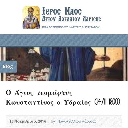
Blog
Ο Άγιος νεομάρτυς
Κωνσταντίνος ο Υδραίος (14/11 1800)
13 Νοεμβρίου, 2016
by
Ι.Ν.Αγ.Αχιλλίου Λάρισας