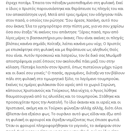
έτρεχε ποτάμι. Έπειτα τον πέταξαν μισοπεθαμένο στη φυλακή. Εκεί
ο ίδιος ο Χριστός παρουσιάστηκε και θεράπευσε τις πληγές του και
τον απεκατέστησε υγιή. Μετά από τρεις ημέρες τον οδήγησαν πάλι
στον πασά, ο οποίος τον ρώτησε: “Σου άρεσε, Χασάνη, αυτό που
σου έκανα; Έλα το γρηγορότερο στην πίστη μας, για να σου χαρίσω
όσα σου έταξα.” Κι εκείνος του απάντησε: “Ξέρεις πασά, πριν από
λίγες μέρες τι βασανιστήρια μου έκανες. Που είναι εκείνες οι πληγές;
βλέπεις κανένα σημάδι; Κοίταξε, λείπει κανένα μου νύχι; Ο Χριστός
με επισκέφτηκε στη φυλακή και με θεράπευσε ως αληθινός Θεός
που είναι. Αυτόν προσκυνώ και λατρεύω, τον δε δικό σας Μωάμεθ
αποστρέφομαι γιατί όποιος τον ακολουθεί πάει μαζί του στην
κόλαση. Πίστεψε λοιπόν στον Χριστό, όπως πιστεύουν μέχρι τώρα
και οι δικοί σου γονείς.” Ο πασάς, αγριεμένος, διέταξε να τον βάλουν
πάλι στη φυλακή στο τιμωρητικό ξύλο, το λεγόμενο τουμπρούκι.
Εκείνες τις ημέρες φυλάκισαν δύο ιερείς από το χωριό Σορώνη,
κάποιους Χριστιανούς και Τούρκους. Μια νύχτα, ο Άγιος λύθηκε
θαυματουργικά από τις αλυσίδες και το τουμπρούκι. Στάθηκε και
προσευχόταν προς την Ανατολή. Το ίδιο έκαναν και οι ιερείς και οι
Χριστιανοί, ακόμη και οι Τούρκοι φώναζαν αλλάχ αλλάχ, διότι όλοι
έβλεπαν ένα εξαίσιο φως. Το ουράνιο αυτό φως είδαν και έξω από
τη φυλακή οι φρουροί και έτρεξαν νομίζοντας πως έπιασε φωτιά.
Όταν οι φρουροί πληροφορήθηκαν το γεγονός, το ανέφεραν στον