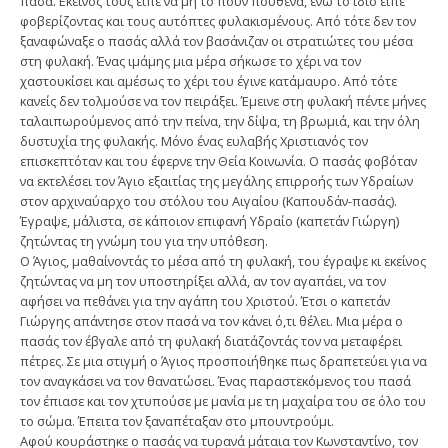
πασά. Εκείνος τους είπε να μη το πουν πουθενά, ενώ το ίδιο είπε
φοβερίζοντας και τους αυτόπτες φυλακισμένους. Από τότε δεν τον
ξαναφώναξε ο πασάς αλλά τον βασάνιζαν οι στρατιώτες του μέσα
στη φυλακή. Ένας ιμάμης μια μέρα σήκωσε το χέρι να τον
χαστουκίσει και αμέσως το χέρι του έγινε κατάμαυρο. Από τότε
κανείς δεν τολμούσε να τον πειράξει. Έμεινε στη φυλακή πέντε μήνες
ταλαιπωρούμενος από την πείνα, την δίψα, τη βρωμιά, και την όλη
δυστυχία της φυλακής. Μόνο ένας ευλαβής Χριστιανός τον
επισκεπτόταν και του έφερνε την Θεία Κοινωνία. Ο πασάς φοβόταν
να εκτελέσει τον Άγιο εξαιτίας της μεγάλης επιρροής των Υδραίων
στον αρχιναύαρχο του στόλου του Αιγαίου (Καπουδάν-πασάς).
Έγραψε, μάλιστα, σε κάποιον επιφανή Υδραίο (καπετάν Γιώργη)
ζητώντας τη γνώμη του για την υπόθεση.
Ο Άγιος, μαθαίνοντάς το μέσα από τη φυλακή, του έγραψε κι εκείνος
ζητώντας να μη τον υποστηρίξει αλλά, αν τον αγαπάει, να τον
αφήσει να πεθάνει για την αγάπη του Χριστού. Έτσι ο καπετάν
Γιώργης απάντησε στον πασά να τον κάνει ό,τι θέλει. Μια μέρα ο
πασάς τον έβγαλε από τη φυλακή διατάζοντάς τον να μεταφέρει
πέτρες. Σε μια στιγμή ο Άγιος προσποιήθηκε πως δραπετεύει για να
τον αναγκάσει να τον θανατώσει. Ένας παραστεκόμενος του πασά
τον έπιασε και τον χτυπούσε με μανία με τη μαχαίρα του σε όλο του
το σώμα. Έπειτα τον ξαναπέταξαν στο μπουντρούμι.
Αφού κουράστηκε ο πασάς να τυρανά μάταια τον Κωνσταντίνο, τον