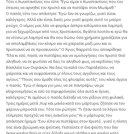
Τότε ο Κωνσταντίνος του είπε: “Εγώ είμαι ο Κωνσταντίνος που τον
έπεισες να αρνηθεί τον Χριστό και να πιστέψει στον Μωάμεθ.”
Ο πασάς τότε του απάντησε: “Εγώ δεν σε γνωρίζω, γιατί είσαι
καλόγερος. Αλλά εάν είσαι δικός μου γιατί φοράς αυτό το μαύρο
ρούχο; Ο νόμος μας λέει να φοράμε άσπρα ενδύματα και λαμπρά,
για να ξεχωρίζουμε από τους Χριστιανούς. Βγάλτα λοιπόν κι εγώ θα
σε ντύσω με λαμπρά και θα σου δώσω όσα χρήματα χρειάζεσαι για
να απολαμβάνεις τον κόσμο και να χαίρεσαι μαζί μου και οι
Χριστιανοί να σε προσκυνούν.” Ο Άγιος θαρρετά του αποκρίθηκε:
“Έλα κι εσύ, πασά, να πιστέψεις και να ομολογήσεις τον Χριστό Θεό
αληθινό, να σε φωτίσει να δεις το αληθινό φως, να κερδίσεις την
Βασιλεία των Ουρανών. Να δεις τα καλά του Παραδείσου, να
χαίρεσαι και να ευφραίνεσαι μ’ όλους τους αγγέλους και τους
αγίους.” “Ποιος σου έμαθε όλες τις φλυαρίες αυτές”, του κάνει άγρια
ο πασάς. “Εγώ σ’ έκαμα γιο μου, να σε παντρέψω, να με
κληρονομήσεις κι εσύ τα περιφρόνησες όλα αυτά κι έγινες
καλόγερος;” Κι αμέσως ο πασάς διέταξε να τον ρίξουν στη φυλακή.
Τρεις ημέρες μετά ,πυρ και μανία κατά του μάρτυρα, ζήτησε να τον
φέρουν μπροστά του. Τότε τον ρώτησε: “Τι ήταν αυτά τα λόγια που
τόλμησες προχτές να πεις εναντίον μου;” Κι ο μάρτυρας του
απάντησε ήρεμα: “Σου είπα να πιστέψεις στον Χριστό , γιατί η πίστη
σας είναι βρώμικη και ψεύτικη. Πιστεύετε σ’ ένα ψεύτη που δεν
έκανε κανένα θαύμα ούτε δίδαξε καμιά αλήθεια και κανένα καλό