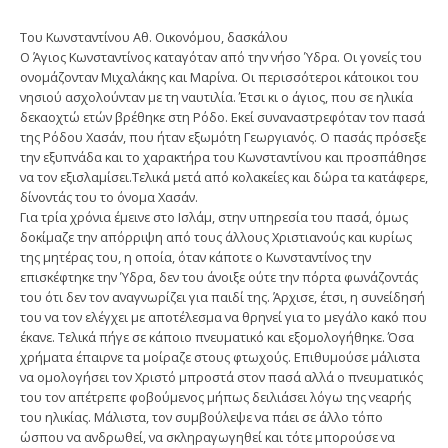
Του Κωνσταντίνου Αθ. Οικονόμου, δασκάλου
Ο Άγιος Κωνσταντίνος καταγόταν από την νήσο Ύδρα. Οι γονείς του
ονομάζονταν Μιχαλάκης και Μαρίνα. Οι περισσότεροι κάτοικοι του
νησιού ασχολούνταν με τη ναυτιλία. Έτσι κι ο άγιος, που σε ηλικία
δεκαοχτώ ετών βρέθηκε στη Ρόδο. Εκεί συναναστρεφόταν τον πασά
της Ρόδου Χασάν, που ήταν εξωμότη Γεωργιανός. Ο πασάς πρόσεξε
την εξυπνάδα και το χαρακτήρα του Κωνσταντίνου και προσπάθησε
να τον εξισλαμίσει.Τελικά μετά από κολακείες και δώρα τα κατάφερε,
δίνοντάς του το όνομα Χασάν.
Για τρία χρόνια έμεινε στο Ισλάμ, στην υπηρεσία του πασά, όμως
δοκίμαζε την απόρριψη από τους άλλους Χριστιανούς και κυρίως
της μητέρας του, η οποία, όταν κάποτε ο Κωνσταντίνος την
επισκέφτηκε την Ύδρα, δεν του άνοιξε ούτε την πόρτα φωνάζοντάς
του ότι δεν τον αναγνωρίζει για παιδί της. Άρχισε, έτσι, η συνείδησή
του να τον ελέγχει με αποτέλεσμα να θρηνεί για το μεγάλο κακό που
έκανε. Τελικά πήγε σε κάποιο πνευματικό και εξομολογήθηκε. Όσα
χρήματα έπαιρνε τα μοίραζε στους φτωχούς. Επιθυμούσε μάλιστα
να ομολογήσει τον Χριστό μπροστά στον πασά αλλά ο πνευματικός
του τον απέτρεπε φοβούμενος μήπως δειλιάσει λόγω της νεαρής
του ηλικίας. Μάλιστα, τον συμβούλεψε να πάει σε άλλο τόπο
ώσπου να ανδρωθεί, να σκληραγωγηθεί και τότε μπορούσε να