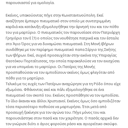
παρουσιαστεί για ομολογία.
Εκείνος, υπακούοντας πήγε στην Κωνσταντινούπολη. Εκεί
αναζήτησε έμπειρο πνευματικό στον οποίο με συντετριμμένη
καρδιά και κατάνυξη εξομολογήθηκε την άρνησή του και τον πόθο
του για μαρτύριο. Ο πνευματικός τον παρουσίασε στον Πατριάρχη
Γρηγόριο τον Ε΄ (1) ο οποίος τον νουθέτησε πατρικά και τον έστειλε
στο Άγιο Όρος για να δυναμώσει πνευματικά. Στη Μονή Ιβήρων
συνδέθηκε με τον περίφημο πνευματικό παπα Σέργιο της Σκήτης
των Ιβήρων. Εκεί, συχνά προσευχόταν στην εικόνα της Υπεραγίας
Θεοτόκου Πορταΐτισσας, την οποία παρακαλούσε να τον ενισχύσει
για να υπομείνει το μαρτύριο. Οι Πατέρες της Μονής
προσπαθούσαν να τον εμποδίσουν εκείνος όμως φλεγόταν από
πόθο για το μαρτύριο.
Τελικά με τις ευχές των Πατέρων αναχώρησε για τη Ρόδο όπου είχε
εξωμόσει. Φθάνοντας εκεί και πάλι εξομολογήθηκε σε ένα
πνευματικό τον σκοπό του. Εκείνος προσπάθησε να τον εμποδίσει.
Το ίδιο έκαναν και άλλοι Χριστιανοί. Εκείνος όμως όσο εμποδιζόταν
τόσα περισσότερο ποθούσε να μαρτυρήσει. Έτσι μετά από
προσευχή ξεκίνησε για τον αγώνα του. Πήγε μόνος του και
παρουσιάστηκε στον πασά και τον χαιρέτησε. Ο πασάς αρχικά δεν
τον γνώρισε διότι ο άγιος φορούσε ράσο και αγιορείτικο σκούφο.