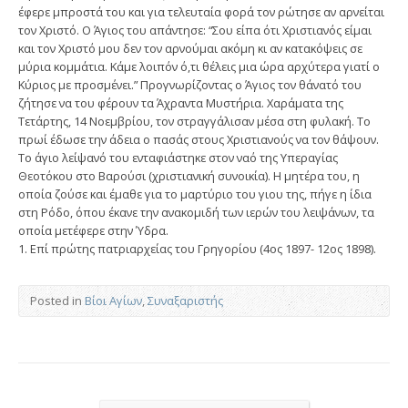
έφερε μπροστά του και για τελευταία φορά τον ρώτησε αν αρνείται
τον Χριστό. Ο Άγιος του απάντησε: “Σου είπα ότι Χριστιανός είμαι
και τον Χριστό μου δεν τον αρνούμαι ακόμη κι αν κατακόψεις σε
μύρια κομμάτια. Κάμε λοιπόν ό,τι θέλεις μια ώρα αρχύτερα γιατί ο
Κύριος με προσμένει.” Προγνωρίζοντας ο Άγιος τον θάνατό του
ζήτησε να του φέρουν τα Άχραντα Μυστήρια. Χαράματα της
Τετάρτης, 14 Νοεμβρίου, τον στραγγάλισαν μέσα στη φυλακή. Το
πρωί έδωσε την άδεια ο πασάς στους Χριστιανούς να τον θάψουν.
Το άγιο λείψανό του ενταφιάστηκε στον ναό της Υπεραγίας
Θεοτόκου στο Βαρούσι (χριστιανική συνοικία). Η μητέρα του, η
οποία ζούσε και έμαθε για το μαρτύριο του γιου της, πήγε η ίδια
στη Ρόδο, όπου έκανε την ανακομιδή των ιερών του λειψάνων, τα
οποία μετέφερε στην Ύδρα.
1. Επί πρώτης πατριαρχείας του Γρηγορίου (4ος 1897- 12ος 1898).
Posted in
Βίοι Αγίων
,
Συναξαριστής