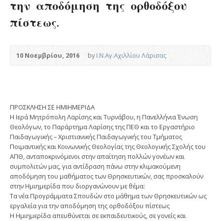
την αποδόμηση της ορθοδόξου
πίστεως.
10 Νοεμβρίου, 2016
by
Ι.Ν.Αγ.Αχιλλίου Λάρισας
ΠΡΟΣΚΛΗΣΗ ΣΕ ΗΜΙΗΜΕΡΙΔΑ
Η Ιερά Μητρόπολη Λαρίσης και Τυρνάβου, η Πανελλήνια Ένωση
Θεολόγων, το Παράρτημα Λαρίσης της ΠΕΘ και το Εργαστήριο
Παιδαγωγικής – Χριστιανικής Παιδαγωγικής του Τμήματος
Ποιμαντικής και Κοινωνικής Θεολογίας της Θεολογικής Σχολής του
ΑΠΘ, ανταποκρινόμενοι στην απαίτηση πολλών γονέων και
συμπολιτών μας, για αντίδραση πάνω στην κλιμακούμενη
αποδόμηση του μαθήματος των Θρησκευτικών, σας προσκαλούν
στην Ημιημερίδα που διοργανώνουν με θέμα:
Τα νέα Προγράμματα Σπουδών στο μάθημα των Θρησκευτικών ως
εργαλεία για την αποδόμηση της ορθοδόξου πίστεως
Η Ημιημερίδα απευθύνεται σε εκπαιδευτικούς, σε γονείς και