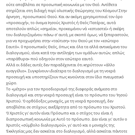
ούτε αποβλέπει σε προσωπική κοινωνία με τον Θεό. Αντίθετα
στηρίζεται στη διδαχή περί ολιστικής Θεώρησης του Kόσμου! Στην
άρνηση , προσωπικού Θεού. Και αν ακόμη χρησιμοποιεί τον όρο
«προσευχή», το όνομα Ιησούς Χριστός ή Θεός Πατέρας, αυτά
αποτελούν απλώς «σημεία», προκειμένου νά «εστιαστεί» ή σκέψη
του διαλογιζομένου πάνω σ’ αυτά, με σκοπό όμως. νά ξεπεραστούν,
για να προχωρήσει στην «ταύτιση» του Θεού με τον «εσώτερο
Εαυτό». 0 προσωπικός Θεός, όπως και όλα τα αλλά αντικείμενα του
διαλογισμού, είναι κατά την αντίληψη των ομάδων αυτών, απλώς
«παράθυρα» πού οδηγούν στον εσώτερο εαυτό.
Αλλά οι δάδες αυτές δεν παραδέχονται ότι κηρύττουν «άλλο
ευαγγέλιο». Συγκρίνουν ιδιαίτερα το διαλογισμό με τη νοερά
προσευχή και υποστηρίζουν πως κινούνται στον ίδιο πνευματικό
χώρο.
Το «μέτρο» για τον προσδιορισμό της διαφοράς ανάμεσα στο
διαλογισμό και στην νοερά προσευχή είναι το πρόσωπο του ‘Ιησού
Χριστού. ‘0 ορθόδοξος μοναχός, με τη νοερά προσευχή, δεν
αποβλέπει σε στόχους ανεξάρτητα από το πρόσωπο του Χριστού.
‘0 Χριστός γι’ αυτόν είναι Πρόσωπο και ο στόχος του είναι ή
διαπροσωπική κοινωνία με Αυτό το πρόσωπο. Δεν είναι γι’ αυτόν ο
Χριστός «σύμβολο διαλογισμού», γι’ αυτό και ο μοναχός της
‘Εκκλησίας μας δεν ασκείται στο διαλογισμό, αλλά ασκείται πάντοτε