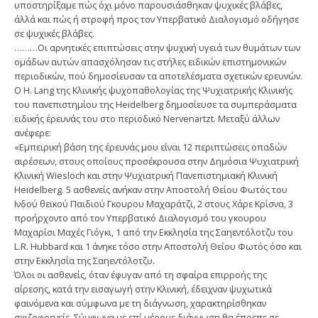
υποστηρίξαμε πώς όχι μόνο παρουσιάσθηκαν ψυχικές βλάβες,
άλλά και πώς ή στροφή προς τον Υπερβατικό Διαλογισμό οδήγησε
σε ψυχικές βλάβες.
………Οι αρνητικές επιπτώσεις στην ψυχική υγειά των θυμάτων των
ομάδων αυτών απασχόλησαν τις στήλες ειδικών επιστημονικών
περιοδικών, πού δημοσίευσαν τα αποτελέσματα σχετικών ερευνών.
Ο Η. Lang της Κλινικής ψυχοπαθολογίας της Ψυχιατρικής Κλινικής
του πανεπιστημίου της Heidelberg δημοσίευσε τα συμπεράσματα
ειδικής έρευνάς του στο περιοδικό Nervenartzt. Μεταξύ άλλων
ανέφερε:
«Εμπειρική βάση της έρευνάς μου είναι 12 περιπτώσεις οπαδών
αιρέσεων, στους οποίους προσέκρουσα στην Δημόσια Ψυχιατρική
Κλινική Wiesloch και στην Ψυχιατρική Πανεπιστημιακή Κλινική
Heidelberg. 5 ασθενείς ανήκαν στην Αποστολή Θείου Φωτός του
Ινδού θεϊκού Παιδιού Γκουρου Μαχαράτζι, 2 στους Χάρε Κρίσνα, 3
προήρχοντο από τον Υπερβατικό Διαλογισμό του γκουρου
Μαχαρίσι Μαχές Γιόγκι, 1 από την Εκκλησία της Σαηεντόλοτζυ του
L.R. Hubbard και 1 άνηκε τόσο στην Αποστολή Θείου Φωτός όσο και
στην Εκκλησία της Σαηεντόλοτζυ.
Όλοι οι ασθενείς, όταν έφυγαν από τη σφαίρα επιρροής της
αίρεσης, κατά την εισαγωγή στην Κλινική, έδειχναν ψυχωτικά
φαινόμενα και σύμφωνα με τη διάγνωση, χαρακτηρίσθηκαν
σχιζοφρενείς. Σύμφωνα με επί μέρους διάγνωση θα έπρεπε σε