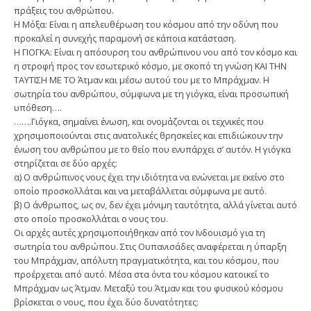
πράξεις του ανθρώπου.
Η Μόξα: Είναι η απελευθέρωση του κόσμου από την οδύνη που
προκαλεί η συνεχής παραμονή σε κάποια κατάσταση.
Η ΓΙΟΓΚΑ: Είναι η απόσυρση του ανθρώπινου νου από τον κόσμο και
η στροφή προς τον εσωτερικό κόσμο, με σκοπό τη γνώση ΚΑΙ ΤΗΝ
ΤΑΥΤΙΣΗ ΜΕ ΤΟ Άτμαν και μέσω αυτού του με το Μπράχμαν. Η
σωτηρία του ανθρώπου, σύμφωνα με τη γιόγκα, είναι προσωπική
υπόθεση….
…….Γιόγκα, σημαίνει ένωση, και ονομάζονται οι τεχνικές που
χρησιμοποιούνται στις ανατολικές θρησκείες και επιδιώκουν την
ένωση του ανθρώπου με το θείο που ενυπάρχει σ’ αυτόν. Η γιόγκα
στηρίζεται σε δύο αρχές:
α) Ο ανθρώπινος νους έχει την ιδιότητα να ενώνεται με εκείνο στο
οποίο προσκολλάται και να μεταβάλλεται σύμφωνα με αυτό.
β) Ο άνθρωπος, ως ον, δεν έχει μόνιμη ταυτότητα, αλλά γίνεται αυτό
στο οποίο προσκολλάται ο νους του.
Οι αρχές αυτές χρησιμοποιήθηκαν από τον Ινδουισμό για τη
σωτηρία του ανθρώπου. Στις Ουπανισάδες αναφέρεται η ύπαρξη
του Μπράχμαν, απόλυτη πραγματικότητα, και του κόσμου, που
προέρχεται από αυτό. Μέσα στα όντα του κόσμου κατοικεί το
Μπράχμαν ως Άτμαν. Μεταξύ του Άτμαν και του φυσικού κόσμου
βρίσκεται ο νους, που έχει δύο δυνατότητες: