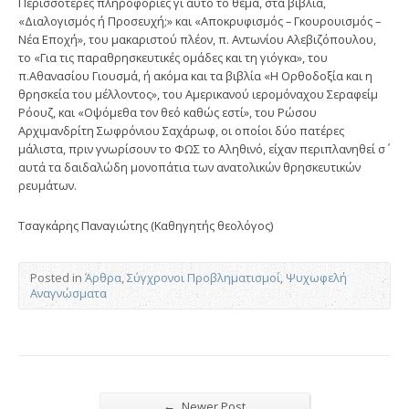
Περισσότερες πληροφορίες γι΄ αυτό το θέμα, στα βιβλία,
«Διαλογισμός ή Προσευχή;» και «Αποκρυφισμός – Γκουρουισμός –
Νέα Εποχή», του μακαριστού πλέον, π. Αντωνίου Αλεβιζόπουλου,
το «Για τις παραθρησκευτικές ομάδες και τη γιόγκα», του
π.Αθανασίου Γιουσμά, ή ακόμα και τα βιβλία «Η Ορθοδοξία και η
θρησκεία του μέλλοντος», του Αμερικανού ιερομόναχου Σεραφείμ
Ρόουζ, και «Οψόμεθα τον θεό καθώς εστί», του Ρώσου
Αρχιμανδρίτη Σωφρόνιου Σαχάρωφ, οι οποίοι δύο πατέρες
μάλιστα, πριν γνωρίσουν το ΦΩΣ το Αληθινό, είχαν περιπλανηθεί σ΄
αυτά τα δαιδαλώδη μονοπάτια των ανατολικών θρησκευτικών
ρευμάτων.
Τσαγκάρης Παναγιώτης (Καθηγητής θεολόγος)
Posted in
Άρθρα
,
Σύγχρονοι Προβληματισμοί
,
Ψυχωφελή
Αναγνώσματα
←
Newer Post