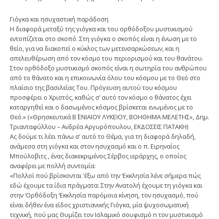
Γιόγκα και ησυχαστική παράδοση
Η διαφορά μεταξύ της γιόγκα και του ορθόδοξου μυστικισμού
εντοπίζεται στο σκοπό. Στη γιόγκα ο σκοπός είναι η ένωση με το
θείο, για να διακοπεί ο κύκλος των μετενσαρκώσεων, και η
απελευθέρωση από τον κόσμο του περιορισμού και του θανάτου.
Στον ορθόδοξο μυστικισμό σκοπός είναι η σωτηρία του ανθρώπου
από το θάνατο και η επικοινωνία όλου του κόσμου με το Θεό στο
πλαίσιο της βασιλείας Του. Πρόγευση αυτού του κόσμου
προσφέρει ο Χριστός, καθώς σ’ αυτό τον κόσμο ο θάνατος έχει
καταργηθεί και ο δασωμένος κόσμος βρίσκεται ενωμένος με το
Θεό.» («Θρησκευτικά Β΄ ΕΝΙΑΙΟΥ ΛΥΚΕΙΟΥ, ΒΟΗΘΗΜΑ ΜΕΛΕΤΗΣ», Δημ.
Τριανταφύλλου – Ανδρέα Αργυρόπουλου, ΕΚΔΟΣΕΙΣ ΠΑΤΑΚΗ)
Ας δούμε τι λέει πάνω σ’ αυτό το Θέμα, για τη διαφορά δηλαδή,
ανάμεσα στη γιόγκα και στον ησυχασμό και ο π. Ειρηναίος
Μπούλοβιτς , ένας διακεκριμένος Σέρβος ιεράρχης, ο οποίος
αναφέρει με πολλή συντομία:
«Πολλοί πού βρίσκονται ‘έξω από την ‘Εκκλησία λένε σήμερα πώς
εδώ έχουμε τα ίδια πράγματα: Στην Ανατολή έχουμε τη γιόγκα και
στην ‘Ορθόδοξη ‘Εκκλησία παρόμοια κίνηση, τον ησυχασμό, πού
είναι δήθεν ένα είδος χριστιανικής Γιόγκα, μία ψυχοσωματική
τεχνική, πού μας Θυμίζει τον Ισλαμικό σουφισμό n τον μυστικισμό