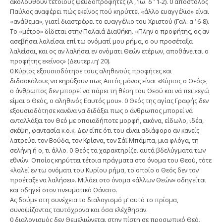
ακολουθούν τέτοιους ψευδοπροφήτες (Α , ‘Ιω. δ ‘ 1-2). 0 απόστολος
Παύλος αναφέρει πώς εκείνος πού κηρύττει «άλλο ευαγγέλιο» είναι
«ανάθεμα», γιατί διαστρέφει το ευαγγέλιο του Χριστού (Γαλ. α ‘ 6-8).
Το «μέτρο» δίδεται στην Παλαιά Διαθήκη. «Πλην ο προφήτης, ος αν
ασεβήσει λαλείσαι επί τω ονόματί μου ρήμα, ο ου προσέταξα
λαλείσαι, και ος αν λαλήσει εν ονόματι Θεών ετέρων, αποθάνειται ο
προφήτης εκείνος» (Δευτερ.ιη’ 20).
0 Κύριος εξουσιοδότησε τους αληθινούς προφήτες και
διδασκάλους να κηρύξουν πως Αυτός μόνος είναι «Κύριος ο Θεός»,
ο άνθρωπος δεν μπορεί να πάρει τη θέση του Θεού και νά πει «εγώ
είμαι ο Θεός, ο αληθινός Εαυτός μου». 0 Θεός της αγίας Γραφής δεν
εξουσιοδότησε κανένα να διδάξει πως ο άνθρωπος μπορεί νά
ανταλλάξει τον Θεό με οποιαδήποτε μορφή, εικόνα, είδωλο, ιδέα,
σκέψη, φαντασία κ.ο.κ. Δεν είπε ότι του είναι αδιάφορο αν κανείς
λατρεύει τον Βούδα, τον Κρίσνα, τον Σάϊ Μπάμπα, μια φλόγα, τη
σελήνη ή ο, τι άλλο. 0 Θεός τα χαρακτηρίζει αυτά βδελύγματα των
εθνών. Οποίος κηρύττει τέτοια πράγματα στο όνομα του Θεού, τότε
«λαλεί εν τω ονόματι του Κυρίου ρήμα, το οποίο ο Θεός δεν τον
προέταξε να λαλήσει». Μιλάει στο όνομα «άλλων Θεών» οδηγείται
και οδηγεί στον πνευματικό Θάνατο.
Ας δούμε στη συνέχεια το διαλογισμό μ’ αυτό το πρίσμα,
συνοψίζοντας ταυτόχρονα και όσα ελέχθησαν.
0 διαλογισμός δεν Θεμελιώνεται στην πίστη σε προσωπικό Θεό,