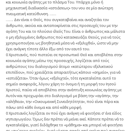
και κοινωνία αγάπης με το πλάσμα Του. Υπάρχει μόνο ή
μηχανιστική διαδικασία «εστιάσεως» του νου σε μία ανώτερη
πνευματική κατεύθυνση. ……
……. Δεν είναι ο Θεός, που συγκαταβαίνει και αναζητάει τον
άνθρωπο, ακούει και ανταποκρίνεται στις προσευχές του με την
αγάπη Του και το πλούσιο έλεός Του. Είναι ο άνθρωπος και μάλιστα
ο μη εξελιγμένος άνθρωπος πού κατασκευάζει Θεούς, για νά τούς
χρησιμοποιήσει ως βοηθητικά μέσα νά «εξελιχθεί», ώστε νά μην
έχει ανάγκη τίποτε άλλο έξω από τον εαυτό του.
0 Χριστιανός, πού πιστεύει σε προσωπικό Θεό και αποβλέπει στην
κοινωνία αγάπης μέσω της προσευχής, λογίζεται από τούς
ανθρώπους του διαλογισμού άτομο «κατώτερου εξελικτικού
επιπέδου», πού χρειάζεται απαραιτήτως κάποιο «σημείο», για νά
«εστιάζεται». Όταν όμως «εξελιχτεί», τότε εγκαταλείπει αυτό το
σημείο αναφοράς, λόγου χάρη το όνομα ή τη μορφή του Ιησού
Χριστού, παύει νά αποβλέπει στην ανάπτυξη κοινωνίας αγάπης με
Αυτόν και προχωράει στο διαλογισμό με βάση την «αγάπη», την
«αλήθεια», την «Οικουμενική Συνειδητότητα», πού είναι πέρα και
πάνω από κάθε όνομα και από κάθε μορφή.
0 Χριστιανός λογίζεται ον πού έχει ανάγκη νά φοιτήσει σ’ ένα είδος
νηπιαγωγείου. Όμως δεν πρέπει νά μείνει εκεί. Κάποτε πρέπει νά το
εγκαταλείψει, γιατί διδάχθηκε το «μάθημα» και μπορεί νά φοιτήσει
σε «ανώτερο σχολείο». Αυτό γίνεται σαφές από εκείνα πού αναφέρει