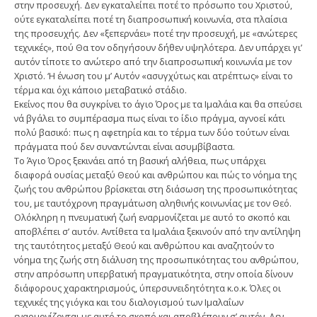
στην προσευχή. Δεν εγκαταλείπει ποτέ το πρόσωπο του Χριστού,
ούτε εγκαταλείπει ποτέ τη διαπροσωπική κοινωνία, στα πλαίσια
της προσευχής. Δεν «ξεπερνάει» ποτέ την προσευχή, με «ανώτερες
τεχνικές», πού Θα τον οδηγήσουν δήθεν υψηλότερα. Δεν υπάρχει γι’
αυτόν τίποτε το ανώτερο από την διαπροσωπική κοινωνία με τον
Χριστό. ‘Η ένωση του μ’ Αυτόν «ασυγχύτως και ατρέπτως» είναι το
τέρμα και όχι κάποιο μεταβατικό στάδιο.
Εκείνος που θα συγκρίνει το άγιο Όρος με τα Ιμαλάια και θα σπεύσει
νά βγάλει το συμπέρασμα πως είναι το ίδιο πράγμα, αγνοεί κάτι
πολύ βασικό: πως η αφετηρία και το τέρμα των δύο τούτων είναι
πράγματα πού δεν συναντώνται είναι ασυμβίβαστα.
Το Άγιο Όρος ξεκινάει από τη βασική αλήθεια, πως υπάρχει
διαφορά ουσίας μεταξύ Θεού και ανθρώπου και πώς το νόημα της
ζωής του ανθρώπου βρίσκεται στη διάσωση της προσωπικότητας
του, με ταυτόχρονη πραγμάτωση αληθινής κοινωνίας με τον Θεό.
Ολόκληρη η πνευματική ζωή εναρμονίζεται με αυτό το σκοπό και
αποβλέπει σ’ αυτόν. Αντίθετα τα Ιμαλάια ξεκινούν από την αντίληψη
της ταυτότητος μεταξύ Θεού και ανθρώπου και αναζητούν το
νόημα της ζωής στη διάλυση της προσωπικότητας του ανθρώπου,
στην απρόσωπη υπερβατική πραγματικότητα, στην οποία δίνουν
διάφορους χαρακτηρισμούς, ύπερσυνειδητότητα κ.ο.κ. Όλες οι
τεχνικές της γιόγκα και του διαλογισμού των Ιμαλαΐων
εναρμονίζονται με αυτό το σκοπό και αποβλέπουν σ’ αυτόν. Δεν