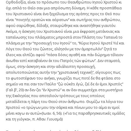
Ορθοδοξία, είναι το πρόσωπο του Θεανθρώπου Ιησού Χριστού κι
όχι απλά το Θείο σαν μια απρόσωπη δύναμη. Η κάθε προσπάθεια
του Χριστιανού είναι ένα ξεχείλισμα της αγάπης προς το Θεό που
είναι “ποιητής ορατών και αόρατων” και σωτήρας του ανθρώπου,
αφού σαρώθηκε, δίδαξε, σταυρώθηκε και αναστήθηκε γιαυτόν.
Ακόμα, η άσκηση του Χριστιανού είναι μια έκφραση μετάνοιας και
ταπείνωσης του πλάσματος μπροστά στον Πλάστη του Ταπεινά το
πλάσμα με την “προσευχή του Ιησού” το, “Κύριε Ιησού Χριστέ Υιέ και
Λόγε του Θεού του ζώντος, ελέησόν με τον άμαρτωλόν” ζητά το
έλεος και ελπίζει αφού “πάσα δόσις αγαθή και πάν δώρημα τέλειον
άνωθεν εστί καταβαίνον έκ του Πατρός τών φώτων”. Δεν σταματά,
όμως, στην άσκηση και στην αδιάλειπτη προσευχή,
απολυτοποιώντας αυτήν την “χριστιανική τεχνική”, σίγουρος πως
το φωτοστέφανο του ανήκει, γνωρίζει πως ποτέ δε θα φτάσει στο
σημείο να πει σαν τον Παύλο “ζώ ούκέτι έγώ, ζεί δε έν έμοι Χριστός”
(Γαλ β’, 20) αν δεν ζει “έν Χριστώ” κι αν δεν συμμετέχει στα μυστήρια
της Εκκλησίας που αποτελούν τρόπους με τους οποίους
μεταδίδεται η Χάρη του Θεού στον άνθρωπο. Θυμίζω τα λόγια του
Χριστού «ο τρώγων μου την σάρκα και πίνων μου το αίμα εν εμοί
μένει καγω εν αυτώ»(Ιωαν. 6, 56). («Για τις παραθρησκευτικές ομάδες
και τη γιόγκα», π. Αθαν. Γιουσμά)