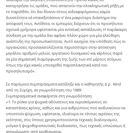
κατηγορήσει τις ομάδες, πού απαιτούν την ολοκληρωτική ρήξη με
το παρελθόν, ότι δεν δίνουν στους ενδιαφερόμενους καμία
δυνατότητα νά επανεξετάσουν σ’ ένα μακρύτερο διάστημα την
απόφασή τους. Αντίθετα, οι εμπειρίες δείχνουν ότι οι προσήλυτοι
σχετικά γρήγορα υφίστανται μία εντατική εκπαίδευση. Η παράκαιρη
σύνδεση με την ομάδα δεν αφήνει πλέον χώρο για μία ελεύθερη
ανάπτυξη της προσωπικότητας. Αυτό ενισχύει την υπόθεση πώς οι
οργανώσεις προσανατολίζονται περισσότερο στην απόκτηση
μεγάλου αριθμού μελών, εργατικού δυναμικού και κέρδους παρά
σε μία σημαντική διαμόρφωση της ζωής των επί μέρους ατόμων,
όπως την είχε κανείς υποσχεθεί παραπλανητικά κατά τον
προσηλυτισμό».
Σε παρόμοια συμπεράσματα κατέληξε και ο καθηγητής Δ ρ . Kind
από τη Ζυρίχη, σε γνωμοδότηση του 1989:
Συμπερασματικά αναφέρεται στη γνωμοδότηση:
«1. Το ρίσκο για ψυχικά αδύνατους και ευρισκόμενους σε
καταστάσεις κρίσης, καθώς και για ανθρώπους πού κινδυνεύουν να
υποστούν ψύχωση, υφίσταται, ιδιαίτερα σε τέτοιες αιρέσεις της
νεότητας, στις όποιες χρησιμοποιούνται τεχνικές διαλογισμού,
γιόγκα ή ψυχοθεραπευτικές διαδικασίες, πως τεχνικές υπνώσεως ή
απομόνωσης από ερεθίσματα».