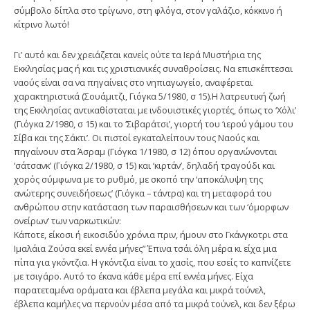
σύμβολο δίπλα στο τρίγωνο, στη φλόγα, στον γαλάζιο, κόκκινο ή
κίτρινο λωτό!
Γι’ αυτό και δεν χρειάζεται κανείς ούτε τα Ιερά Μυστήρια της
Εκκλησίας μας ή και τις χριστιανικές συναθροίσεις. Να επισκέπτεσαι
ναούς είναι σα να πηγαίνεις στο νηπιαγωγείο, αναφέρεται
χαρακτηριστικά (Σουάμιτζι, Γιόγκα 5/1980, σ 15).Η λατρευτική ζωή
της Εκκλησίας αντικαθίσταται με ινδουιστικές γιορτές, όπως το ‘Χόλι’
(Γιόγκα 2/1980, σ 15) και το ‘Σιβαράτσι’, γιορτή του ‘ιερού γάμου του
Σίβα και της Σάκτι’. Οι πιστοί εγκαταλείπουν τους Ναούς και
πηγαίνουν στα Άσραμ (Γιόγκα 1/1980, σ 12) όπου οργανώνονται
‘σάτσανκ’ (Γιόγκα 2/1980, σ 15) και ‘κιρτάν’, δηλαδή τραγούδι και
χορός σύμφωνα με το ρυθμό, με σκοπό την ‘αποκάλυψη της
ανώτερης συνειδήσεως’ (Γιόγκα – τάντρα) και τη μεταφορά του
ανθρώπου στην κατάσταση των παραισθήσεων και των ‘όμορφων
ονείρων’ των ναρκωτικών:
Κάποτε, είκοσι ή εικοσιδύο χρόνια πριν, ήμουν στο Γκάνγκοτρι στα
Ιμαλάια Ζούσα εκεί εννέα μήνες” Έπινα τσάι όλη μέρα κι είχα μια
πίπα για γκόντζια. Η γκόντζια είναι το χασίς, που εσείς το καπνίζετε
με τσιγάρο. Αυτό το έκανα κάθε μέρα επί εννέα μήνες. Είχα
παρατεταμένα οράματα και έβλεπα μεγάλα και μικρά τούνελ,
έβλεπα καμήλες να περνούν μέσα από τα μικρά τούνελ, και δεν ξέρω