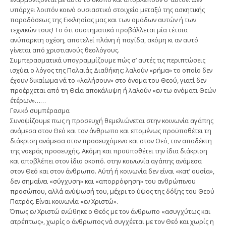
υπάρχει λοιπόν κοινό ουσιαστικό στοιχείο μεταξύ της ασκητικής
παραδόσεως της Εκκλησίας μας και των ομάδων αυτών ή των
τεχνικών τους! Το ότι συστηματικά προβάλλεται μία τέτοια
ανύπαρκτη σχέση, αποτελεί πλάνη ή παγίδα, ακόμη κι αν αυτό
γίνεται από χριστιανούς θεολόγους.
Συμπερασματικά υπογραμμίζουμε πώς σ’ αυτές τις περιπτώσεις
ισχύει ο λόγος της Παλαιάς Διαθήκης: λαλούν «ρήμα» το οποίο δεν
έχουν δικαίωμα νά το «λαλήσουν» στο όνομα του Θεού, γιατί δεν
προέρχεται από τη Θεία αποκάλυψη ή λαλούν «εν τω ονόματι Θεών
έτέρων»……
Γενικό συμπέρασμα
Συνοψίζουμε πως η προσευχή θεμελιώνεται στην κοινωνία αγάπης
ανάμεσα στον Θεό και τον άνθρωπο και επομένως προϋποθέτει τη
διάκριση ανάμεσα στον προσευχόμενο και στον Θεό, τον αποδέκτη
της νοεράς προσευχής. Ακόμη και προϋποθέτει την ίδια διάκριση
και αποβλέπει στον ίδιο σκοπό. στην κοινωνία αγάπης ανάμεσα
στον Θεό και στον άνθρωπο. Αύτή ή κοινωνία δεν είναι «κατ’ ουσία»,
δεν σημαίνει «σύγχυση» και «απορρόφηση» του ανθρώπινου
προσώπου, αλλά ανύψωσή του, μέχρι το ύψος της δόξης του Θεού
Πατρός. Είναι κοινωνία «εν Χριστώ».
Όπως εν Χριστώ ενώθηκε ο Θεός με τον άνθρωπο «ασυγχύτως και
ατρέπτως», χωρίς ο άνθρωπος νά συγχέεται με τον Θεό και χωρίς η