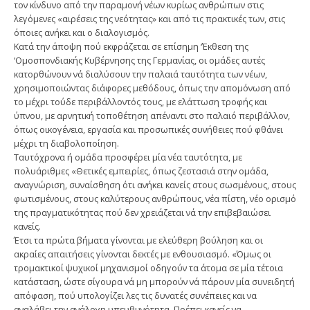
τον κίνδυνο από την παραμονή νέων κυρίως ανθρώπων στις
λεγόμενες «αιρέσεις της νεότητας» και από τις πρακτικές των, στις
όποιες ανήκει και ο διαλογισμός.
Κατά την άποψη πού εκφράζεται σε επίσημη ‘Έκθεση της
‘Ομοσπονδιακής Κυβέρνησης της Γερμανίας, οι ομάδες αυτές
κατορθώνουν νά διαλύσουν την παλαιά ταυτότητα των νέων,
χρησιμοποιώντας διάφορες μεθόδους, όπως την απομόνωση από
το μέχρι τούδε περιβάλλοντός τους, με ελάττωση τροφής και
ύπνου, με αρνητική τοποθέτηση απέναντι στο παλαιό περιβάλλον,
όπως οικογένεια, εργασία και προσωπικές συνήθειες πού φθάνει
μέχρι τη διαβολοποίηση.
Ταυτόχρονα ή ομάδα προσφέρει μία νέα ταυτότητα, με
πολυάριθμες «Θετικές εμπειρίες, όπως ζεστασιά στην ομάδα,
αναγνώριση, συναίσθηση ότι ανήκει κανείς στους σωσμένους, στους
φωτισμένους, στους καλύτερους ανθρώπους, νέα πίστη, νέο ορισμό
της πραγματικότητας πού δεν χρειάζεται νά την επιβεβαιώσει
κανείς.
Έτσι τα πρώτα βήματα γίνονται με ελεύθερη βούληση και οι
ακραίες απαιτήσεις γίνονται δεκτές με ενθουσιασμό. «Όμως οι
τρομακτικοί ψυχικοί μηχανισμοί οδηγούν τα άτομα σε μία τέτοια
κατάσταση, ώστε σίγουρα νά μη μπορούν νά πάρουν μία συνειδητή
απόφαση, πού υπολογίζει λες τις δυνατές συνέπειες και να
αναλάβει την ανάλογη υπευθυνότητα. Πρέπει κανείς να