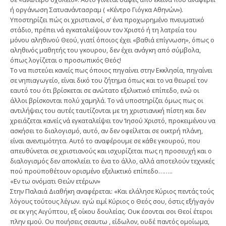
ή οργάνωση Σατυανάντασραμ ( «Κέντρο Γιόγκα Αθηνών»).
Υποστηρίζει πώς οι χριστιανοί, σ’ ένα προχωρημένο πνευματικό
στάδιο, πρέπει νά εγκαταλείψουν τον Χριστό ή τη λατρεία του
μόνου αληθινού Θεού, γιατί όποιος έχει «βαθιά επίγνωση», όπως ο
αληθινός μαθητής του γκουρου, δεν έχει ανάγκη από σύμβολα,
όπως λογίζεται ο προσωπικός Θεός!
Το να πιστεύει κανείς πως όποιος πηγαίνει στην Εκκλησία, πηγαίνει
σε νηπιαγωγείο, είναι δικό του ζήτημα όπως και το να θεωρεί τον
εαυτό του ότι βρίσκεται σε ανώτατο εξελικτικό επίπεδο, ενώ οι
άλλοι βρίσκονται πολύ χαμηλά. Το νά υποστηρίζει όμως πως οι
αντιλήψεις του αυτές ταυτίζονται με τη χριστιανική πίστη και δεν
χρειάζεται κανείς νά εγκαταλείψει τον ‘Ιησού Χριστό, προκειμένου να
ασκήσει το διαλογισμό, αυτό, αν δεν οφείλεται σε οικτρή πλάνη,
είναι ανεντιμότητα. Αυτό το αναφέρουμε σε κάθε γκουρού, που
απευθύνεται σε χριστιανούς και ισχυρίζεται πως η προσευχή και ο
διαλογισμός δεν αποκλείει το ένα το άλλο, αλλά αποτελούν τεχνικές
πού προϋποθέτουν ορισμένο εξελικτικό επίπεδο……..
«Εν τω ονόματι Θεών ετέρων»
Στην Παλαιά Διαθήκη αναφέρεται: «Και ελάλησε Κύριος πεντάς τούς
λόγους τούτους λέγων. εγώ ειμί Κύριος ο Θεός σου, όστις εξήγαγόν
σε εκ γης Αιγύπτου, εξ οίκου δουλείας. Ουκ έσονται σοι Θεοί έτεροι
πλην εμού. Ου ποιήσεις σεαυτω , είδωλον, ουδέ παντός ομοίωμα,