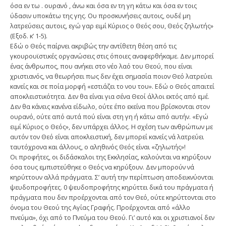
όσα εν τω . ουρανό , άνω και όσα εν τη γη κάτω και όσα εν τοις
ύδασιν υποκάτω της γης. Ου προσκυνήσεις αυτοις, ουδέ μη
λατρεύσεις αυτοις, εγώ γαρ ειμί Κύριος ο Θεός σου, Θεός ζηλωτής»
(Εξοδ. κ’ 1-5).
Εδώ ο Θεός παίρνει ακριβώς την αντίθετη θέση από τις
γκουρουϊστικές οργανώσεις στις όποιες αναφερθήκαμε. Δεν μπορεί
ένας άνθρωπος, που ανήκει στο νέο λαό του Θεού, που είναι
χριστιανός, να θεωρήσει πως δεν έχει σημασία ποιον Θεό λατρεύει
κανείς και σε ποία μορφή «εστιάζει το νου του». Εδώ ο Θεός απαιτεί
αποκλειστικότητα. Δεν θα είναι για σένα Θεοί άλλοι εκτός από εμέ.
Δεν θα κάνεις κανένα είδωλο, ούτε έπο εκείνα που βρίσκονται στον
ουρανό, ούτε από αυτά πού είναι στη γη ή κάτω από αυτήν. «Εγώ
ειμί Κύριος ο Θεός», δεν υπάρχει άλλος. Η σχέση των ανθρώπων με
αυτόν τον Θεό είναι αποκλειστική, δεν μπορεί κανείς νά λατρεύει
ταυτόχρονα και άλλους, ο αληθινός Θεός είναι «ζηλωτής»!
Οι προφήτες, οι διδάσκαλοι της Εκκλησίας, καλούνται να κηρύξουν
όσα τους εμπιστεύθηκε ο Θεός να κηρύξουν. Δεν μπορούν νά
κηρύττουν αλλά πράγματα. Σ’ αυτή την περίπτωση αποδεικνύονται
ψευδοπροφήτες. 0 ψευδοπροφήτης κηρύττει δικά του πράγματα ή
πράγματα που δεν προέρχονται από τον Θεό, ούτε κηρύττονται στο
όνομα του Θεού της Αγίας Γραφής. Προέρχονται από «άλλο
πνεύμα», όχι από το Πνεύμα του Θεού. Γι’ αυτό και οι χριστιανοί δεν