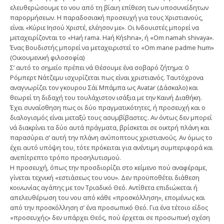
ελευθερώσουμε το νου από τη βίαιη επίθεση των υποσυνείδητων
παρορμήσεων. Η παραδοσιακή προσευχή για τους Χριστιανούς,
είναι «Κύριε Ιησού Χριστέ, ελέησον με». Οι Ινδουιστές μπορεί να
μεταχειρίζονται το «Haή rama. Haή Κήshna», ή «Om namah shivaya».
Ένας Βουδιστής μπορεί να μεταχειριστεί το «Om mane padme hum»
(Οικουμενική φιλοσοφία)
Σ’ αυτό το σημείο πρέπει νά Θέσουμε ένα σοβαρό ζήτημα: 0
Ρόμπερτ Νάτζεμυ ισχυρίζεται πως είναι χριστιανός. Ταυτόχρονα
αναγνωρίζει τον γκουρου Σάϊ Μπάμπα ως Aνatar (Δάσκαλο) και
θεωρεί τη διδαχή του τουλάχιστον ισάξια με την Καινή Διαθήκη.
Έχει συναίσθηση πως οι δύο πραγματικότητες, ή προσευχή και ο
διαλογισμός είναι μεταξύ τους ασυμβίβαστες;. Αν όντως δεν μπορεί
νά διακρίνει τα δύο αυτά πράγματα, βρίσκεται σε οικτρή πλάνη και
παρασύρει σ’ αυτή την πλάνη ανύποπτους χριστιανούς. Αν όμως το
έχει αυτό υπόψη του, τότε πρόκειται για ανέντιμη συμπεριφορά και
ανεπίτρεπτο τρόπο προσηλυτισμού.
Η προσευχή, όπως την προσδιορίζει στο κείμενο πού αναφέραμε,
γίνεται τεχνική «εστιάσεως του νου». Δεν προϋποθέτει διάθεση
κοινωνίας αγάπης με τον Τριαδικό Θεό. Αντίθετα επιδιώκεται ή
απελευθέρωση του νου από κάθε «προσκόλληση», επομένως και
από την προσκόλληση σ’ ένα προσωπικό Θεό. Για ένα τέτοιο είδος
«προσευχής» δεν υπάρχει Θεός, πού έρχεται σε προσωπική σχέση