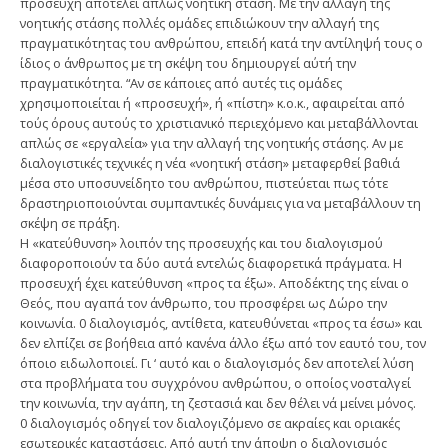
προσευχή αποτελεί απλώς νοητική στάση. Με την αλλαγή της
νοητικής στάσης πολλές ομάδες επιδιώκουν την αλλαγή της
πραγματικότητας του ανθρώπου, επειδή κατά την αντίληψή τους ο
ίδιος ο άνθρωπος με τη σκέψη του δημιουργεί αύτή την
πραγματικότητα. “Αν σε κάποιες από αυτές τις ομάδες
χρησιμοποιείται ή «προσευχή», ή «πίστη» κ.ο.κ., αφαιρείται από
τούς όρους αυτούς το χριστιανικό περιεχόμενο και μεταβάλλονται
απλώς σε «εργαλεία» για την αλλαγή της νοητικής στάσης. Αν με
διαλογιστικές τεχνικές η νέα «νοητική στάση» μεταφερθεί βαθιά
μέσα στο υποσυνείδητο του ανθρώπου, πιστεύεται πως τότε
δραστηριοποιούνται συμπαντικές δυνάμεις για να μεταβάλλουν τη
σκέψη σε πράξη.
Η «κατεύθυνση» λοιπόν της προσευχής και του διαλογισμού
διαφοροποιούν τα δύο αυτά εντελώς διαφορετικά πράγματα. Η
προσευχή έχει κατεύθυνση «προς τα έξω». Αποδέκτης της είναι ο
Θεός, που αγαπά τον άνθρωπο, του προσφέρει ως Δώρο την
κοινωνία. 0 διαλογισμός, αντίθετα, κατευθύνεται «προς τα έσω» και
δεν ελπίζει σε βοήθεια από κανένα άλλο έξω από τον εαυτό του, τον
όποιο ειδωλοποιεί. Γι ‘ αυτό και ο διαλογισμός δεν αποτελεί λύση
στα προβλήματα του συγχρόνου ανθρώπου, ο οποίος νοσταλγεί
την κοινωνία, την αγάπη, τη ζεστασιά και δεν θέλει νά μείνει μόνος.
0 διαλογισμός οδηγεί τον διαλογιζόμενο σε ακραίες και οριακές
εσωτερικές καταστάσεις. Από αυτή την άποψη ο διαλογισμός