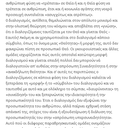
ανθρώπινη φύση να «τρέπεται» σε Θεία ή και η Θεία φύση να
τρέπεται σε ανθρώπινη, έτσι και ή κοινωνία αγάπης στη νοερά
προσευχή συντελείται «ασυγχύτως και ατρέπτως».
0 διαλογισμός, αντίθετα, θεμελιώνεται στον απόλυτο μονισμό και
στην ολιστική θεώρηση του κόσμου και αποβλέπει στη «γνώση»,
ότι ο διαλογιζόμενος ταυτίζεται με τον Θεό και γίνεται Θεός –
Εαυτός! Ακόμη κι αν χρησιμοποιείται στο διαλογισμό κάποιο
σύμβολο, όπως το όνομα μιας «Θεότητας» ή μορφή της, αυτό δεν
φανερώνει πίστη σε προσωπικό Θεό. Οι γκουρουϊστικές και άλλες
ομάδες ισχυρίζονται πώς αυτός αποτελεί κατώτερη μορφή
διαλογισμού και γίνεται επειδή πολλοί δεν μπορούν νά
διαλογιστούν απ’ ευθείας στην απρόσωπη Συνειδητότητα ή στην
«ανεκδήλωτη θεότητα». Και σ’ αυτές τις περιπτώσεις ο
διαλογιζόμενος σε κάποια φάση του διαλογισμού καλείται νά
ξεπεράσει τη «μορφή» ή το «σύμβολο» του διαλογισμού και να
ταυτισθεί με αυτό και με ολόκληρο το σύμπαν, «διευρύνοντας» τη
«συνείδησή» του και ξεπερνώντας την ιδιαιτερότητα ή την
προσωπικότητά του. Έτσι ο διαλογισμός δεν εξυψώνει την
προσωπικότητα του ανθρώπου, αλλά παίρνει εχθρική στάση
απέναντί της, στόχος του είναι ή εξουδετέρωση ή διάλυση της
προσωπικότητάς του στην «απρόσωπη υπερσυνειδητότητα».
Αυτό πού οι διάφορες παραθρησκευτικές ομάδες ονομάζουν