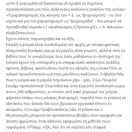
ώστε ή εναγομένη νά δικαιούται νά προβεί σε δημόσια
προειδοποίηση για τούς ανάλογους κινδύνους εναντίον της υγείας».
«’0 χαρακτηρισμός της κίνησης του Υ.Δ. ως “ψυχοαίρεση” – το ίδιο
ισχύει και για τον χαρακτηρισμό ως “ψυχοομάδα” – δεν μπορεί νά
προσβληθεί νομικά».» ( «Διαλογισμός ή Προσευχή;», + π. Αντωνίου
Αλεβιζόπουλου)
Έχουν επίσης παρατηρηθεί και τα εξής
Επειδή η γιόγκα είναι συνδεδεμένη απ’ αρχής με αποκρυφιστικές
(δαιμονικές) δυνάμεις και με τη μαγεία, είναι γνωστό, αλλά κι από τα
βιβλία τους το γνωρίζουμε, πως όσοι μαθαίνουν το σύστημα της
γιόγκα έχουν την υπόσχεση για υπερφυσικές ικανότητες (σιδδίς),
εφόσον, βέβαια, ακολουθούν πιστά τις οδηγίες της γιόγκα Όλοι οι
ειδικοί προειδοποιούν για τους μεγάλους κινδύνους. 0 Αβαλόν λέει
πως η γιόγκα και η μαγεία πηγαίνουν χέρι – χέρι. 0 Σρι Πουρόιτ
Σουάμι προειδοποιεί: Στην Ινδία και στην Ευρώπη συνάντησα γύρω
στους 300 ανθρώπους, οι οποίοι από κακό χειρισμό της γιόγκα
φέρνουν επάνω τους μόνιμες διαταραχές, παρόλο που οι γιατροί σε
εξετάσεις που έκαναν δεν τους βρίσκουν οργανικά τίποτα το
ανώμαλο. 0 Σουάμι Πραβονανάντας λέει: Η γιόγκα και ο
Μυστικισμός μπορούν να προκαλέσουν βλάβες στον εγκέφαλο και
ανίατη αρρώστια, όταν κάποιος εφαρμόσει τη μέθοδο τους
εσφαλμένα. 0 Ρήκερ, πάλι, λέει ότι σε περίπτωση ελαφρά