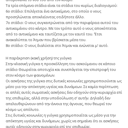
Τα τρία επόμενα στάδια είναι τα στάδια του κυρίως διαλογισμού:
6ο στάδιο: Επιλέγεται ένα αντικείμενο, στο οποίο ο νους
προσηλώνεται αποκλείοντας οτιδήποτε άλλο.
7ο στάδιο: Ο νους συγκεντρώνεται από την περιφέρεια αυτού του
αντικειμένου στο κέντρο. Με τον τρόπο αυτό ο νους αποκόπτεται
από το αντικείμενο και ταυτίζεται με τον εαυτό του. ‘Έτσι
ανακαλύπτει το Άτμαν που βρίσκεται μέσα του.
8ο στάδιο: Ο νους διαλύεται στο Άτμαν και ενώνεται μ’ αυτό.
Η παράxρnσn (κακή χρήση) τnς γιόγκα
Στην κλασική γιόγκα η προσκόλληση του ασκούμενου σε κάποιο
στάδιο Θεωρείται αποτυχία και συνεπάγεται την επιστροφή του
στον κόσμο των φαινομένων.
Οι ασκήσεις της γιόγκα στις δυτικές κοινωνίες χρησιμοποιούνται ως
μέσο για την απόκτηση υγείας και δυνάμεων. Σε καμία περίπτωση
οι απλές αυτές σωματικές ασκήσεις δεν οδηγούν στην κυριαρχία επί
της επιθυμίας, αλλά στην υποδούλωση σ’ αυτήν. Δηλαδή δεν
απελευθερώνουν από την έννοια της άγνοιας, που θεωρεί τον
κόσμο ως απόλυτο.
Στις δυτικές κοινωνίες η γιόγκα χρησιμοποιείται ως μέσο για την
απόκτηση υγείας και δυνάμεων, χωρίς να σημαίνει ότι οι ασκήσεις
αυτές οδηγούν στην κυριαρχία επί της επιθυμίας.