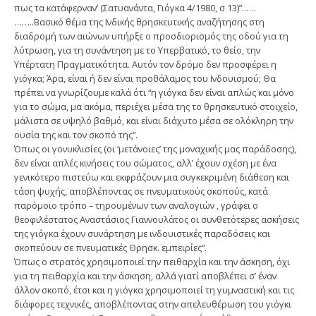
πως τα κατάφερναν’ (Σατυανάντα, Γιόγκα 4/1980, σ 13)”..….
……..Βασικό θέμα της Ινδικής θρησκευτικής αναζήτησης στη
διαδρομή των αιώνων υπήρξε ο προσδιορισμός της οδού για τη
λύτρωση, για τη συνάντηση με το Υπερβατικό, το θείο, την
Υπέρτατη Πραγματικότητα. Αυτόν τον δρόμο δεν προσφέρει η
γιόγκα; Άρα, είναι ή δεν είναι προθάλαμος του Ινδουισμού; Θα
πρέπει να γνωρίζουμε καλά ότι “η γιόγκα δεν είναι απλώς και μόνο
για το σώμα, μα ακόμα, περιέχει μέσα της το θρησκευτικό στοιχείο,
μάλιστα σε υψηλό βαθμό, και είναι διάχυτο μέσα σε ολόκληρη την
ουσία της και τον σκοπό της”.
Όπως οι γονυκλισίες (οι ‘μετάνοιες’ της μοναχικής μας παράδοσης),
δεν είναι απλές κινήσεις του σώματος, αλλ’ έχουν σχέση με ένα
γενικότερο πιστεύω και εκφράζουν μια συγκεκριμένη διάθεση και
τάση ψυχής, αποβλέποντας σε πνευματικούς σκοπούς, κατά
παρόμοιο τρόπο – τηρουμένων των αναλογιών , γράφει ο
θεοφιλέστατος Αναστάσιος Γιαννουλάτος οι συνθετότερες ασκήσεις
της γιόγκα έχουν συνάρτηση με ινδουιστικές παραδόσεις και
σκοπεύουν σε πνευματικές Θρησκ. εμπειρίες”.
Όπως ο στρατός χρησιμοποιεί την πειθαρχία και την άσκηση, όχι
για τη πειθαρχία και την άσκηση, αλλά γιατί αποβλέπει σ’ έναν
άλλον σκοπό, έτσι και η γιόγκα χρησιμοποιεί τη γυμναστική και τις
διάφορες τεχνικές, αποβλέποντας στην απελευθέρωση του γιόγκι