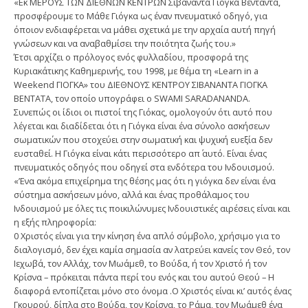
«Εκ ΜΕΡΟΥΣ ΤΩΝ ΔΙΕΘΝΩΝ ΚΕΝΤΡΩΝ Σιβανάντα Γιόγκα Βεντάντα,
προσφέρουμε το Μάθε Γιόγκα ως έναν πνευματικό οδηγό, για
όποιον ενδιαφέρεται να μάθει σχετικά με την αρχαία αυτή πηγή
γνώσεων και να αναβαθμίσει την ποιότητα ζωής του.»
Έτσι αρχίζει ο πρόλογος ενός φυλλαδίου, προσφορά της
Κυριακάτικης Καθημερινής, του 1998, με θέμα τη «Learn in a
Weekend ΓΙΟΓΚΑ» του ΔΙΕΘΝΟΥΣ ΚΕΝΤΡΟΥ ΣΙΒΑΝΑΝΤΑ ΓΙΟΓΚΑ
ΒΕΝΤΑΤΑ, τον οποίο υπογράφει ο SWAMI SARADANANDA.
Συνεπώς οι ίδιοι οι πιστοί της Γιόκας, ομολογούν ότι αυτό που
λέγεται και διαδίδεται ότι η Γιόγκα είναι ένα σύνολο ασκήσεων
σωματικών που στοχεύει στην σωματική και ψυχική ευεξία δεν
ευσταθεί. Η Γιόγκα είναι κάτι περισσότερο απ΄ αυτό. Είναι ένας
πνευματικός οδηγός που οδηγεί στα ενδότερα του Ινδουισμού.
«’Ενα ακόμα επιχείρημα της θέσης μας ότι η γιόγκα δεν είναι ένα
σύστημα ασκήσεων μόνο, αλλά και ένας προθάλαμος του
Ινδουισμού με όλες τις ποικιλώνυμες Ινδουιστικές αιρέσεις είναι και
η εξής πληροφορία:
0 Χριστός είναι για την κίνηση ένα απλό σύμβολο, χρήσιμο για το
διαλογισμό, δεν έχει καμία σημασία αν λατρεύει κανείς τον Θεό, τον
Ιεχωβά, τον Αλλάχ, τον Μωάμεθ, το Βούδα, ή τον Χριστό ή τον
Κρίσνα – πρόκειται πάντα περί του ενός και του αυτού Θεού – Η
διαφορά εντοπίζεται μόνο στο όνομα .Ο Χριστός είναι κι’ αυτός ένας
Γκουρού, δίπλα στο Βούδα, τον Κρίσνα, το Ράμα, τον Μωάμεθ ένα