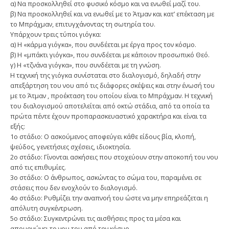
α) Να προσκολληθεί στο φυσικό κόσμο και να ενωθεί μαζί του.
β) Να προσκολληθεί και να ενωθεί με το Άτμαν και κατ’ επέκταση με
το Μπράχμαν, επιτυγχάνοντας τη σωτηρία του.
Υπάρχουν τρεις τύποι γιόγκα:
α) Η «κάρμα γιόγκα», που συνδέεται με έργα προς τον κόσμο.
β) Η «μπάκτι γιόγκα», που συνδέεται με κάποιον προσωπικό Θεό.
γ) Η «τζνάνα γιόγκα», που συνδέεται με τη γνώση.
Η τεχνική της γιόγκα συνίσταται στο διαλογισμό, δηλαδή στην
απεξάρτηση του νου από τις διάφορες σκέψεις και στην ένωσή του
με το Άτμαν , προέκταση του οποίου είναι το Μπράχμαν. Η τεχνική
του διαλογισμού αποτελείται από οκτώ στάδια, από τα οποία τα
πρώτα πέντε έχουν προπαρασκευαστικό χαρακτήρα και είναι τα
εξής:
1ο στάδιο: Ο ασκούμενος αποφεύγει κάθε είδους βία, κλοπή,
ψεύδος, γενετήσιες σχέσεις, ιδιοκτησία.
2ο στάδιο: Γίνονται ασκήσεις που στοχεύουν στην αποκοπή του νου
από τις επιθυμίες.
3ο στάδιο: Ο άνθρωπος, ασκώντας το σώμα του, παραμένει σε
στάσεις που δεν ενοχλούν το διαλογισμό.
4ο στάδιο: Ρυθμίζει την αναπνοή του ώστε να μην επηρεάζεται η
απόλυτη συγκέντρωση.
5ο στάδιο: Συγκεντρώνει τις αισθήσεις προς τα μέσα και
απομονώνει το νου του από τον κόσμο.