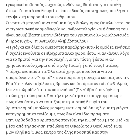
εγκυμονεί σοβαρούς ψυχικούς κινδύνους, Ιδιαίτερα για ασταθή
άτομα. Γι ‘ αυτό και θεωρείται έπο ειδικούς επιστήμονες απειλή για
την ψυχική ισορροπία του ανθρώπου.
Συνοπτικά μπορούμε νά πούμε πώς ο διαλογισμός Θεμελιώνεται σε
αντιχριστιανική κοσμοθεωρία και ανθρωπολογία και ή άσκηση του
είναι ασυμβίβαστη με την ιδιότητα του χριστιανού.» («Διαλογισμός
ή Προσευχή;»,+ π. Αντωνίου Αλεβιζόπουλου)
«Η γιόγκα και όλες οι αμέτρητες παραθρησκευτικές ομάδες, κινήσεις
ή σχολές κινούνται σε εξωχριστιανικό χώρο, έστω κι αν κάνουν λόγο
για το Χριστό, για την προσευχή, για την πίστη ή έστω κι αν
χρησιμοποιούν χωρία από την Αγ Γραφή ή από τους Πατέρες.
Υπάρχει σκοπιμότητα. Όλα αυτά χρησιμοποιούνται για να
ομορφύνουν τον “καρπό” και να δούμε στη συνέχεια και μεις σαν την
Εύα “ότι καλόν το ξύλον είς βρώσιν και ότι άρεστόν τοίς όφΘαλμοίς
ίδείν καί ώραίόν έστι του κατανοήσαι” (Γεν γ’ 6)’ κι έτσι νάρθει η
πτώση, η πτώση σου. Σ αυτήν την ενότητα ας υπογραμμίσουμε
πως είναι άστοχο να ταυτίζουμε τη μυστική θεωρία του
Χριστιανισμού με άλλες μορφές μυστικισμού όπως λ,χ με τη γιόγκα
κατηγορηματικά τονίζουμε, πως δεν είναι ίδια πράγματα.
Στην Ορθοδοξία ο Χριστιανός στοχεύει την ένωσή του με το Θεό και
μέσα από την άσκηση επιδιώκει τη Θεωρία του Θεού Αυτό είναι
μιαν αλήθεια. Όμως, κέντρο της όλης προσπάθειας στην