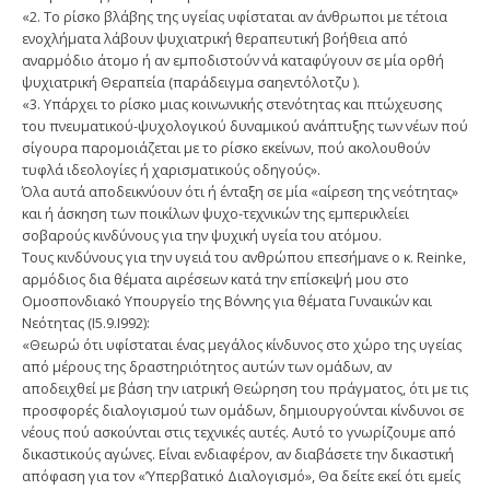
«2. Το ρίσκο βλάβης της υγείας υφίσταται αν άνθρωποι με τέτοια
ενοχλήματα λάβουν ψυχιατρική θεραπευτική βοήθεια από
αναρμόδιο άτομο ή αν εμποδιστούν νά καταφύγουν σε μία ορθή
ψυχιατρική Θεραπεία (παράδειγμα σαηεντόλοτζυ ).
«3. Υπάρχει το ρίσκο μιας κοινωνικής στενότητας και πτώχευσης
του πνευματικού-ψυχολογικού δυναμικού ανάπτυξης των νέων πού
σίγουρα παρομοιάζεται με το ρίσκο εκείνων, πού ακολουθούν
τυφλά ιδεολογίες ή χαρισματικούς οδηγούς».
Όλα αυτά αποδεικνύουν ότι ή ένταξη σε μία «αίρεση της νεότητας»
και ή άσκηση των ποικίλων ψυχο-τεχνικών της εμπερικλείει
σοβαρούς κινδύνους για την ψυχική υγεία του ατόμου.
Τους κινδύνους για την υγειά του ανθρώπου επεσήμανε ο κ. Reinke,
αρμόδιος δια θέματα αιρέσεων κατά την επίσκεψή μου στο
Ομοσπονδιακό Υπουργείο της Βόννης για θέματα Γυναικών και
Νεότητας (Ι5.9.Ι992):
«Θεωρώ ότι υφίσταται ένας μεγάλος κίνδυνος στο χώρο της υγείας
από μέρους της δραστηριότητος αυτών των ομάδων, αν
αποδειχθεί με βάση την ιατρική Θεώρηση του πράγματος, ότι με τις
προσφορές διαλογισμού των ομάδων, δημιουργούνται κίνδυνοι σε
νέους πού ασκούνται στις τεχνικές αυτές. Αυτό το γνωρίζουμε από
δικαστικούς αγώνες. Είναι ενδιαφέρον, αν διαβάσετε την δικαστική
απόφαση για τον «’Υπερβατικό Διαλογισμό», Θα δείτε εκεί ότι εμείς