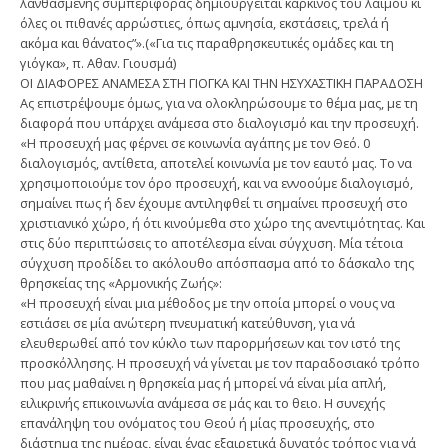
λανθασμένης συμπεριφοράς δημιουργείται καρκίνος του λαιμού κι
όλες οι πιθανές αρρώστιες, όπως αμνησία, εκστάσεις, τρελά ή
ακόμα και θάνατος”».(«Για τις παραθρησκευτικές ομάδες και τη
γιόγκα», π. Αθαν. Γιουσμά)
ΟΙ ΔΙΑΦΟΡΕΣ ΑΝΑΜΕΣΑ ΣΤΗ ΓΙΟΓΚΑ ΚΑΙ ΤΗΝ ΗΣΥΧΑΣΤΙΚΗ ΠΑΡΑΔΟΣΗ
Ας επιστρέψουμε όμως, για να ολοκληρώσουμε το θέμα μας, με τη
διαφορά που υπάρχει ανάμεσα στο διαλογισμό και την προσευχή.
«Η προσευχή μας φέρνει σε κοινωνία αγάπης με τον Θεό. 0
διαλογισμός, αντίθετα, αποτελεί κοινωνία με τον εαυτό μας. Το να
χρησιμοποιούμε τον όρο προσευχή, και να εννοούμε διαλογισμό,
σημαίνει πως ή δεν έχουμε αντιληφθεί τι σημαίνει προσευχή στο
χριστιανικό χώρο, ή ότι κινούμεθα στο χώρο της ανεντιμότητας. Και
στις δύο περιπτώσεις το αποτέλεσμα είναι σύγχυση. Μία τέτοια
σύγχυση προδίδει το ακόλουθο απόσπασμα από το δάσκαλο της
θρησκείας της «Αρμονικής Ζωής»:
«Η προσευχή είναι μια μέθοδος με την οποία μπορεί ο νους να
εστιάσει σε μία ανώτερη πνευματική κατεύθυνση, για νά
ελευθερωθεί από τον κύκλο των παρορμήσεων και τον ιστό της
προσκόλλησης. Η προσευχή νά γίνεται με τον παραδοσιακό τρόπο
που μας μαθαίνει η θρησκεία μας ή μπορεί νά είναι μία απλή,
ειλικρινής επικοινωνία ανάμεσα σε μάς και το θειο. Η συνεχής
επανάληψη του ονόματος του Θεού ή μίας προσευχής, στο
διάστημα της ημέρας, είναι ένας εξαιρετικά δυνατός τρόπος για νά