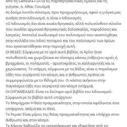
από τη Samsara.» («Για τις παραθρησκευτικές ομάδες και τη
γιόγκα», π. Αθαν. Γιουσμά)
Ας δούμε λοιπόν σύντομα, πριν προχωρήσουμε, αφού η γιόγκα μας
εισάγει στον Ινδουισμό, τι είναι ο Ινδουισμός:
«Ο Ινδουισμός δεν είναι ενιαία θρησκεία, αλλά πολυσύνθετο σύνολο
που συνδέει αρμονικά θρησκευτικές διδασκαλίες, παραδόσεις και
λατρείες. Αποτελεί συνδυασμό του πολιτισμού που αναπτύχθηκε
στην κοιλάδα του Ινδού ποταμού και του πολιτισμού των Αρίων
που εγκαταστάθηκαν στην περιοχή αυτή.
ΟΙ ΒΕΔΕΣ: Σύμφωνα με το ιερό αυτό βιβλίο, οι Αρίοι ήταν
πολυθεϊστές και χωριζότανε σε τέσσερις κάστες (τάξεις):οι ιερείς ή
βραχμάνοι, οι πολεμιστές – αριστοκράτες, οι καλλιεργητές και οι
χειρώνακτες. Το ντάρμα, σύμφωνα με τις Βέδες, είναι η παγκόσμια
τάξη που συγκροτεί τον κόσμο, και ο άνθρωπος πρέπει να
συμμορφώνεται με το θέλημά του. Οι κάστες ανήκουν στην
παγκόσμια τάξη που συγκροτεί τον κόσμο (ντάρμα).
ΟΙ ΟΥΠΑΝΙΣΑΔΕΣ: Είναι το δεύτερο ιερό βιβλίο του Ινδουισμού.
Σύμφωνα με το βιβλίο αυτό υπάρχουν:
Το Mπράχμαν: Η θεία πραγματικότητα, στην οποία οφείλονται όσα
υπάρχουν, ακόμα και οι Θεοί.
Το Άτμαν: Είναι μέρος της θείας πραγματικότητας και υπάρχει στον
άνθρωπο και στον κόσμο.
Το Κάρμα: Καθορίζει τη μετενσάρκωση και εξαρτάται από τις