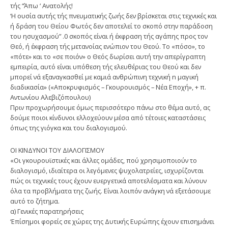
τής “Άπω ‘ Ανατολής!
‘Η ουσία αυτής τής πνευματικής ζωής δεν βρίσκεται στις τεχνικές και
ή δράση του Θείου Φωτός δεν αποτελεί το σκοπό στην παράδοση
του ησυχασμού” .0 σκοπός είναι ή έκφραση τής αγάπης προς τον
Θεό, ή έκφραση τής μετανοίας ενώπιον του Θεού. Το «πόσο», το
«πότε» και το «σε ποιόν» ο Θεός δωρίσει αυτή την απερίγραπτη
εμπειρία, αυτό είναι υπόθεση τής ελευθέριας του Θεού και δεν
μπορεί νά εξαναγκασθεί με καμιά ανθρώπινη τεχνική n μαγική
διαδικασία» («Αποκρυφισμός – Γκουρουισμός – Νέα Εποχή», + π.
Αντωνίου Αλεβιζόπουλου)
Πριν προχωρήσουμε όμως περισσότερο πάνω στο θέμα αυτό, ας
δούμε ποιοι κίνδυνοι ελλοχεύουν μέσα από τέτοιες καταστάσεις
όπως της γιόγκα και του διαλογισμού.
ΟΙ ΚΙΝΔΥΝΟΙ ΤΟΥ ΔΙΑΛΟΓΙΣΜΟΥ
«Οι γκουρουϊστικές και άλλες ομάδες, πού χρησιμοποιούν το
διαλογισμό, ιδιαίτερα οι λεγόμενες ψυχολατρείες, ισχυρίζονται
πώς οι τεχνικές τους έχουν ευεργετικά αποτελέσματα και λύνουν
όλα τα προβλήματα της ζωής. Είναι λοιπόν ανάγκη νά εξετάσουμε
αυτό το ζήτημα.
α) Γενικές παρατηρήσεις
‘Επίσημοι φορείς σε χώρες της Δυτικής Ευρώπης έχουν επισημάνει