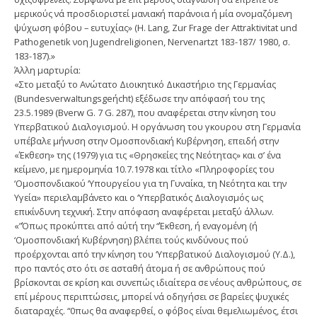
μερικούς νά προσδιοριστεί μανιακή παράνοια ή μία ονομαζόμενη
ψύχωση φόβου – ευτυχίας» (Η. Lang, Zur Frage der Attraktivitat und
Pathogenetik νοη Jugendreligionen, Nervenartzt 183-187/ 1980, σ.
183-187).»
Άλλη μαρτυρία:
«Στο μεταξύ το Ανώτατο Διοικητικό Δικαστήριο της Γερμανίας
(ΒundesνerwaΙtungsgeήcht) εξέδωσε την απόφασή του της
23.5.1989 (Bverw G. 7 G. 287), που αναφέρεται στην κίνηση του
Υπερβατικού Διαλογισμού. Η οργάνωση του γκουρου στη Γερμανία
υπέβαλε μήνυση στην Ομοσπονδιακή Κυβέρνηση, επειδή στην
«Έκθεση» της (1979) για τις «Θρησκείες της Νεότητας» και σ’ ένα
κείμενο, με ημερομηνία 10.7.1978 και τίτλο «Πληροφορίες του
‘Ομοσπονδιακού ‘Υπουργείου για τη Γυναίκα, τη Νεότητα και την
Υγεία» περιελαμβάνετο και ο ‘Υπερβατικός Διαλογισμός ως
επικίνδυνη τεχνική. Στην απόφαση αναφέρεται μεταξύ άλλων.
«”Όπως προκύπτει από αύτή την “Έκθεση, ή εναγομένη (ή
‘Ομοσπονδιακή Κυβέρνηση) βλέπει τούς κινδύνους πού
προέρχονται από την κίνηση του ‘Υπερβατικού Διαλογισμού (Υ.Δ.),
προ παντός στο ότι σε ασταθή άτομα ή σε ανθρώπους πού
βρίσκονται σε κρίση και συνεπώς ιδιαίτερα σε νέους ανθρώπους, σε
επί μέρους περιπτώσεις, μπορεί νά οδηγήσει σε βαρείες ψυχικές
διαταραχές. “0πως θα αναφερθεί, ο φόβος είναι θεμελιωμένος, έτσι