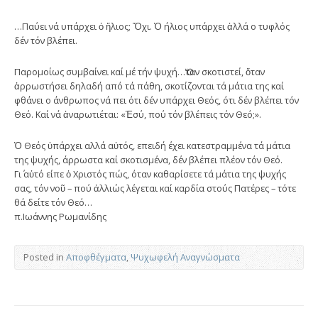
…Παύει νά υπάρχει ὁ ἥλιος; Ὄχι. Ὁ ήλιος υπάρχει ἀλλά ο τυφλός
δέν τόν βλέπει.
Παρομοίως συμβαίνει καί μέ τήν ψυχή…Ὅταν σκοτιστεί, ὅταν
ἀρρωστήσει δηλαδή από τά πάθη, σκοτίζονται τά μάτια της καί
φθάνει ο άνθρωπος νά πει ότι δέν υπάρχει Θεός, ότι δέν βλέπει τόν
Θεό. Καί νά ἀναρωτιέται: «Ἐσύ, πού τόν βλέπεις τόν Θεό;».
Ὁ Θεός ὑπάρχει αλλά αὐτός, επειδή έχει κατεστραμμένα τά μάτια
της ψυχής, άρρωστα καί σκοτισμένα, δέν βλέπει πλέον τόν Θεό.
Γι΄ αὐτό είπε ὁ Χριστός πώς, όταν καθαρίσετε τά μάτια της ψυχής
σας, τόν νοῦ – πού ἀλλιώς λέγεται καί καρδία στούς Πατέρες – τότε
θά δείτε τόν Θεό…
π.Ιωάννης Ρωμανίδης
Posted in
Αποφθέγματα
,
Ψυχωφελή Αναγνώσματα